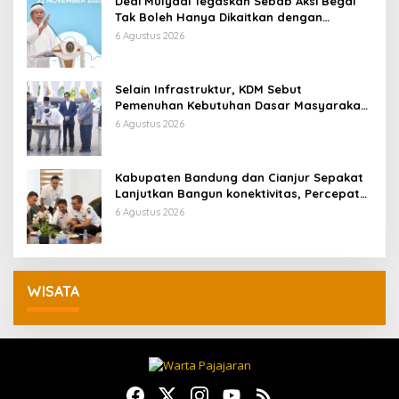
Dedi Mulyadi Tegaskan Sebab Aksi Begal
Tak Boleh Hanya Dikaitkan dengan
Ekonomi
6 Agustus 2026
Selain Infrastruktur, KDM Sebut
Pemenuhan Kebutuhan Dasar Masyarakat
Jadi Fokus APBD Jabar 2027
6 Agustus 2026
Kabupaten Bandung dan Cianjur Sepakat
Lanjutkan Bangun konektivitas, Percepat
Pertumbuhan Ekonomi Daerah
6 Agustus 2026
WISATA