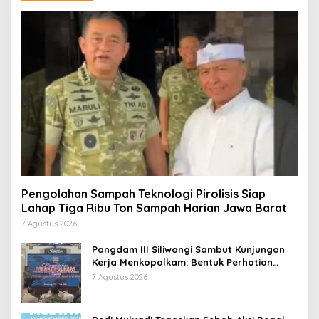
Pengolahan Sampah Teknologi Pirolisis Siap
Lahap Tiga Ribu Ton Sampah Harian Jawa Barat
7 Agustus 2026
Pangdam III Siliwangi Sambut Kunjungan
Kerja Menkopolkam: Bentuk Perhatian
Pemerintah
7 Agustus 2026