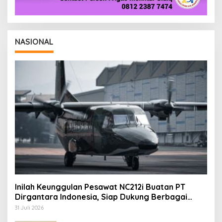
NASIONAL
Inilah Keunggulan Pesawat NC212i Buatan PT
Dirgantara Indonesia, Siap Dukung Berbagai
Operasi TNI
31 Juli 2026