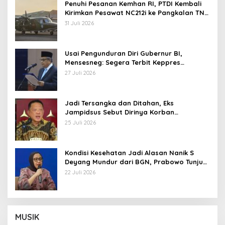
Penuhi Pesanan Kemhan RI, PTDI Kembali
Kirimkan Pesawat NC212i ke Pangkalan TNI
AU
31 Juli 2026
Usai Pengunduran Diri Gubernur BI,
Mensesneg: Segera Terbit Keppres
Pemberhentian dengan Hormat
27 Juli 2026
Jadi Tersangka dan Ditahan, Eks
Jampidsus Sebut Dirinya Korban
Kriminalisasi
25 Juli 2026
Kondisi Kesehatan Jadi Alasan Nanik S
Deyang Mundur dari BGN, Prabowo Tunjuk
Wamentan Sudaryono
22 Juli 2026
MUSIK