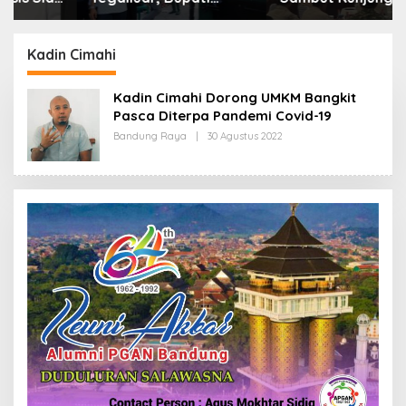
Bandung: Sampah
Kerja Menkopolkam:
Bukan Hanya Urusan
Bentuk Perhatian
Pemerintah
Pemerintah
Kadin Cimahi
Kadin Cimahi Dorong UMKM Bangkit
Pasca Diterpa Pandemi Covid-19
Bandung Raya
|
30 Agustus 2022
O
L
E
H
R
E
D
A
K
S
I