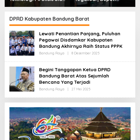
Lahap Tiga Ribu Ton
Bandung: Sampah
Sampah Harian Jawa
Bukan Hanya Urusan
Barat
Pemerintah
DPRD Kabupaten Bandung Barat
Lewati Penantian Panjang, Puluhan
Pegawai Disdamkar Kabupaten
Bandung Akhirnya Raih Status PPPK
Bandung Raya
|
8 Desember 2025
O
L
E
H
Begini Tanggapan Ketua DPRD
R
Bandung Barat Atas Sejumlah
E
D
Bencana Yang Terjadi
A
K
Bandung Raya
|
27 Mei 2025
O
S
L
I
E
H
R
E
D
A
K
S
I