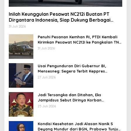
Inilah Keunggulan Pesawat NC212i Buatan PT
Dirgantara Indonesia, Siap Dukung Berbagai
Operasi TNI
31 Juli 2026
Penuhi Pesanan Kemhan RI, PTDI Kembali
Kirimkan Pesawat NC212i ke Pangkalan TNI
AU
31 Juli 2026
Usai Pengunduran Diri Gubernur BI,
Mensesneg: Segera Terbit Keppres
Pemberhentian dengan Hormat
27 Juli 2026
Jadi Tersangka dan Ditahan, Eks
Jampidsus Sebut Dirinya Korban
Kriminalisasi
25 Juli 2026
Kondisi Kesehatan Jadi Alasan Nanik S
Deyang Mundur dari BGN, Prabowo Tunjuk