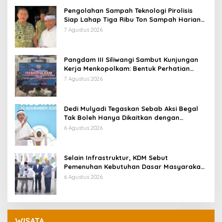
Pengolahan Sampah Teknologi Pirolisis
Siap Lahap Tiga Ribu Ton Sampah Harian
Jawa Barat
7 Agustus 2026
Pangdam III Siliwangi Sambut Kunjungan
Kerja Menkopolkam: Bentuk Perhatian
Pemerintah
7 Agustus 2026
Dedi Mulyadi Tegaskan Sebab Aksi Begal
Tak Boleh Hanya Dikaitkan dengan
Ekonomi
6 Agustus 2026
Selain Infrastruktur, KDM Sebut
Pemenuhan Kebutuhan Dasar Masyarakat
Jadi Fokus APBD Jabar 2027
6 Agustus 2026
WISATA