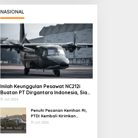
NASIONAL
Inilah Keunggulan Pesawat NC212i
aznas Kota Cimahi Cari
Kapolres Cimahi: Media
Buatan PT Dirgantara Indonesia, Siap
impinan Baru, 22 Orang
Jadi Mitra Strategis
Dukung Berbagai Operasi TNI
uti Seleksi
Bangun Kepercayaan
31 Juli 2026
Publik
Penuhi Pesanan Kemhan RI,
PTDI Kembali Kirimkan
Pesawat NC212i ke Pangkalan
31 Juli 2026
TNI AU