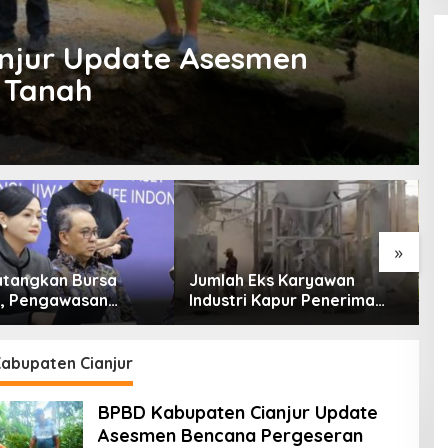
njur Update Asesmen
 Tanah
»
tangkan Bursa
Jumlah Eks Karyawan
B
l, Pengawasan
Industri Kapur Penerima
P
Dimulai Awal 2027
Bantuan Mendadak
Ik
Bertambah, KDM: Kita
Identifikasi
abupaten Cianjur
BPBD Kabupaten Cianjur Update
Asesmen Bencana Pergeseran