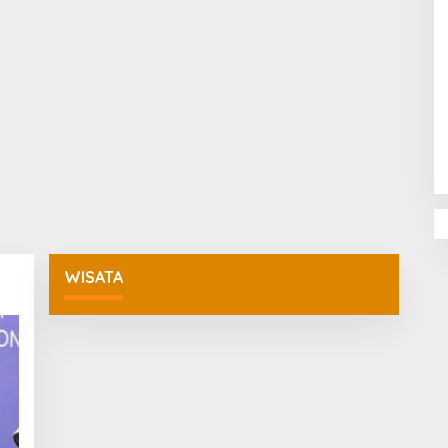
Penguatan Pendidikan Agama dan
Karakter Sekolah Nur Al Rahman
Bikin Sekolah di Malaysia Tertarik
Mempelajarinya
WISATA