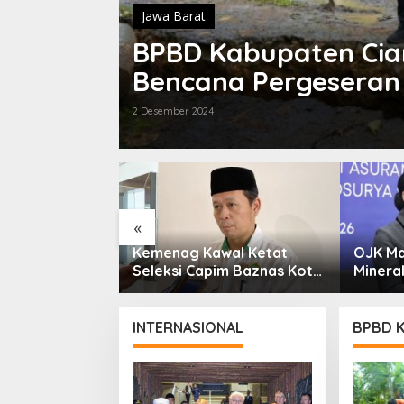
Jawa Barat
BPBD Kabupaten Cia
Bencana Pergeseran
2 Desember 2024
«
mahi: Media
Kemenag Kawal Ketat
OJK Ma
trategis
Seleksi Capim Baznas Kota
Minera
ercayaan
Cimahi: Kita Ingin
Resmi 
Komisioner Baznas
Berintegritas
INTERNASIONAL
BPBD K