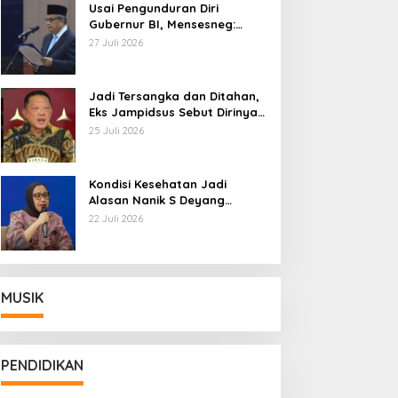
Usai Pengunduran Diri
Gubernur BI, Mensesneg:
Segera Terbit Keppres
27 Juli 2026
Pemberhentian dengan
Hormat
Jadi Tersangka dan Ditahan,
Eks Jampidsus Sebut Dirinya
Korban Kriminalisasi
25 Juli 2026
Kondisi Kesehatan Jadi
Alasan Nanik S Deyang
Mundur dari BGN, Prabowo
22 Juli 2026
Tunjuk Wamentan Sudaryono
MUSIK
PENDIDIKAN