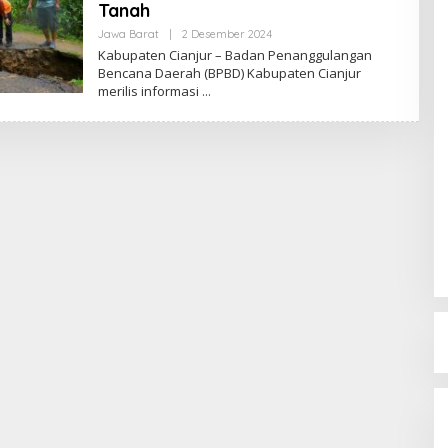
Tanah
Jawa Barat
|
2 Desember 2024
O
L
Kabupaten Cianjur – Badan Penanggulangan
E
Bencana Daerah (BPBD) Kabupaten Cianjur
H
merilis informasi
R
E
D
A
K
S
I