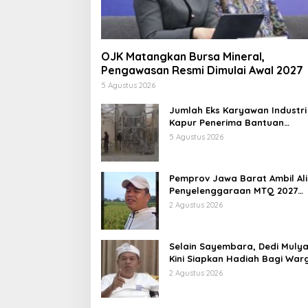
OJK Matangkan Bursa Mineral,
Pengawasan Resmi Dimulai Awal 2027
5 Agustus 2026
Jumlah Eks Karyawan Industri
Kapur Penerima Bantuan
Mendadak Bertambah, KDM: K
5 Agustus 2026
Identifikasi
Pemprov Jawa Barat Ambil Ali
Penyelenggaraan MTQ 2027
Pasca Garut Mundur Jadi Tua
2 Agustus 2026
Rumah
Selain Sayembara, Dedi Mulya
Kini Siapkan Hadiah Bagi War
Sebarkan Lokasi Penjualan
2 Agustus 2026
Narkotika