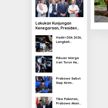
Lakukan Kunjungan
Kenegaraan, Presiden
Jerman Telusuri
Terowongan Siaturahmi
Hadiri DSA 2026,
Langkah
Strategis PTDI
Perkuat Kerja
Sama Bidang
Ribuan Warga
Pertahanan
Iran Turun Ke
dengan
Jalan Serukan
Malaysia
Pembalasan
Wafatnya
Prabowo Sebut
Khamenei
Siap Kirim
Delapan Ribu
Pasukan Dukung
Perdamaian
Tiba Pakistan,
Palestina
Prabowo Akan
Bahas