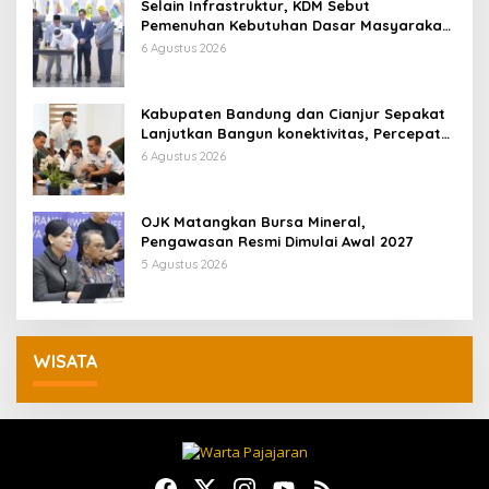
Selain Infrastruktur, KDM Sebut
Pemenuhan Kebutuhan Dasar Masyarakat
Jadi Fokus APBD Jabar 2027
6 Agustus 2026
Kabupaten Bandung dan Cianjur Sepakat
Lanjutkan Bangun konektivitas, Percepat
Pertumbuhan Ekonomi Daerah
6 Agustus 2026
OJK Matangkan Bursa Mineral,
Pengawasan Resmi Dimulai Awal 2027
5 Agustus 2026
WISATA