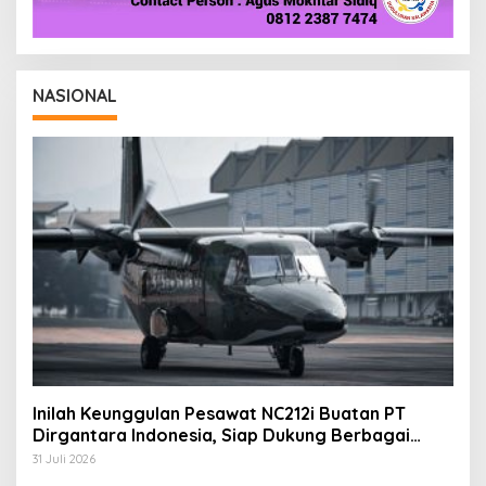
NASIONAL
Inilah Keunggulan Pesawat NC212i Buatan PT
Dirgantara Indonesia, Siap Dukung Berbagai
Operasi TNI
31 Juli 2026