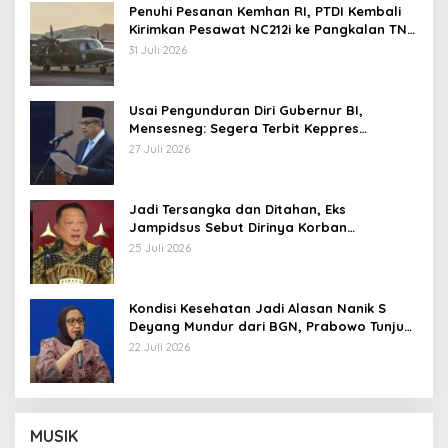
Penuhi Pesanan Kemhan RI, PTDI Kembali
Kirimkan Pesawat NC212i ke Pangkalan TNI
AU
31 Juli 2026
Usai Pengunduran Diri Gubernur BI,
Mensesneg: Segera Terbit Keppres
Pemberhentian dengan Hormat
27 Juli 2026
Jadi Tersangka dan Ditahan, Eks
Jampidsus Sebut Dirinya Korban
Kriminalisasi
25 Juli 2026
Kondisi Kesehatan Jadi Alasan Nanik S
Deyang Mundur dari BGN, Prabowo Tunjuk
Wamentan Sudaryono
22 Juli 2026
MUSIK