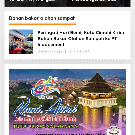
Desa Ciburuy Inginkan
Alasan Pemkot Cimahi
Jalan Alternatif di
Lakukan Pengurangan
Padalarang
Belanja Daerah
Bahan bakar olahan sampah
Peringati Hari Bumi, Kota Cimahi Kirim
Bahan Bakar Olahan Sampah ke PT
Indocement
Bandung Raya
|
22 April 2024
O
L
E
H
R
E
D
A
K
S
I