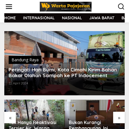
L
e
w
a
HOME
INTERNASIONAL
NASIONAL
JAWA BARAT
BA
t
i
k
e
k
o
n
t
Bandung Raya
e
Peringati Hari Bumi, Kota Cimahi Kirim Bahan
n
Bakar Olahan Sampah ke PT Indocement
22 April 2024
«
»
Tak Hanya Reaktivasi
Bukan Kurangi
Tersier Air, Warga
Pembangunan, Ini