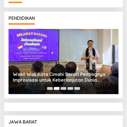
PENDIDIKAN
Wakil Wali Kota Cimahi Soroti Pentingnya
Y
Improvisasi untuk Keberlanjutan Dunia
S
Pendidikan
A
JAWA BARAT