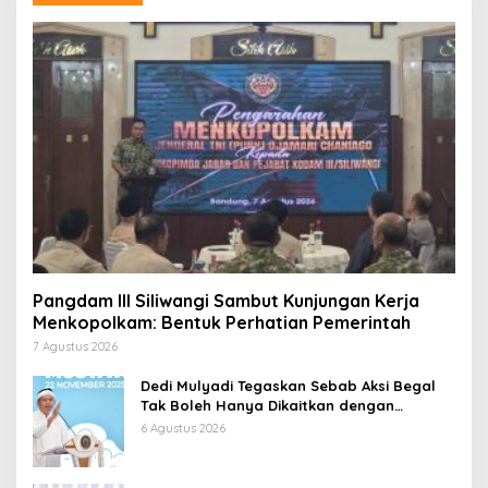
Pangdam III Siliwangi Sambut Kunjungan Kerja
Menkopolkam: Bentuk Perhatian Pemerintah
7 Agustus 2026
Dedi Mulyadi Tegaskan Sebab Aksi Begal
Tak Boleh Hanya Dikaitkan dengan
Ekonomi
6 Agustus 2026