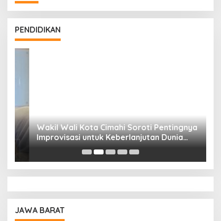
PENDIDIKAN
Wakil Wali Kota Cimahi Soroti Pentingnya
Y
Improvisasi untuk Keberlanjutan Dunia
S
Pendidikan
A
JAWA BARAT