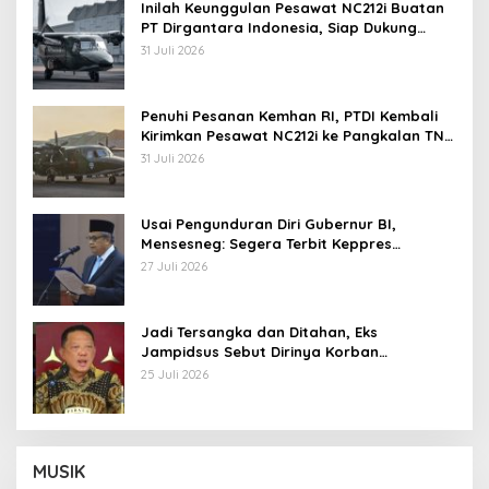
Inilah Keunggulan Pesawat NC212i Buatan
PT Dirgantara Indonesia, Siap Dukung
Berbagai Operasi TNI
31 Juli 2026
Penuhi Pesanan Kemhan RI, PTDI Kembali
Kirimkan Pesawat NC212i ke Pangkalan TNI
AU
31 Juli 2026
Usai Pengunduran Diri Gubernur BI,
Mensesneg: Segera Terbit Keppres
Pemberhentian dengan Hormat
27 Juli 2026
Jadi Tersangka dan Ditahan, Eks
Jampidsus Sebut Dirinya Korban
Kriminalisasi
25 Juli 2026
MUSIK