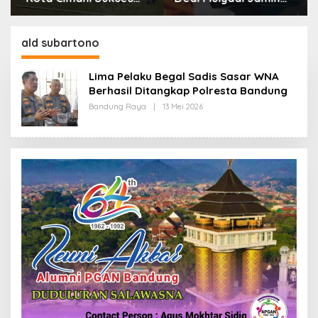
Gelar Piala Soeratin
Biaya RS Korban
Kejahatan Dibayar
Pemprov Jabar
ald subartono
Lima Pelaku Begal Sadis Sasar WNA
Berhasil Ditangkap Polresta Bandung
Bandung Raya
|
13 Mei 2026
O
L
E
H
R
E
D
A
K
S
I