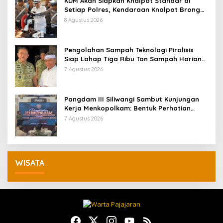
KDM Akan Siapkan Knalpot Standar di
Setiap Polres, Kendaraan Knalpot Brong
Tertangkap Langsung Ganti
8 Agustus 2026
Pengolahan Sampah Teknologi Pirolisis
Siap Lahap Tiga Ribu Ton Sampah Harian
Jawa Barat
7 Agustus 2026
Pangdam III Siliwangi Sambut Kunjungan
Kerja Menkopolkam: Bentuk Perhatian
Pemerintah
7 Agustus 2026
WISATA