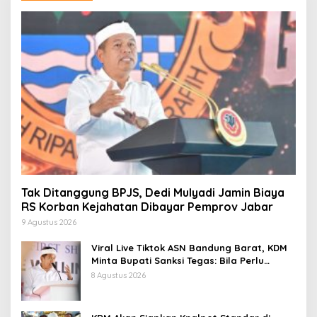
Tak Ditanggung BPJS, Dedi Mulyadi Jamin Biaya
RS Korban Kejahatan Dibayar Pemprov Jabar
9 Agustus 2026
Viral Live Tiktok ASN Bandung Barat, KDM
Minta Bupati Sanksi Tegas: Bila Perlu
Pemberhentian
8 Agustus 2026