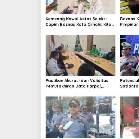
Kemenag Kawal Ketat Seleksi
Baznas K
Capim Baznas Kota Cimahi: Kita
Pimpinan 
Ingin Komisioner Baznas
Seleksi
Berintegritas
Pastikan Akurasi dan Validitas
Potensial
Pemutakhiran Data Parpol,
Satlanta
Bawaslu Kota Cimahi Lakukan
Tindak R
Pengawasan
Brong