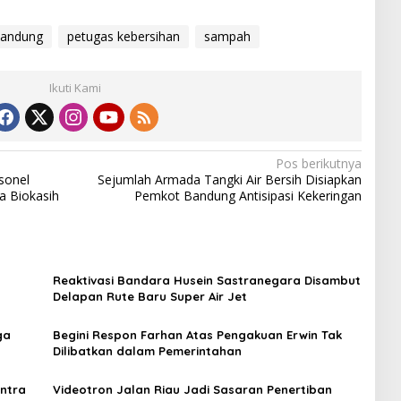
bandung
petugas kebersihan
sampah
Ikuti Kami
Pos berikutnya
sonel
Sejumlah Armada Tangki Air Bersih Disiapkan
a Biokasih
Pemkot Bandung Antisipasi Kekeringan
n
Reaktivasi Bandara Husein Sastranegara Disambut
Delapan Rute Baru Super Air Jet
ga
Begini Respon Farhan Atas Pengakuan Erwin Tak
Dilibatkan dalam Pemerintahan
entra
Videotron Jalan Riau Jadi Sasaran Penertiban