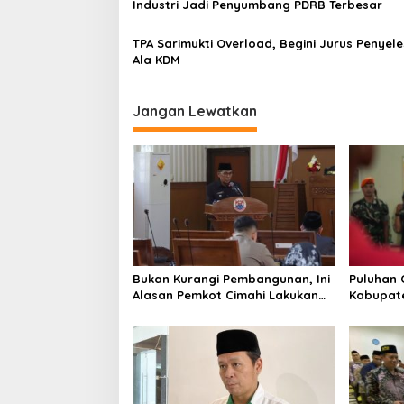
Industri Jadi Penyumbang PDRB Terbesar
s
TPA Sarimukti Overload, Begini Jurus Penyel
Ala KDM
Jangan Lewatkan
Bukan Kurangi Pembangunan, Ini
Puluhan 
Alasan Pemkot Cimahi Lakukan
Kabupate
Pengurangan Belanja Daerah
Pemusata