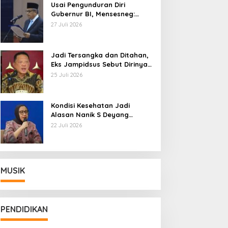
Usai Pengunduran Diri
Gubernur BI, Mensesneg:
Segera Terbit Keppres
27 Juli 2026
Pemberhentian dengan
Hormat
Jadi Tersangka dan Ditahan,
Eks Jampidsus Sebut Dirinya
Korban Kriminalisasi
25 Juli 2026
Kondisi Kesehatan Jadi
Alasan Nanik S Deyang
Mundur dari BGN, Prabowo
22 Juli 2026
Tunjuk Wamentan Sudaryono
MUSIK
PENDIDIKAN