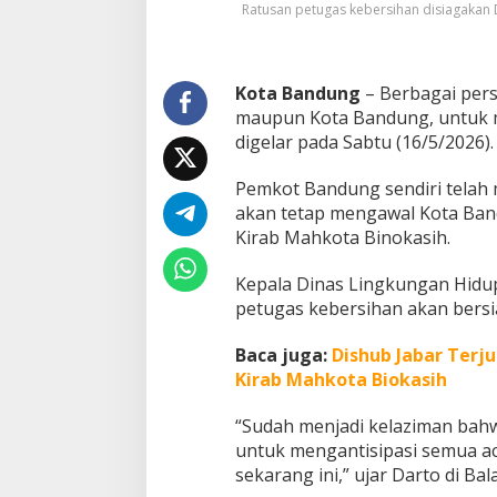
Ratusan petugas kebersihan disiagakan
b
e
r
s
Kota Bandung
– Berbagai pers
i
maupun Kota Bandung, untuk 
h
a
digelar pada Sabtu (16/5/2026).
n
d
Pemkot Bandung sendiri telah
i
akan tetap mengawal Kota Ban
K
Kirab Mahkota Binokasih.
i
r
a
Kepala Dinas Lingkungan Hidu
b
petugas kebersihan akan bersia
M
a
Baca juga:
Dishub Jabar Terj
h
k
Kirab Mahkota Biokasih
o
t
“Sudah menjadi kelaziman bahw
a
untuk mengantisipasi semua ac
B
sekarang ini,” ujar Darto di Ba
i
n