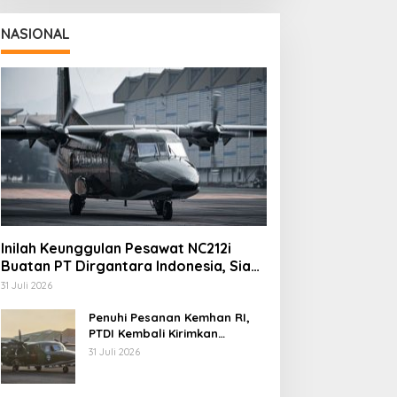
NASIONAL
Inilah Keunggulan Pesawat NC212i
Buatan PT Dirgantara Indonesia, Siap
Dukung Berbagai Operasi TNI
31 Juli 2026
Penuhi Pesanan Kemhan RI,
PTDI Kembali Kirimkan
Pesawat NC212i ke Pangkalan
31 Juli 2026
TNI AU