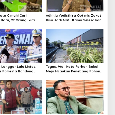
ota Cimahi Cari
Adhitia Yudisthira Optimis Zakat
Baru, 22 Orang Ikuti
Bisa Jadi Alat Utama Selesaikan
Masalah Sosial Kota Cimahi
 Langgar Lalu Lintas,
Tegas, Wali Kota Farhan Bakal
s Polresta Bandung
Meja Hijaukan Penebang Pohon
ibuan Motor Berknalpot
di Jalan Riau