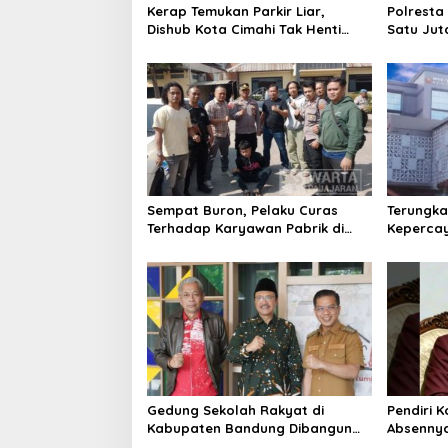
Kerap Temukan Parkir Liar,
Polresta
Dishub Kota Cimahi Tak Henti
Satu Jut
Lakukan Edukasi dan Pembinaan
Ungkap 
Sempat Buron, Pelaku Curas
Terungka
Terhadap Karyawan Pabrik di
Keperca
Majalaya Berhasil Ditangkap
Latarbel
Polisi
Rebrandi
Gedung Sekolah Rakyat di
Pendiri 
Kabupaten Bandung Dibangun
Absennya
Oktober 2026, Siap Tampung Dua
Pembaha