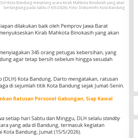
 DLH Kota Bandung menjelang acara Kirab Mahkota Binokasih yang akan
berlangsung pada Sabtu (16/5/2026). Foto: Diskominfo Kota Bandung
iapan dilakukan baik oleh Pemprov Jawa Barat
menyukseskan Kirab Mahkota Binokasih yang akan
 menyiagakan 345 orang petugas kebersihan, yang
dung agar tetap bersih sebelum hingga sesudah
p (DLH) Kota Bandung, Darto mengatakan, ratusan
ga di sejumlah titik Kota Bandung sejak Jumat-Senin.
unkan Ratusan Personel Gabungan, Siap Kawal
a setiap hari Sabtu dan Minggu, DLH selalu
standby
ara yang ada di Bandung, termasuk kegiatan
lai Kota Bandung, Jumat (15/5/2026).