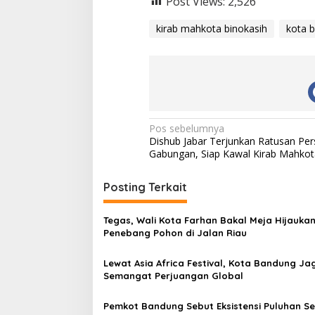
Post Views:
2,526
kirab mahkota binokasih
kota 
N
Pos sebelumnya
Dishub Jabar Terjunkan Ratusan Per
a
Gabungan, Siap Kawal Kirab Mahkot
v
i
Posting Terkait
g
Tegas, Wali Kota Farhan Bakal Meja Hijauka
a
Penebang Pohon di Jalan Riau
s
Lewat Asia Africa Festival, Kota Bandung Ja
i
Semangat Perjuangan Global
p
o
Pemkot Bandung Sebut Eksistensi Puluhan S