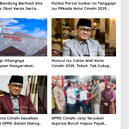
 Bandung Berhasil Sita
Politisi Partai Golkar Ini Tanggapi
a Obat Keras Serta
Isu Pilkada Kota Cimahi 2029:
Ratusan Kasus Narkoba
Terlalu Dini
p! Hilangnya
Muncul Isu Calon Wali Kota
yaan Masyarakat
Cimahi 2029, Tokoh: Tak Cukup
akangi Rencana
Hanya Bermodal Legitimasi
ng RSUD Cibabat
Parpol
Kota Cimahi Sesalkan
DPRD Cimahi Janji Teruskan
 DPRD dalam Dialog
Aspirasi Buruh Hapus Pajak
san Rebranding RSUD
Penghasilan ke Presiden dan DPR