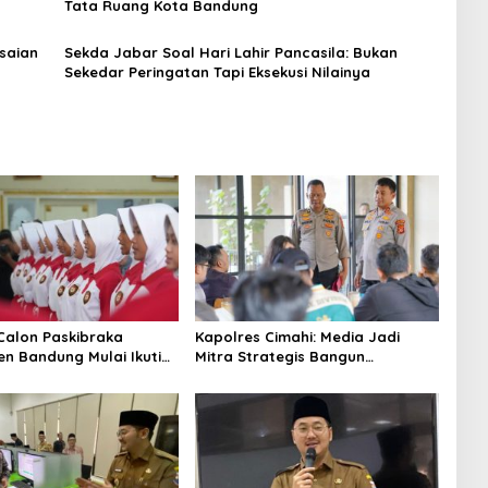
Tata Ruang Kota Bandung
esaian
Sekda Jabar Soal Hari Lahir Pancasila: Bukan
Sekedar Peringatan Tapi Eksekusi Nilainya
Calon Paskibraka
Kapolres Cimahi: Media Jadi
n Bandung Mulai Ikuti
Mitra Strategis Bangun
n Latihan
Kepercayaan Publik