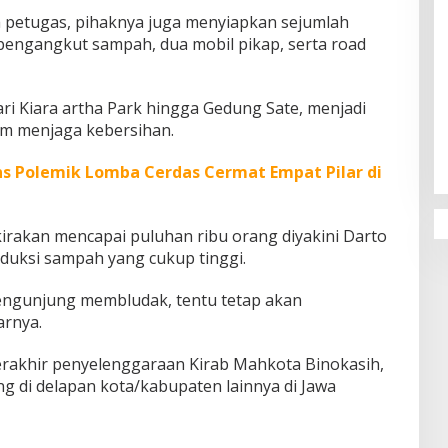
 petugas, pihaknya juga menyiapkan sejumlah
 pengangkut sampah, dua mobil pikap, serta road
ari Kiara artha Park hingga Gedung Sate, menjadi
Penguatan Pendidikan Agama dan
am menjaga kebersihan.
Karakter Sekolah Nur Al Rahman
Bikin Sekolah di Malaysia Tertarik
Mempelajarinya
ns Polemik Lomba Cerdas Cermat Empat Pilar di
rakan mencapai puluhan ribu orang diyakini Darto
duksi sampah yang cukup tinggi.
pengunjung membludak, tentu tetap akan
arnya.
erakhir penyelenggaraan Kirab Mahkota Binokasih,
g di delapan kota/kabupaten lainnya di Jawa