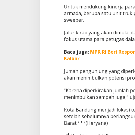
o
Untuk mendukung kinerja para
k
armada, berupa satu unit truk
a
sweeper.
s
i
Jalur kirab yang akan dimulai d
h
fokus utama para petugas dal
Baca juga:
MPR RI Beri Respo
Kalbar
Jumah pengunjung yang diperki
akan menimbulkan potensi pro
“Karena diperkirakan jumlah 
menimbulkan sampah juga,” uj
Kota Bandung menjadi lokasi t
setelah sebelumnya berlangsun
Barat.***(Heryana)