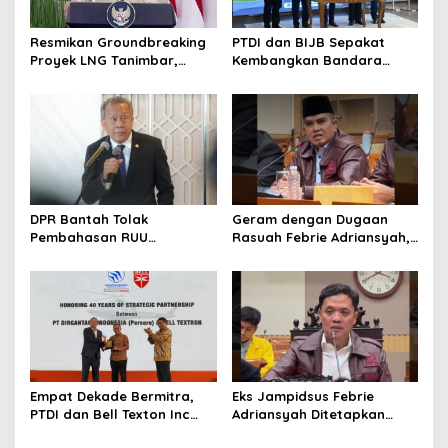
Resmikan Groundbreaking
PTDI dan BIJB Sepakat
Proyek LNG Tanimbar,
Kembangkan Bandara
Prabowo: Sudah Kita
Kertajati Jadi Pusat
Nantikan 28 Tahun
Industri Kedirgantaraan
Nasional
DPR Bantah Tolak
Geram dengan Dugaan
Pembahasan RUU
Rasuah Febrie Adriansyah,
Perampasan Aset
Politisi PDIP Minta Eks
Jampidsus Dihukum Mati
Empat Dekade Bermitra,
Eks Jampidsus Febrie
PTDI dan Bell Texton Inc
Adriansyah Ditetapkan
Perkuat Kolaborasi
Tersangka, Polri dan