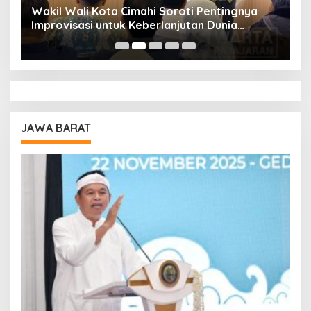
Wakil Wali Kota Cimahi Soroti Pentingnya
Y
Improvisasi untuk Keberlanjutan Dunia
S
Pendidikan
A
JAWA BARAT