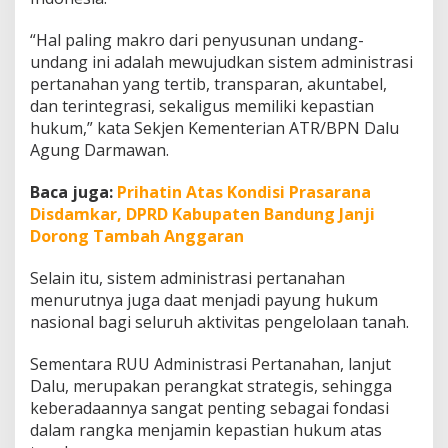
a
s
“Hal paling makro dari penyusunan undang-
i
undang ini adalah mewujudkan sistem administrasi
P
e
pertanahan yang tertib, transparan, akuntabel,
r
dan terintegrasi, sekaligus memiliki kepastian
t
hukum,” kata Sekjen Kementerian ATR/BPN Dalu
a
Agung Darmawan.
n
a
h
Baca juga:
Prihatin Atas Kondisi Prasarana
a
Disdamkar, DPRD Kabupaten Bandung Janji
n
Dorong Tambah Anggaran
:
J
Selain itu, sistem administrasi pertanahan
a
m
menurutnya juga daat menjadi payung hukum
i
nasional bagi seluruh aktivitas pengelolaan tanah.
n
K
Sementara RUU Administrasi Pertanahan, lanjut
e
Dalu, merupakan perangkat strategis, sehingga
p
a
keberadaannya sangat penting sebagai fondasi
s
dalam rangka menjamin kepastian hukum atas
t