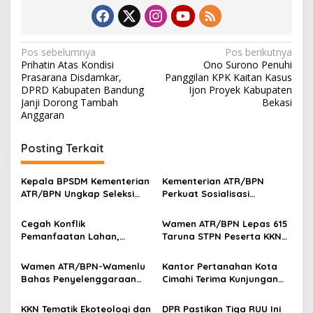
N
Pos sebelumnya
Pos berikutnya
Prihatin Atas Kondisi
Ono Surono Penuhi
a
Prasarana Disdamkar,
Panggilan KPK Kaitan Kasus
v
DPRD Kabupaten Bandung
Ijon Proyek Kabupaten
Janji Dorong Tambah
Bekasi
i
Anggaran
g
Posting Terkait
a
s
Kepala BPSDM Kementerian
Kementerian ATR/BPN
i
ATR/BPN Ungkap Seleksi
Perkuat Sosialisasi
p
Penerimaan Taruna Baru
Pentingnya
Politeknik Agraria STPN
Pengadministrasian Tanah
Cegah Konflik
Wamen ATR/BPN Lepas 615
o
Ulayat, Lindungi Hak
Pemanfaatan Lahan,
Taruna STPN Peserta KKN
Masyarakat Adat
s
Kementerian ATR/BPN
Praktik Tata Laksana
Lakukan Penguatan Tata
Pertanahan
Wamen ATR/BPN-Wamenlu
Kantor Pertanahan Kota
Ruang
Bahas Penyelenggaraan
Cimahi Terima Kunjungan
Hak Atas Tanah Pihak Asing
Tim Kementerian ATR/BPN,
Bahas Transformasi
KKN Tematik Ekoteologi dan
DPR Pastikan Tiga RUU Ini