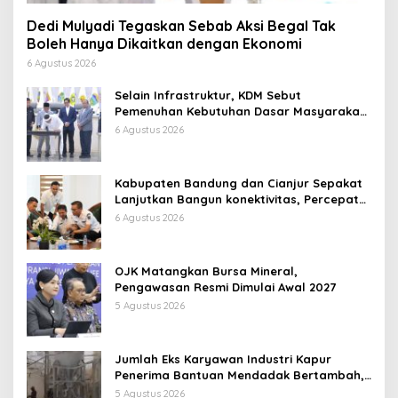
Dedi Mulyadi Tegaskan Sebab Aksi Begal Tak
Boleh Hanya Dikaitkan dengan Ekonomi
6 Agustus 2026
Selain Infrastruktur, KDM Sebut
Pemenuhan Kebutuhan Dasar Masyarakat
Jadi Fokus APBD Jabar 2027
6 Agustus 2026
Kabupaten Bandung dan Cianjur Sepakat
Lanjutkan Bangun konektivitas, Percepat
Pertumbuhan Ekonomi Daerah
6 Agustus 2026
OJK Matangkan Bursa Mineral,
Pengawasan Resmi Dimulai Awal 2027
5 Agustus 2026
Jumlah Eks Karyawan Industri Kapur
Penerima Bantuan Mendadak Bertambah,
KDM: Kita Identifikasi
5 Agustus 2026