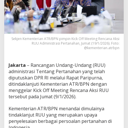
T
i
n
d
a
k
l
a
Sekjen Kementerian ATR/BPN pimpin Kick Off Meeting Rencana Aksi
n
RUU Administrasi Pertanahan, Jumat (19/1/2026). Foto:
@kementerian.atrbpn
j
u
t
i
Jakarta
– Rancangan Undang-Undang (RUU)
R
administrasi Tentang Pertanahan yang telah
U
diputuskan DPR RI melalui Rapat Paripurna,
U
ditindaklanjuti Kementerian ATR/BPN dengan
A
d
menggelar Kick Off Meeting Rencana Aksi RUU
m
tersebut pada Jumat (9/1/2026).
i
n
Kementerian ATR/BPN menandai dimulainya
i
tindaklanjut RUU yang merupakan upaya
s
t
penyelesaian berbagai persoalan pertanahan di
r
Indonesia.