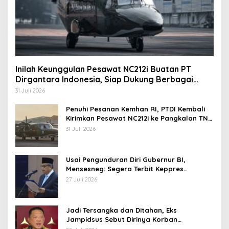
Inilah Keunggulan Pesawat NC212i Buatan PT
Dirgantara Indonesia, Siap Dukung Berbagai
Operasi TNI
31 Juli 2026
Penuhi Pesanan Kemhan RI, PTDI Kembali
Kirimkan Pesawat NC212i ke Pangkalan TNI
AU
31 Juli 2026
Usai Pengunduran Diri Gubernur BI,
Mensesneg: Segera Terbit Keppres
Pemberhentian dengan Hormat
27 Juli 2026
Jadi Tersangka dan Ditahan, Eks
Jampidsus Sebut Dirinya Korban
Kriminalisasi