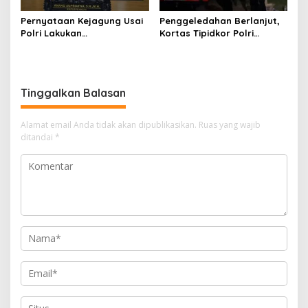
Pernyataan Kejagung Usai
Penggeledahan Berlanjut,
Polri Lakukan
Kortas Tipidkor Polri
Penggeledahan Terkait
Temukan Puluhan Kilogram
Kasus Dugaan Blackout
Emas Batangan di Rumah
Batubara Hingga TPPU
Mewah Bogor
Tinggalkan Balasan
Alamat email Anda tidak akan dipublikasikan.
Ruas yang wajib
ditandai
*