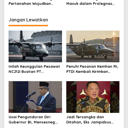
Pelayanan
Pertanahan Wujudkan
Masuk dalam Prolegnas
Kolaborasi Kementerian
Prioritas 2025, Termasuk
ATR/BPN dan Kampus
Perampasan Aset
Jangan Lewatkan
Inilah Keunggulan Pesawat
Penuhi Pesanan Kemhan RI,
NC212i Buatan PT
PTDI Kembali Kirimkan
Dirgantara Indonesia, Siap
Pesawat NC212i ke
Dukung Berbagai Operasi
Pangkalan TNI AU
TNI
Usai Pengunduran Diri
Jadi Tersangka dan
Gubernur BI, Mensesneg:
Ditahan, Eks Jampidsus
Segera Terbit Keppres
Sebut Dirinya Korban