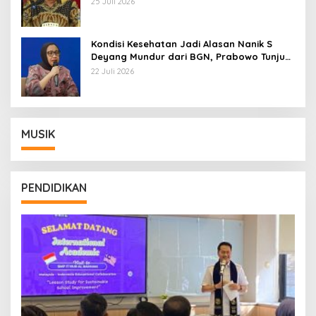
25 Juli 2026
Kondisi Kesehatan Jadi Alasan Nanik S
Deyang Mundur dari BGN, Prabowo Tunjuk
Wamentan Sudaryono
22 Juli 2026
MUSIK
PENDIDIKAN