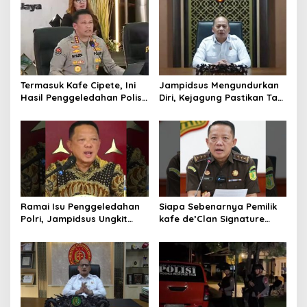
Kembangkan Industri
Kejagung Rajut Kongsi
Helikopter
Termasuk Kafe Cipete, Ini
Jampidsus Mengundurkan
Hasil Penggeledahan Polisi
Diri, Kejagung Pastikan Tak
dari 12 Lokasi
Ganggu Penegakkan
Hukum di Gedung Bundar
Ramai Isu Penggeledahan
Siapa Sebenarnya Pemilik
Polri, Jampidsus Ungkit
kafe de’Clan Signature
Penegakkan Hukum
yang Digeledah Polisi?
Kejagung RI
Nama Jampidsus
Mendadak Jadi Sorotan