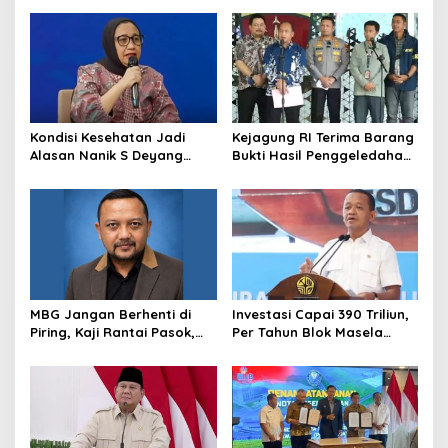
Pemberhentian dengan
Kriminalisasi
Hormat
Kondisi Kesehatan Jadi
Kejagung RI Terima Barang
Alasan Nanik S Deyang
Bukti Hasil Penggeledahan
Mundur dari BGN, Prabowo
Kortas Tipidkor Usai Tes
Tunjuk Wamentan
Keaslian
Sudaryono
MBG Jangan Berhenti di
Investasi Capai 390 Triliun,
Piring, Kaji Rantai Pasok,
Per Tahun Blok Masela
Sampah, dan Nasib
Diproyesikan Produksi 9,5
Ekonomi Lokal
Juta Ton LNG