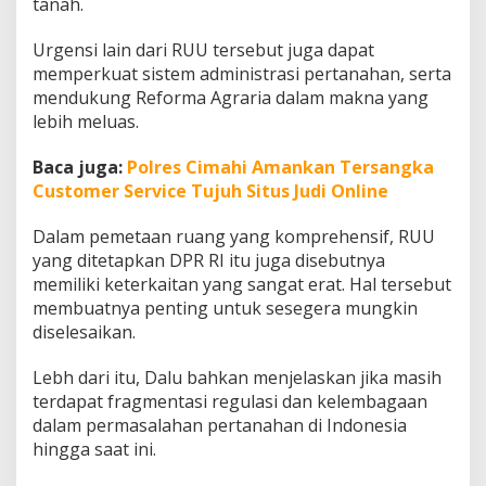
tanah.
i
a
Urgensi lain dari RUU tersebut juga dapat
n
H
memperkuat sistem administrasi pertanahan, serta
a
mendukung Reforma Agraria dalam makna yang
k
lebih meluas.
A
t
Baca juga:
Polres Cimahi Amankan Tersangka
a
s
Customer Service Tujuh Situs Judi Online
T
a
Dalam pemetaan ruang yang komprehensif, RUU
n
yang ditetapkan DPR RI itu juga disebutnya
a
memiliki keterkaitan yang sangat erat. Hal tersebut
h
membuatnya penting untuk sesegera mungkin
diselesaikan.
Lebh dari itu, Dalu bahkan menjelaskan jika masih
terdapat fragmentasi regulasi dan kelembagaan
dalam permasalahan pertanahan di Indonesia
hingga saat ini.