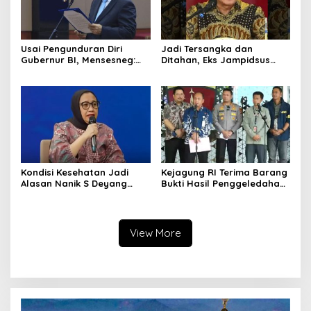
Usai Pengunduran Diri
Jadi Tersangka dan
Gubernur BI, Mensesneg:
Ditahan, Eks Jampidsus
Segera Terbit Keppres
Sebut Dirinya Korban
Pemberhentian dengan
Kriminalisasi
Hormat
Kondisi Kesehatan Jadi
Kejagung RI Terima Barang
Alasan Nanik S Deyang
Bukti Hasil Penggeledahan
Mundur dari BGN, Prabowo
Kortas Tipidkor Usai Tes
Tunjuk Wamentan
Keaslian
Sudaryono
View More