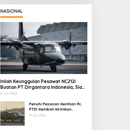
NASIONAL
Inilah Keunggulan Pesawat NC212i
Buatan PT Dirgantara Indonesia, Siap
Dukung Berbagai Operasi TNI
31 Juli 2026
Penuhi Pesanan Kemhan RI,
PTDI Kembali Kirimkan
Pesawat NC212i ke Pangkalan
31 Juli 2026
TNI AU