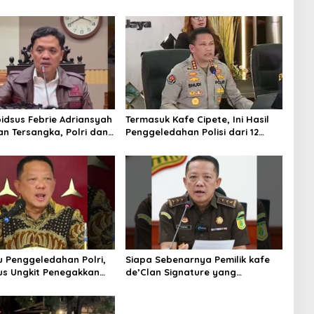
Minta Eks Jampidsus Dihukum
Mati
idsus Febrie Adriansyah
Termasuk Kafe Cipete, Ini Hasil
an Tersangka, Polri dan
Penggeledahan Polisi dari 12
 Rajut Kongsi
Lokasi
u Penggeledahan Polri,
Siapa Sebenarnya Pemilik kafe
s Ungkit Penegakkan
de’Clan Signature yang
jagung RI
Digeledah Polisi? Nama
Jampidsus Mendadak Jadi
Sorotan