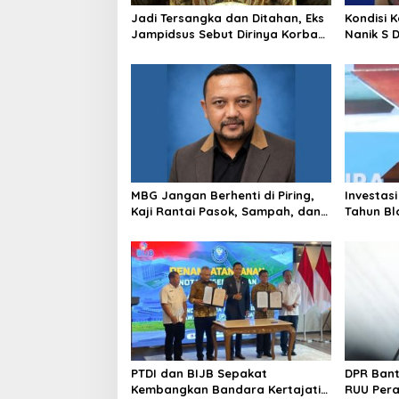
Jadi Tersangka dan Ditahan, Eks
Kondisi 
Jampidsus Sebut Dirinya Korban
Nanik S 
Kriminalisasi
BGN, Pr
Sudaryo
MBG Jangan Berhenti di Piring,
Investasi
Kaji Rantai Pasok, Sampah, dan
Tahun Bl
Nasib Ekonomi Lokal
Produksi
PTDI dan BIJB Sepakat
DPR Ban
Kembangkan Bandara Kertajati
RUU Per