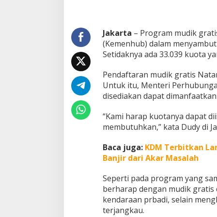
t
i
s
Jakarta
– Program mudik grati
N
a
(Kemenhub) dalam menyambut li
t
Setidaknya ada 33.039 kuota ya
a
r
Pendaftaran mudik gratis Nata
u
Untuk itu, Menteri Perhubung
2
0
disediakan dapat dimanfaatkan
2
5
“Kami harap kuotanya dapat di
/
membutuhkan,” kata Dudy di Jak
2
0
Baca juga:
KDM Terbitkan La
2
6
Banjir dari Akar Masalah
Seperti pada program yang sa
berharap dengan mudik grati
kendaraan prbadi, selain men
terjangkau.