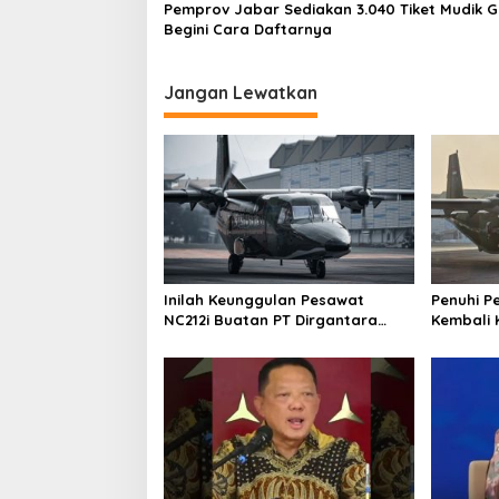
Pemprov Jabar Sediakan 3.040 Tiket Mudik Gr
Begini Cara Daftarnya
Jangan Lewatkan
Inilah Keunggulan Pesawat
Penuhi P
NC212i Buatan PT Dirgantara
Kembali 
Indonesia, Siap Dukung Berbagai
ke Pangk
Operasi TNI