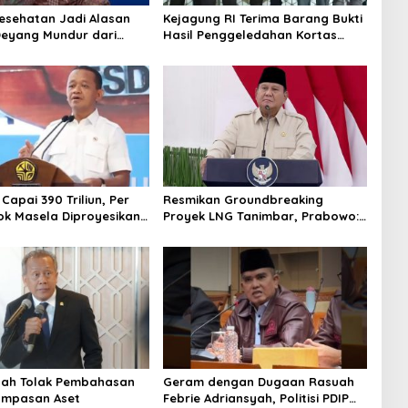
Kesehatan Jadi Alasan
Kejagung RI Terima Barang Bukti
Deyang Mundur dari
Hasil Penggeledahan Kortas
abowo Tunjuk Wamentan
Tipidkor Usai Tes Keaslian
no
 Capai 390 Triliun, Per
Resmikan Groundbreaking
ok Masela Diproyesikan
Proyek LNG Tanimbar, Prabowo:
 9,5 Juta Ton LNG
Sudah Kita Nantikan 28 Tahun
tah Tolak Pembahasan
Geram dengan Dugaan Rasuah
ampasan Aset
Febrie Adriansyah, Politisi PDIP