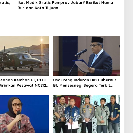
atis,
Ikut Mudik Gratis Pemprov Jabar? Berikut Nama
Bus dan Kota Tujuan
esanan Kemhan RI, PTDI
Usai Pengunduran Diri Gubernur
Kirimkan Pesawat NC212i
BI, Mensesneg: Segera Terbit
alan TNI AU
Keppres Pemberhentian dengan
Hormat