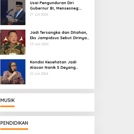
Usai Pengunduran Diri
Gubernur BI, Mensesneg:
Segera Terbit Keppres
27 Juli 2026
Pemberhentian dengan
Hormat
Jadi Tersangka dan Ditahan,
Eks Jampidsus Sebut Dirinya
Korban Kriminalisasi
25 Juli 2026
Kondisi Kesehatan Jadi
Alasan Nanik S Deyang
Mundur dari BGN, Prabowo
22 Juli 2026
Tunjuk Wamentan Sudaryono
MUSIK
PENDIDIKAN