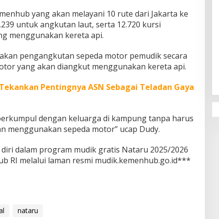
menhub yang akan melayani 10 rute dari Jakarta ke
.239 untuk angkutan laut, serta 12.720 kursi
g menggunakan kereta api.
Penguatan Pendidikan Agama dan
iakan pengangkutan sepeda motor pemudik secara
Karakter Sekolah Nur Al Rahman
 motor yang akan diangkut menggunakan kereta api.
Bikin Sekolah di Malaysia Tertarik
Mempelajarinya
Tekankan Pentingnya ASN Sebagai Teladan Gaya
 berkumpul dengan keluarga di kampung tanpa harus
ngan menggunakan sepeda motor” ucap Dudy.
diri dalam program mudik gratis Nataru 2025/2026
b RI melalui laman resmi mudik.kemenhub.go.id***
al
nataru