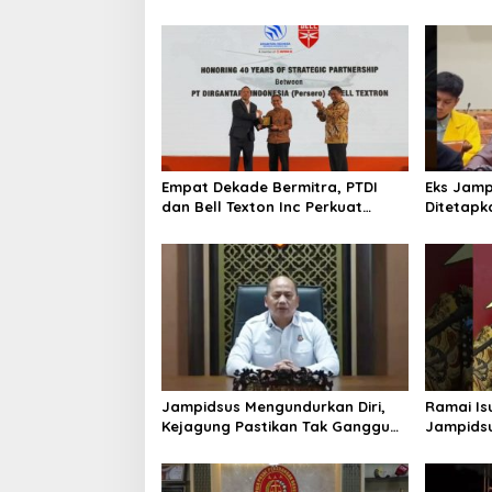
Jadi Pusat Industri
Kedirgantaraan Nasional
Empat Dekade Bermitra, PTDI
Eks Jamp
dan Bell Texton Inc Perkuat
Ditetapk
Kolaborasi Kembangkan Industri
Kejagung
Helikopter
Jampidsus Mengundurkan Diri,
Ramai Is
Kejagung Pastikan Tak Ganggu
Jampidsu
Penegakkan Hukum di Gedung
Hukum Ke
Bundar