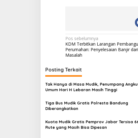
N
Pos sebelumnya
KDM Terbitkan Larangan Pembang
a
Perumahan: Penyelesaian Banjir dari
v
Masalah
i
Posting Terkait
g
a
Tak Hanya di Masa Mudik, Penumpang Angku
s
Umum Hari H Lebaran Masih Tinggi
i
Tiga Bus Mudik Gratis Polresta Bandung
p
Diberangkatkan
o
Kuota Mudik Gratis Pemprov Jabar Tersisa 66
s
Rute yang Masih Bisa Dipesan