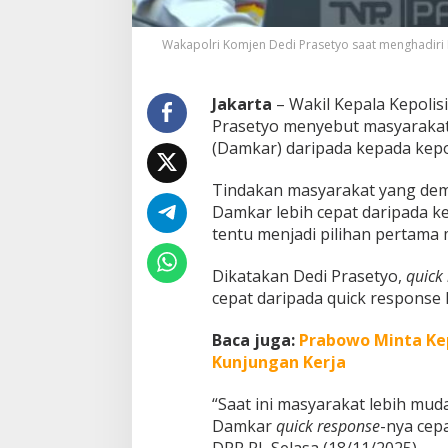
k
a
Wakapolri Komjen Dedi Prasetyo saat menghadiri R
r
D
a
Jakarta
– Wakil Kepala Kepolis
r
i
Prasetyo menyebut masyaraka
p
(Damkar) daripada kepada kepo
a
d
Tindakan masyarakat yang dem
a
Damkar lebih cepat daripada ke
P
o
tentu menjadi pilihan pertama 
l
i
Dikatakan Dedi Prasetyo,
quick
s
cepat daripada quick response P
i
:
Baca juga:
Prabowo Minta Ke
P
e
Kunjungan Kerja
r
s
“Saat ini masyarakat lebih mu
o
Damkar
quick response
-nya cep
a
DPR RI, Selasa (18/11/2025).
l