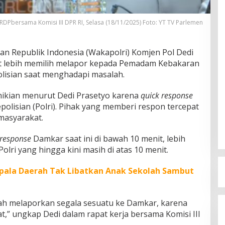
DPbersama Komisi III DPR RI, Selasa (18/11/2025) Foto: YT TV Parlemen
ian Republik Indonesia (Wakapolri) Komjen Pol Dedi
t lebih memilih melapor kepada Pemadam Kebakaran
lisian saat menghadapi masalah.
ikian menurut Dedi Prasetyo karena
quick response
polisian (Polri). Pihak yang memberi respon tercepat
masyarakat.
 response
Damkar saat ini di bawah 10 menit, lebih
olri yang hingga kini masih di atas 10 menit.
pala Daerah Tak Libatkan Anak Sekolah Sambut
dah melaporkan segala sesuatu ke Damkar, karena
at,” ungkap Dedi dalam rapat kerja bersama Komisi III