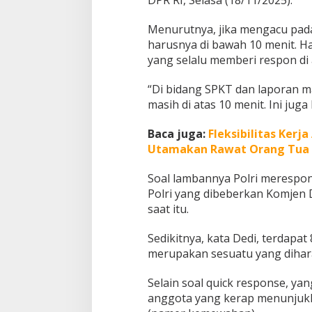
a
n
Menurutnya, jika mengacu pad
Q
harusnya di bawah 10 menit. Ha
u
yang selalu memberi respon di 
i
c
k
“Di bidang SPKT dan laporan m
R
masih di atas 10 menit. Ini jug
e
s
Baca juga:
Fleksibilitas Kerj
p
Utamakan Rawat Orang Tua 
o
n
s
Soal lambannya Polri merespon
e
Polri yang dibeberkan Komjen 
saat itu.
Sedikitnya, kata Dedi, terdapat 8
merupakan sesuatu yang diharap
Selain soal quick response, yan
anggota yang kerap menunjuk