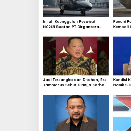
Inilah Keunggulan Pesawat
Penuhi P
NC212i Buatan PT Dirgantara
Kembali 
Indonesia, Siap Dukung Berbagai
ke Pangk
Operasi TNI
Jadi Tersangka dan Ditahan, Eks
Kondisi 
Jampidsus Sebut Dirinya Korban
Nanik S 
Kriminalisasi
BGN, Pr
Sudaryo