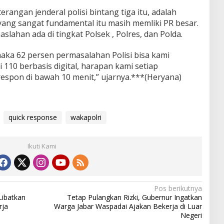
erangan jenderal polisi bintang tiga itu, adalah
 yang sangat fundamental itu masih memliki PR besar.
lahan ada di tingkat Polsek , Polres, dan Polda.
 maka 62 persen permasalahan Polisi bisa kami
 110 berbasis digital, harapan kami setiap
espon di bawah 10 menit,” ujarnya.***(Heryana)
quick response
wakapolri
Ikuti Kami
Pos berikutnya
Libatkan
Tetap Pulangkan Rizki, Gubernur Ingatkan
rja
Warga Jabar Waspadai Ajakan Bekerja di Luar
Negeri