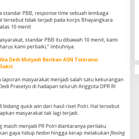
a standar PBB, response time sebuah lembaga
l tersebut tidak terjadi pada korps Bhayangkara
atas 10 menit
Penguatan Pendidikan Agama dan
asyarakat, standar PBB itu dibawah 10 menit, kami
Karakter Sekolah Nur Al Rahman
a harus kami perbaiki,” imbuhnya.
Bikin Sekolah di Malaysia Tertarik
Mempelajarinya
a Ala Dedi Mulyadi Berikan ASN Toleransi
Sakit
 laporan masyarakat menjadi salah satu kekurangan
Dedi Prasetyo di hadapan seluruh Anggota DPR RI
 bidang quick win dari hasil riset Polri. Hal tersebut
kan masyarakat tak lagi terjadi.
g masih menjadi PR Polri diantaranya perilaku
kan gaya hidup
hedon
hingga kerap melakukan
flexing