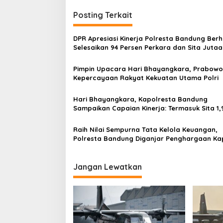
i
Posting Terkait
g
a
DPR Apresiasi Kinerja Polresta Bandung Berh
s
Selesaikan 94 Persen Perkara dan Sita Jutaa
Narkoba
i
Pimpin Upacara Hari Bhayangkara, Prabowo
p
Kepercayaan Rakyat Kekuatan Utama Polri
o
Hari Bhayangkara, Kapolresta Bandung
s
Sampaikan Capaian Kinerja: Termasuk Sita 1,
Obat Keras
Raih Nilai Sempurna Tata Kelola Keuangan,
Polresta Bandung Diganjar Penghargaan Kap
Jangan Lewatkan