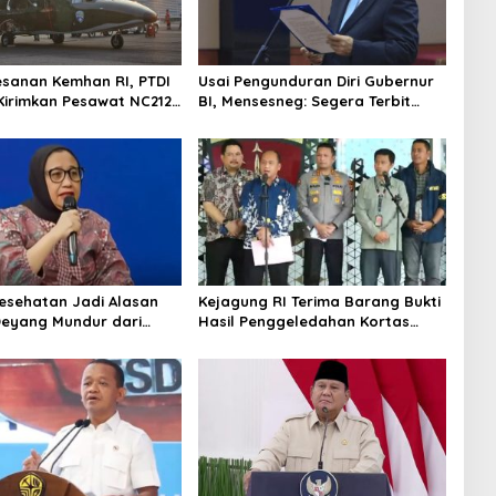
esanan Kemhan RI, PTDI
Usai Pengunduran Diri Gubernur
Kirimkan Pesawat NC212i
BI, Mensesneg: Segera Terbit
alan TNI AU
Keppres Pemberhentian dengan
Hormat
Kesehatan Jadi Alasan
Kejagung RI Terima Barang Bukti
Deyang Mundur dari
Hasil Penggeledahan Kortas
abowo Tunjuk Wamentan
Tipidkor Usai Tes Keaslian
no