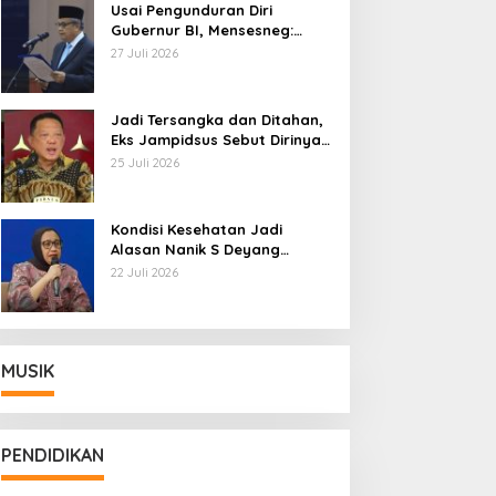
Usai Pengunduran Diri
Gubernur BI, Mensesneg:
Segera Terbit Keppres
27 Juli 2026
Pemberhentian dengan
Hormat
Jadi Tersangka dan Ditahan,
Eks Jampidsus Sebut Dirinya
Korban Kriminalisasi
25 Juli 2026
Kondisi Kesehatan Jadi
Alasan Nanik S Deyang
Mundur dari BGN, Prabowo
22 Juli 2026
Tunjuk Wamentan Sudaryono
MUSIK
PENDIDIKAN