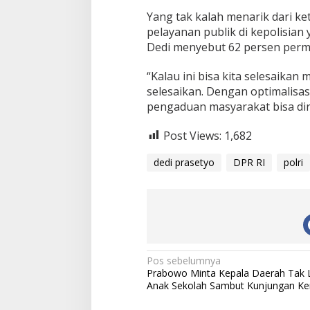
Yang tak kalah menarik dari ket
pelayanan publik di kepolisian
Dedi menyebut 62 persen permas
“Kalau ini bisa kita selesaikan
selesaikan. Dengan optimalisasi
pengaduan masyarakat bisa dir
Post Views:
1,682
dedi prasetyo
DPR RI
polri
N
Pos sebelumnya
Prabowo Minta Kepala Daerah Tak 
a
Anak Sekolah Sambut Kunjungan Ke
v