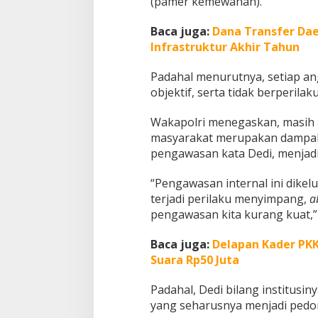
(pamer kemewahan).
Baca juga:
Dana Transfer Dae
Infrastruktur Akhir Tahun
Padahal menurutnya, setiap ang
objektif, serta tidak berperilak
Wakapolri menegaskan, masih a
masyarakat merupakan dampak d
pengawasan kata Dedi, menjadi
“Pengawasan internal ini dikel
terjadi perilaku menyimpang,
a
pengawasan kita kurang kuat,”
Baca juga:
Delapan Kader PKK
Suara Rp50 Juta
Padahal, Dedi bilang institusi
yang seharusnya menjadi pedom