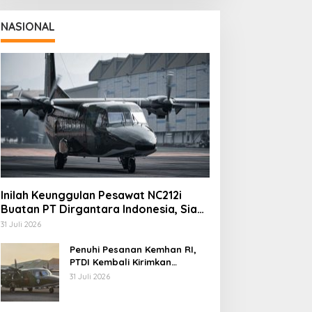
NASIONAL
Inilah Keunggulan Pesawat NC212i
Buatan PT Dirgantara Indonesia, Siap
Dukung Berbagai Operasi TNI
31 Juli 2026
Penuhi Pesanan Kemhan RI,
PTDI Kembali Kirimkan
Pesawat NC212i ke Pangkalan
31 Juli 2026
TNI AU