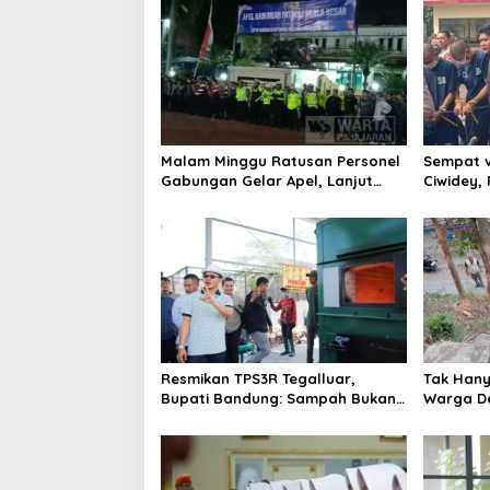
Malam Minggu Ratusan Personel
Sempat v
Gabungan Gelar Apel, Lanjut
Ciwidey,
Patroli Skala Besar Kabupaten
terduga 
Bandung
Resmikan TPS3R Tegalluar,
Tak Hanya
Bupati Bandung: Sampah Bukan
Warga De
Hanya Urusan Pemerintah
Jalan Al