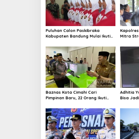
Puluhan Calon Paskibraka
Kapolres
Kabupaten Bandung Mulai Ikuti
Mitra St
Pemusatan Latihan
Kepercay
Baznas Kota Cimahi Cari
Adhitia Y
Pimpinan Baru, 22 Orang Ikuti
Bisa Jad
Seleksi
Masalah 