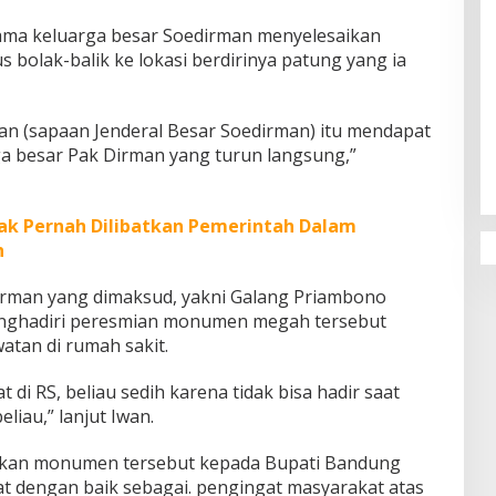
ama keluarga besar Soedirman menyelesaikan
bolak-balik ke lokasi berdirinya patung yang ia
Penguatan Pendidikan Agama dan
n (sapaan Jenderal Besar Soedirman) itu mendapat
Karakter Sekolah Nur Al Rahman
ga besar Pak Dirman yang turun langsung,”
Bikin Sekolah di Malaysia Tertarik
Mempelajarinya
Tak Pernah Dilibatkan Pemerintah Dalam
n
irman yang dimaksud, yakni Galang Priambono
enghadiri peresmian monumen megah tersebut
atan di rumah sakit.
 di RS, beliau sedih karena tidak bisa hadir saat
liau,” lanjut Iwan.
hkan monumen tersebut kepada Bupati Bandung
t dengan baik sebagai. pengingat masyarakat atas