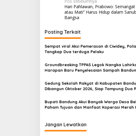
N
Pos sebelumnya
Hari Pahlawan, Prabowo: Semangat
a
atau Mati” Harus Hidup dalam Sanub
v
Bangsa
i
Posting Terkait
g
a
Sempat viral Aksi Pemerasan di Ciwidey, Polis
s
Tangkap Dua terduga Pelaku
i
Groundbreaking TPPAS Legok Nangka Lahirk
p
Harapan Baru Penyelesaian Sampah Bandu
Raya
o
Gedung Sekolah Rakyat di Kabupaten Band
s
Dibangun Oktober 2026, Siap Tampung Dua R
Siswa
Bupati Bandung Akui Banyak Warga Desa Be
Paham Tujuan dan Manfaat Koperasi Merah 
Jangan Lewatkan