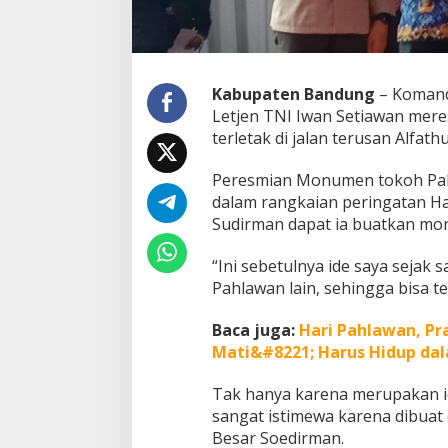
D
i
b
u
a
Kabupaten Bandung
– Komanda
t
Letjen TNI Iwan Setiawan mer
k
terletak di jalan terusan Alfa
a
n
M
Peresmian Monumen tokoh Pahl
o
dalam rangkaian peringatan Ha
n
Sudirman dapat ia buatkan mo
u
m
“Ini sebetulnya ide saya sejak 
e
n
Pahlawan lain, sehingga bisa t
O
l
Baca juga:
Hari Pahlawan, P
e
Mati&#8221; Harus Hidup da
h
D
Tak hanya karena merupakan i
a
n
sangat istimewa karena dibuat
p
Besar Soedirman.
u