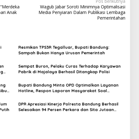
Pos berikutnya
 “Merdeka
Wagub Jabar Soroti Minimnya Optimalisasi
ari Anak
Media Penyiaran Dalam Publikasi Lembaga
Pemerintahan
i
Resmikan TPS3R Tegalluar, Bupati Bandung:
Sampah Bukan Hanya Urusan Pemerintah
an
Sempat Buron, Pelaku Curas Terhadap Karyawan
ng
Pabrik di Majalaya Berhasil Ditangkap Polisi
ung
Bupati Bandung Minta OPD Optimalkan Layanan
ibu
Hotline, Respon Laporan Masyarakat Soal
Kekeringan
lum
DPR Apresiasi Kinerja Polresta Bandung Berhasil
Putih
Selesaikan 94 Persen Perkara dan Sita Jutaan
Narkoba