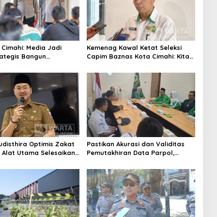
 Cimahi: Media Jadi
Kemenag Kawal Ketat Seleksi
rategis Bangun
Capim Baznas Kota Cimahi: Kita
aan Publik
Ingin Komisioner Baznas
Berintegritas
udisthira Optimis Zakat
Pastikan Akurasi dan Validitas
i Alat Utama Selesaikan
Pemutakhiran Data Parpol,
Sosial Kota Cimahi
Bawaslu Kota Cimahi Lakukan
Pengawasan