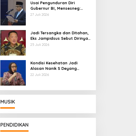
Usai Pengunduran Diri
Gubernur BI, Mensesneg:
Segera Terbit Keppres
27 Juli 2026
Pemberhentian dengan
Hormat
Jadi Tersangka dan Ditahan,
Eks Jampidsus Sebut Dirinya
Korban Kriminalisasi
25 Juli 2026
Kondisi Kesehatan Jadi
Alasan Nanik S Deyang
Mundur dari BGN, Prabowo
22 Juli 2026
Tunjuk Wamentan Sudaryono
MUSIK
PENDIDIKAN