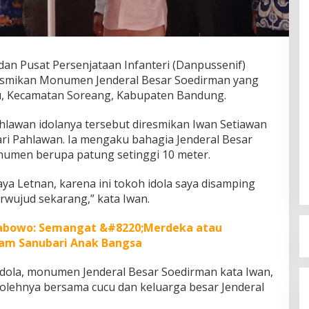
n Pusat Persenjataan Infanteri (Danpussenif)
esmikan Monumen Jenderal Besar Soedirman yang
thu, Kecamatan Soreang, Kabupaten Bandung.
awan idolanya tersebut diresmikan Iwan Setiawan
ri Pahlawan. Ia mengaku bahagia Jenderal Besar
numen berupa patung setinggi 10 meter.
saya Letnan, karena ini tokoh idola saya disamping
erwujud sekarang,” kata Iwan.
rabowo: Semangat &#8220;Merdeka atau
lam Sanubari Anak Bangsa
dola, monumen Jenderal Besar Soedirman kata Iwan,
 olehnya bersama cucu dan keluarga besar Jenderal