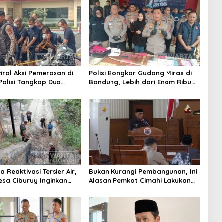
iral Aksi Pemerasan di
Polisi Bongkar Gudang Miras di
 Polisi Tangkap Dua
Bandung, Lebih dari Enam Ribu
Pelaku
Botol Disita
 Reaktivasi Tersier Air,
Bukan Kurangi Pembangunan, Ini
sa Ciburuy Inginkan
Alasan Pemkot Cimahi Lakukan
ternatif di Padalarang
Pengurangan Belanja Daerah