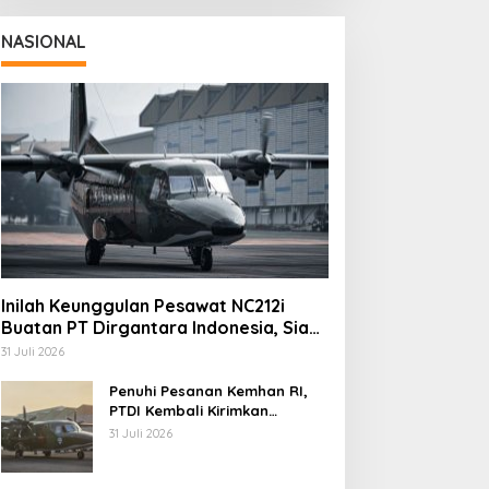
NASIONAL
Inilah Keunggulan Pesawat NC212i
Buatan PT Dirgantara Indonesia, Siap
Dukung Berbagai Operasi TNI
31 Juli 2026
Penuhi Pesanan Kemhan RI,
PTDI Kembali Kirimkan
Pesawat NC212i ke Pangkalan
31 Juli 2026
TNI AU