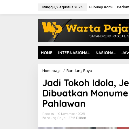
L
e
Minggu, 9 Agustus 2026
Hubungi Kami
Pedom
w
a
t
i
k
e
k
o
HOME
INTERNASIONAL
NASIONAL
JA
n
t
e
n
Homepage
/
Bandung Raya
J
a
Jadi Tokoh Idola, 
d
i
Dibuatkan Monumen
T
o
Pahlawan
k
o
h
Redaksi
10 November 2025
I
Bandung Raya
2748 Dilihat
d
o