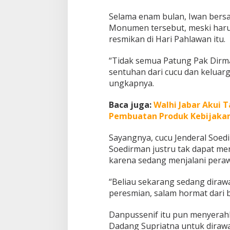
s
Selama enam bulan, Iwan bers
s
Monumen tersebut, meski harus 
e
n
resmikan di Hari Pahlawan itu.
i
f
“Tidak semua Patung Pak Dirma
d
sentuhan dari cucu dan keluar
i
ungkapnya.
H
a
r
Baca juga:
Walhi Jabar Akui 
i
Pembuatan Produk Kebijaka
P
a
Sayangnya, cucu Jenderal Soed
h
l
Soedirman justru tak dapat m
a
karena sedang menjalani peraw
w
a
“Beliau sekarang sedang dirawat
n
peresmian, salam hormat dari be
Danpussenif itu pun menyera
Dadang Supriatna untuk dirawa