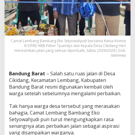
i
p
e
r
b
a
i
k
Camat Lembang Bambang Eko Setyowahjudi bersama Ketua Komisi
i
III DPRD KBB Pither Tjuandys dan Kepala Desa Cikidang Heri
meresmikan jalan yang selesai diperbaiki, Sabtu (20/9/2025). Dok.
,
Istimewa
C
a
m
a
Bandung Barat
– Salah satu ruas jalan di Desa
t
Cikidang, Kecamatan Lembang, Kabupaten
L
Bandung Barat resmi digunakan kembali oleh
e
warga setelah sebelumnya mengalami perbaikan.
m
b
a
Tak hanya warga desa tersebut yang merasakan
n
bahagia, Camat Lembang Bambang Eko
g
Setyowahjudi pun turut mengungkapkan rasa
:
senangnya atas perbaikan jalan sebagai aspirasi
P
yang disampaikan warganya.
e