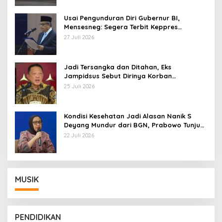
Usai Pengunduran Diri Gubernur BI,
Mensesneg: Segera Terbit Keppres
Pemberhentian dengan Hormat
27 Juli 2026
Jadi Tersangka dan Ditahan, Eks
Jampidsus Sebut Dirinya Korban
Kriminalisasi
25 Juli 2026
Kondisi Kesehatan Jadi Alasan Nanik S
Deyang Mundur dari BGN, Prabowo Tunjuk
Wamentan Sudaryono
22 Juli 2026
MUSIK
PENDIDIKAN