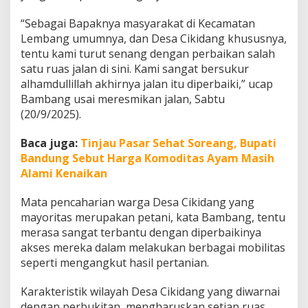
r
l
“Sebagai Bapaknya masyarakat di Kecamatan
a
Lembang umumnya, dan Desa Cikidang khususnya,
n
tentu kami turut senang dengan perbaikan salah
c
satu ruas jalan di sini. Kami sangat bersukur
a
r
alhamdullillah akhirnya jalan itu diperbaiki,” ucap
P
Bambang usai meresmikan jalan, Sabtu
e
(20/9/2025).
r
g
Baca juga:
Tinjau Pasar Sehat Soreang, Bupati
e
r
Bandung Sebut Harga Komoditas Ayam Masih
a
Alami Kenaikan
k
a
Mata pencaharian warga Desa Cikidang yang
n
mayoritas merupakan petani, kata Bambang, tentu
E
k
merasa sangat terbantu dengan diperbaikinya
o
akses mereka dalam melakukan berbagai mobilitas
n
seperti mengangkut hasil pertanian.
o
m
Karakteristik wilayah Desa Cikidang yang diwarnai
i
dengan perbukitan, mengharuskan setiap ruas