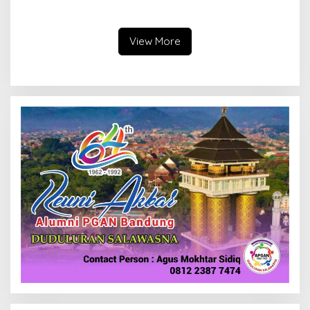
Data Parpol, Bawaslu Kota
Bandung Tindak Ribuan
Cimahi Lakukan
Motor Berknalpot Brong
Pengawasan
View More