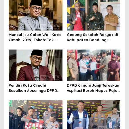
Muncul Isu Calon Wali Kota
Gedung Sekolah Rakyat di
Cimahi 2029, Tokoh: Tak
Kabupaten Bandung
Cukup Hanya Bermodal
Dibangun Oktober 2026,
Legitimasi Parpol
Siap Tampung Dua Ribu
Siswa
Pendiri Kota Cimahi
DPRD Cimahi Janji Teruskan
Sesalkan Absennya DPRD
Aspirasi Buruh Hapus Pajak
dalam Dialog Pembahasan
Penghasilan ke Presiden
Rebranding RSUD Cibabat
dan DPR