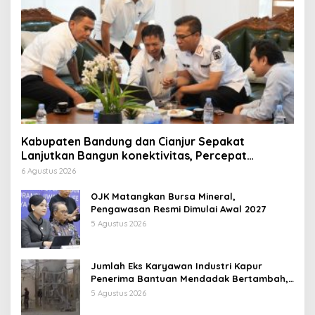
Kabupaten Bandung dan Cianjur Sepakat
Lanjutkan Bangun konektivitas, Percepat
Pertumbuhan Ekonomi Daerah
6 Agustus 2026
OJK Matangkan Bursa Mineral,
Pengawasan Resmi Dimulai Awal 2027
5 Agustus 2026
Jumlah Eks Karyawan Industri Kapur
Penerima Bantuan Mendadak Bertambah,
KDM: Kita Identifikasi
5 Agustus 2026