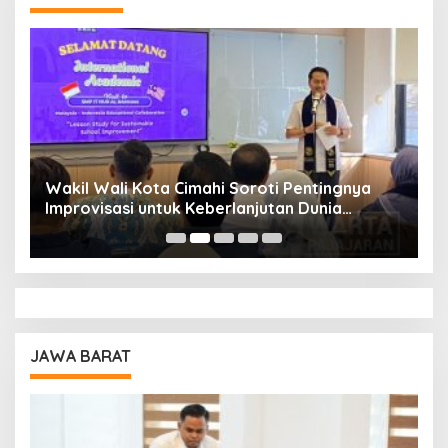
Wakil Wali Kota Cimahi Soroti Pentingnya
Y
Improvisasi untuk Keberlanjutan Dunia
S
Pendidikan
A
JAWA BARAT