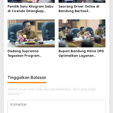
Pemilik Satu Kilogram Sabu
Seorang Driver Online di
di Cicendo Ditangkap
Bandung Berhasil
Satnarkoba Polres Cimahi
Selamatkan Diri dari Upaya
Pelaku Pencurian
Dadang Supriatna
Bupati Bandung Minta OPD
Tegaskan Program
Optimalkan Layanan
Prioritas Tak Tersentuh
Hotline, Respon Laporan
Efisiensi Anggaran
Masyarakat Soal
Kekeringan
Tinggalkan Balasan
Alamat email Anda tidak akan dipublikasikan.
Ruas yang wajib
ditandai
*