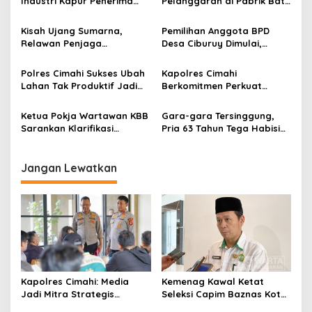
Industri Kapur Penerima
Pelanggaran di Pabrik Batu
i
Bantuan Mendadak
Kapur Cipatat, KDM:
p
Bertambah, KDM: Kita
Gunung Beak, Rakyat
Kisah Ujang Sumarna,
Pemilihan Anggota BPD
Identifikasi
Balangsak
Relawan Penjaga
Desa Ciburuy Dimulai,
o
Perlintasan Kereta Api,
Aktivis Lingkungan Ini Bawa
s
Diacuhkan Tapi Dibutuhkan
Misi “Bangkit Merata”
Polres Cimahi Sukses Ubah
Kapolres Cimahi
Lahan Tak Produktif Jadi
Berkomitmen Perkuat
Sentra Jagung, Bidik
Sinergitas Tingkatkan
Produksi 2.500 Ton
Ketahanan Pangan Lewat
Ketua Pokja Wartawan KBB
Gara-gara Tersinggung,
Panen Raya Jagung
Sarankan Klarifikasi
Pria 63 Tahun Tega Habisi
Pejabat Atas Dugaan
Nyawa Tetangga
Perselingkuhan Dilakukan
Terbuka
Jangan Lewatkan
Kapolres Cimahi: Media
Kemenag Kawal Ketat
Jadi Mitra Strategis
Seleksi Capim Baznas Kota
Bangun Kepercayaan
Cimahi: Kita Ingin