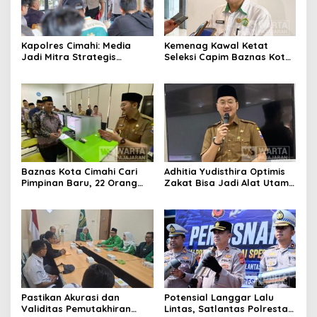
Kapolres Cimahi: Media
Kemenag Kawal Ketat
Jadi Mitra Strategis
Seleksi Capim Baznas Kota
Bangun Kepercayaan
Cimahi: Kita Ingin
Publik
Komisioner Baznas
Berintegritas
Baznas Kota Cimahi Cari
Adhitia Yudisthira Optimis
Pimpinan Baru, 22 Orang
Zakat Bisa Jadi Alat Utama
Ikuti Seleksi
Selesaikan Masalah Sosial
Kota Cimahi
Pastikan Akurasi dan
Potensial Langgar Lalu
Validitas Pemutakhiran
Lintas, Satlantas Polresta