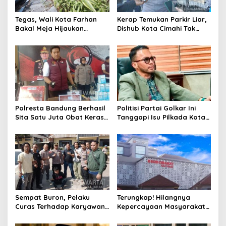
Tegas, Wali Kota Farhan
Kerap Temukan Parkir Liar,
Bakal Meja Hijaukan
Dishub Kota Cimahi Tak
Penebang Pohon di Jalan
Henti Lakukan Edukasi dan
Riau
Pembinaan
Polresta Bandung Berhasil
Politisi Partai Golkar Ini
Sita Satu Juta Obat Keras
Tanggapi Isu Pilkada Kota
Serta Ungkap Ratusan
Cimahi 2029: Terlalu Dini
Kasus Narkoba
Sempat Buron, Pelaku
Terungkap! Hilangnya
Curas Terhadap Karyawan
Kepercayaan Masyarakat
Pabrik di Majalaya Berhasil
Latarbelakangi Rencana
Ditangkap Polisi
Rebranding RSUD Cibabat