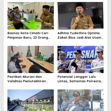
Publik
Komisioner Baznas
Berintegritas
Baznas Kota Cimahi Cari
Adhitia Yudisthira Optimis
Pimpinan Baru, 22 Orang
Zakat Bisa Jadi Alat Utama
Ikuti Seleksi
Selesaikan Masalah Sosial
Kota Cimahi
Pastikan Akurasi dan
Potensial Langgar Lalu
Validitas Pemutakhiran
Lintas, Satlantas Polresta
Data Parpol, Bawaslu Kota
Bandung Tindak Ribuan
Cimahi Lakukan
Motor Berknalpot Brong
Pengawasan