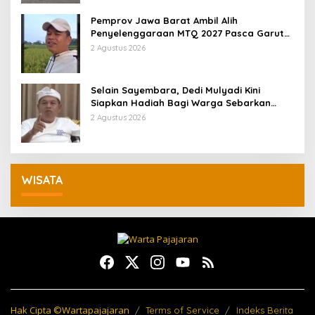
Pemprov Jawa Barat Ambil Alih
Penyelenggaraan MTQ 2027 Pasca Garut
Mundur Jadi Tuan Rumah
2 Agustus 2026
Selain Sayembara, Dedi Mulyadi Kini
Siapkan Hadiah Bagi Warga Sebarkan
Lokasi Penjualan Narkotika
2 Agustus 2026
WISATA
Hak Cipta ©Wartapajajaran
Terms of Service
Indeks Berita