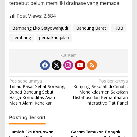
tersebut belum memiliki drainase yang memadai.
Post Views:
2,684
Bambang Eko Setyowahjudi
Bandung Barat
KBB
Lembang
perbaikan jalan
Ikuti Kami
N
Pos sebelumnya
Pos berikutnya
Tinjau Pasar Sehat Soreang,
Kunjungi Sekolah di Cimahi,
a
Bupati Bandung Sebut
Mendikdasmen Saksikan
v
Harga Komoditas Ayam
Distribusi dan Pemanfaatan
Masih Alami Kenaikan
Interactive Flat Panel
i
g
Posting Terkait
a
s
Jumlah Eks Karyawan
Geram Temukan Banyak