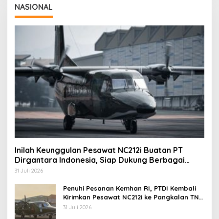
NASIONAL
Inilah Keunggulan Pesawat NC212i Buatan PT
Dirgantara Indonesia, Siap Dukung Berbagai
Operasi TNI
31 Juli 2026
Penuhi Pesanan Kemhan RI, PTDI Kembali
Kirimkan Pesawat NC212i ke Pangkalan TNI
AU
31 Juli 2026