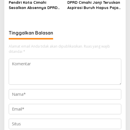
Pendiri Kota Cimahi
DPRD Cimahi Janji Teruskan
Sesalkan Absennya DPRD
Aspirasi Buruh Hapus Pajak
dalam Dialog Pembahasan
Penghasilan ke Presiden
Rebranding RSUD Cibabat
dan DPR
Tinggalkan Balasan
Alamat email Anda tidak akan dipublikasikan.
Ruas yang wajib
ditandai
*