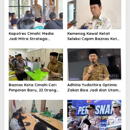
Daerah
Kapolres Cimahi: Media
Kemenag Kawal Ketat
Jadi Mitra Strategis
Seleksi Capim Baznas Kota
Bangun Kepercayaan
Cimahi: Kita Ingin
Publik
Komisioner Baznas
Berintegritas
Baznas Kota Cimahi Cari
Adhitia Yudisthira Optimis
Pimpinan Baru, 22 Orang
Zakat Bisa Jadi Alat Utama
Ikuti Seleksi
Selesaikan Masalah Sosial
Kota Cimahi