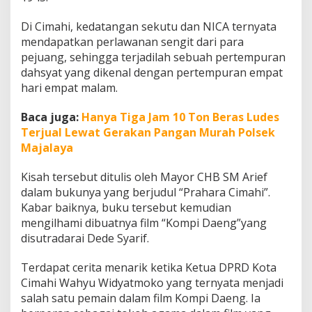
a
t
Di Cimahi, kedatangan sekutu dan NICA ternyata
H
mendapatkan perlawanan sengit dari para
a
pejuang, sehingga terjadilah sebuah pertempuran
r
i
dahsyat yang dikenal dengan pertempuran empat
E
hari empat malam.
m
p
Baca juga:
Hanya Tiga Jam 10 Ton Beras Ludes
a
Terjual Lewat Gerakan Pangan Murah Polsek
t
M
Majalaya
a
l
Kisah tersebut ditulis oleh Mayor CHB SM Arief
a
dalam bukunya yang berjudul “Prahara Cimahi”.
m
Kabar baiknya, buku tersebut kemudian
mengilhami dibuatnya film “Kompi Daeng”yang
disutradarai Dede Syarif.
Terdapat cerita menarik ketika Ketua DPRD Kota
Cimahi Wahyu Widyatmoko yang ternyata menjadi
salah satu pemain dalam film Kompi Daeng. Ia