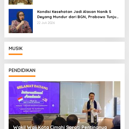
Kondisi Kesehatan Jadi Alasan Nanik S
Deyang Mundur dari BGN, Prabowo Tunjuk
Wamentan Sudaryono
22 Juli 2026
MUSIK
PENDIDIKAN
Wakil Wali Kota Cimahi Soroti Pentingnya
Y