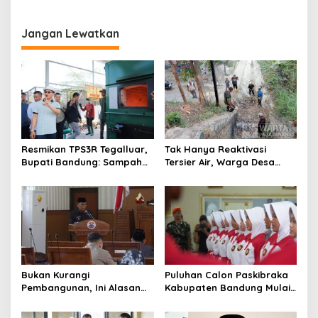
Jadi Kunci Keberhasilan
Muhajirin Gelar Khitanan
Tata Kelola Anggaran Kota
Massal
Cimahi
Jangan Lewatkan
Resmikan TPS3R Tegalluar,
Tak Hanya Reaktivasi
Bupati Bandung: Sampah
Tersier Air, Warga Desa
Bukan Hanya Urusan
Ciburuy Inginkan Jalan
Pemerintah
Alternatif di Padalarang
Bukan Kurangi
Puluhan Calon Paskibraka
Pembangunan, Ini Alasan
Kabupaten Bandung Mulai
Pemkot Cimahi Lakukan
Ikuti Pemusatan Latihan
Pengurangan Belanja