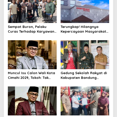
Sempat Buron, Pelaku
Terungkap! Hilangnya
Curas Terhadap Karyawan
Kepercayaan Masyarakat
Pabrik di Majalaya Berhasil
Latarbelakangi Rencana
Ditangkap Polisi
Rebranding RSUD Cibabat
Muncul Isu Calon Wali Kota
Gedung Sekolah Rakyat di
Cimahi 2029, Tokoh: Tak
Kabupaten Bandung
Cukup Hanya Bermodal
Dibangun Oktober 2026,
Legitimasi Parpol
Siap Tampung Dua Ribu
Siswa