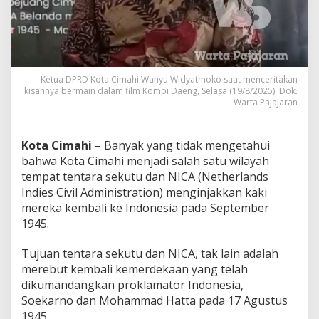
C
i
m
a
h
i
Ketua DPRD Kota Cimahi Wahyu Widyatmoko saat menceritakan
d
kisahnya bermain dalam film Kompi Daeng, Selasa (19/8/2025). Dok.
a
Warta Pajajaran
l
a
m
Kota Cimahi
– Banyak yang tidak mengetahui
P
e
bahwa Kota Cimahi menjadi salah satu wilayah
r
tempat tentara sekutu dan NICA (Netherlands
t
Indies Civil Administration) menginjakkan kaki
e
mereka kembali ke Indonesia pada September
m
1945.
p
u
r
Tujuan tentara sekutu dan NICA, tak lain adalah
a
merebut kembali kemerdekaan yang telah
n
dikumandangkan proklamator Indonesia,
E
Soekarno dan Mohammad Hatta pada 17 Agustus
m
p
1945.