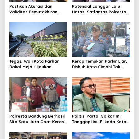
Pastikan Akurasi dan
Potensial Langgar Lalu
Validitas Pemutakhiran
Lintas, Satlantas Polresta
Data Parpol, Bawaslu Kota
Bandung Tindak Ribuan
Cimahi Lakukan
Motor Berknalpot Brong
Pengawasan
Tegas, Wali Kota Farhan
Kerap Temukan Parkir Liar,
Bakal Meja Hijaukan
Dishub Kota Cimahi Tak
Penebang Pohon di Jalan
Henti Lakukan Edukasi dan
Riau
Pembinaan
Polresta Bandung Berhasil
Politisi Partai Golkar Ini
Sita Satu Juta Obat Keras
Tanggapi Isu Pilkada Kota
Serta Ungkap Ratusan
Cimahi 2029: Terlalu Dini
Kasus Narkoba