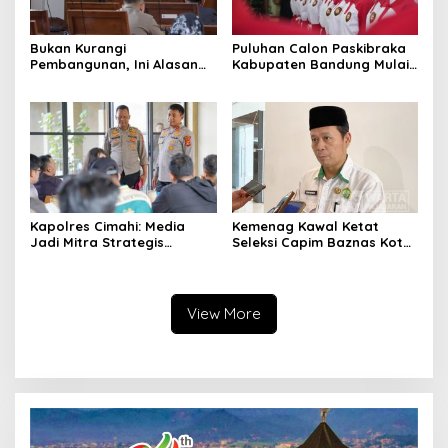
Bukan Kurangi
Puluhan Calon Paskibraka
Pembangunan, Ini Alasan
Kabupaten Bandung Mulai
Pemkot Cimahi Lakukan
Ikuti Pemusatan Latihan
Pengurangan Belanja
Daerah
Kapolres Cimahi: Media
Kemenag Kawal Ketat
Jadi Mitra Strategis
Seleksi Capim Baznas Kota
Bangun Kepercayaan
Cimahi: Kita Ingin
Publik
Komisioner Baznas
Berintegritas
View More