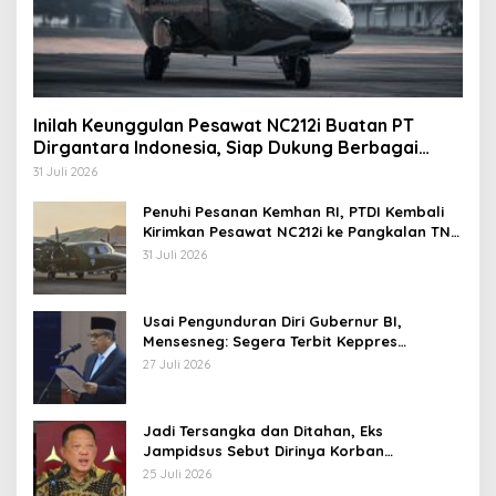
Inilah Keunggulan Pesawat NC212i Buatan PT
Dirgantara Indonesia, Siap Dukung Berbagai
Operasi TNI
31 Juli 2026
Penuhi Pesanan Kemhan RI, PTDI Kembali
Kirimkan Pesawat NC212i ke Pangkalan TNI
AU
31 Juli 2026
Usai Pengunduran Diri Gubernur BI,
Mensesneg: Segera Terbit Keppres
Pemberhentian dengan Hormat
27 Juli 2026
Jadi Tersangka dan Ditahan, Eks
Jampidsus Sebut Dirinya Korban
Kriminalisasi
25 Juli 2026