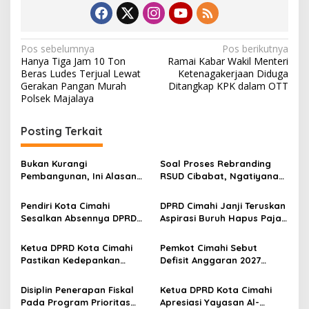
N
Pos sebelumnya
Pos berikutnya
Hanya Tiga Jam 10 Ton
Ramai Kabar Wakil Menteri
a
Beras Ludes Terjual Lewat
Ketenagakerjaan Diduga
v
Gerakan Pangan Murah
Ditangkap KPK dalam OTT
Polsek Majalaya
i
g
Posting Terkait
a
s
Bukan Kurangi
Soal Proses Rebranding
Pembangunan, Ini Alasan
RSUD Cibabat, Ngatiyana
i
Pemkot Cimahi Lakukan
Sebut Masih Panjang dan
p
Pengurangan Belanja
Perlu Persetujuan DPRD
Pendiri Kota Cimahi
DPRD Cimahi Janji Teruskan
Daerah
Sesalkan Absennya DPRD
Aspirasi Buruh Hapus Pajak
o
dalam Dialog Pembahasan
Penghasilan ke Presiden
s
Rebranding RSUD Cibabat
dan DPR
Ketua DPRD Kota Cimahi
Pemkot Cimahi Sebut
Pastikan Kedepankan
Defisit Anggaran 2027
Akuntabiltas dalam
Sebagai Pilihan Kebijakan
Pembahasan LPJ APBD 2025
Pembangunan
Disiplin Penerapan Fiskal
Ketua DPRD Kota Cimahi
Pada Program Prioritas
Apresiasi Yayasan Al-