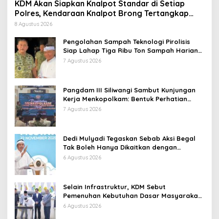
KDM Akan Siapkan Knalpot Standar di Setiap
Polres, Kendaraan Knalpot Brong Tertangkap
Langsung Ganti
8 Agustus 2026
Pengolahan Sampah Teknologi Pirolisis
Siap Lahap Tiga Ribu Ton Sampah Harian
Jawa Barat
7 Agustus 2026
Pangdam III Siliwangi Sambut Kunjungan
Kerja Menkopolkam: Bentuk Perhatian
Pemerintah
7 Agustus 2026
Dedi Mulyadi Tegaskan Sebab Aksi Begal
Tak Boleh Hanya Dikaitkan dengan
Ekonomi
6 Agustus 2026
Selain Infrastruktur, KDM Sebut
Pemenuhan Kebutuhan Dasar Masyarakat
Jadi Fokus APBD Jabar 2027
6 Agustus 2026