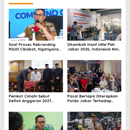
Soal Proses Rebranding
Ditambah Hasil UKW PWI
RSUD Cibabat, Ngatiyana
Jabar 2026, Indonesia Kini
Sebut Masih Panjang dan
Miliki 20 Ribu Lebih
Perlu Persetujuan DPRD
Wartawan Kompeten
Pemkot Cimahi Sebut
Pasal Berlapis Diterapkan
Defisit Anggaran 2027
Polda Jabar Terhadap
Sebagai Pilihan Kebijakan
Pelaku Aniaya Sadis Taufik
Pembangunan
Hidayat