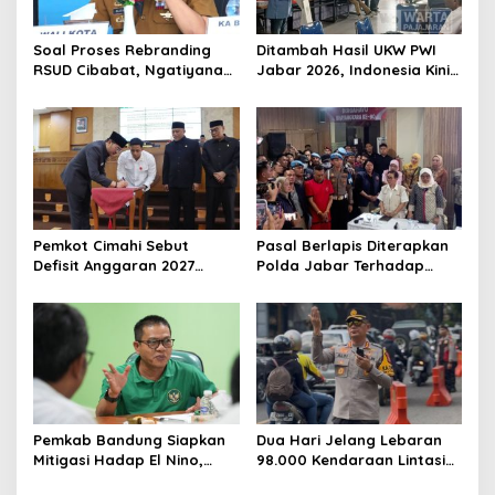
Soal Proses Rebranding
Ditambah Hasil UKW PWI
RSUD Cibabat, Ngatiyana
Jabar 2026, Indonesia Kini
Sebut Masih Panjang dan
Miliki 20 Ribu Lebih
Perlu Persetujuan DPRD
Wartawan Kompeten
Pemkot Cimahi Sebut
Pasal Berlapis Diterapkan
Defisit Anggaran 2027
Polda Jabar Terhadap
Sebagai Pilihan Kebijakan
Pelaku Aniaya Sadis Taufik
Pembangunan
Hidayat
Pemkab Bandung Siapkan
Dua Hari Jelang Lebaran
Mitigasi Hadap El Nino,
98.000 Kendaraan Lintasi
Jaga Produktivitas
Nagreg, Polresta Bandung