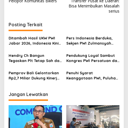
v
Pelopor Komunitas Bikers
Transfer Pusat ke Daerah:
Bisa Menimbulkan Masalah
i
serius
g
Posting Terkait
a
s
Ditambah Hasil UKW PWI
Pers Indonesia Berduka,
i
Jabar 2026, Indonesia Kini
Sekjen PWI Zulmansyah
p
Miliki 20 Ribu Lebih
Tutup Usia
Wartawan Kompeten
Hendry Ch Bangun
Pendukung Loyal Sambut
o
Tegaskan Plt Tetap Sah dan
Kongres PWI Persatuan dan
s
Dorong Rekonsiliasi Demi
Menangkan Hendry Ch
Sukseskan Kongres PWI
Bangun
Pemprov Bali Gelontorkan
Penuhi Syarat
Rp2,7 Miliar Dukung Kinerja
Keanggotaan PWI, Puluhan
Pengurus PWI Baru
Wartawan Ikuti Orientasi
Kewartawanan di Bandung
Jangan Lewatkan