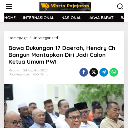
L
e
w
a
HOME
INTERNASIONAL
NASIONAL
JAWA BARAT
BA
t
i
k
Homepage
/
Uncategorized
B
e
a
k
Bawa Dukungan 17 Daerah, Hendry Ch
w
o
a
n
Bangun Mantapkan Diri Jadi Calon
D
t
Ketua Umum PWI
u
e
k
n
Redaksi
24 Agustus 2025
u
Uncategorized
655 Dilihat
n
g
a
n
1
7
D
a
e
r