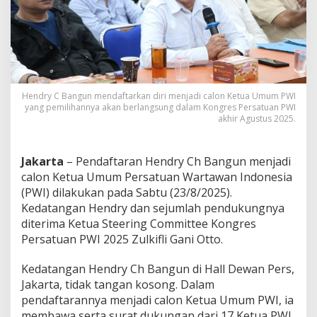
a
h
,
H
e
n
d
r
Hendry C Bangun mendaftarkan diri menjadi calon Ketua Umum PWI
y
yang pemilihannya akan berlangsung dalam Kongres Persatuan PWI
akhir Agustus 2025.
C
h
B
a
Jakarta
– Pendaftaran Hendry Ch Bangun menjadi
n
calon Ketua Umum Persatuan Wartawan Indonesia
g
(PWI) dilakukan pada Sabtu (23/8/2025).
u
Kedatangan Hendry dan sejumlah pendukungnya
n
M
diterima Ketua Steering Committee Kongres
a
Persatuan PWI 2025 Zulkifli Gani Otto.
n
t
Kedatangan Hendry Ch Bangun di Hall Dewan Pers,
a
Jakarta, tidak tangan kosong. Dalam
p
k
pendaftarannya menjadi calon Ketua Umum PWI, ia
a
membawa serta surat dukungan dari 17 Ketua PWI