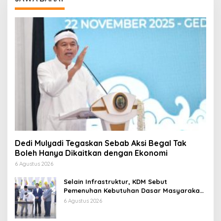
Dedi Mulyadi Tegaskan Sebab Aksi Begal Tak
Boleh Hanya Dikaitkan dengan Ekonomi
6 Agustus 2026
Selain Infrastruktur, KDM Sebut
Pemenuhan Kebutuhan Dasar Masyarakat
Jadi Fokus APBD Jabar 2027
6 Agustus 2026