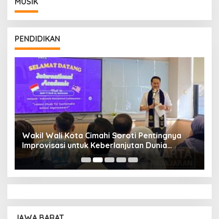
MUSIK
PENDIDIKAN
Wakil Wali Kota Cimahi Soroti Pentingnya
Y
Improvisasi untuk Keberlanjutan Dunia
S
Pendidikan
A
JAWA BARAT