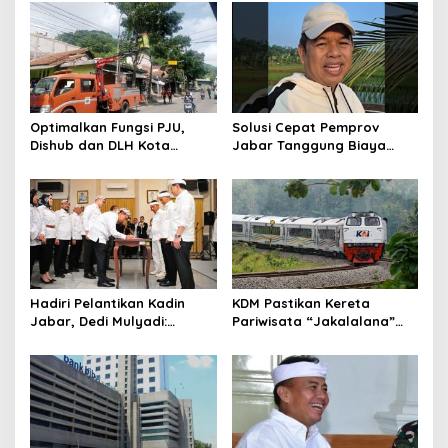
Pertanian
Lakukan Rekayasa
Optimalkan Fungsi PJU,
Solusi Cepat Pemprov
Dishub dan DLH Kota
Jabar Tanggung Biaya
Cimahi Rutin Lakukan
BPJS Kesehatan Warga
Pemangkasan Dahan
Tercoret Kemensos RI
Pohon
Hadiri Pelantikan Kadin
KDM Pastikan Kereta
Jabar, Dedi Mulyadi:
Pariwisata “Jakalalana”
Wirausaha Baru
Meluncur Mulai
Berkualitas Tak Lahir Instan
Pertengahan Desember
2025