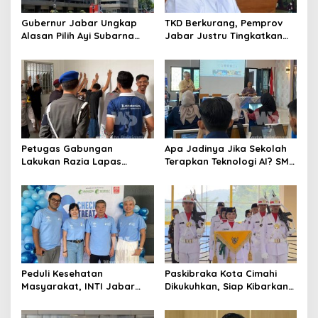
Gubernur Jabar Ungkap
TKD Berkurang, Pemprov
Alasan Pilih Ayi Subarna
Jabar Justru Tingkatkan
Pimpin Sementara Bank
Anggaran Pembangunan
BJB
Dua Kali Lipat
Petugas Gabungan
Apa Jadinya Jika Sekolah
Lakukan Razia Lapas
Terapkan Teknologi AI? SMK
Cianjur, Barang Non-
BROSSA Jawab Tantangan
Narkotika Dimusnahkan
Masa Depan
Peduli Kesehatan
Paskibraka Kota Cimahi
Masyarakat, INTI Jabar
Dikukuhkan, Siap Kibarkan
Gelar Seminar Kanker
Merah Putih di Langit
Prostat
Cimahi