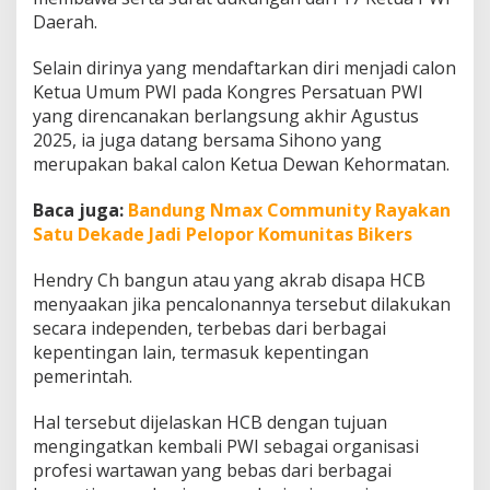
n
Daerah.
D
i
Selain dirinya yang mendaftarkan diri menjadi calon
r
i
Ketua Umum PWI pada Kongres Persatuan PWI
J
yang direncanakan berlangsung akhir Agustus
a
2025, ia juga datang bersama Sihono yang
d
merupakan bakal calon Ketua Dewan Kehormatan.
i
C
a
Baca juga:
Bandung Nmax Community Rayakan
l
Satu Dekade Jadi Pelopor Komunitas Bikers
o
n
Hendry Ch bangun atau yang akrab disapa HCB
K
menyaakan jika pencalonannya tersebut dilakukan
e
t
secara independen, terbebas dari berbagai
u
kepentingan lain, termasuk kepentingan
a
pemerintah.
U
m
Hal tersebut dijelaskan HCB dengan tujuan
u
m
mengingatkan kembali PWI sebagai organisasi
P
profesi wartawan yang bebas dari berbagai
W