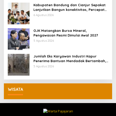
Kabupaten Bandung dan Cianjur Sepakat
Lanjutkan Bangun konektivitas, Percepat
Pertumbuhan Ekonomi Daerah
6 Agustus 2026
OJK Matangkan Bursa Mineral,
Pengawasan Resmi Dimulai Awal 2027
5 Agustus 2026
Jumlah Eks Karyawan Industri Kapur
Penerima Bantuan Mendadak Bertambah,
KDM: Kita Identifikasi
5 Agustus 2026
WISATA