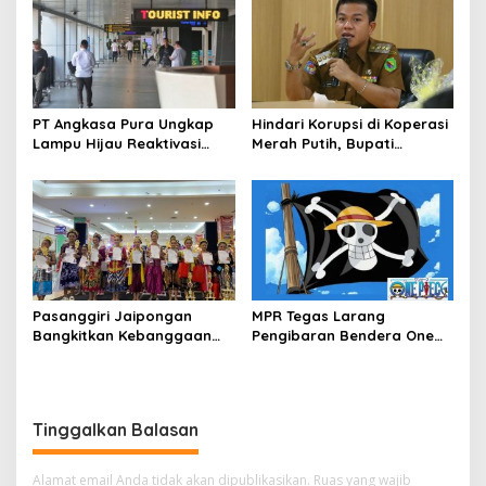
PT Angkasa Pura Ungkap
Hindari Korupsi di Koperasi
Lampu Hijau Reaktivasi
Merah Putih, Bupati
Bandara Husein
Bandung Janji Kawal
Sastranegara
Operasionalnya
Pasanggiri Jaipongan
MPR Tegas Larang
Bangkitkan Kebanggaan
Pengibaran Bendera One
Gen Z Akan Kesenian
Piece : Itu Tindakan
Tradisional
Provokatif
Tinggalkan Balasan
Alamat email Anda tidak akan dipublikasikan.
Ruas yang wajib