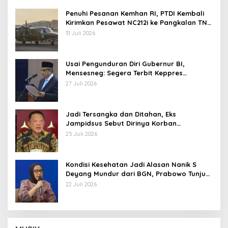
Penuhi Pesanan Kemhan RI, PTDI Kembali
Kirimkan Pesawat NC212i ke Pangkalan TNI
AU
31 Juli 2026
Usai Pengunduran Diri Gubernur BI,
Mensesneg: Segera Terbit Keppres
Pemberhentian dengan Hormat
27 Juli 2026
Jadi Tersangka dan Ditahan, Eks
Jampidsus Sebut Dirinya Korban
Kriminalisasi
25 Juli 2026
Kondisi Kesehatan Jadi Alasan Nanik S
Deyang Mundur dari BGN, Prabowo Tunjuk
Wamentan Sudaryono
22 Juli 2026