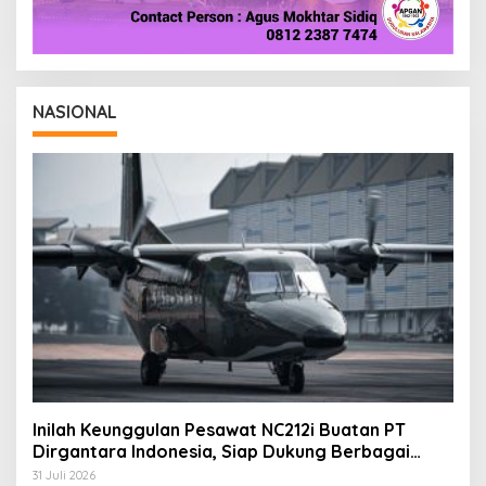
NASIONAL
Inilah Keunggulan Pesawat NC212i Buatan PT
Dirgantara Indonesia, Siap Dukung Berbagai
Operasi TNI
31 Juli 2026