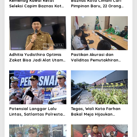
Kemenag Kawal Ketat
Baznas Kota Cimahi Cari
Seleksi Capim Baznas Kota
Pimpinan Baru, 22 Orang
Cimahi: Kita Ingin
Ikuti Seleksi
Komisioner Baznas
Berintegritas
Adhitia Yudisthira Optimis
Pastikan Akurasi dan
Zakat Bisa Jadi Alat Utama
Validitas Pemutakhiran
Selesaikan Masalah Sosial
Data Parpol, Bawaslu Kota
Kota Cimahi
Cimahi Lakukan
Pengawasan
Potensial Langgar Lalu
Tegas, Wali Kota Farhan
Lintas, Satlantas Polresta
Bakal Meja Hijaukan
Bandung Tindak Ribuan
Penebang Pohon di Jalan
Motor Berknalpot Brong
Riau