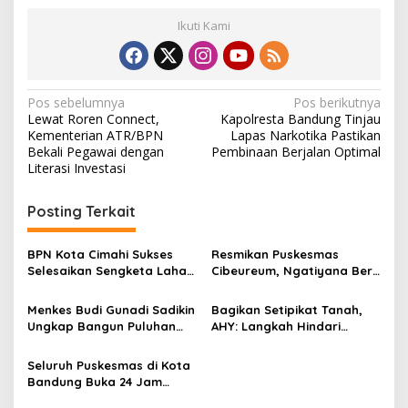
Ikuti Kami
N
Pos sebelumnya
Pos berikutnya
Lewat Roren Connect,
Kapolresta Bandung Tinjau
a
Kementerian ATR/BPN
Lapas Narkotika Pastikan
v
Bekali Pegawai dengan
Pembinaan Berjalan Optimal
Literasi Investasi
i
g
Posting Terkait
a
s
BPN Kota Cimahi Sukses
Resmikan Puskesmas
Selesaikan Sengketa Lahan
Cibeureum, Ngatiyana Beri
i
Lewat Mediasi, Para Pihak
Pujian Nakes Perempuan
p
Sepakat Berdamai
dan Kontraktor
Menkes Budi Gunadi Sadikin
Bagikan Setipikat Tanah,
Ungkap Bangun Puluhan
AHY: Langkah Hindari
o
Rumah Sakit di Wilayah
Penyerobotan Oleh Mafia
s
Terpencil Indonesia
Seluruh Puskesmas di Kota
Bandung Buka 24 Jam
Selama Pencoblosan