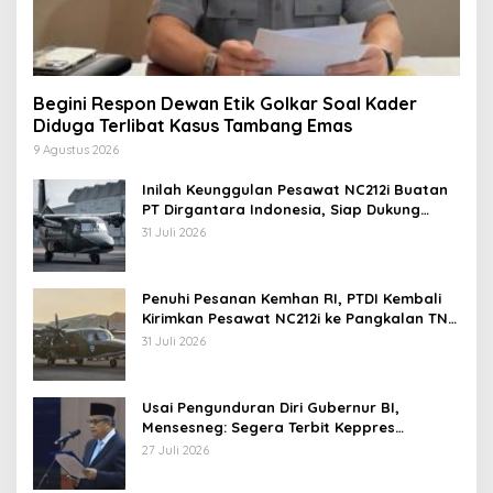
Begini Respon Dewan Etik Golkar Soal Kader
Diduga Terlibat Kasus Tambang Emas
9 Agustus 2026
Inilah Keunggulan Pesawat NC212i Buatan
PT Dirgantara Indonesia, Siap Dukung
Berbagai Operasi TNI
31 Juli 2026
Penuhi Pesanan Kemhan RI, PTDI Kembali
Kirimkan Pesawat NC212i ke Pangkalan TNI
AU
31 Juli 2026
Usai Pengunduran Diri Gubernur BI,
Mensesneg: Segera Terbit Keppres
Pemberhentian dengan Hormat
27 Juli 2026