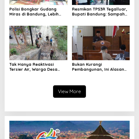
Polisi Bongkar Gudang
Resmikan TPS3R Tegalluar,
Miras di Bandung, Lebih
Bupati Bandung: Sampah
dari Enam Ribu Botol Disita
Bukan Hanya Urusan
Pemerintah
Tak Hanya Reaktivasi
Bukan Kurangi
Tersier Air, Warga Desa
Pembangunan, Ini Alasan
Ciburuy Inginkan Jalan
Pemkot Cimahi Lakukan
Alternatif di Padalarang
Pengurangan Belanja
Daerah
View More