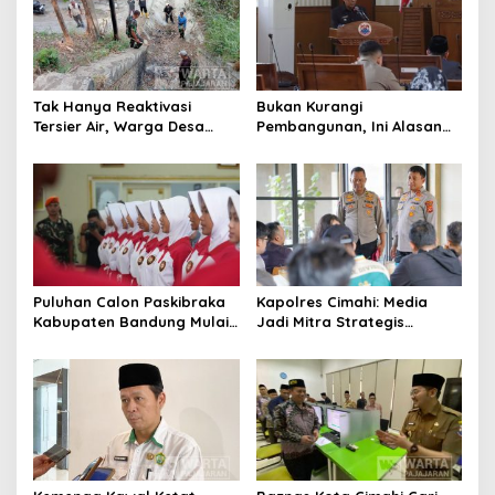
Tak Hanya Reaktivasi
Bukan Kurangi
Tersier Air, Warga Desa
Pembangunan, Ini Alasan
Ciburuy Inginkan Jalan
Pemkot Cimahi Lakukan
Alternatif di Padalarang
Pengurangan Belanja
Daerah
Puluhan Calon Paskibraka
Kapolres Cimahi: Media
Kabupaten Bandung Mulai
Jadi Mitra Strategis
Ikuti Pemusatan Latihan
Bangun Kepercayaan
Publik