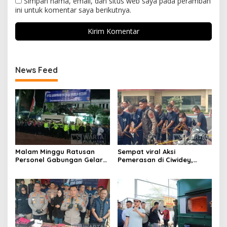
Simpan nama, email, dan situs web saya pada peramban
ini untuk komentar saya berikutnya.
News Feed
Malam Minggu Ratusan
Sempat viral Aksi
Personel Gabungan Gelar
Pemerasan di Ciwidey,
Apel, Lanjut Patroli Skala
Polisi Tangkap Dua terduga
Besar Kabupaten Bandung
Pelaku