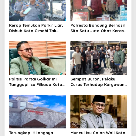
Kerap Temukan Parkir Liar,
Polresta Bandung Berhasil
Dishub Kota Cimahi Tak
Sita Satu Juta Obat Keras
Henti Lakukan Edukasi dan
Serta Ungkap Ratusan
Pembinaan
Kasus Narkoba
Politisi Partai Golkar Ini
Sempat Buron, Pelaku
Tanggapi Isu Pilkada Kota
Curas Terhadap Karyawan
Cimahi 2029: Terlalu Dini
Pabrik di Majalaya Berhasil
Ditangkap Polisi
Terungkap! Hilangnya
Muncul Isu Calon Wali Kota