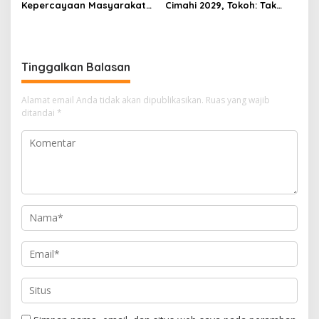
Kepercayaan Masyarakat
Cimahi 2029, Tokoh: Tak
Latarbelakangi Rencana
Cukup Hanya Bermodal
Rebranding RSUD Cibabat
Legitimasi Parpol
Tinggalkan Balasan
Alamat email Anda tidak akan dipublikasikan.
Ruas yang wajib
ditandai
*