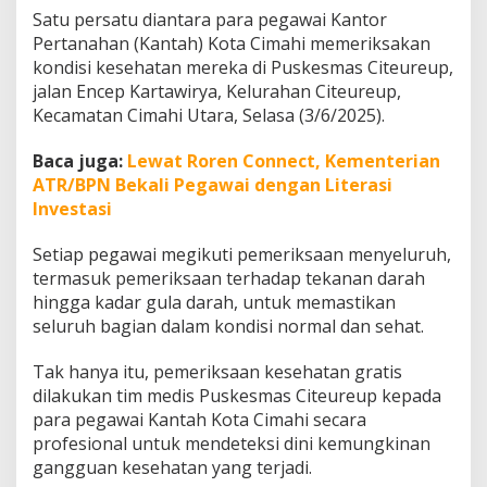
a
Satu persatu diantara para pegawai Kantor
n
Pertanahan (Kantah) Kota Cimahi memeriksakan
t
kondisi kesehatan mereka di Puskesmas Citeureup,
a
h
jalan Encep Kartawirya, Kelurahan Citeureup,
C
Kecamatan Cimahi Utara, Selasa (3/6/2025).
i
m
Baca juga:
Lewat Roren Connect, Kementerian
a
ATR/BPN Bekali Pegawai dengan Literasi
h
i
Investasi
I
k
Setiap pegawai megikuti pemeriksaan menyeluruh,
u
termasuk pemeriksaan terhadap tekanan darah
t
hingga kadar gula darah, untuk memastikan
i
C
seluruh bagian dalam kondisi normal dan sehat.
e
k
Tak hanya itu, pemeriksaan kesehatan gratis
K
dilakukan tim medis Puskesmas Citeureup kepada
e
para pegawai Kantah Kota Cimahi secara
s
e
profesional untuk mendeteksi dini kemungkinan
h
gangguan kesehatan yang terjadi.
a