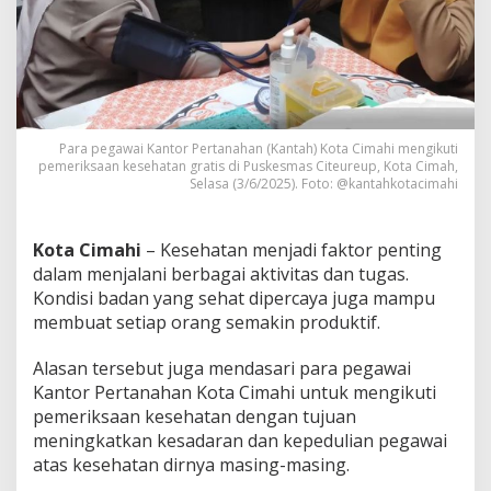
d
e
n
g
a
n
B
a
Para pegawai Kantor Pertanahan (Kantah) Kota Cimahi mengikuti
d
pemeriksaan kesehatan gratis di Puskesmas Citeureup, Kota Cimah,
Selasa (3/6/2025). Foto: @kantahkotacimahi
a
n
S
e
Kota Cimahi
– Kesehatan menjadi faktor penting
h
dalam menjalani berbagai aktivitas dan tugas.
a
Kondisi badan yang sehat dipercaya juga mampu
t
membuat setiap orang semakin produktif.
,
P
e
Alasan tersebut juga mendasari para pegawai
g
Kantor Pertanahan Kota Cimahi untuk mengikuti
a
pemeriksaan kesehatan dengan tujuan
w
meningkatkan kesadaran dan kepedulian pegawai
a
i
atas kesehatan dirnya masing-masing.
K