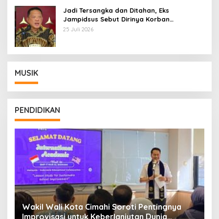
Jadi Tersangka dan Ditahan, Eks
Jampidsus Sebut Dirinya Korban
Kriminalisasi
25 Juli 2026
MUSIK
PENDIDIKAN
Wakil Wali Kota Cimahi Soroti Pentingnya
Y
Improvisasi untuk Keberlanjutan Dunia
S