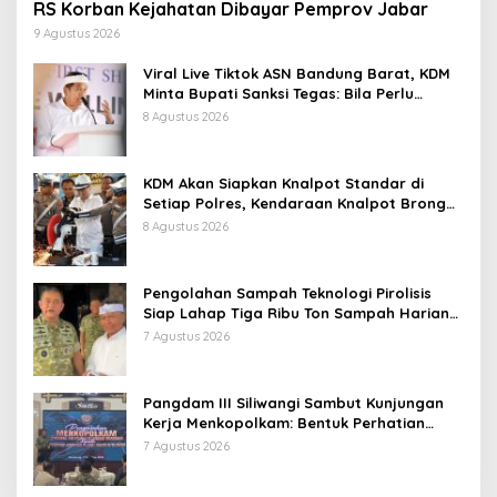
RS Korban Kejahatan Dibayar Pemprov Jabar
9 Agustus 2026
Viral Live Tiktok ASN Bandung Barat, KDM
Minta Bupati Sanksi Tegas: Bila Perlu
Pemberhentian
8 Agustus 2026
KDM Akan Siapkan Knalpot Standar di
Setiap Polres, Kendaraan Knalpot Brong
Tertangkap Langsung Ganti
8 Agustus 2026
Pengolahan Sampah Teknologi Pirolisis
Siap Lahap Tiga Ribu Ton Sampah Harian
Jawa Barat
7 Agustus 2026
Pangdam III Siliwangi Sambut Kunjungan
Kerja Menkopolkam: Bentuk Perhatian
Pemerintah
7 Agustus 2026