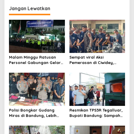
Jangan Lewatkan
Malam Minggu Ratusan
Sempat viral Aksi
Personel Gabungan Gelar
Pemerasan di Ciwidey,
Apel, Lanjut Patroli Skala
Polisi Tangkap Dua terduga
Besar Kabupaten Bandung
Pelaku
Polisi Bongkar Gudang
Resmikan TPS3R Tegalluar,
Miras di Bandung, Lebih
Bupati Bandung: Sampah
dari Enam Ribu Botol Disita
Bukan Hanya Urusan
Pemerintah