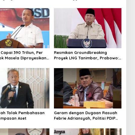
abowo Tunjuk Wamentan
Tipidkor Usai Tes Keaslian
no
 Capai 390 Triliun, Per
Resmikan Groundbreaking
ok Masela Diproyesikan
Proyek LNG Tanimbar, Prabowo:
 9,5 Juta Ton LNG
Sudah Kita Nantikan 28 Tahun
tah Tolak Pembahasan
Geram dengan Dugaan Rasuah
ampasan Aset
Febrie Adriansyah, Politisi PDIP
Minta Eks Jampidsus Dihukum
Mati