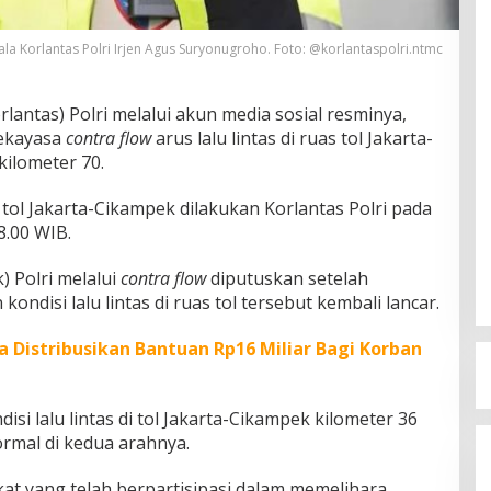
la Korlantas Polri Irjen Agus Suryonugroho. Foto: @korlantaspolri.ntmc
rlantas) Polri melalui akun media sosial resminya,
ekayasa
contra flow
arus lalu lintas di ruas tol Jakarta-
kilometer 70.
 tol Jakarta-Cikampek dilakukan Korlantas Polri pada
8.00 WIB.
) Polri melalui
contra flow
diputuskan setelah
ndisi lalu lintas di ruas tol tersebut kembali lancar.
 Distribusikan Bantuan Rp16 Miliar Bagi Korban
si lalu lintas di tol Jakarta-Cikampek kilometer 36
rmal di kedua arahnya.
at yang telah berpartisipasi dalam memelihara