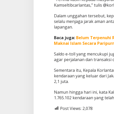
a
Kamseltibcarlantas,” tulis @kor
-
C
Dalam unggahan tersebut, kep
i
selalu menjaga jarak aman ant
k
lapangan.
a
m
p
Baca juga:
Belum Terpenuhi 
e
Maknai Islam Secara Paripur
k
Saldo e-toll yang mencukupi ju
agar perjalanan dan transaksi 
Sementara itu, Kepala Korlant
kendaraan yang keluar dari Ja
2,1 juta.
Namun hingga hari ini, kata Kak
1.765.102 kendaraan yang tela
Post Views:
2,078