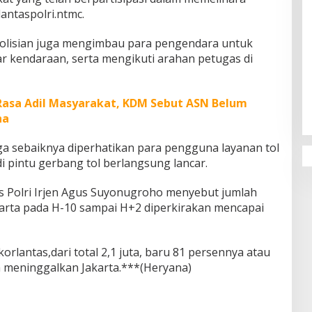
lantaspolri.ntmc.
olisian juga mengimbau para pengendara untuk
ar kendaraan, serta mengikuti arahan petugas di
Penguatan Pendidikan Agama dan
Karakter Sekolah Nur Al Rahman
Rasa Adil Masyarakat, KDM Sebut ASN Belum
Bikin Sekolah di Malaysia Tertarik
na
Mempelajarinya
ga sebaiknya diperhatikan para pengguna layanan tol
di pintu gerbang tol berlangsung lancar.
as Polri Irjen Agus Suyonugroho menyebut jumlah
karta pada H-10 sampai H+2 diperkirakan mencapai
orlantas,dari total 2,1 juta, baru 81 persennya atau
h meninggalkan Jakarta.***(Heryana)