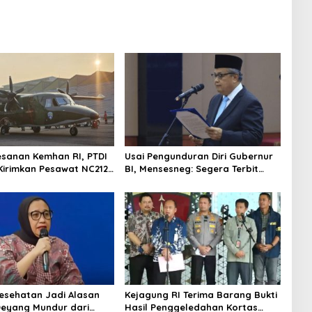
esanan Kemhan RI, PTDI
Usai Pengunduran Diri Gubernur
Kirimkan Pesawat NC212i
BI, Mensesneg: Segera Terbit
alan TNI AU
Keppres Pemberhentian dengan
Hormat
Kesehatan Jadi Alasan
Kejagung RI Terima Barang Bukti
Deyang Mundur dari
Hasil Penggeledahan Kortas