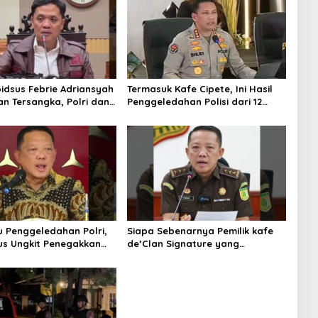
idsus Febrie Adriansyah
Termasuk Kafe Cipete, Ini Hasil
an Tersangka, Polri dan
Penggeledahan Polisi dari 12
 Rajut Kongsi
Lokasi
u Penggeledahan Polri,
Siapa Sebenarnya Pemilik kafe
s Ungkit Penegakkan
de’Clan Signature yang
jagung RI
Digeledah Polisi? Nama
Jampidsus Mendadak Jadi
Sorotan