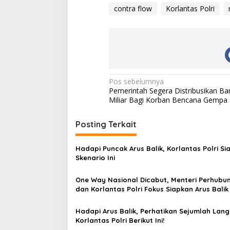
contra flow
Korlantas Polri
N
Pos sebelumnya
Pemerintah Segera Distribusikan B
a
Miliar Bagi Korban Bencana Gemp
v
i
Posting Terkait
g
Hadapi Puncak Arus Balik, Korlantas Polri Si
a
Skenario Ini
s
One Way Nasional Dicabut, Menteri Perhubu
i
dan Korlantas Polri Fokus Siapkan Arus Balik
p
o
Hadapi Arus Balik, Perhatikan Sejumlah Lan
Korlantas Polri Berikut Ini!
s