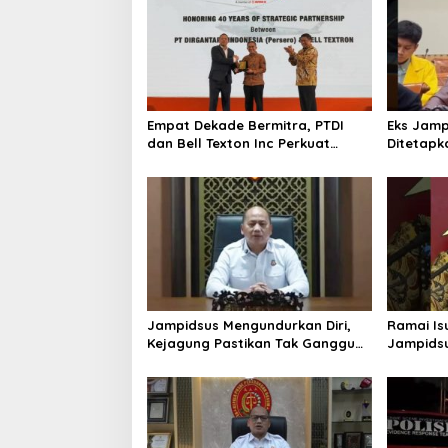
Empat Dekade Bermitra, PTDI
Eks Jamp
dan Bell Texton Inc Perkuat
Ditetapk
Kolaborasi Kembangkan Industri
Kejagung
Helikopter
Jampidsus Mengundurkan Diri,
Ramai Is
Kejagung Pastikan Tak Ganggu
Jampidsu
Penegakkan Hukum di Gedung
Hukum Ke
Bundar