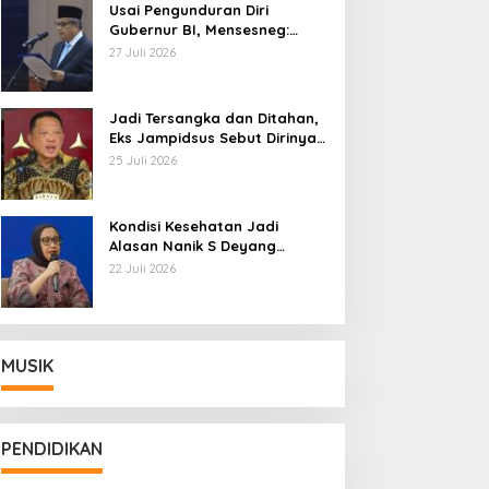
Usai Pengunduran Diri
Gubernur BI, Mensesneg:
Segera Terbit Keppres
27 Juli 2026
Pemberhentian dengan
Hormat
Jadi Tersangka dan Ditahan,
Eks Jampidsus Sebut Dirinya
Korban Kriminalisasi
25 Juli 2026
Kondisi Kesehatan Jadi
Alasan Nanik S Deyang
Mundur dari BGN, Prabowo
22 Juli 2026
Tunjuk Wamentan Sudaryono
MUSIK
PENDIDIKAN