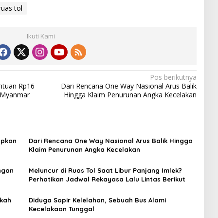
ruas tol
Ikuti Kami
Pos berikutnya
antuan Rp16
Dari Rencana One Way Nasional Arus Balik
a Myanmar
Hingga Klaim Penurunan Angka Kecelakan
apkan
Dari Rencana One Way Nasional Arus Balik Hingga
Klaim Penurunan Angka Kecelakan
ngan
Meluncur di Ruas Tol Saat Libur Panjang Imlek?
Perhatikan Jadwal Rekayasa Lalu Lintas Berikut
gkah
Diduga Sopir Kelelahan, Sebuah Bus Alami
Kecelakaan Tunggal