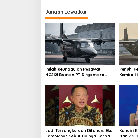
Jangan Lewatkan
Inilah Keunggulan Pesawat
Penuhi P
NC212i Buatan PT Dirgantara
Kembali 
Indonesia, Siap Dukung Berbagai
ke Pangk
Operasi TNI
Jadi Tersangka dan Ditahan, Eks
Kondisi 
Jampidsus Sebut Dirinya Korban
Nanik S 