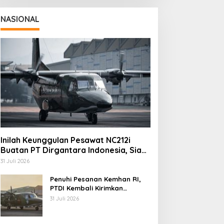
NASIONAL
Inilah Keunggulan Pesawat NC212i
Buatan PT Dirgantara Indonesia, Siap
Dukung Berbagai Operasi TNI
31 Juli 2026
Penuhi Pesanan Kemhan RI,
PTDI Kembali Kirimkan
Pesawat NC212i ke Pangkalan
31 Juli 2026
TNI AU