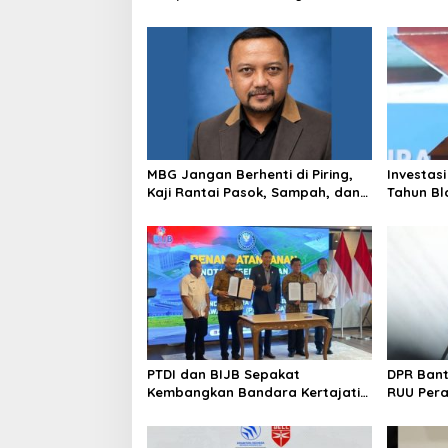
Kriminalisasi
BGN, Pr
Sudaryo
MBG Jangan Berhenti di Piring,
Investasi
Kaji Rantai Pasok, Sampah, dan
Tahun Bl
Nasib Ekonomi Lokal
Produksi
PTDI dan BIJB Sepakat
DPR Ban
Kembangkan Bandara Kertajati
RUU Per
Jadi Pusat Industri
Kedirgantaraan Nasional