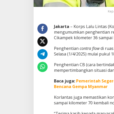
s
a
Kepa
C
o
n
Jakarta
– Korps Lalu Lintas (Ko
t
r
mengumumkan penghentian r
a
Cikampek kilometer 36 sampai 
F
l
Penghentian
contra flow
di ruas
o
Selasa (1/4/2025) mulai pukul 1
w
R
u
Penghentian CB (cara bertindak
a
mempertimbangkan situasi dan ko
s
T
Baca juga:
Pemerintah Segera
o
Bencana Gempa Myanmar
l
J
a
Korlantas juga memastikan kondi
k
sampai kilometer 70 kembali no
a
r
“Terima kasih kepada masyarak
t