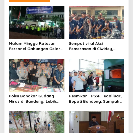
Malam Minggu Ratusan
Sempat viral Aksi
Personel Gabungan Gelar
Pemerasan di Ciwidey,
Apel, Lanjut Patroli Skala
Polisi Tangkap Dua terduga
Besar Kabupaten Bandung
Pelaku
Polisi Bongkar Gudang
Resmikan TPS3R Tegalluar,
Miras di Bandung, Lebih
Bupati Bandung: Sampah
dari Enam Ribu Botol Disita
Bukan Hanya Urusan
Pemerintah