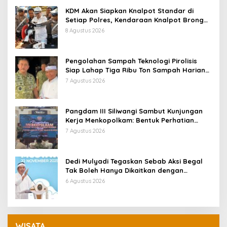
KDM Akan Siapkan Knalpot Standar di
Setiap Polres, Kendaraan Knalpot Brong
Tertangkap Langsung Ganti
8 Agustus 2026
Pengolahan Sampah Teknologi Pirolisis
Siap Lahap Tiga Ribu Ton Sampah Harian
Jawa Barat
7 Agustus 2026
Pangdam III Siliwangi Sambut Kunjungan
Kerja Menkopolkam: Bentuk Perhatian
Pemerintah
7 Agustus 2026
Dedi Mulyadi Tegaskan Sebab Aksi Begal
Tak Boleh Hanya Dikaitkan dengan
Ekonomi
6 Agustus 2026
WISATA