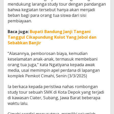
n
mendukung laranga study tour dengan pandangan
S
bahwa kegiatan tersebut hanya akan menjadi
t
beban bagi para orang tua siswa dari sisi
u
pembiayaan.
d
y
T
Baca juga:
Bupati Bandung Janji Tangani
o
Tanggul Cikapundung Kolot Yang Jebol dan
u
Sebabkan Banjir
r
“Alasannya, pemborosan biaya, kemudian
keselamatan anak-anak, termasuk membebani
orang tua juga,” kata Ngatiyana kepada awak
media, usai memimpin apel perdana di lapangan
komplek Pemkot Cimahi, Senin (3/3/2025)
Ia berkaca kepada peristiwa nahas rombongan
study tour sebuah SMK di Kota Depok yang terjadi
di kawasan Ciater, Subang, Jawa Barat beberapa
waktu lalu.