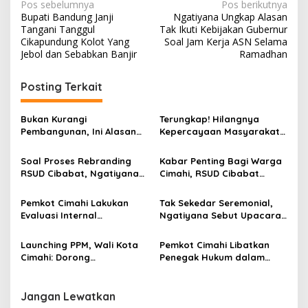
N
Pos sebelumnya
Pos berikutnya
Bupati Bandung Janji
Ngatiyana Ungkap Alasan
a
Tangani Tanggul
Tak Ikuti Kebijakan Gubernur
v
Cikapundung Kolot Yang
Soal Jam Kerja ASN Selama
Jebol dan Sebabkan Banjir
Ramadhan
i
g
Posting Terkait
a
s
Bukan Kurangi
Terungkap! Hilangnya
Pembangunan, Ini Alasan
Kepercayaan Masyarakat
i
Pemkot Cimahi Lakukan
Latarbelakangi Rencana
p
Pengurangan Belanja
Rebranding RSUD Cibabat
Soal Proses Rebranding
Kabar Penting Bagi Warga
Daerah
RSUD Cibabat, Ngatiyana
Cimahi, RSUD Cibabat
o
Sebut Masih Panjang dan
Berganti Nama Jadi Wijaya
s
Perlu Persetujuan DPRD
Mulya
Pemkot Cimahi Lakukan
Tak Sekedar Seremonial,
Evaluasi Internal
Ngatiyana Sebut Upacara
Pelaksanaan Reformasi
HUT Kota Cimahi Bentuk
Birokrasi, Diskominfo Raih
Penghormatan pada
Launching PPM, Wali Kota
Pemkot Cimahi Libatkan
Nilai Tertinggi
Pejuang Otda
Cimahi: Dorong
Penegak Hukum dalam
Pembangunan Kewilayahan
Program Pemberdayaan
Lewat Pemberdayaan
Masyarakat 2026
Masyarakat
Jangan Lewatkan