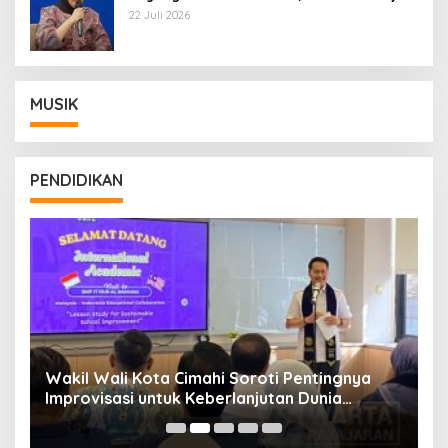
Wamentan Sudaryono
22 Juli 2026
MUSIK
PENDIDIKAN
Wakil Wali Kota Cimahi Soroti Pentingnya
Y
Improvisasi untuk Keberlanjutan Dunia
S
Pendidikan
A