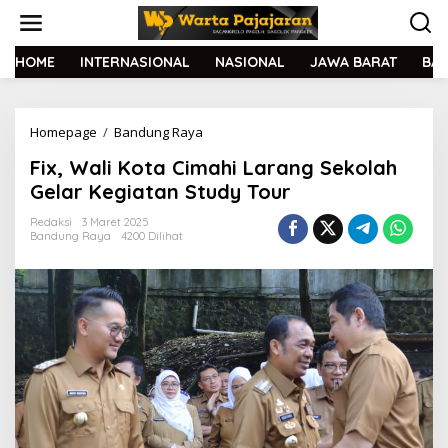
L
e
w
a
HOME
INTERNASIONAL
NASIONAL
JAWA BARAT
BA
t
i
k
Homepage
/
Bandung Raya
F
e
i
k
Fix, Wali Kota Cimahi Larang Sekolah
x
o
,
n
Gelar Kegiatan Study Tour
W
t
a
e
Redaksi
3 Maret 2025
Bandung Raya
4200 Dilihat
l
n
i
K
o
t
a
C
i
m
a
h
i