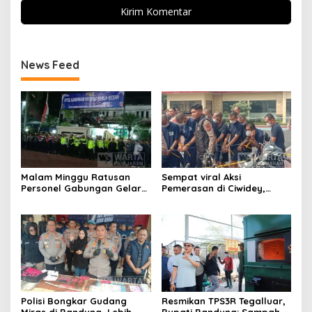
News Feed
Malam Minggu Ratusan
Sempat viral Aksi
Personel Gabungan Gelar
Pemerasan di Ciwidey,
Apel, Lanjut Patroli Skala
Polisi Tangkap Dua terduga
Besar Kabupaten Bandung
Pelaku
Polisi Bongkar Gudang
Resmikan TPS3R Tegalluar,