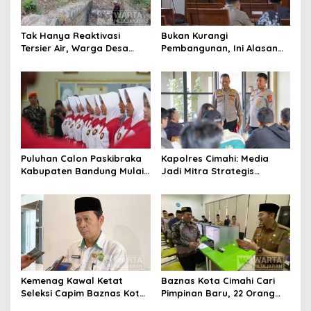
Tak Hanya Reaktivasi
Bukan Kurangi
Tersier Air, Warga Desa
Pembangunan, Ini Alasan
Ciburuy Inginkan Jalan
Pemkot Cimahi Lakukan
Alternatif di Padalarang
Pengurangan Belanja
Daerah
Puluhan Calon Paskibraka
Kapolres Cimahi: Media
Kabupaten Bandung Mulai
Jadi Mitra Strategis
Ikuti Pemusatan Latihan
Bangun Kepercayaan
Publik
Kemenag Kawal Ketat
Baznas Kota Cimahi Cari
Seleksi Capim Baznas Kota
Pimpinan Baru, 22 Orang
Cimahi: Kita Ingin
Ikuti Seleksi