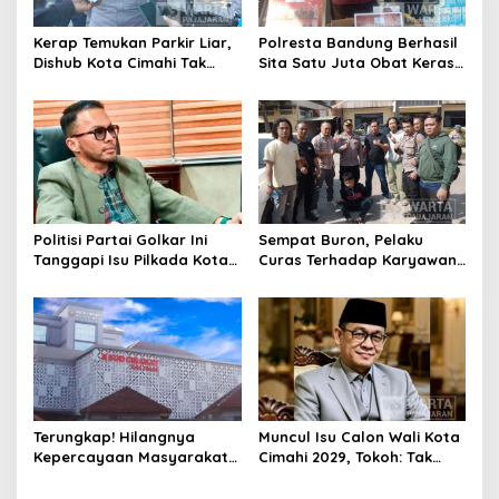
Kerap Temukan Parkir Liar,
Polresta Bandung Berhasil
Dishub Kota Cimahi Tak
Sita Satu Juta Obat Keras
Henti Lakukan Edukasi dan
Serta Ungkap Ratusan
Pembinaan
Kasus Narkoba
Politisi Partai Golkar Ini
Sempat Buron, Pelaku
Tanggapi Isu Pilkada Kota
Curas Terhadap Karyawan
Cimahi 2029: Terlalu Dini
Pabrik di Majalaya Berhasil
Ditangkap Polisi
Terungkap! Hilangnya
Muncul Isu Calon Wali Kota
Kepercayaan Masyarakat
Cimahi 2029, Tokoh: Tak
Latarbelakangi Rencana
Cukup Hanya Bermodal
Rebranding RSUD Cibabat
Legitimasi Parpol