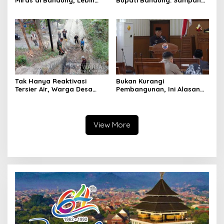
Miras di Bandung, Lebih
Bupati Bandung: Sampah
dari Enam Ribu Botol Disita
Bukan Hanya Urusan
Pemerintah
Tak Hanya Reaktivasi
Bukan Kurangi
Tersier Air, Warga Desa
Pembangunan, Ini Alasan
Ciburuy Inginkan Jalan
Pemkot Cimahi Lakukan
Alternatif di Padalarang
Pengurangan Belanja
Daerah
View More