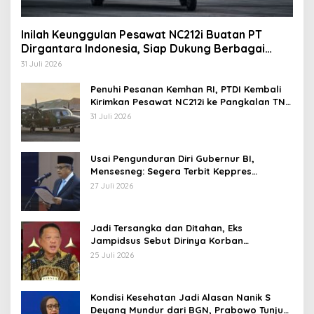
Inilah Keunggulan Pesawat NC212i Buatan PT
Dirgantara Indonesia, Siap Dukung Berbagai
Operasi TNI
31 Juli 2026
Penuhi Pesanan Kemhan RI, PTDI Kembali
Kirimkan Pesawat NC212i ke Pangkalan TNI
AU
31 Juli 2026
Usai Pengunduran Diri Gubernur BI,
Mensesneg: Segera Terbit Keppres
Pemberhentian dengan Hormat
27 Juli 2026
Jadi Tersangka dan Ditahan, Eks
Jampidsus Sebut Dirinya Korban
Kriminalisasi
25 Juli 2026
Kondisi Kesehatan Jadi Alasan Nanik S
Deyang Mundur dari BGN, Prabowo Tunjuk