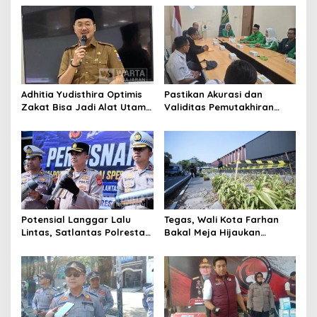
Komisioner Baznas
Berintegritas
Adhitia Yudisthira Optimis
Pastikan Akurasi dan
Zakat Bisa Jadi Alat Utama
Validitas Pemutakhiran
Selesaikan Masalah Sosial
Data Parpol, Bawaslu Kota
Kota Cimahi
Cimahi Lakukan
Pengawasan
Potensial Langgar Lalu
Tegas, Wali Kota Farhan
Lintas, Satlantas Polresta
Bakal Meja Hijaukan
Bandung Tindak Ribuan
Penebang Pohon di Jalan
Motor Berknalpot Brong
Riau