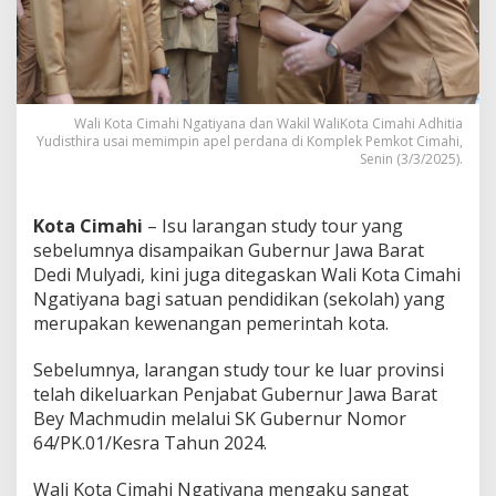
L
a
r
a
n
g
Wali Kota Cimahi Ngatiyana dan Wakil WaliKota Cimahi Adhitia
S
Yudisthira usai memimpin apel perdana di Komplek Pemkot Cimahi,
e
Senin (3/3/2025).
k
o
l
Kota Cimahi
– Isu larangan study tour yang
a
h
sebelumnya disampaikan Gubernur Jawa Barat
G
Dedi Mulyadi, kini juga ditegaskan Wali Kota Cimahi
e
Ngatiyana bagi satuan pendidikan (sekolah) yang
l
merupakan kewenangan pemerintah kota.
a
r
K
Sebelumnya, larangan study tour ke luar provinsi
e
telah dikeluarkan Penjabat Gubernur Jawa Barat
g
Bey Machmudin melalui SK Gubernur Nomor
i
64/PK.01/Kesra Tahun 2024.
a
t
a
Wali Kota Cimahi Ngatiyana mengaku sangat