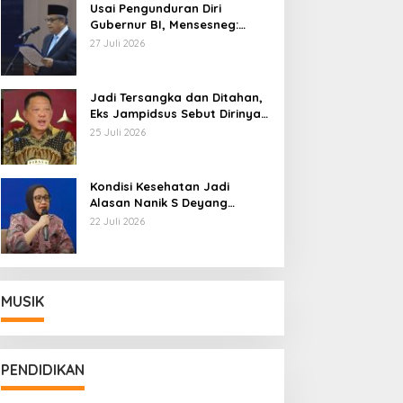
Usai Pengunduran Diri
Gubernur BI, Mensesneg:
Segera Terbit Keppres
27 Juli 2026
Pemberhentian dengan
Hormat
Jadi Tersangka dan Ditahan,
Eks Jampidsus Sebut Dirinya
Korban Kriminalisasi
25 Juli 2026
Kondisi Kesehatan Jadi
Alasan Nanik S Deyang
Mundur dari BGN, Prabowo
22 Juli 2026
Tunjuk Wamentan Sudaryono
MUSIK
PENDIDIKAN