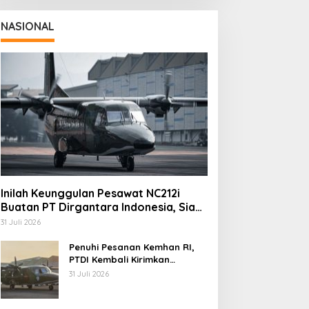
NASIONAL
Inilah Keunggulan Pesawat NC212i
Buatan PT Dirgantara Indonesia, Siap
Dukung Berbagai Operasi TNI
31 Juli 2026
Penuhi Pesanan Kemhan RI,
PTDI Kembali Kirimkan
Pesawat NC212i ke Pangkalan
31 Juli 2026
TNI AU