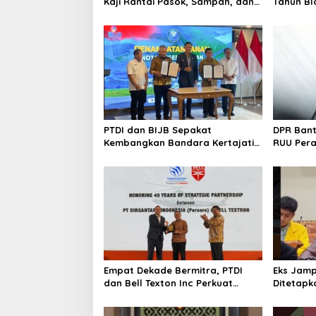
Kaji Rantai Pasok, Sampah, dan
Tahun Bl
Nasib Ekonomi Lokal
Produksi
PTDI dan BIJB Sepakat
DPR Ban
Kembangkan Bandara Kertajati
RUU Per
Jadi Pusat Industri
Kedirgantaraan Nasional
Empat Dekade Bermitra, PTDI
Eks Jamp
dan Bell Texton Inc Perkuat
Ditetapk
Kolaborasi Kembangkan Industri
Kejagung
Helikopter