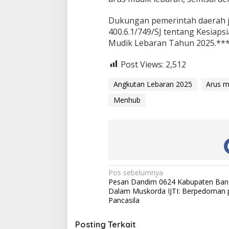
Dukungan pemerintah daerah ju
400.6.1/749/SJ tentang Kesia
Mudik Lebaran Tahun 2025.***
Post Views:
2,512
Angkutan Lebaran 2025
Arus m
Menhub
N
Pos sebelumnya
Pesan Dandim 0624 Kabupaten Ba
a
Dalam Muskorda IJTI: Berpedoman 
v
Pancasila
i
Posting Terkait