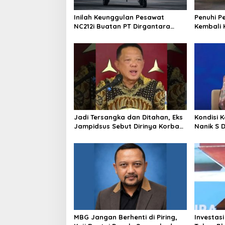
Inilah Keunggulan Pesawat
Penuhi P
NC212i Buatan PT Dirgantara
Kembali 
Indonesia, Siap Dukung Berbagai
ke Pangk
Operasi TNI
Jadi Tersangka dan Ditahan, Eks
Kondisi 
Jampidsus Sebut Dirinya Korban
Nanik S 
Kriminalisasi
BGN, Pr
Sudaryo
MBG Jangan Berhenti di Piring,
Investasi