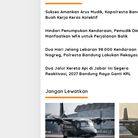
g
a
Sukses Amankan Arus Mudik, Kapolresta Ban
s
Buah Kerja Keras Kolektif
i
Hindari Penumpukan Kendaraan, Pemudik Di
p
Manfaatkan WFA untuk Perjalanan Balik
o
Dua Hari Jelang Lebaran 98.000 Kendaraan L
s
Nagreg, Polresta Bandung Lakukan Rekaya
Dua Jalur Kereta Api di Jabar Ini Segera
Reaktivasi, 2027 Bandung Raya Ganti KRL
Jangan Lewatkan