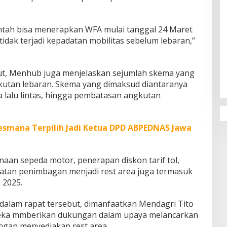
tah bisa menerapkan WFA mulai tanggal 24 Maret
idak terjadi kepadatan mobilitas sebelum lebaran,”
Penguatan Pendidikan Agama dan
Karakter Sekolah Nur Al Rahman
but, Menhub juga menjelaskan sejumlah skema yang
Bikin Sekolah di Malaysia Tertarik
kutan lebaran. Skema yang dimaksud diantaranya
Mempelajarinya
a lalu lintas, hingga pembatasan angkutan
esmana Terpilih Jadi Ketua DPD ABPEDNAS Jawa
aan sepeda motor, penerapan diskon tarif tol,
atan penimbagan menjadi rest area juga termasuk
 2025.
dalam rapat tersebut, dimanfaatkan Mendagri Tito
eka mmberikan dukungan dalam upaya melancarkan
engan menyediakan rest area.