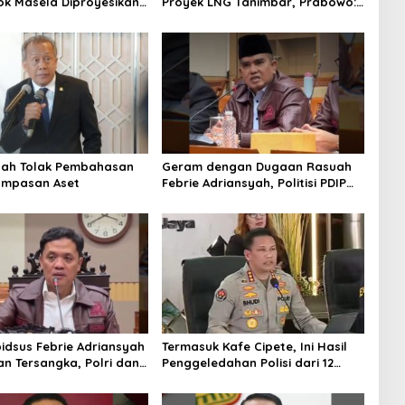
ok Masela Diproyesikan
Proyek LNG Tanimbar, Prabowo:
 9,5 Juta Ton LNG
Sudah Kita Nantikan 28 Tahun
tah Tolak Pembahasan
Geram dengan Dugaan Rasuah
ampasan Aset
Febrie Adriansyah, Politisi PDIP
Minta Eks Jampidsus Dihukum
Mati
idsus Febrie Adriansyah
Termasuk Kafe Cipete, Ini Hasil
an Tersangka, Polri dan
Penggeledahan Polisi dari 12
 Rajut Kongsi
Lokasi