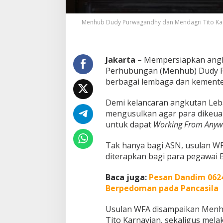
u
l
Menhub Dudy Purwagandhy dan Mendagri Tito Kar
A
S
N
d
Jakarta
– Mempersiapkan angku
a
Perhubungan (Menhub) Dudy P
n
P
berbagai lembaga dan kementer
e
g
Demi kelancaran angkutan Le
a
mengusulkan agar para dikeuar
w
untuk dapat
Working From Anyw
a
i
B
Tak hanya bagi ASN, usulan W
U
diterapkan bagi para pegawai
M
N
Baca juga:
Pesan Dandim 062
W
o
Berpedoman pada Pancasila
r
k
Usulan WFA disampaikan Menh
i
Tito Karnavian, sekaligus mel
n