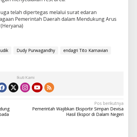
ga telah dipertegas melalui surat edaran
psiagaan Pemerintah Daerah dalam Mendukung Arus
(Heryana)
udik
Dudy Purwagandhy
endagri Tito Karnavian
Ikuti Kami
Pos berikutnya
ndung
Pemerintah Wajibkan Eksportir Simpan Devisa
pada
Hasil Ekspor di Dalam Negeri