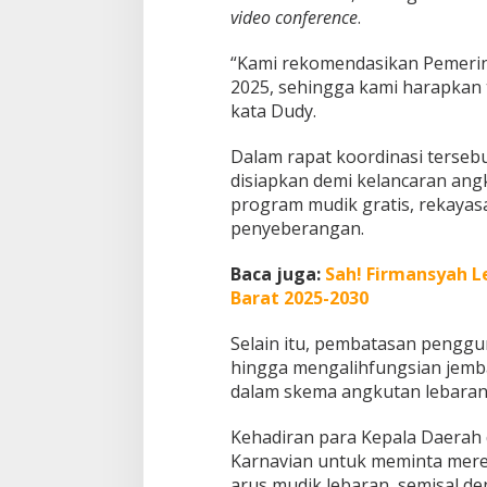
video conference
.
g
F
r
“Kami rekomendasikan Pemerin
o
2025, sehingga kami harapkan t
m
kata Dudy.
A
n
Dalam rapat koordinasi terse
y
w
disiapkan demi kelancaran ang
h
program mudik gratis, rekayas
e
penyeberangan.
r
e
Baca juga:
Sah! Firmansyah L
Barat 2025-2030
Selain itu, pembatasan penggun
hingga mengalihfungsian jemb
dalam skema angkutan lebaran
Kehadiran para Kepala Daerah 
Karnavian untuk meminta mer
arus mudik lebaran, semisal d