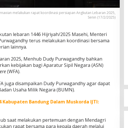
navian melakukan rapat koordinasi persiapan Angkutan Lebaran 2025,
Senin (17/2/2025)
tan lebaran 1446 Hijriyah/2025 Masehi, Menteri
urwagandhy terus melakukan koordinasi bersama
ian lainnya.
baran 2025, Menhub Dudy Purwagandhy bahkan
kan kebijakan bagi Aparatur Sipil Negara (ASN)
ere
(WFA).
FA juga disampaikan Dudy Purwagandhy agar dapat
 Badan Usaha Milik Negara (BUMN).
4 Kabupaten Bandung Dalam Muskorda IJTI:
ub saat melakukan pertemuan dengan Mendagri
akukan rapat bersama para kepala daerah melalui