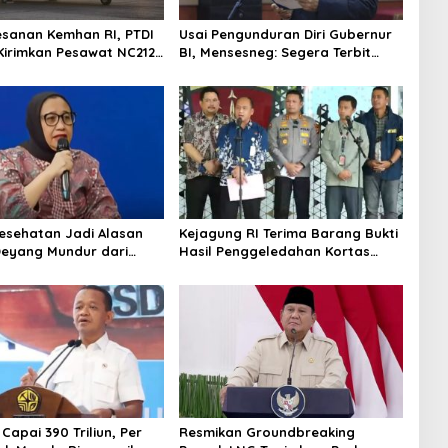
esanan Kemhan RI, PTDI
Usai Pengunduran Diri Gubernur
Kirimkan Pesawat NC212i
BI, Mensesneg: Segera Terbit
alan TNI AU
Keppres Pemberhentian dengan
Hormat
Kesehatan Jadi Alasan
Kejagung RI Terima Barang Bukti
Deyang Mundur dari
Hasil Penggeledahan Kortas
abowo Tunjuk Wamentan
Tipidkor Usai Tes Keaslian
no
 Capai 390 Triliun, Per
Resmikan Groundbreaking