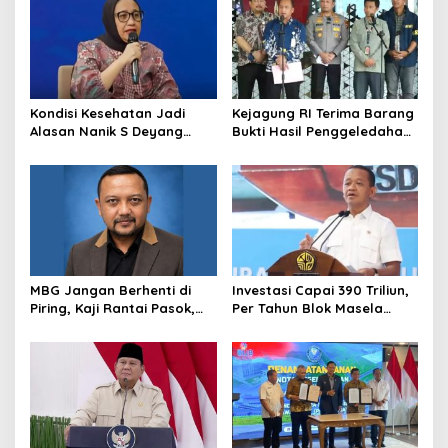
Hormat
Kondisi Kesehatan Jadi
Kejagung RI Terima Barang
Alasan Nanik S Deyang
Bukti Hasil Penggeledahan
Mundur dari BGN, Prabowo
Kortas Tipidkor Usai Tes
Tunjuk Wamentan
Keaslian
Sudaryono
MBG Jangan Berhenti di
Investasi Capai 390 Triliun,
Piring, Kaji Rantai Pasok,
Per Tahun Blok Masela
Sampah, dan Nasib
Diproyesikan Produksi 9,5
Ekonomi Lokal
Juta Ton LNG