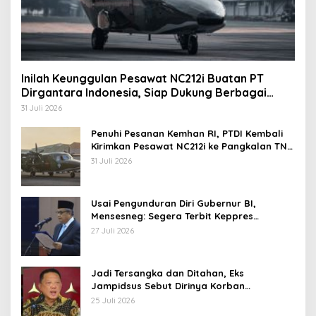
Inilah Keunggulan Pesawat NC212i Buatan PT
Dirgantara Indonesia, Siap Dukung Berbagai
Operasi TNI
31 Juli 2026
Penuhi Pesanan Kemhan RI, PTDI Kembali
Kirimkan Pesawat NC212i ke Pangkalan TNI
AU
31 Juli 2026
Usai Pengunduran Diri Gubernur BI,
Mensesneg: Segera Terbit Keppres
Pemberhentian dengan Hormat
27 Juli 2026
Jadi Tersangka dan Ditahan, Eks
Jampidsus Sebut Dirinya Korban
Kriminalisasi
25 Juli 2026