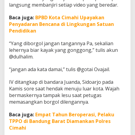
h
langsung membanjiri setiap video yang beredar.
i
r
Baca juga:
BPBD Kota Cimahi Upayakan
n
Penyadaran Bencana di Lingkungan Satuan
y
a
Pendidikan
D
i
“Yang diborgol jangan tangannya Pa, sekalian
c
lehernya biar kayak yang gonggong,” tulis akun
i
@dulhalim.
d
u
k
“jangan ada kata damai,” tulis @gotai Ovajail.
P
o
IV ditangkap di bandara Juanda, Sidoarjo pada
l
Kamis sore saat hendak menuju luar kota. Wajah
i
bermaskernya tampak lesu saat petugas
s
i
memasangkan borgol dilengannya.
Baca juga:
Empat Tahun Beroperasi, Pelaku
TPPO di Bandung Barat Diamankan Polres
Cimahi