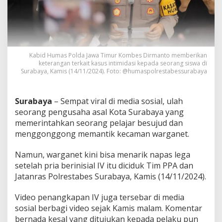
i
s
w
a
S
u
Kabid Humas Polda Jawa Timur Kombes Dirmanto memberikan
j
keterangan terkait kasus intimidasi kepada seorang siswa di
u
Surabaya, Kamis (14/11/2024). Foto: @humaspolrestabessurabaya
d
d
a
Surabaya
– Sempat viral di media sosial, ulah
n
M
seorang pengusaha asal Kota Surabaya yang
e
memerintahkan seorang pelajar besujud dan
n
menggonggong memantik kecaman warganet.
g
g
Namun, warganet kini bisa menarik napas lega
o
n
setelah pria berinisial IV itu diciduk Tim PPA dan
g
Jatanras Polrestabes Surabaya, Kamis (14/11/2024).
o
n
Video penangkapan IV juga tersebar di media
g
sosial berbagi video sejak Kamis malam. Komentar
A
k
bernada kesal yang ditujukan kepada pelaku pun