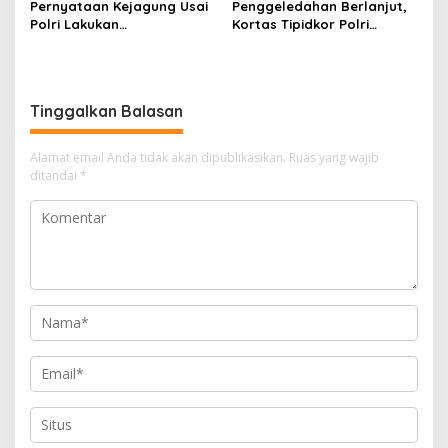
Pernyataan Kejagung Usai
Penggeledahan Berlanjut,
Polri Lakukan
Kortas Tipidkor Polri
Penggeledahan Terkait
Temukan Puluhan Kilogram
Kasus Dugaan Blackout
Emas Batangan di Rumah
Batubara Hingga TPPU
Mewah Bogor
Tinggalkan Balasan
Alamat email Anda tidak akan dipublikasikan.
Ruas yang wajib
ditandai
*