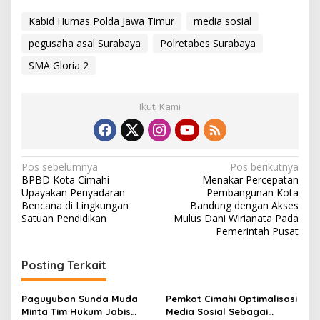
Kabid Humas Polda Jawa Timur
media sosial
pegusaha asal Surabaya
Polretabes Surabaya
SMA Gloria 2
Ikuti Kami
N
Pos sebelumnya
Pos berikutnya
BPBD Kota Cimahi
Menakar Percepatan
a
Upayakan Penyadaran
Pembangunan Kota
v
Bencana di Lingkungan
Bandung dengan Akses
Satuan Pendidikan
Mulus Dani Wirianata Pada
i
Pemerintah Pusat
g
Posting Terkait
a
s
Paguyuban Sunda Muda
Pemkot Cimahi Optimalisasi
i
Minta Tim Hukum Jabis
Media Sosial Sebagai