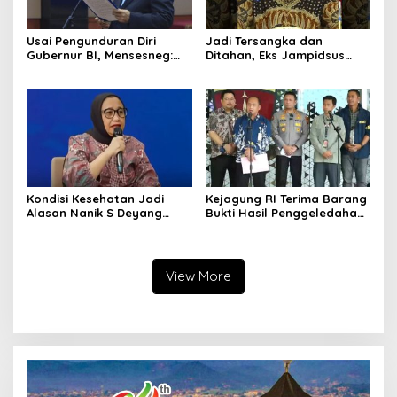
Usai Pengunduran Diri
Jadi Tersangka dan
Gubernur BI, Mensesneg:
Ditahan, Eks Jampidsus
Segera Terbit Keppres
Sebut Dirinya Korban
Pemberhentian dengan
Kriminalisasi
Hormat
Kondisi Kesehatan Jadi
Kejagung RI Terima Barang
Alasan Nanik S Deyang
Bukti Hasil Penggeledahan
Mundur dari BGN, Prabowo
Kortas Tipidkor Usai Tes
Tunjuk Wamentan
Keaslian
Sudaryono
View More