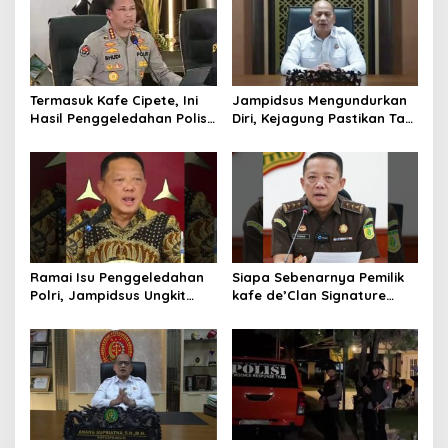
Termasuk Kafe Cipete, Ini
Jampidsus Mengundurkan
Hasil Penggeledahan Polisi
Diri, Kejagung Pastikan Tak
dari 12 Lokasi
Ganggu Penegakkan
Hukum di Gedung Bundar
Ramai Isu Penggeledahan
Siapa Sebenarnya Pemilik
Polri, Jampidsus Ungkit
kafe de’Clan Signature
Penegakkan Hukum
yang Digeledah Polisi?
Kejagung RI
Nama Jampidsus
Mendadak Jadi Sorotan