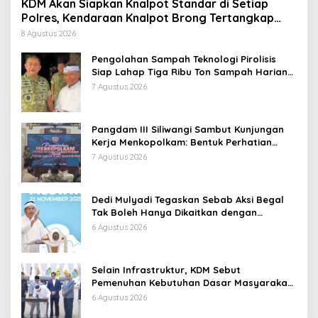
KDM Akan Siapkan Knalpot Standar di Setiap
Polres, Kendaraan Knalpot Brong Tertangkap
Langsung Ganti
8 Agustus 2026
Pengolahan Sampah Teknologi Pirolisis
Siap Lahap Tiga Ribu Ton Sampah Harian
Jawa Barat
7 Agustus 2026
Pangdam III Siliwangi Sambut Kunjungan
Kerja Menkopolkam: Bentuk Perhatian
Pemerintah
7 Agustus 2026
Dedi Mulyadi Tegaskan Sebab Aksi Begal
Tak Boleh Hanya Dikaitkan dengan
Ekonomi
6 Agustus 2026
Selain Infrastruktur, KDM Sebut
Pemenuhan Kebutuhan Dasar Masyarakat
Jadi Fokus APBD Jabar 2027
6 Agustus 2026