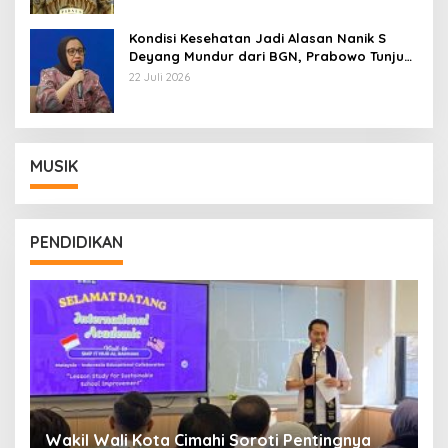
Kondisi Kesehatan Jadi Alasan Nanik S
Deyang Mundur dari BGN, Prabowo Tunjuk
Wamentan Sudaryono
22 Juli 2026
MUSIK
PENDIDIKAN
Wakil Wali Kota Cimahi Soroti Pentingnya
Y