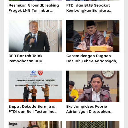
Resmikan Groundbreaking
PTDI dan BIJB Sepakat
Proyek LNG Tanimbar,
Kembangkan Bandara
Prabowo: Sudah Kita
Kertajati Jadi Pusat
Nantikan 28 Tahun
Industri Kedirgantaraan
Nasional
DPR Bantah Tolak
Geram dengan Dugaan
Pembahasan RUU
Rasuah Febrie Adriansyah,
Perampasan Aset
Politisi PDIP Minta Eks
Jampidsus Dihukum Mati
Empat Dekade Bermitra,
Eks Jampidsus Febrie
PTDI dan Bell Texton Inc
Adriansyah Ditetapkan
Perkuat Kolaborasi
Tersangka, Polri dan
Kembangkan Industri
Kejagung Rajut Kongsi
Helikopter