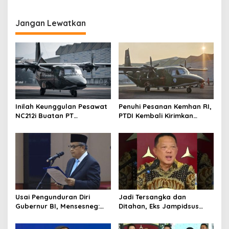
p
Kawal Proses Hukum
Platform Komunikasi
Ancaman Pembunuhan KDM
dengan Warganya
o
Jangan Lewatkan
s
Inilah Keunggulan Pesawat
Penuhi Pesanan Kemhan RI,
NC212i Buatan PT
PTDI Kembali Kirimkan
Dirgantara Indonesia, Siap
Pesawat NC212i ke
Dukung Berbagai Operasi
Pangkalan TNI AU
TNI
Usai Pengunduran Diri
Jadi Tersangka dan
Gubernur BI, Mensesneg:
Ditahan, Eks Jampidsus
Segera Terbit Keppres
Sebut Dirinya Korban
Pemberhentian dengan
Kriminalisasi