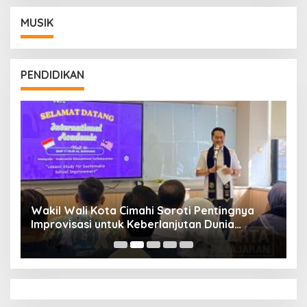
MUSIK
PENDIDIKAN
Wakil Wali Kota Cimahi Soroti Pentingnya
Y
Improvisasi untuk Keberlanjutan Dunia
S
Pendidikan
A