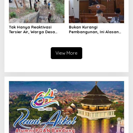
Tak Hanya Reaktivasi
Bukan Kurangi
Tersier Air, Warga Desa
Pembangunan, Ini Alasan
Ciburuy Inginkan Jalan
Pemkot Cimahi Lakukan
Alternatif di Padalarang
Pengurangan Belanja
Daerah
View More