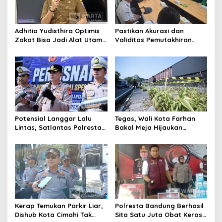
Adhitia Yudisthira Optimis
Pastikan Akurasi dan
Zakat Bisa Jadi Alat Utama
Validitas Pemutakhiran
Selesaikan Masalah Sosial
Data Parpol, Bawaslu Kota
Kota Cimahi
Cimahi Lakukan
Pengawasan
Potensial Langgar Lalu
Tegas, Wali Kota Farhan
Lintas, Satlantas Polresta
Bakal Meja Hijaukan
Bandung Tindak Ribuan
Penebang Pohon di Jalan
Motor Berknalpot Brong
Riau
Kerap Temukan Parkir Liar,
Polresta Bandung Berhasil
Dishub Kota Cimahi Tak
Sita Satu Juta Obat Keras