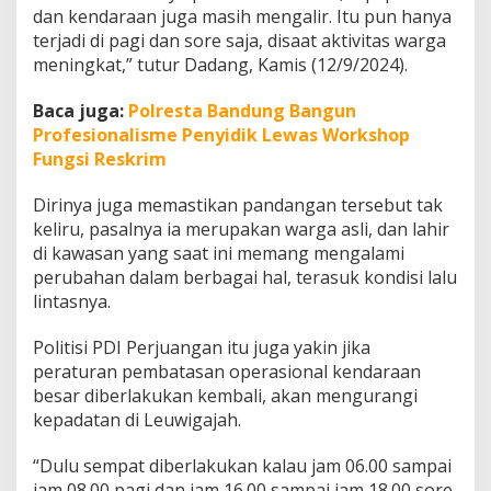
u
dan kendaraan juga masih mengalir. Itu pun hanya
L
terjadi di pagi dan sore saja, disaat aktivitas warga
i
meningkat,” tutur Dadang, Kamis (12/9/2024).
n
t
Baca juga:
Polresta Bandung Bangun
a
s
Profesionalisme Penyidik Lewas Workshop
d
Fungsi Reskrim
i
L
Dirinya juga memastikan pandangan tersebut tak
e
keliru, pasalnya ia merupakan warga asli, dan lahir
u
w
di kawasan yang saat ini memang mengalami
i
perubahan dalam berbagai hal, terasuk kondisi lalu
g
lintasnya.
a
j
Politisi PDI Perjuangan itu juga yakin jika
a
h
peraturan pembatasan operasional kendaraan
besar diberlakukan kembali, akan mengurangi
kepadatan di Leuwigajah.
“Dulu sempat diberlakukan kalau jam 06.00 sampai
jam 08.00 pagi dan jam 16.00 sampai jam 18.00 sore