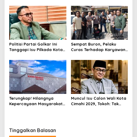
Henti Lakukan Edukasi dan
Serta Ungkap Ratusan
Pembinaan
Kasus Narkoba
Politisi Partai Golkar Ini
Sempat Buron, Pelaku
Tanggapi Isu Pilkada Kota
Curas Terhadap Karyawan
Cimahi 2029: Terlalu Dini
Pabrik di Majalaya Berhasil
Ditangkap Polisi
Terungkap! Hilangnya
Muncul Isu Calon Wali Kota
Kepercayaan Masyarakat
Cimahi 2029, Tokoh: Tak
Latarbelakangi Rencana
Cukup Hanya Bermodal
Rebranding RSUD Cibabat
Legitimasi Parpol
Tinggalkan Balasan