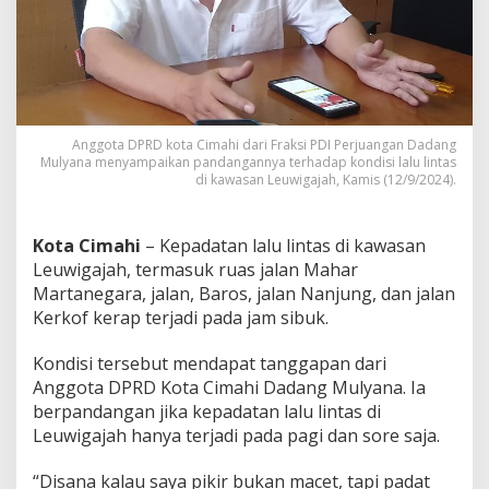
D
K
o
t
a
C
i
Anggota DPRD kota Cimahi dari Fraksi PDI Perjuangan Dadang
m
Mulyana menyampaikan pandangannya terhadap kondisi lalu lintas
a
di kawasan Leuwigajah, Kamis (12/9/2024).
h
i
S
Kota Cimahi
– Kepadatan lalu lintas di kawasan
o
a
Leuwigajah, termasuk ruas jalan Mahar
l
Martanegara, jalan, Baros, jalan Nanjung, dan jalan
K
Kerkof kerap terjadi pada jam sibuk.
o
n
Kondisi tersebut mendapat tanggapan dari
d
i
Anggota DPRD Kota Cimahi Dadang Mulyana. Ia
s
berpandangan jika kepadatan lalu lintas di
i
Leuwigajah hanya terjadi pada pagi dan sore saja.
L
a
“Disana kalau saya pikir bukan macet, tapi padat
l