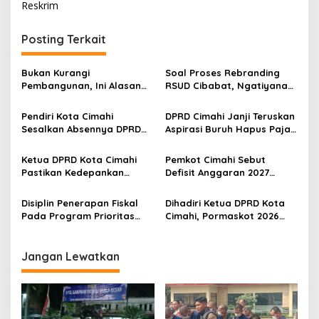
Reskrim
i
g
Posting Terkait
a
s
Bukan Kurangi
Soal Proses Rebranding
Pembangunan, Ini Alasan
RSUD Cibabat, Ngatiyana
i
Pemkot Cimahi Lakukan
Sebut Masih Panjang dan
p
Pengurangan Belanja
Perlu Persetujuan DPRD
Pendiri Kota Cimahi
DPRD Cimahi Janji Teruskan
Daerah
Sesalkan Absennya DPRD
Aspirasi Buruh Hapus Pajak
o
dalam Dialog Pembahasan
Penghasilan ke Presiden
s
Rebranding RSUD Cibabat
dan DPR
Ketua DPRD Kota Cimahi
Pemkot Cimahi Sebut
Pastikan Kedepankan
Defisit Anggaran 2027
Akuntabiltas dalam
Sebagai Pilihan Kebijakan
Pembahasan LPJ APBD 2025
Pembangunan
Disiplin Penerapan Fiskal
Dihadiri Ketua DPRD Kota
Pada Program Prioritas
Cimahi, Pormaskot 2026
Jadi Kunci Keberhasilan
Disambut Antusiasme
Tata Kelola Anggaran Kota
Ribuan Warga
Cimahi
Jangan Lewatkan