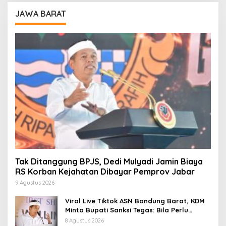
JAWA BARAT
Tak Ditanggung BPJS, Dedi Mulyadi Jamin Biaya
RS Korban Kejahatan Dibayar Pemprov Jabar
9 Agustus 2026
Viral Live Tiktok ASN Bandung Barat, KDM
Minta Bupati Sanksi Tegas: Bila Perlu
Pemberhentian
8 Agustus 2026