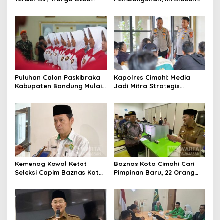
Ciburuy Inginkan Jalan
Pemkot Cimahi Lakukan
Alternatif di Padalarang
Pengurangan Belanja
Daerah
Puluhan Calon Paskibraka
Kapolres Cimahi: Media
Kabupaten Bandung Mulai
Jadi Mitra Strategis
Ikuti Pemusatan Latihan
Bangun Kepercayaan
Publik
Kemenag Kawal Ketat
Baznas Kota Cimahi Cari
Seleksi Capim Baznas Kota
Pimpinan Baru, 22 Orang
Cimahi: Kita Ingin
Ikuti Seleksi
Komisioner Baznas
Berintegritas