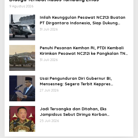
9 Agustus 2026
Inilah Keunggulan Pesawat NC212i Buatan
PT Dirgantara Indonesia, Siap Dukung
Berbagai Operasi TNI
31 Juli 2026
Penuhi Pesanan Kemhan RI, PTDI Kembali
Kirimkan Pesawat NC212i ke Pangkalan TNI
AU
31 Juli 2026
Usai Pengunduran Diri Gubernur BI,
Mensesneg: Segera Terbit Keppres
Pemberhentian dengan Hormat
27 Juli 2026
Jadi Tersangka dan Ditahan, Eks
Jampidsus Sebut Dirinya Korban
Kriminalisasi
25 Juli 2026