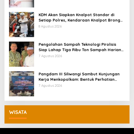
KDM Akan Siapkan Knalpot Standar di
Setiap Polres, Kendaraan Knalpot Brong
Tertangkap Langsung Ganti
8 Agustus 2026
Pengolahan Sampah Teknologi Pirolisis
Siap Lahap Tiga Ribu Ton Sampah Harian
Jawa Barat
7 Agustus 2026
Pangdam III Siliwangi Sambut Kunjungan
Kerja Menkopolkam: Bentuk Perhatian
Pemerintah
7 Agustus 2026
WISATA