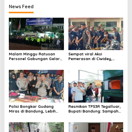
News Feed
Malam Minggu Ratusan
Sempat viral Aksi
Personel Gabungan Gelar
Pemerasan di Ciwidey,
Apel, Lanjut Patroli Skala
Polisi Tangkap Dua terduga
Besar Kabupaten Bandung
Pelaku
Polisi Bongkar Gudang
Resmikan TPS3R Tegalluar,
Miras di Bandung, Lebih
Bupati Bandung: Sampah
dari Enam Ribu Botol Disita
Bukan Hanya Urusan
Pemerintah