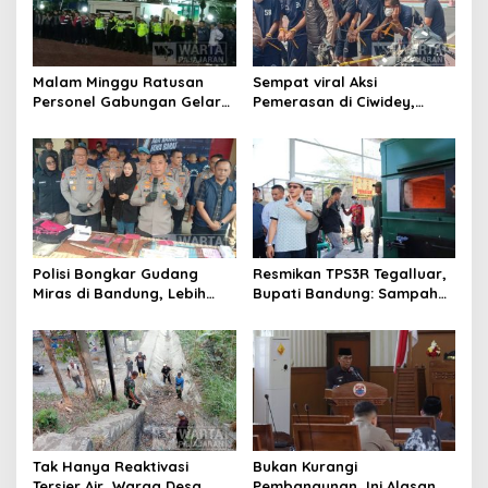
Malam Minggu Ratusan
Sempat viral Aksi
Personel Gabungan Gelar
Pemerasan di Ciwidey,
Apel, Lanjut Patroli Skala
Polisi Tangkap Dua terduga
Besar Kabupaten Bandung
Pelaku
Polisi Bongkar Gudang
Resmikan TPS3R Tegalluar,
Miras di Bandung, Lebih
Bupati Bandung: Sampah
dari Enam Ribu Botol Disita
Bukan Hanya Urusan
Pemerintah
Tak Hanya Reaktivasi
Bukan Kurangi
Tersier Air, Warga Desa
Pembangunan, Ini Alasan