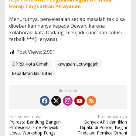
Harap Tingkatkan Pelayanan
Menurutnya, penyelesaian setiap masalah tak bisa
dibebankan hanya kepada Dewan, karena
kolaborasi kata Dadang, menjadi kunci dan solusi
terbaik.***(Heryana)
Post Views:
2,991
DPRD Kota Cimahi
kawasan Leuwigajah
kepadatan lalu lintas
Ikuti Kami
N
Pos sebelumnya
Pos berikutnya
Polresta Bandung Bangun
Banyak APK dan Iklan
a
Profesionalisme Penyidik
Dipaku di Pohon, Begini
v
Lewat Workshop Fungsi
Tindakan Pemkot Cimahi