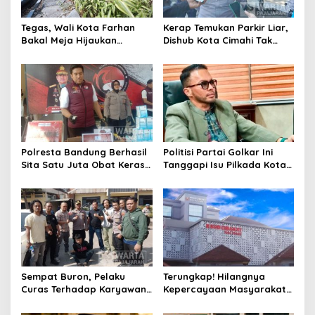
Tegas, Wali Kota Farhan
Kerap Temukan Parkir Liar,
Bakal Meja Hijaukan
Dishub Kota Cimahi Tak
Penebang Pohon di Jalan
Henti Lakukan Edukasi dan
Riau
Pembinaan
Polresta Bandung Berhasil
Politisi Partai Golkar Ini
Sita Satu Juta Obat Keras
Tanggapi Isu Pilkada Kota
Serta Ungkap Ratusan
Cimahi 2029: Terlalu Dini
Kasus Narkoba
Sempat Buron, Pelaku
Terungkap! Hilangnya
Curas Terhadap Karyawan
Kepercayaan Masyarakat
Pabrik di Majalaya Berhasil
Latarbelakangi Rencana
Ditangkap Polisi
Rebranding RSUD Cibabat