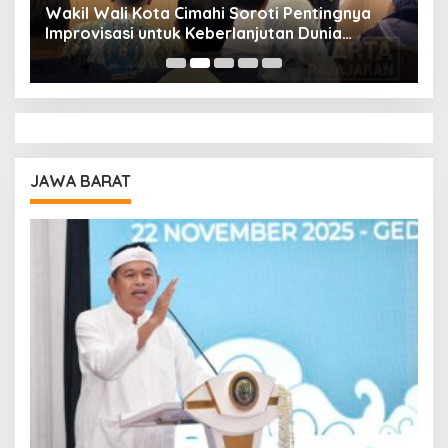
Wakil Wali Kota Cimahi Soroti Pentingnya
Y
Improvisasi untuk Keberlanjutan Dunia
S
Pendidikan
A
JAWA BARAT