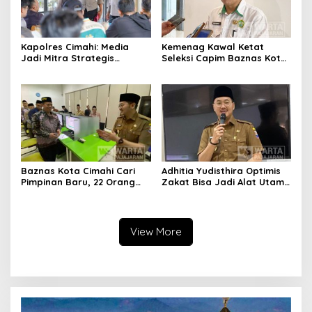
Kapolres Cimahi: Media
Kemenag Kawal Ketat
Jadi Mitra Strategis
Seleksi Capim Baznas Kota
Bangun Kepercayaan
Cimahi: Kita Ingin
Publik
Komisioner Baznas
Berintegritas
Baznas Kota Cimahi Cari
Adhitia Yudisthira Optimis
Pimpinan Baru, 22 Orang
Zakat Bisa Jadi Alat Utama
Ikuti Seleksi
Selesaikan Masalah Sosial
Kota Cimahi
View More