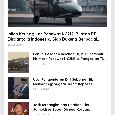
Inilah Keunggulan Pesawat NC212i Buatan PT
Dirgantara Indonesia, Siap Dukung Berbagai
Operasi TNI
31 Juli 2026
Penuhi Pesanan Kemhan RI, PTDI Kembali
Kirimkan Pesawat NC212i ke Pangkalan TNI
AU
31 Juli 2026
Usai Pengunduran Diri Gubernur BI,
Mensesneg: Segera Terbit Keppres
Pemberhentian dengan Hormat
27 Juli 2026
Jadi Tersangka dan Ditahan, Eks
Jampidsus Sebut Dirinya Korban
Kriminalisasi
25 Juli 2026