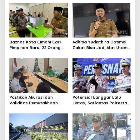
Publik
Komisioner Baznas
Berintegritas
Baznas Kota Cimahi Cari
Adhitia Yudisthira Optimis
Pimpinan Baru, 22 Orang
Zakat Bisa Jadi Alat Utama
Ikuti Seleksi
Selesaikan Masalah Sosial
Kota Cimahi
Pastikan Akurasi dan
Potensial Langgar Lalu
Validitas Pemutakhiran
Lintas, Satlantas Polresta
Data Parpol, Bawaslu Kota
Bandung Tindak Ribuan
Cimahi Lakukan
Motor Berknalpot Brong
Pengawasan