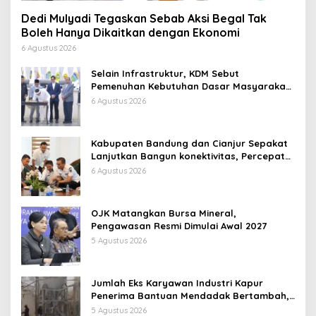
Dedi Mulyadi Tegaskan Sebab Aksi Begal Tak
Boleh Hanya Dikaitkan dengan Ekonomi
6 Agustus 2026
Selain Infrastruktur, KDM Sebut
Pemenuhan Kebutuhan Dasar Masyarakat
Jadi Fokus APBD Jabar 2027
6 Agustus 2026
Kabupaten Bandung dan Cianjur Sepakat
Lanjutkan Bangun konektivitas, Percepat
Pertumbuhan Ekonomi Daerah
6 Agustus 2026
OJK Matangkan Bursa Mineral,
Pengawasan Resmi Dimulai Awal 2027
5 Agustus 2026
Jumlah Eks Karyawan Industri Kapur
Penerima Bantuan Mendadak Bertambah,
KDM: Kita Identifikasi
5 Agustus 2026