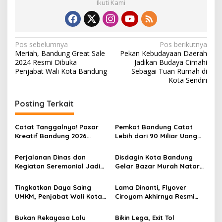
Ikuti Kami
N
Pos sebelumnya
Pos berikutnya
Meriah, Bandung Great Sale
Pekan Kebudayaan Daerah
a
2024 Resmi Dibuka
Jadikan Budaya Cimahi
v
Penjabat Wali Kota Bandung
Sebagai Tuan Rumah di
Kota Sendiri
i
g
Posting Terkait
a
s
Catat Tanggalnya! Pasar
Pemkot Bandung Catat
Kreatif Bandung 2026
Lebih dari 90 Miliar Uang
i
Digelar di Delapan Mal
Berputar Selama Bandung
p
Great Sale
Perjalanan Dinas dan
Disdagin Kota Bandung
Kegiatan Seremonial Jadi
Gelar Bazar Murah Nataru,
o
Sasaran Efisiensi APBD 2025
Cek Lokasi Yuk!
s
Kota Bandung
Tingkatkan Daya Saing
Lama Dinanti, Flyover
UMKM, Penjabat Wali Kota
Ciroyom Akhirnya Resmi
Bandung Dorong Proses
Dibuka
Kurasi
Bukan Rekayasa Lalu
Bikin Lega, Exit Tol