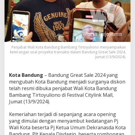
m
u
l
a
i
,
P
e
n
Penjabat Wali Kota Bandung Bambang Tirtoyuliono menyampaikan
j
keterangan soal proyeksi transaksi dalam Bandung Great Sale 2024,
a
Jumat (13/9/2024).
b
a
t
Kota Bandung
– Bandung Great Sale 2024 yang
W
mengubah Kota Bandung menjadi surganya diskon
a
telah resmi dibuka penjabat Wali Kota Bandung
l
Bambang Tirtoyuliono di Festival Citylink Mall,
i
K
Jumat (13/9/2024).
o
t
Kemeriahan terjadi di sepanjang acara opening
a
yang dimulai dengan menyambut kedatangan Pj
S
Wali Kota beserta Pj Ketua Umum Dekranasda Kota
e
b
Bandung, Plt Kepala Disdagin, beserta rombongan