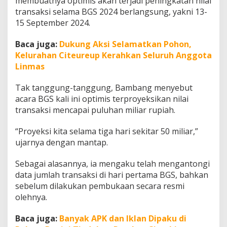
membuatnya optimis akan terjadi peningkatan nilai
0
transaksi selama BGS 2024 berlangsung, yakni 13-
M
15 September 2024.
i
l
i
Baca juga:
Dukung Aksi Selamatkan Pohon,
a
Kelurahan Citeureup Kerahkan Seluruh Anggota
r
Linmas
Tak tanggung-tanggung, Bambang menyebut
acara BGS kali ini optimis terproyeksikan nilai
transaksi mencapai puluhan miliar rupiah.
“Proyeksi kita selama tiga hari sekitar 50 miliar,”
ujarnya dengan mantap.
Sebagai alasannya, ia mengaku telah mengantongi
data jumlah transaksi di hari pertama BGS, bahkan
sebelum dilakukan pembukaan secara resmi
olehnya.
Baca juga:
Banyak APK dan Iklan Dipaku di