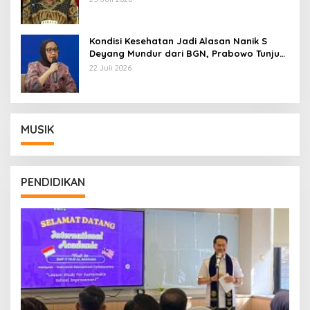
Kondisi Kesehatan Jadi Alasan Nanik S
Deyang Mundur dari BGN, Prabowo Tunjuk
Wamentan Sudaryono
22 Juli 2026
MUSIK
PENDIDIKAN