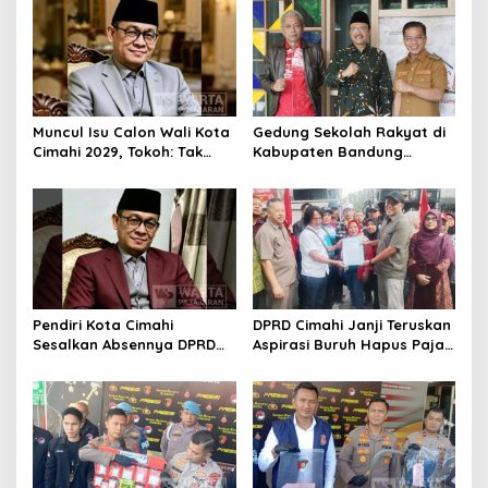
Muncul Isu Calon Wali Kota
Gedung Sekolah Rakyat di
Cimahi 2029, Tokoh: Tak
Kabupaten Bandung
Cukup Hanya Bermodal
Dibangun Oktober 2026,
Legitimasi Parpol
Siap Tampung Dua Ribu
Siswa
Pendiri Kota Cimahi
DPRD Cimahi Janji Teruskan
Sesalkan Absennya DPRD
Aspirasi Buruh Hapus Pajak
dalam Dialog Pembahasan
Penghasilan ke Presiden
Rebranding RSUD Cibabat
dan DPR