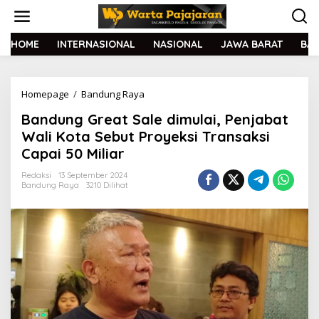
L
e
w
a
HOME
INTERNASIONAL
NASIONAL
JAWA BARAT
BA
t
i
k
Homepage
/
Bandung Raya
B
e
a
k
Bandung Great Sale dimulai, Penjabat
n
o
d
n
Wali Kota Sebut Proyeksi Transaksi
u
t
Capai 50 Miliar
n
e
g
n
Redaksi
13 September 2024
G
Bandung Raya
3210 Dilihat
r
e
a
t
S
a
l
e
d
i