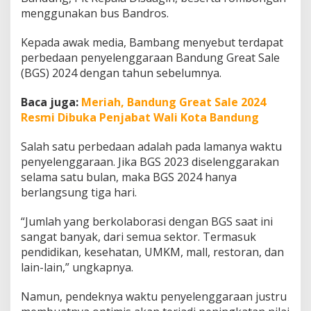
u
menggunakan bus Bandros.
t
P
Kepada awak media, Bambang menyebut terdapat
r
perbedaan penyelenggaraan Bandung Great Sale
o
y
(BGS) 2024 dengan tahun sebelumnya.
e
k
Baca juga:
Meriah, Bandung Great Sale 2024
s
Resmi Dibuka Penjabat Wali Kota Bandung
i
T
r
Salah satu perbedaan adalah pada lamanya waktu
a
penyelenggaraan. Jika BGS 2023 diselenggarakan
n
selama satu bulan, maka BGS 2024 hanya
s
berlangsung tiga hari.
a
k
s
“Jumlah yang berkolaborasi dengan BGS saat ini
i
sangat banyak, dari semua sektor. Termasuk
C
pendidikan, kesehatan, UMKM, mall, restoran, dan
a
lain-lain,” ungkapnya.
p
a
i
Namun, pendeknya waktu penyelenggaraan justru
5