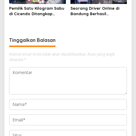
Pemilik Satu Kilogram Sabu
Seorang Driver Online di
di Cicendo Ditangkap
Bandung Berhasil
Satnarkoba Polres Cimahi
Selamatkan Diri dari Upaya
Pelaku Pencurian
Tinggalkan Balasan
Alamat email Anda tidak akan dipublikasikan.
Ruas yang wajib
ditandai
*