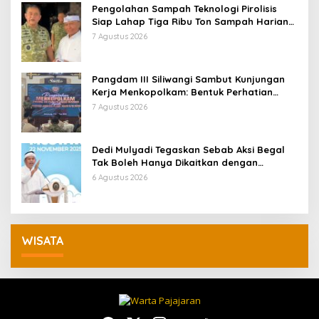
Pengolahan Sampah Teknologi Pirolisis
Siap Lahap Tiga Ribu Ton Sampah Harian
Jawa Barat
7 Agustus 2026
Pangdam III Siliwangi Sambut Kunjungan
Kerja Menkopolkam: Bentuk Perhatian
Pemerintah
7 Agustus 2026
Dedi Mulyadi Tegaskan Sebab Aksi Begal
Tak Boleh Hanya Dikaitkan dengan
Ekonomi
6 Agustus 2026
WISATA