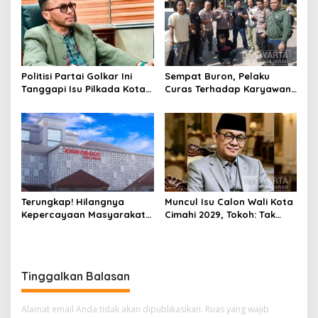
Politisi Partai Golkar Ini
Sempat Buron, Pelaku
Tanggapi Isu Pilkada Kota
Curas Terhadap Karyawan
Cimahi 2029: Terlalu Dini
Pabrik di Majalaya Berhasil
Ditangkap Polisi
Terungkap! Hilangnya
Muncul Isu Calon Wali Kota
Kepercayaan Masyarakat
Cimahi 2029, Tokoh: Tak
Latarbelakangi Rencana
Cukup Hanya Bermodal
Rebranding RSUD Cibabat
Legitimasi Parpol
Tinggalkan Balasan
Alamat email Anda tidak akan dipublikasikan.
Ruas yang wajib