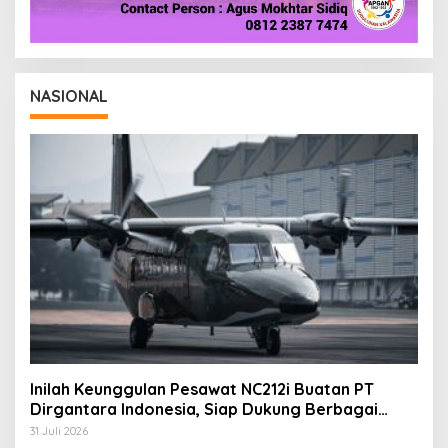
NASIONAL
Inilah Keunggulan Pesawat NC212i Buatan PT
Dirgantara Indonesia, Siap Dukung Berbagai
Operasi TNI
31 Juli 2026