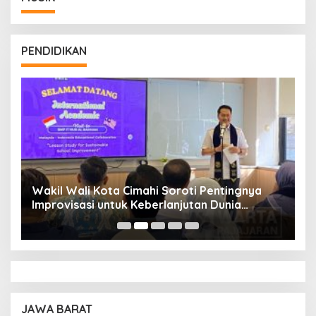
PENDIDIKAN
Wakil Wali Kota Cimahi Soroti Pentingnya
Y
Improvisasi untuk Keberlanjutan Dunia
S
Pendidikan
A
JAWA BARAT