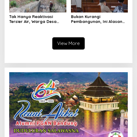
Tak Hanya Reaktivasi
Bukan Kurangi
Tersier Air, Warga Desa
Pembangunan, Ini Alasan
Ciburuy Inginkan Jalan
Pemkot Cimahi Lakukan
Alternatif di Padalarang
Pengurangan Belanja
Daerah
View More