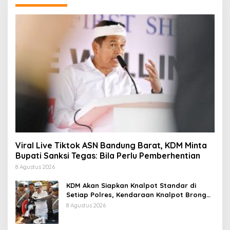
Viral Live Tiktok ASN Bandung Barat, KDM Minta
Bupati Sanksi Tegas: Bila Perlu Pemberhentian
8 Agustus 2026
KDM Akan Siapkan Knalpot Standar di
Setiap Polres, Kendaraan Knalpot Brong
Tertangkap Langsung Ganti
8 Agustus 2026