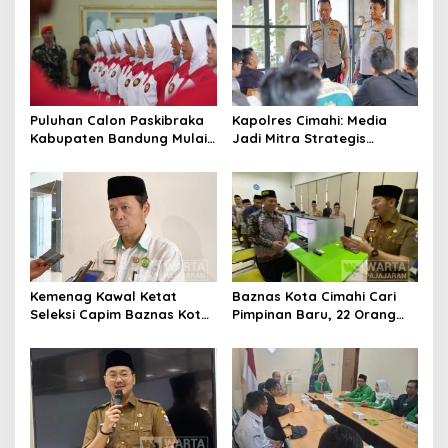
Daerah
Puluhan Calon Paskibraka
Kapolres Cimahi: Media
Kabupaten Bandung Mulai
Jadi Mitra Strategis
Ikuti Pemusatan Latihan
Bangun Kepercayaan
Publik
Kemenag Kawal Ketat
Baznas Kota Cimahi Cari
Seleksi Capim Baznas Kota
Pimpinan Baru, 22 Orang
Cimahi: Kita Ingin
Ikuti Seleksi
Komisioner Baznas
Berintegritas