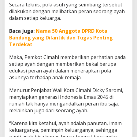
a
Secara teknis, pola asuh yang seimbang tersebut
A
dilakukan dengan melibatkan peran seorang ayah
s
dalam setiap keluarga.
u
h
Baca juga:
Nama 50 Anggota DPRD Kota
A
n
Bandung yang Dilantik dan Tugas Penting
a
Terdekat
k
R
Maka, Pemkot Cimahi memberikan perhatian pada
e
setiap ayah dengan memberikan bekal berupa
m
a
edukasi peran ayah dalam menerapkan pola
j
asuhnya terhadap anak remaja.
a
Menurut Penjabat Wali Kota Cimahi Dicky Saromi,
menyiapkan generasi Indonesia Emas 2045 di
rumah tak hanya mengandalkan peran ibu saja,
melainkan juga dari seorang ayah.
“Karena kita ketahui, ayah adalah panutan, imam
keluarganya, pemimpin keluarganya, sehingga
nanti ayah bisa benar-benar tempat bersandar