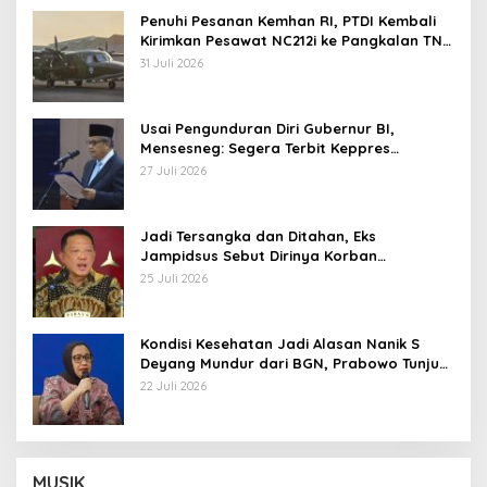
Penuhi Pesanan Kemhan RI, PTDI Kembali
Kirimkan Pesawat NC212i ke Pangkalan TNI
AU
31 Juli 2026
Usai Pengunduran Diri Gubernur BI,
Mensesneg: Segera Terbit Keppres
Pemberhentian dengan Hormat
27 Juli 2026
Jadi Tersangka dan Ditahan, Eks
Jampidsus Sebut Dirinya Korban
Kriminalisasi
25 Juli 2026
Kondisi Kesehatan Jadi Alasan Nanik S
Deyang Mundur dari BGN, Prabowo Tunjuk
Wamentan Sudaryono
22 Juli 2026
MUSIK