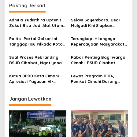
i
Posting Terkait
g
a
Adhitia Yudisthira Optimis
Selain Sayembara, Dedi
s
Zakat Bisa Jadi Alat Utama
Mulyadi Kini Siapkan
Selesaikan Masalah Sosial
Hadiah Bagi Warga
i
Kota Cimahi
Sebarkan Lokasi Penjualan
Politisi Partai Golkar Ini
Terungkap! Hilangnya
p
Narkotika
Tanggapi Isu Pilkada Kota
Kepercayaan Masyarakat
Cimahi 2029: Terlalu Dini
Latarbelakangi Rencana
o
Rebranding RSUD Cibabat
Soal Proses Rebranding
Kabar Penting Bagi Warga
s
RSUD Cibabat, Ngatiyana
Cimahi, RSUD Cibabat
Sebut Masih Panjang dan
Berganti Nama Jadi Wijaya
Perlu Persetujuan DPRD
Mulya
Ketua DPRD Kota Cimahi
Lewat Program RIRA,
Apresiasi Yayasan Al-
Pemkot Cimahi Dorong
Muhajirin Gelar Khitanan
Rumah Ibadah Jadi Ruang
Massal
Ramah Anak
Jangan Lewatkan