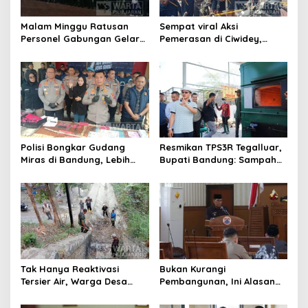
Malam Minggu Ratusan
Sempat viral Aksi
Personel Gabungan Gelar
Pemerasan di Ciwidey,
Apel, Lanjut Patroli Skala
Polisi Tangkap Dua terduga
Besar Kabupaten Bandung
Pelaku
Polisi Bongkar Gudang
Resmikan TPS3R Tegalluar,
Miras di Bandung, Lebih
Bupati Bandung: Sampah
dari Enam Ribu Botol Disita
Bukan Hanya Urusan
Pemerintah
Tak Hanya Reaktivasi
Bukan Kurangi
Tersier Air, Warga Desa
Pembangunan, Ini Alasan
Ciburuy Inginkan Jalan
Pemkot Cimahi Lakukan
Alternatif di Padalarang
Pengurangan Belanja