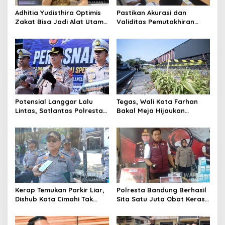
Adhitia Yudisthira Optimis
Pastikan Akurasi dan
Zakat Bisa Jadi Alat Utama
Validitas Pemutakhiran
Selesaikan Masalah Sosial
Data Parpol, Bawaslu Kota
Kota Cimahi
Cimahi Lakukan
Pengawasan
Potensial Langgar Lalu
Tegas, Wali Kota Farhan
Lintas, Satlantas Polresta
Bakal Meja Hijaukan
Bandung Tindak Ribuan
Penebang Pohon di Jalan
Motor Berknalpot Brong
Riau
Kerap Temukan Parkir Liar,
Polresta Bandung Berhasil
Dishub Kota Cimahi Tak
Sita Satu Juta Obat Keras
Henti Lakukan Edukasi dan
Serta Ungkap Ratusan
Pembinaan
Kasus Narkoba