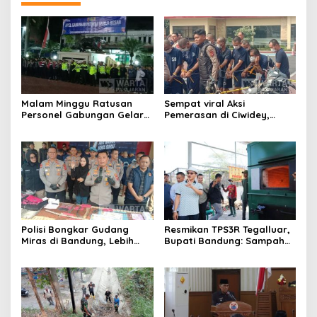
Malam Minggu Ratusan
Sempat viral Aksi
Personel Gabungan Gelar
Pemerasan di Ciwidey,
Apel, Lanjut Patroli Skala
Polisi Tangkap Dua terduga
Besar Kabupaten Bandung
Pelaku
Polisi Bongkar Gudang
Resmikan TPS3R Tegalluar,
Miras di Bandung, Lebih
Bupati Bandung: Sampah
dari Enam Ribu Botol Disita
Bukan Hanya Urusan
Pemerintah