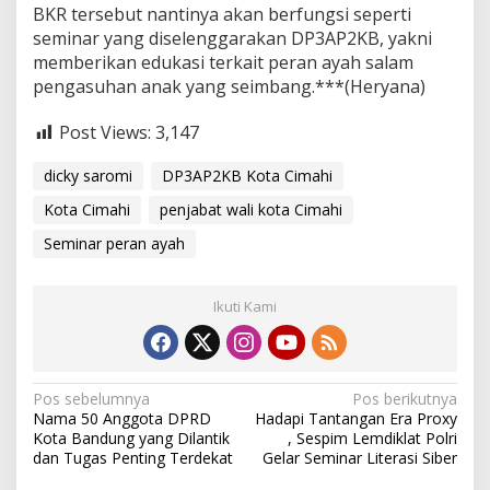
BKR tersebut nantinya akan berfungsi seperti
seminar yang diselenggarakan DP3AP2KB, yakni
memberikan edukasi terkait peran ayah salam
pengasuhan anak yang seimbang.***(Heryana)
Post Views:
3,147
dicky saromi
DP3AP2KB Kota Cimahi
Kota Cimahi
penjabat wali kota Cimahi
Seminar peran ayah
Ikuti Kami
N
Pos sebelumnya
Pos berikutnya
Nama 50 Anggota DPRD
Hadapi Tantangan Era Proxy
a
Kota Bandung yang Dilantik
, Sespim Lemdiklat Polri
v
dan Tugas Penting Terdekat
Gelar Seminar Literasi Siber