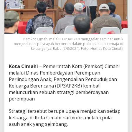
A
y
a
h
B
e
r
Pemkot Cimahi melalui DP3AP2KB menggelar seminar untuk
p
mengedukasi para ayah berperan dalam pola asuh aak remaja di
e
keluarganya, Rabu (7/8/2024). Foto: Humas Kota Cimahi
r
a
n
Kota Cimahi
– Pemerinttah Kota (Pemkot) Cimahi
L
e
melalui Dinas Pemberdayaan Perempuan
b
Perlindungan Anak, Pengendalian Penduduk dan
i
Keluarga Berencana (DP3AP2KB) kembali
h
meluncurkan sebuah strategi pemberdayaan
d
a
perempuan.
l
a
Strategi tersebut berupa upaya menjadikan setiap
m
keluarga di Kota Cimahi harmonis melalui pola
P
asuh anak yang seimbang.
o
l