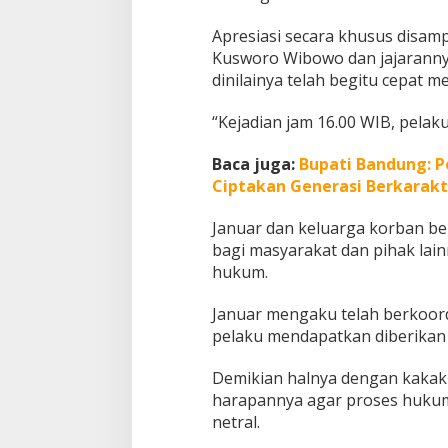
B
Apresiasi secara khusus disa
a
n
Kusworo Wibowo dan jajaranny
d
dinilainya telah begitu cepat
u
n
“Kejadian jam 16.00 WIB, pelaku
g
Baca juga:
Bupati Bandung: P
Ciptakan Generasi Berkarakt
Januar dan keluarga korban ber
bagi masyarakat dan pihak lai
hukum.
Januar mengaku telah berkoor
pelaku mendapatkan diberikan
Demikian halnya dengan kakak
harapannya agar proses hukum 
netral.