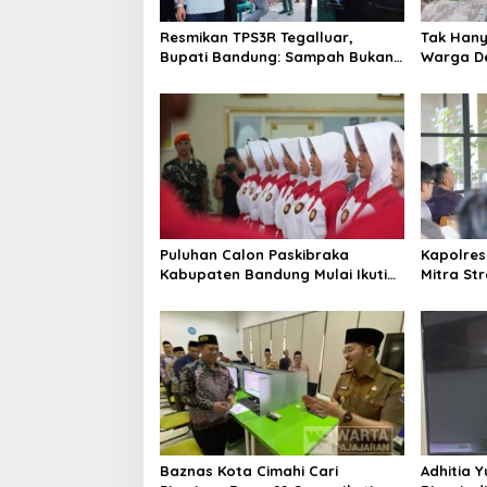
Resmikan TPS3R Tegalluar,
Tak Hanya
Bupati Bandung: Sampah Bukan
Warga De
Hanya Urusan Pemerintah
Jalan Al
Puluhan Calon Paskibraka
Kapolres
Kabupaten Bandung Mulai Ikuti
Mitra St
Pemusatan Latihan
Kepercay
Baznas Kota Cimahi Cari
Adhitia Y