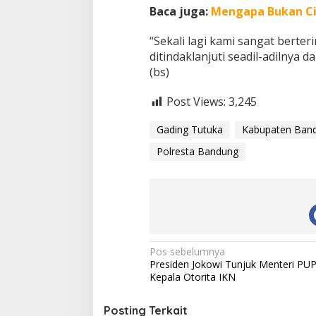
Baca juga:
Mengapa Bukan Cir
“Sekali lagi kami sangat bert
ditindaklanjuti seadil-adilnya 
(bs)
Post Views:
3,245
Gading Tutuka
Kabupaten Ban
Polresta Bandung
N
Pos sebelumnya
Presiden Jokowi Tunjuk Menteri PUPR
a
Kepala Otorita IKN
v
i
Posting Terkait