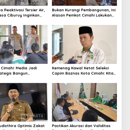
 Reaktivasi Tersier Air,
Bukan Kurangi Pembangunan, Ini
sa Ciburuy Inginkan
Alasan Pemkot Cimahi Lakukan
ternatif di Padalarang
Pengurangan Belanja Daerah
 Cimahi: Media Jadi
Kemenag Kawal Ketat Seleksi
rategis Bangun
Capim Baznas Kota Cimahi: Kita
aan Publik
Ingin Komisioner Baznas
Berintegritas
udisthira Optimis Zakat
Pastikan Akurasi dan Validitas