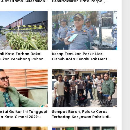
i Alat Utama Selesaikan
Pemutakhiran Data Parpol,
Sosial Kota Cimahi
Bawaslu Kota Cimahi Lakukan
Pengawasan
ali Kota Farhan Bakal
Kerap Temukan Parkir Liar,
aukan Penebang Pohon
Dishub Kota Cimahi Tak Henti
Riau
Lakukan Edukasi dan Pembinaan
Partai Golkar Ini Tanggapi
Sempat Buron, Pelaku Curas
da Kota Cimahi 2029:
Terhadap Karyawan Pabrik di
ni
Majalaya Berhasil Ditangkap
Polisi