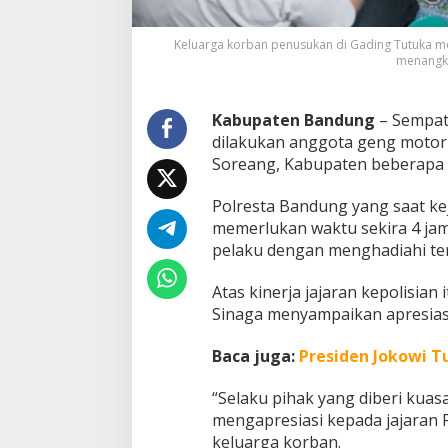
a
A
Keluarga korban penusukan di Gading Tutuka men
p
menangka
r
e
s
Kabupaten Bandung
– Sempat 
i
dilakukan anggota geng motor 
a
s
Soreang, Kabupaten beberapa w
i
K
Polresta Bandung yang saat ke
i
memerlukan waktu sekira 4 ja
n
pelaku dengan menghadiahi te
e
r
j
Atas kinerja jajaran kepolisia
a
Sinaga menyampaikan apresiasi
P
o
Baca juga:
Presiden Jokowi Tu
l
r
e
“Selaku pihak yang diberi kuas
s
mengapresiasi kepada jajaran P
t
keluarga korban.
a