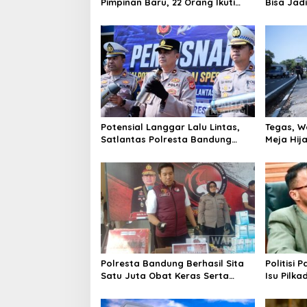
Pimpinan Baru, 22 Orang Ikuti
Bisa Jad
Seleksi
Masalah 
Potensial Langgar Lalu Lintas,
Tegas, W
Satlantas Polresta Bandung
Meja Hij
Tindak Ribuan Motor Berknalpot
di Jalan 
Brong
Polresta Bandung Berhasil Sita
Politisi 
Satu Juta Obat Keras Serta
Isu Pilka
Ungkap Ratusan Kasus Narkoba
Terlalu Di