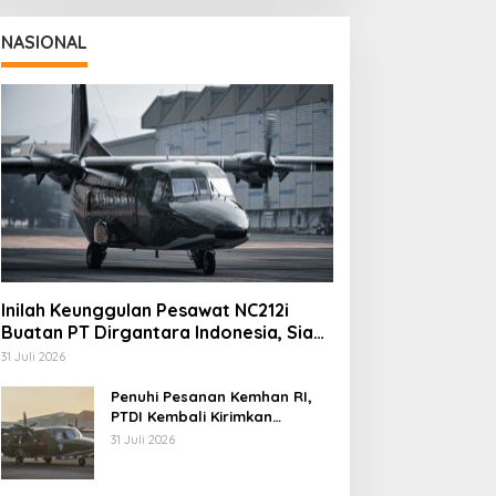
NASIONAL
Inilah Keunggulan Pesawat NC212i
Buatan PT Dirgantara Indonesia, Siap
Dukung Berbagai Operasi TNI
31 Juli 2026
Penuhi Pesanan Kemhan RI,
PTDI Kembali Kirimkan
Pesawat NC212i ke Pangkalan
31 Juli 2026
TNI AU