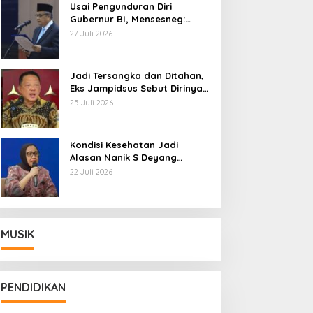
Usai Pengunduran Diri
Gubernur BI, Mensesneg:
Segera Terbit Keppres
27 Juli 2026
Pemberhentian dengan
Hormat
Jadi Tersangka dan Ditahan,
Eks Jampidsus Sebut Dirinya
Korban Kriminalisasi
25 Juli 2026
Kondisi Kesehatan Jadi
Alasan Nanik S Deyang
Mundur dari BGN, Prabowo
22 Juli 2026
Tunjuk Wamentan Sudaryono
MUSIK
PENDIDIKAN