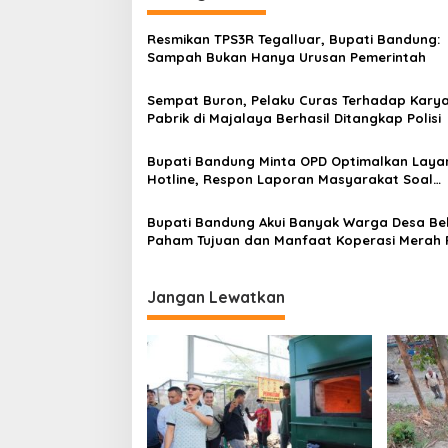
g
Resmikan TPS3R Tegalluar, Bupati Bandung:
a
Sampah Bukan Hanya Urusan Pemerintah
s
Sempat Buron, Pelaku Curas Terhadap Kary
i
Pabrik di Majalaya Berhasil Ditangkap Polisi
p
o
Bupati Bandung Minta OPD Optimalkan Laya
Hotline, Respon Laporan Masyarakat Soal
s
Kekeringan
Bupati Bandung Akui Banyak Warga Desa Be
Paham Tujuan dan Manfaat Koperasi Merah 
Jangan Lewatkan