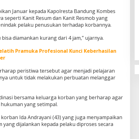
mpikan Januar kepada Kapolresta Bandung Kombes
a seperti Kanit Resum dan Kanit Resmob yang
 menindak pelaku penusukan terhadap korbannya.
Penguatan Pendidikan Agama dan
 bisa diamankan kurang dari 4 jam,” ujarnya.
Karakter Sekolah Nur Al Rahman
Bikin Sekolah di Malaysia Tertarik
elatih Pramuka Profesional Kunci Keberhasilan
Mempelajarinya
er
harap peristiwa tersebut agar menjadi pelajaran
nnya untuk tidak melakukan perbuatan melanggar
dinasi bersama keluarga korban yang berharap agar
 hukuman yang setimpal.
 korban Ida Andrayani (43) yang juga menyampaikan
yang dijalankan kepada pelaku diproses secara