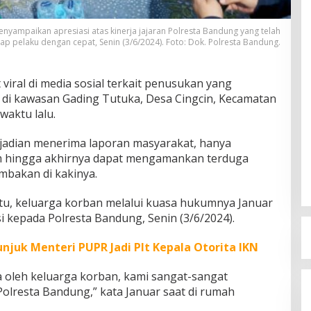
yampaikan apresiasi atas kinerja jajaran Polresta Bandung yang telah
p pelaku dengan cepat, Senin (3/6/2024). Foto: Dok. Polresta Bandung.
viral di media sosial terkait penusukan yang
di kawasan Gading Tutuka, Desa Cingcin, Kecamatan
aktu lalu.
jadian menerima laporan masyarakat, hanya
m hingga akhirnya dapat mengamankan terduga
mbakan di kakinya.
n itu, keluarga korban melalui kuasa hukumnya Januar
 kepada Polresta Bandung, Senin (3/6/2024).
njuk Menteri PUPR Jadi Plt Kepala Otorita IKN
a oleh keluarga korban, kami sangat-sangat
olresta Bandung,” kata Januar saat di rumah