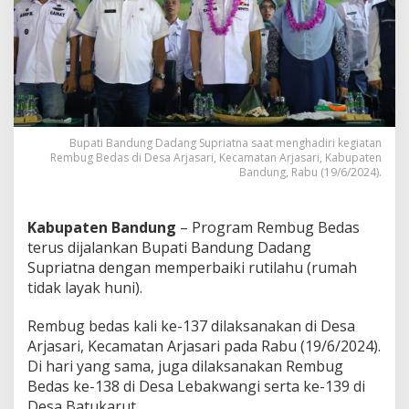
b
u
g
B
e
d
a
s
,
Bupati Bandung Dadang Supriatna saat menghadiri kegiatan
B
Rembug Bedas di Desa Arjasari, Kecamatan Arjasari, Kabupaten
u
Bandung, Rabu (19/6/2024).
p
a
t
Kabupaten Bandung
– Program Rembug Bedas
i
terus dijalankan Bupati Bandung Dadang
B
Supriatna dengan memperbaiki rutilahu (rumah
a
tidak layak huni).
n
d
u
Rembug bedas kali ke-137 dilaksanakan di Desa
n
Arjasari, Kecamatan Arjasari pada Rabu (19/6/2024).
g
Di hari yang sama, juga dilaksanakan Rembug
K
Bedas ke-138 di Desa Lebakwangi serta ke-139 di
l
a
Desa Batukarut.