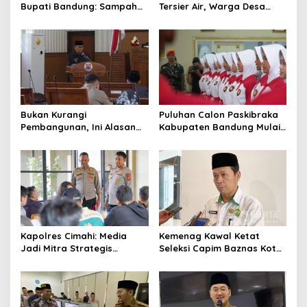
Bupati Bandung: Sampah
Tersier Air, Warga Desa
Bukan Hanya Urusan
Ciburuy Inginkan Jalan
Pemerintah
Alternatif di Padalarang
Bukan Kurangi
Puluhan Calon Paskibraka
Pembangunan, Ini Alasan
Kabupaten Bandung Mulai
Pemkot Cimahi Lakukan
Ikuti Pemusatan Latihan
Pengurangan Belanja
Daerah
Kapolres Cimahi: Media
Kemenag Kawal Ketat
Jadi Mitra Strategis
Seleksi Capim Baznas Kota
Bangun Kepercayaan
Cimahi: Kita Ingin
Publik
Komisioner Baznas
Berintegritas