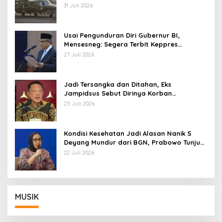
AU
31 Juli 2026
Usai Pengunduran Diri Gubernur BI,
Mensesneg: Segera Terbit Keppres
Pemberhentian dengan Hormat
27 Juli 2026
Jadi Tersangka dan Ditahan, Eks
Jampidsus Sebut Dirinya Korban
Kriminalisasi
25 Juli 2026
Kondisi Kesehatan Jadi Alasan Nanik S
Deyang Mundur dari BGN, Prabowo Tunjuk
Wamentan Sudaryono
22 Juli 2026
MUSIK