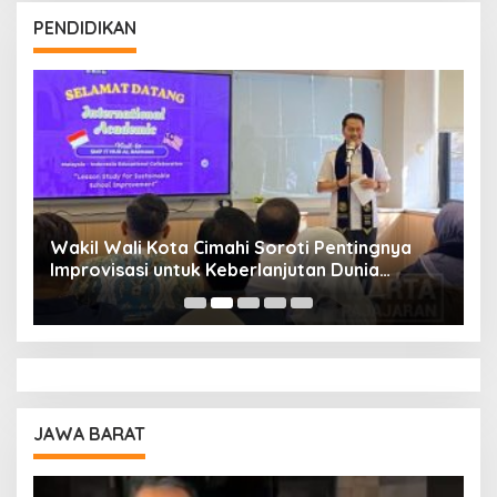
PENDIDIKAN
Wakil Wali Kota Cimahi Soroti Pentingnya
Y
Improvisasi untuk Keberlanjutan Dunia
S
Pendidikan
A
JAWA BARAT