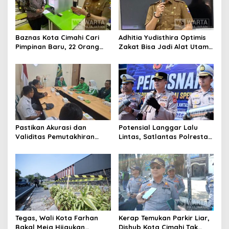
Baznas Kota Cimahi Cari
Adhitia Yudisthira Optimis
Pimpinan Baru, 22 Orang
Zakat Bisa Jadi Alat Utama
Ikuti Seleksi
Selesaikan Masalah Sosial
Kota Cimahi
Pastikan Akurasi dan
Potensial Langgar Lalu
Validitas Pemutakhiran
Lintas, Satlantas Polresta
Data Parpol, Bawaslu Kota
Bandung Tindak Ribuan
Cimahi Lakukan
Motor Berknalpot Brong
Pengawasan
Tegas, Wali Kota Farhan
Kerap Temukan Parkir Liar,
Bakal Meja Hijaukan
Dishub Kota Cimahi Tak