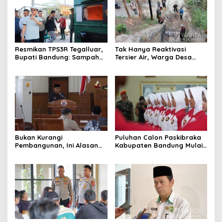
Resmikan TPS3R Tegalluar,
Tak Hanya Reaktivasi
Bupati Bandung: Sampah
Tersier Air, Warga Desa
Bukan Hanya Urusan
Ciburuy Inginkan Jalan
Pemerintah
Alternatif di Padalarang
Bukan Kurangi
Puluhan Calon Paskibraka
Pembangunan, Ini Alasan
Kabupaten Bandung Mulai
Pemkot Cimahi Lakukan
Ikuti Pemusatan Latihan
Pengurangan Belanja
Daerah