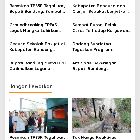
s
Resmikan TPS3R Tegalluar,
Kabupaten Bandung dan
i
Bupati Bandung: Sampah
Cianjur Sepakat Lanjutkan
p
Bukan Hanya Urusan
Bangun konektivitas,
Pemerintah
Percepat Pertumbuhan
Groundbreaking TPPAS
Sempat Buron, Pelaku
o
Ekonomi Daerah
Legok Nangka Lahirkan
Curas Terhadap Karyawan
s
Harapan Baru
Pabrik di Majalaya Berhasil
Penyelesaian Sampah
Ditangkap Polisi
Gedung Sekolah Rakyat di
Dadang Supriatna
Bandung Raya
Kabupaten Bandung
Tegaskan Program
Dibangun Oktober 2026,
Prioritas Tak Tersentuh
Siap Tampung Dua Ribu
Efisiensi Anggaran
Bupati Bandung Minta OPD
Antisipasi Kekeringan,
Siswa
Optimalkan Layanan
Bupati Bandung
Hotline, Respon Laporan
Perintahkan PDAM
Masyarakat Soal
Tempatkan Toren di Tiap
Kekeringan
Kecamatan
Jangan Lewatkan
Resmikan TPS3R Tegalluar,
Tak Hanya Reaktivasi