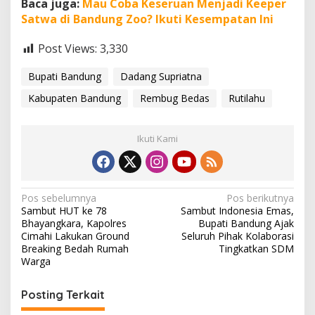
Baca juga:
Mau Coba Keseruan Menjadi Keeper
Satwa di Bandung Zoo? Ikuti Kesempatan Ini
Post Views:
3,330
Bupati Bandung
Dadang Supriatna
Kabupaten Bandung
Rembug Bedas
Rutilahu
Ikuti Kami
N
Pos sebelumnya
Pos berikutnya
Sambut HUT ke 78
Sambut Indonesia Emas,
a
Bhayangkara, Kapolres
Bupati Bandung Ajak
v
Cimahi Lakukan Ground
Seluruh Pihak Kolaborasi
Breaking Bedah Rumah
Tingkatkan SDM
i
Warga
g
Posting Terkait
a