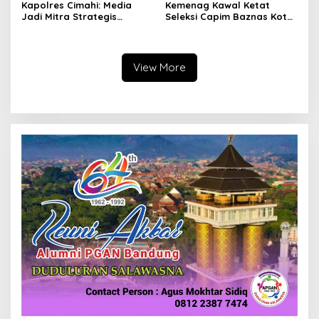
Kapolres Cimahi: Media
Kemenag Kawal Ketat
Jadi Mitra Strategis
Seleksi Capim Baznas Kota
Bangun Kepercayaan
Cimahi: Kita Ingin
Publik
Komisioner Baznas
Berintegritas
View More