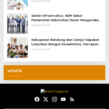
Ekonomi
6 Agustus 2026
Selain Infrastruktur, KDM Sebut
Pemenuhan Kebutuhan Dasar Masyarakat
Jadi Fokus APBD Jabar 2027
6 Agustus 2026
Kabupaten Bandung dan Cianjur Sepakat
Lanjutkan Bangun konektivitas, Percepat
Pertumbuhan Ekonomi Daerah
6 Agustus 2026
WISATA