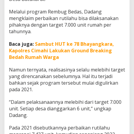
i
m
Melalui program Rembug Bedas, Dadang
L
mengklaim perbaikan rutilahu bisa dilaksanakan
e
pihaknya dengan target 7.000 unit rumah per
b
i
tahunnya.
h
d
Baca juga:
Sambut HUT ke 78 Bhayangkara,
a
Kapolres Cimahi Lakukan Ground Breaking
r
Bedah Rumah Warga
i
2
2
Namun ternyata, realisasinya selalu melebihi target
R
yang direncanakan sebelumnya. Hal itu terjadi
i
bahkan sejak program tersebut mulai digulirkan
b
pada 2021.
u
R
u
“Dalam pelaksanaannya melebihi dari target 7.000
t
unit. Setiap desa dianggarkan 6 unit,” ungkap
i
Dadang.
l
a
h
Pada 2021 disebutkannya perbaikan rutilahu
u