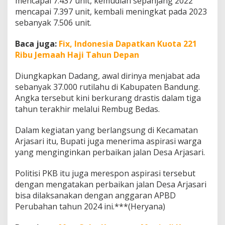
mencapai 7.437 unit, kemudian sepanjang 2022
D
mencapai 7.397 unit, kembali meningkat pada 2023
i
sebanyak 7.506 unit.
p
e
r
Baca juga:
Fix, Indonesia Dapatkan Kuota 221
b
Ribu Jemaah Haji Tahun Depan
a
i
Diungkapkan Dadang, awal dirinya menjabat ada
k
sebanyak 37.000 rutilahu di Kabupaten Bandung.
i
Angka tersebut kini berkurang drastis dalam tiga
tahun terakhir melalui Rembug Bedas.
Dalam kegiatan yang berlangsung di Kecamatan
Arjasari itu, Bupati juga menerima aspirasi warga
yang menginginkan perbaikan jalan Desa Arjasari.
Politisi PKB itu juga merespon aspirasi tersebut
dengan mengatakan perbaikan jalan Desa Arjasari
bisa dilaksanakan dengan anggaran APBD
Perubahan tahun 2024 ini.***(Heryana)