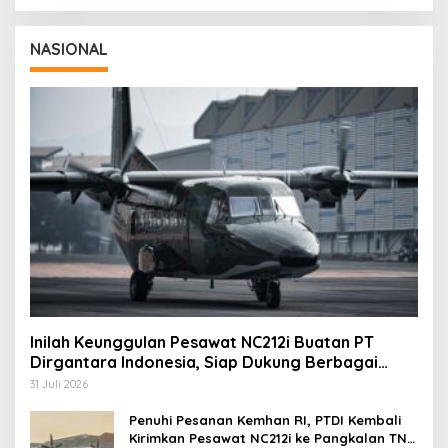
NASIONAL
Inilah Keunggulan Pesawat NC212i Buatan PT
Dirgantara Indonesia, Siap Dukung Berbagai
Operasi TNI
31 Juli 2026
Penuhi Pesanan Kemhan RI, PTDI Kembali
Kirimkan Pesawat NC212i ke Pangkalan TNI