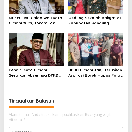
Muncul Isu Calon Wali Kota
Gedung Sekolah Rakyat di
Cimahi 2029, Tokoh: Tak
Kabupaten Bandung
Cukup Hanya Bermodal
Dibangun Oktober 2026,
Legitimasi Parpol
Siap Tampung Dua Ribu
Siswa
Pendiri Kota Cimahi
DPRD Cimahi Janji Teruskan
Sesalkan Absennya DPRD
Aspirasi Buruh Hapus Pajak
dalam Dialog Pembahasan
Penghasilan ke Presiden
Rebranding RSUD Cibabat
dan DPR
Tinggalkan Balasan
Alamat email Anda tidak akan dipublikasikan.
Ruas yang wajib
ditandai
*