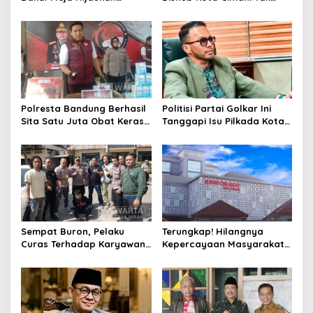
Penebang Pohon di Jalan
Henti Lakukan Edukasi dan
Riau
Pembinaan
Polresta Bandung Berhasil
Politisi Partai Golkar Ini
Sita Satu Juta Obat Keras
Tanggapi Isu Pilkada Kota
Serta Ungkap Ratusan
Cimahi 2029: Terlalu Dini
Kasus Narkoba
Sempat Buron, Pelaku
Terungkap! Hilangnya
Curas Terhadap Karyawan
Kepercayaan Masyarakat
Pabrik di Majalaya Berhasil
Latarbelakangi Rencana
Ditangkap Polisi
Rebranding RSUD Cibabat