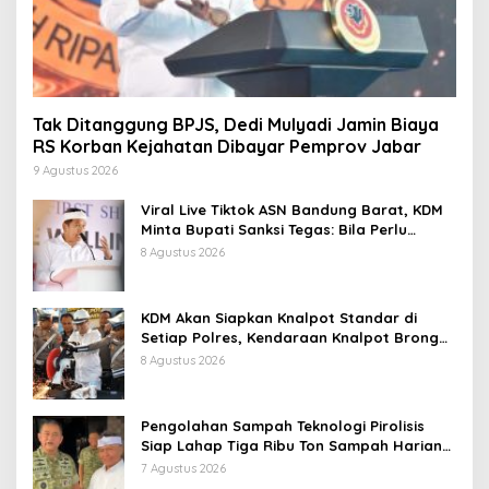
Tak Ditanggung BPJS, Dedi Mulyadi Jamin Biaya
RS Korban Kejahatan Dibayar Pemprov Jabar
9 Agustus 2026
Viral Live Tiktok ASN Bandung Barat, KDM
Minta Bupati Sanksi Tegas: Bila Perlu
Pemberhentian
8 Agustus 2026
KDM Akan Siapkan Knalpot Standar di
Setiap Polres, Kendaraan Knalpot Brong
Tertangkap Langsung Ganti
8 Agustus 2026
Pengolahan Sampah Teknologi Pirolisis
Siap Lahap Tiga Ribu Ton Sampah Harian
Jawa Barat
7 Agustus 2026