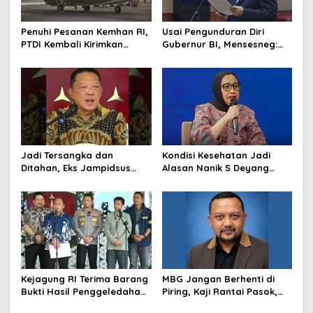
Penuhi Pesanan Kemhan RI,
Usai Pengunduran Diri
PTDI Kembali Kirimkan
Gubernur BI, Mensesneg:
Pesawat NC212i ke
Segera Terbit Keppres
Pangkalan TNI AU
Pemberhentian dengan
Hormat
Jadi Tersangka dan
Kondisi Kesehatan Jadi
Ditahan, Eks Jampidsus
Alasan Nanik S Deyang
Sebut Dirinya Korban
Mundur dari BGN, Prabowo
Kriminalisasi
Tunjuk Wamentan
Sudaryono
Kejagung RI Terima Barang
MBG Jangan Berhenti di
Bukti Hasil Penggeledahan
Piring, Kaji Rantai Pasok,
Kortas Tipidkor Usai Tes
Sampah, dan Nasib