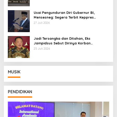
Usai Pengunduran Diri Gubernur BI,
Mensesneg: Segera Terbit Keppres
Pemberhentian dengan Hormat
27 Juli 2026
Jadi Tersangka dan Ditahan, Eks
Jampidsus Sebut Dirinya Korban
Kriminalisasi
25 Juli 2026
MUSIK
PENDIDIKAN