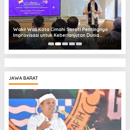
Wakil Wali Kota Cimahi Soroti Pentingnya
Y
Improvisasi untuk Keberlanjutan Dunia
S
Pendidikan
A
JAWA BARAT