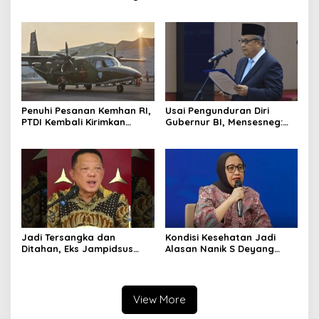
Terlibat Kasus Tambang
Dirgantara Indonesia, Siap
Emas
Dukung Berbagai Operasi
TNI
Penuhi Pesanan Kemhan RI,
Usai Pengunduran Diri
PTDI Kembali Kirimkan
Gubernur BI, Mensesneg:
Pesawat NC212i ke
Segera Terbit Keppres
Pangkalan TNI AU
Pemberhentian dengan
Hormat
Jadi Tersangka dan
Kondisi Kesehatan Jadi
Ditahan, Eks Jampidsus
Alasan Nanik S Deyang
Sebut Dirinya Korban
Mundur dari BGN, Prabowo
Kriminalisasi
Tunjuk Wamentan
Sudaryono
View More