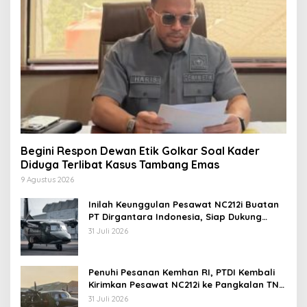
Begini Respon Dewan Etik Golkar Soal Kader
Diduga Terlibat Kasus Tambang Emas
9 Agustus 2026
Inilah Keunggulan Pesawat NC212i Buatan
PT Dirgantara Indonesia, Siap Dukung
Berbagai Operasi TNI
31 Juli 2026
Penuhi Pesanan Kemhan RI, PTDI Kembali
Kirimkan Pesawat NC212i ke Pangkalan TNI
AU
31 Juli 2026