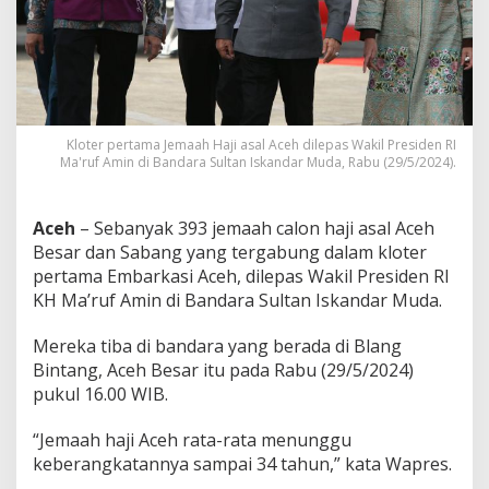
a
s
3
9
3
J
e
Kloter pertama Jemaah Haji asal Aceh dilepas Wakil Presiden RI
m
Ma'ruf Amin di Bandara Sultan Iskandar Muda, Rabu (29/5/2024).
a
a
h
C
Aceh
– Sebanyak 393 jemaah calon haji asal Aceh
a
Besar dan Sabang yang tergabung dalam kloter
l
pertama Embarkasi Aceh, dilepas Wakil Presiden RI
o
KH Ma’ruf Amin di Bandara Sultan Iskandar Muda.
n
H
a
Mereka tiba di bandara yang berada di Blang
j
Bintang, Aceh Besar itu pada Rabu (29/5/2024)
i
pukul 16.00 WIB.
A
s
“Jemaah haji Aceh rata-rata menunggu
a
l
keberangkatannya sampai 34 tahun,” kata Wapres.
A