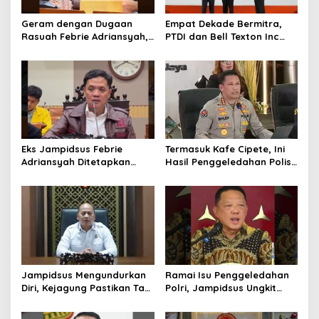
Geram dengan Dugaan
Empat Dekade Bermitra,
Rasuah Febrie Adriansyah,
PTDI dan Bell Texton Inc
Politisi PDIP Minta Eks
Perkuat Kolaborasi
Jampidsus Dihukum Mati
Kembangkan Industri
Helikopter
Eks Jampidsus Febrie
Termasuk Kafe Cipete, Ini
Adriansyah Ditetapkan
Hasil Penggeledahan Polisi
Tersangka, Polri dan
dari 12 Lokasi
Kejagung Rajut Kongsi
Jampidsus Mengundurkan
Ramai Isu Penggeledahan
Diri, Kejagung Pastikan Tak
Polri, Jampidsus Ungkit
Ganggu Penegakkan
Penegakkan Hukum
Hukum di Gedung Bundar
Kejagung RI