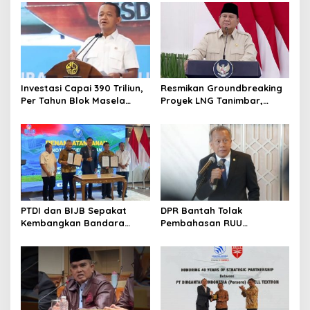
Keaslian
Ekonomi Lokal
Investasi Capai 390 Triliun,
Resmikan Groundbreaking
Per Tahun Blok Masela
Proyek LNG Tanimbar,
Diproyesikan Produksi 9,5
Prabowo: Sudah Kita
Juta Ton LNG
Nantikan 28 Tahun
PTDI dan BIJB Sepakat
DPR Bantah Tolak
Kembangkan Bandara
Pembahasan RUU
Kertajati Jadi Pusat
Perampasan Aset
Industri Kedirgantaraan
Nasional