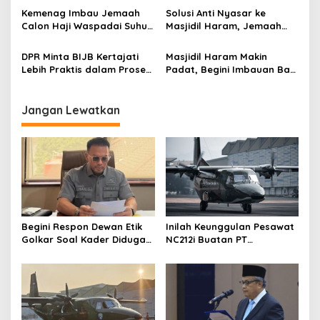
s
Tanah Suci
Calon Haji
Kemenag Imbau Jemaah
Solusi Anti Nyasar ke
Calon Haji Waspadai Suhu
Masjidil Haram, Jemaah
50 Derajat Saat Wukuf
Calon Haji Bisa Naik Bus
Shalawat
DPR Minta BIJB Kertajati
Masjidil Haram Makin
Lebih Praktis dalam Proses
Padat, Begini Imbauan Bagi
Pemberangkatan Jemaah
Jemaah Calon Haji
Calon Haji
Jangan Lewatkan
Begini Respon Dewan Etik
Inilah Keunggulan Pesawat
Golkar Soal Kader Diduga
NC212i Buatan PT
Terlibat Kasus Tambang
Dirgantara Indonesia, Siap
Emas
Dukung Berbagai Operasi
TNI