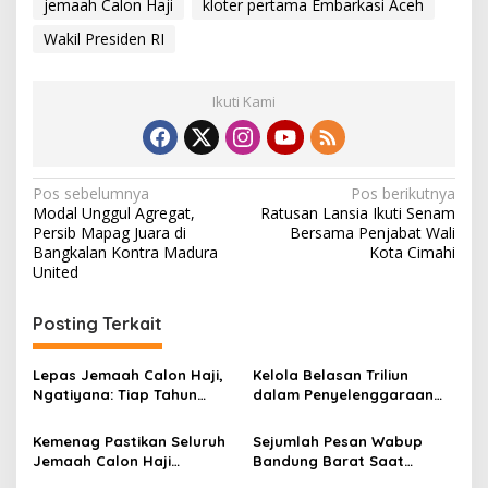
jemaah Calon Haji
kloter pertama Embarkasi Aceh
Wakil Presiden RI
Ikuti Kami
N
Pos sebelumnya
Pos berikutnya
Modal Unggul Agregat,
Ratusan Lansia Ikuti Senam
a
Persib Mapag Juara di
Bersama Penjabat Wali
v
Bangkalan Kontra Madura
Kota Cimahi
United
i
g
Posting Terkait
a
s
Lepas Jemaah Calon Haji,
Kelola Belasan Triliun
Ngatiyana: Tiap Tahun
dalam Penyelenggaraan
i
Bertambah Menunjukkan
Ibadah Haji, Kementerian
p
Peningkatan Ekonomi
Gandeng Lembaga Anti
Kemenag Pastikan Seluruh
Sejumlah Pesan Wabup
Cimahi
Rasuah
Jemaah Calon Haji
Bandung Barat Saat
o
Indonesia Telah Tiba di
Melepas Ratusan Jemaah