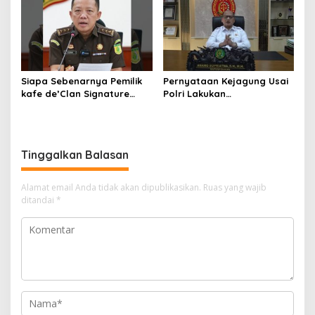
Siapa Sebenarnya Pemilik
Pernyataan Kejagung Usai
kafe de’Clan Signature
Polri Lakukan
yang Digeledah Polisi?
Penggeledahan Terkait
Nama Jampidsus
Kasus Dugaan Blackout
Mendadak Jadi Sorotan
Batubara Hingga TPPU
Tinggalkan Balasan
Alamat email Anda tidak akan dipublikasikan.
Ruas yang wajib
ditandai
*