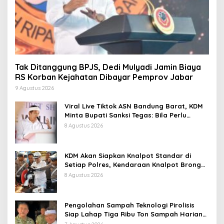
Tak Ditanggung BPJS, Dedi Mulyadi Jamin Biaya
RS Korban Kejahatan Dibayar Pemprov Jabar
9 Agustus 2026
Viral Live Tiktok ASN Bandung Barat, KDM
Minta Bupati Sanksi Tegas: Bila Perlu
Pemberhentian
8 Agustus 2026
KDM Akan Siapkan Knalpot Standar di
Setiap Polres, Kendaraan Knalpot Brong
Tertangkap Langsung Ganti
8 Agustus 2026
Pengolahan Sampah Teknologi Pirolisis
Siap Lahap Tiga Ribu Ton Sampah Harian
Jawa Barat