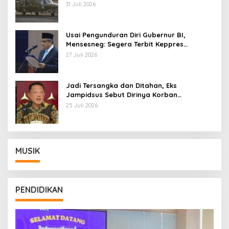
AU
31 Juli 2026
Usai Pengunduran Diri Gubernur BI,
Mensesneg: Segera Terbit Keppres
Pemberhentian dengan Hormat
27 Juli 2026
Jadi Tersangka dan Ditahan, Eks
Jampidsus Sebut Dirinya Korban
Kriminalisasi
25 Juli 2026
MUSIK
PENDIDIKAN