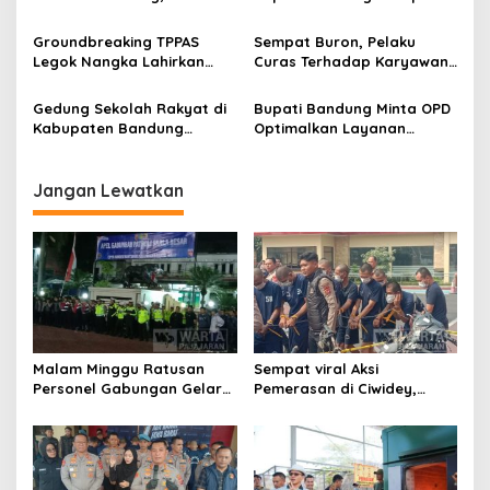
o
dari Enam Ribu Botol Disita
Bukan Hanya Urusan
s
Pemerintah
Groundbreaking TPPAS
Sempat Buron, Pelaku
Legok Nangka Lahirkan
Curas Terhadap Karyawan
Harapan Baru
Pabrik di Majalaya Berhasil
Penyelesaian Sampah
Ditangkap Polisi
Gedung Sekolah Rakyat di
Bupati Bandung Minta OPD
Bandung Raya
Kabupaten Bandung
Optimalkan Layanan
Dibangun Oktober 2026,
Hotline, Respon Laporan
Siap Tampung Dua Ribu
Masyarakat Soal
Siswa
Kekeringan
Jangan Lewatkan
Malam Minggu Ratusan
Sempat viral Aksi
Personel Gabungan Gelar
Pemerasan di Ciwidey,
Apel, Lanjut Patroli Skala
Polisi Tangkap Dua terduga
Besar Kabupaten Bandung
Pelaku