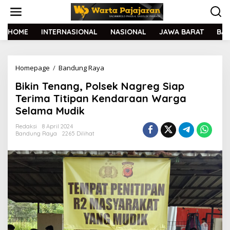
L
e
w
a
HOME
INTERNASIONAL
NASIONAL
JAWA BARAT
BA
t
i
k
Homepage
/
Bandung Raya
B
e
i
k
Bikin Tenang, Polsek Nagreg Siap
k
o
i
n
Terima Titipan Kendaraan Warga
n
t
Selama Mudik
T
e
e
n
Redaksi
8 April 2024
n
Bandung Raya
2265 Dilihat
a
n
g
,
P
o
l
s
e
k