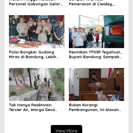
Personel Gabungan Gelar
Pemerasan di Ciwidey,
Apel, Lanjut Patroli Skala
Polisi Tangkap Dua terduga
Besar Kabupaten Bandung
Pelaku
Polisi Bongkar Gudang
Resmikan TPS3R Tegalluar,
Miras di Bandung, Lebih
Bupati Bandung: Sampah
dari Enam Ribu Botol Disita
Bukan Hanya Urusan
Pemerintah
Tak Hanya Reaktivasi
Bukan Kurangi
Tersier Air, Warga Desa
Pembangunan, Ini Alasan
Ciburuy Inginkan Jalan
Pemkot Cimahi Lakukan
Alternatif di Padalarang
Pengurangan Belanja
Daerah
View More