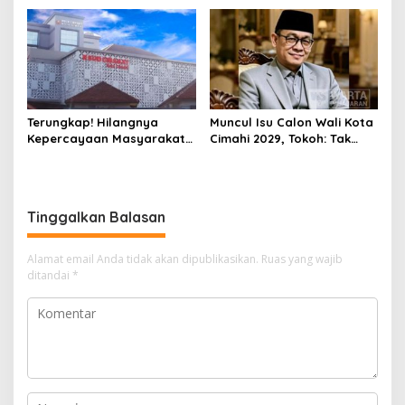
Ditangkap Polisi
Terungkap! Hilangnya
Muncul Isu Calon Wali Kota
Kepercayaan Masyarakat
Cimahi 2029, Tokoh: Tak
Latarbelakangi Rencana
Cukup Hanya Bermodal
Rebranding RSUD Cibabat
Legitimasi Parpol
Tinggalkan Balasan
Alamat email Anda tidak akan dipublikasikan.
Ruas yang wajib
ditandai
*