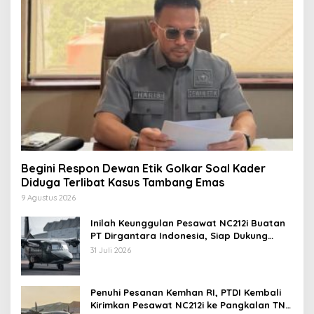
Begini Respon Dewan Etik Golkar Soal Kader
Diduga Terlibat Kasus Tambang Emas
9 Agustus 2026
Inilah Keunggulan Pesawat NC212i Buatan
PT Dirgantara Indonesia, Siap Dukung
Berbagai Operasi TNI
31 Juli 2026
Penuhi Pesanan Kemhan RI, PTDI Kembali
Kirimkan Pesawat NC212i ke Pangkalan TNI