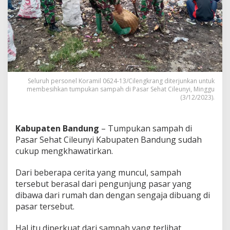
l
u
r
a
n
A
i
r
,
Seluruh personel Koramil 0624-13/Cilengkrang diterjunkan untuk
T
membesihkan tumpukan sampah di Pasar Sehat Cileunyi, Minggu
u
(3/12/2023).
m
p
u
Kabupaten Bandung
– Tumpukan sampah di
k
Pasar Sehat Cileunyi Kabupaten Bandung sudah
a
cukup mengkhawatirkan.
n
S
a
Dari beberapa cerita yang muncul, sampah
m
tersebut berasal dari pengunjung pasar yang
p
dibawa dari rumah dan dengan sengaja dibuang di
a
pasar tersebut.
h
d
i
Hal itu diperkuat dari sampah yang terlihat