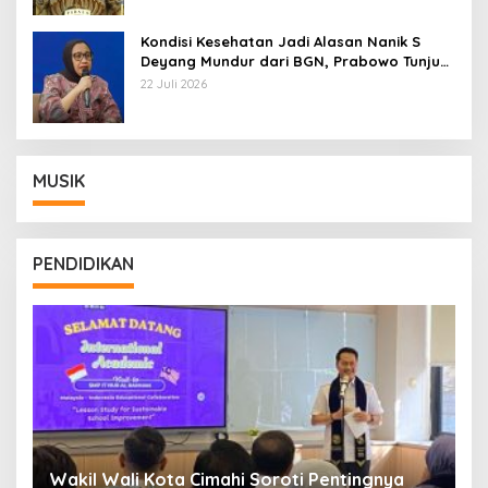
Kondisi Kesehatan Jadi Alasan Nanik S
Deyang Mundur dari BGN, Prabowo Tunjuk
Wamentan Sudaryono
22 Juli 2026
MUSIK
PENDIDIKAN
Wakil Wali Kota Cimahi Soroti Pentingnya
Y