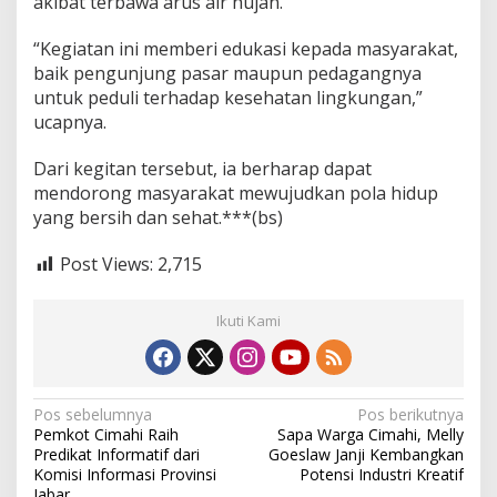
akibat terbawa arus air hujan.
H
a
“Kegiatan ini memberi edukasi kepada masyarakat,
b
baik pengunjung pasar maupun pedagangnya
i
s
untuk peduli terhadap kesehatan lingkungan,”
A
ucapnya.
n
g
Dari kegitan tersebut, ia berharap dapat
g
mendorong masyarakat mewujudkan pola hidup
o
t
yang bersih dan sehat.***(bs)
a
K
Post Views:
2,715
o
r
a
Ikuti Kami
m
i
l
N
Pos sebelumnya
Pos berikutnya
Pemkot Cimahi Raih
Sapa Warga Cimahi, Melly
a
Predikat Informatif dari
Goeslaw Janji Kembangkan
v
Komisi Informasi Provinsi
Potensi Industri Kreatif
Jabar