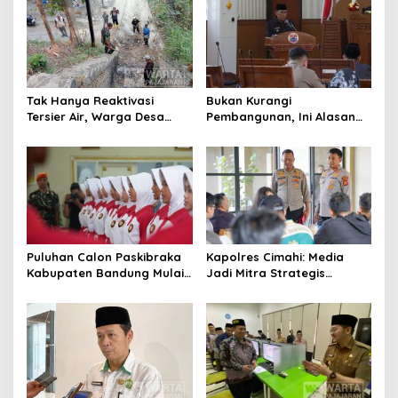
Tak Hanya Reaktivasi
Bukan Kurangi
Tersier Air, Warga Desa
Pembangunan, Ini Alasan
Ciburuy Inginkan Jalan
Pemkot Cimahi Lakukan
Alternatif di Padalarang
Pengurangan Belanja
Daerah
Puluhan Calon Paskibraka
Kapolres Cimahi: Media
Kabupaten Bandung Mulai
Jadi Mitra Strategis
Ikuti Pemusatan Latihan
Bangun Kepercayaan
Publik