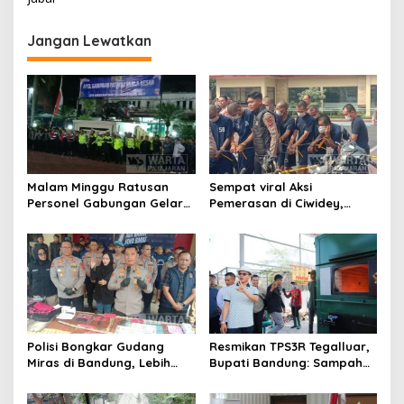
i
g
Jangan Lewatkan
a
s
i
p
o
s
Malam Minggu Ratusan
Sempat viral Aksi
Personel Gabungan Gelar
Pemerasan di Ciwidey,
Apel, Lanjut Patroli Skala
Polisi Tangkap Dua terduga
Besar Kabupaten Bandung
Pelaku
Polisi Bongkar Gudang
Resmikan TPS3R Tegalluar,
Miras di Bandung, Lebih
Bupati Bandung: Sampah
dari Enam Ribu Botol Disita
Bukan Hanya Urusan
Pemerintah