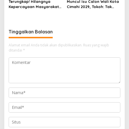
Terungkap! Hilangnya
Muncul Isu Calon Wali Kota
Kepercayaan Masyarakat
Cimahi 2029, Tokoh: Tak
Latarbelakangi Rencana
Cukup Hanya Bermodal
Rebranding RSUD Cibabat
Legitimasi Parpol
Tinggalkan Balasan
Alamat email Anda tidak akan dipublikasikan.
Ruas yang wajib
ditandai
*