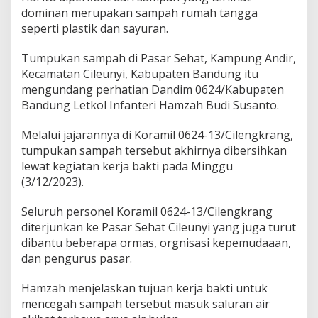
P
dominan merupakan sampah rumah tangga
a
seperti plastik dan sayuran.
s
a
Tumpukan sampah di Pasar Sehat, Kampung Andir,
r
S
Kecamatan Cileunyi, Kabupaten Bandung itu
e
mengundang perhatian Dandim 0624/Kabupaten
h
Bandung Letkol Infanteri Hamzah Budi Susanto.
a
t
Melalui jajarannya di Koramil 0624-13/Cilengkrang,
C
i
tumpukan sampah tersebut akhirnya dibersihkan
l
lewat kegiatan kerja bakti pada Minggu
e
(3/12/2023).
u
n
Seluruh personel Koramil 0624-13/Cilengkrang
y
i
diterjunkan ke Pasar Sehat Cileunyi yang juga turut
D
dibantu beberapa ormas, orgnisasi kepemudaaan,
i
dan pengurus pasar.
s
i
Hamzah menjelaskan tujuan kerja bakti untuk
k
a
mencegah sampah tersebut masuk saluran air
t