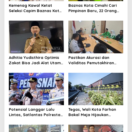
Kemenag Kawal Ketat
Baznas Kota Cimahi Cari
Seleksi Capim Baznas Kota
Pimpinan Baru, 22 Orang
Cimahi: Kita Ingin
Ikuti Seleksi
Komisioner Baznas
Berintegritas
Adhitia Yudisthira Optimis
Pastikan Akurasi dan
Zakat Bisa Jadi Alat Utama
Validitas Pemutakhiran
Selesaikan Masalah Sosial
Data Parpol, Bawaslu Kota
Kota Cimahi
Cimahi Lakukan
Pengawasan
Potensial Langgar Lalu
Tegas, Wali Kota Farhan
Lintas, Satlantas Polresta
Bakal Meja Hijaukan
Bandung Tindak Ribuan
Penebang Pohon di Jalan
Motor Berknalpot Brong
Riau