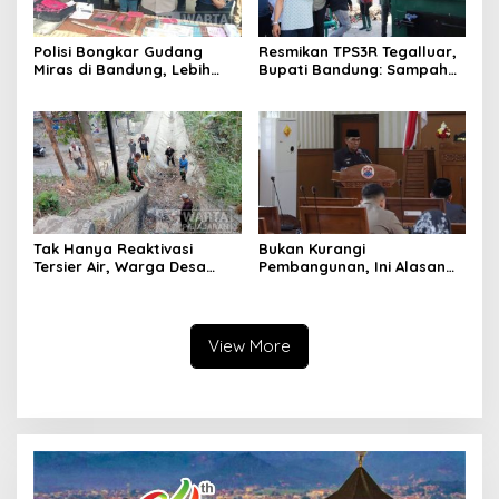
Polisi Bongkar Gudang
Resmikan TPS3R Tegalluar,
Miras di Bandung, Lebih
Bupati Bandung: Sampah
dari Enam Ribu Botol Disita
Bukan Hanya Urusan
Pemerintah
Tak Hanya Reaktivasi
Bukan Kurangi
Tersier Air, Warga Desa
Pembangunan, Ini Alasan
Ciburuy Inginkan Jalan
Pemkot Cimahi Lakukan
Alternatif di Padalarang
Pengurangan Belanja
Daerah
View More