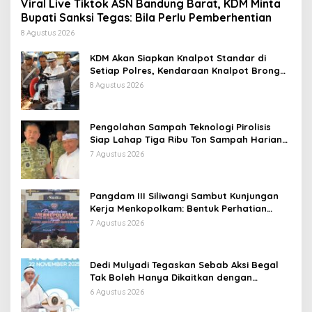
Viral Live Tiktok ASN Bandung Barat, KDM Minta
Bupati Sanksi Tegas: Bila Perlu Pemberhentian
8 Agustus 2026
KDM Akan Siapkan Knalpot Standar di
Setiap Polres, Kendaraan Knalpot Brong
Tertangkap Langsung Ganti
8 Agustus 2026
Pengolahan Sampah Teknologi Pirolisis
Siap Lahap Tiga Ribu Ton Sampah Harian
Jawa Barat
7 Agustus 2026
Pangdam III Siliwangi Sambut Kunjungan
Kerja Menkopolkam: Bentuk Perhatian
Pemerintah
7 Agustus 2026
Dedi Mulyadi Tegaskan Sebab Aksi Begal
Tak Boleh Hanya Dikaitkan dengan
Ekonomi
6 Agustus 2026