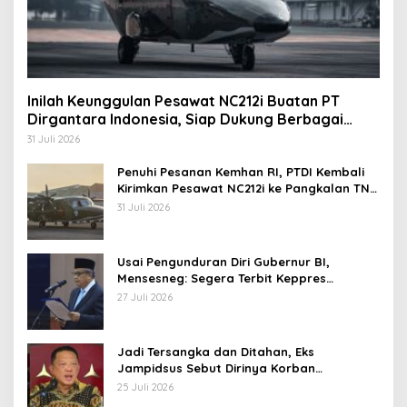
Inilah Keunggulan Pesawat NC212i Buatan PT
Dirgantara Indonesia, Siap Dukung Berbagai
Operasi TNI
31 Juli 2026
Penuhi Pesanan Kemhan RI, PTDI Kembali
Kirimkan Pesawat NC212i ke Pangkalan TNI
AU
31 Juli 2026
Usai Pengunduran Diri Gubernur BI,
Mensesneg: Segera Terbit Keppres
Pemberhentian dengan Hormat
27 Juli 2026
Jadi Tersangka dan Ditahan, Eks
Jampidsus Sebut Dirinya Korban
Kriminalisasi
25 Juli 2026