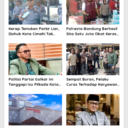
Kerap Temukan Parkir Liar,
Polresta Bandung Berhasil
Dishub Kota Cimahi Tak
Sita Satu Juta Obat Keras
Henti Lakukan Edukasi dan
Serta Ungkap Ratusan
Pembinaan
Kasus Narkoba
Politisi Partai Golkar Ini
Sempat Buron, Pelaku
Tanggapi Isu Pilkada Kota
Curas Terhadap Karyawan
Cimahi 2029: Terlalu Dini
Pabrik di Majalaya Berhasil
Ditangkap Polisi