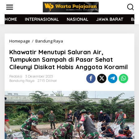
L
e
w
a
HOME
INTERNASIONAL
NASIONAL
JAWA BARAT
BA
t
i
k
Homepage
/
Bandung Raya
K
e
h
k
Khawatir Menutupi Saluran Air,
a
o
w
n
Tumpukan Sampah di Pasar Sehat
a
t
Cileunyi Disikat Habis Anggota Koramil
t
e
i
n
Redaksi
3 Desember 2023
r
Bandung Raya
2715 Dilihat
M
e
n
u
t
u
p
i
S
a