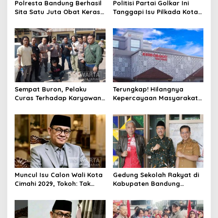
Polresta Bandung Berhasil
Politisi Partai Golkar Ini
Sita Satu Juta Obat Keras
Tanggapi Isu Pilkada Kota
Serta Ungkap Ratusan
Cimahi 2029: Terlalu Dini
Kasus Narkoba
Sempat Buron, Pelaku
Terungkap! Hilangnya
Curas Terhadap Karyawan
Kepercayaan Masyarakat
Pabrik di Majalaya Berhasil
Latarbelakangi Rencana
Ditangkap Polisi
Rebranding RSUD Cibabat
Muncul Isu Calon Wali Kota
Gedung Sekolah Rakyat di
Cimahi 2029, Tokoh: Tak
Kabupaten Bandung
Cukup Hanya Bermodal
Dibangun Oktober 2026,
Legitimasi Parpol
Siap Tampung Dua Ribu
Siswa