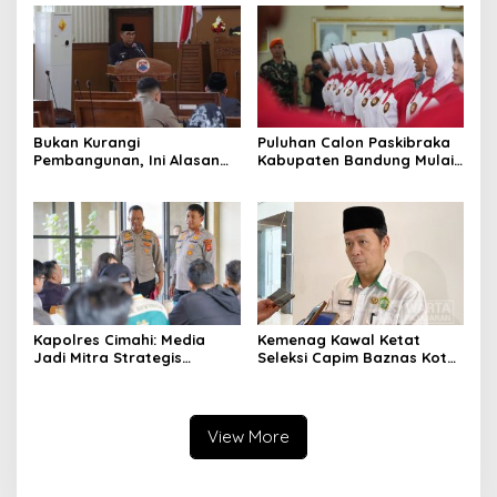
Bukan Kurangi
Puluhan Calon Paskibraka
Pembangunan, Ini Alasan
Kabupaten Bandung Mulai
Pemkot Cimahi Lakukan
Ikuti Pemusatan Latihan
Pengurangan Belanja
Daerah
Kapolres Cimahi: Media
Kemenag Kawal Ketat
Jadi Mitra Strategis
Seleksi Capim Baznas Kota
Bangun Kepercayaan
Cimahi: Kita Ingin
Publik
Komisioner Baznas
Berintegritas
View More