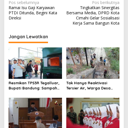
N
Pos sebelumnya
Pos berikutnya
Ramai Isu Gaji Karyawan
Tingkatkan Sinergitas
a
PTDI Ditunda, Begini Kata
Bersama Media, DPRD Kota
v
Direksi
Cimahi Gelar Sosialisasi
Kerja Sama Bangun Kota
i
g
Jangan Lewatkan
a
s
i
p
o
s
Resmikan TPS3R Tegalluar,
Tak Hanya Reaktivasi
Bupati Bandung: Sampah
Tersier Air, Warga Desa
Bukan Hanya Urusan
Ciburuy Inginkan Jalan
Pemerintah
Alternatif di Padalarang