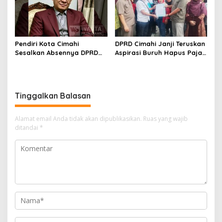
Pendiri Kota Cimahi
DPRD Cimahi Janji Teruskan
Sesalkan Absennya DPRD
Aspirasi Buruh Hapus Pajak
dalam Dialog Pembahasan
Penghasilan ke Presiden
Rebranding RSUD Cibabat
dan DPR
Tinggalkan Balasan
Alamat email Anda tidak akan dipublikasikan.
Ruas yang wajib
ditandai
*