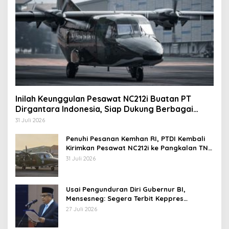
Inilah Keunggulan Pesawat NC212i Buatan PT
Dirgantara Indonesia, Siap Dukung Berbagai
Operasi TNI
31 Juli 2026
Penuhi Pesanan Kemhan RI, PTDI Kembali
Kirimkan Pesawat NC212i ke Pangkalan TNI
AU
31 Juli 2026
Usai Pengunduran Diri Gubernur BI,
Mensesneg: Segera Terbit Keppres
Pemberhentian dengan Hormat
27 Juli 2026