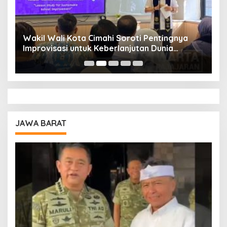
Wakil Wali Kota Cimahi Soroti Pentingnya
Y
Improvisasi untuk Keberlanjutan Dunia
S
Pendidikan
A
JAWA BARAT