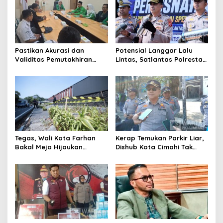
Pastikan Akurasi dan
Potensial Langgar Lalu
Validitas Pemutakhiran
Lintas, Satlantas Polresta
Data Parpol, Bawaslu Kota
Bandung Tindak Ribuan
Cimahi Lakukan
Motor Berknalpot Brong
Pengawasan
Tegas, Wali Kota Farhan
Kerap Temukan Parkir Liar,
Bakal Meja Hijaukan
Dishub Kota Cimahi Tak
Penebang Pohon di Jalan
Henti Lakukan Edukasi dan
Riau
Pembinaan