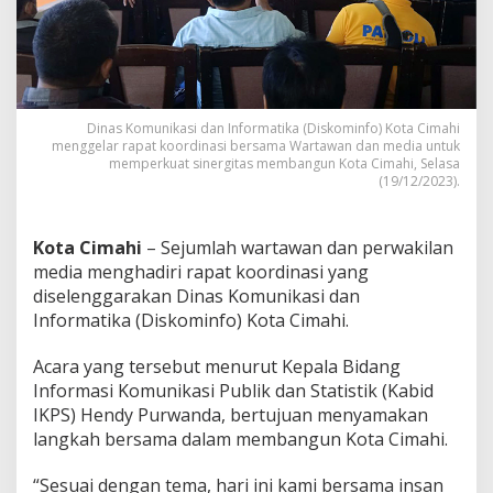
i
s
k
o
m
i
n
Dinas Komunikasi dan Informatika (Diskominfo) Kota Cimahi
menggelar rapat koordinasi bersama Wartawan dan media untuk
f
memperkuat sinergitas membangun Kota Cimahi, Selasa
o
(19/12/2023).
K
o
t
Kota Cimahi
– Sejumlah wartawan dan perwakilan
a
C
media menghadiri rapat koordinasi yang
i
diselenggarakan Dinas Komunikasi dan
m
Informatika (Diskominfo) Kota Cimahi.
a
h
Acara yang tersebut menurut Kepala Bidang
i
G
Informasi Komunikasi Publik dan Statistik (Kabid
a
IKPS) Hendy Purwanda, bertujuan menyamakan
n
langkah bersama dalam membangun Kota Cimahi.
d
e
“Sesuai dengan tema, hari ini kami bersama insan
n