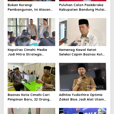
Bukan Kurangi
Puluhan Calon Paskibraka
Pembangunan, Ini Alasan
Kabupaten Bandung Mulai
Pemkot Cimahi Lakukan
Ikuti Pemusatan Latihan
Pengurangan Belanja
Daerah
Kapolres Cimahi: Media
Kemenag Kawal Ketat
Jadi Mitra Strategis
Seleksi Capim Baznas Kota
Bangun Kepercayaan
Cimahi: Kita Ingin
Publik
Komisioner Baznas
Berintegritas
Baznas Kota Cimahi Cari
Adhitia Yudisthira Optimis
Pimpinan Baru, 22 Orang
Zakat Bisa Jadi Alat Utama
Ikuti Seleksi
Selesaikan Masalah Sosial
Kota Cimahi