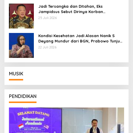
Jadi Tersangka dan Ditahan, Eks
Jampidsus Sebut Dirinya Korban
Kriminalisasi
25 Juli 2026
Kondisi Kesehatan Jadi Alasan Nanik S
Deyang Mundur dari BGN, Prabowo Tunjuk
Wamentan Sudaryono
22 Juli 2026
MUSIK
PENDIDIKAN