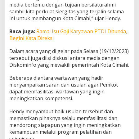
g
media bertemu dengan tujuan bersilaturahmi
M
sambil kita perkuat siergitas yang terjalin selama
e
ini untuk membangun Kota Cimahi,” ujar Hendy.
d
i
Baca juga:
Ramai Isu Gaji Karyawan PTDI Ditunda,
a
K
Begini Kata Direksi
a
w
Dalam acara yang di gelar pada Selasa (19/12/2023)
a
tersebut juga diisi diskusi antara media dengan
l
Diskominfo yang mewakili pemerintah Kota Cimahi.
K
o
n
Beberapa diantara wartawan yang hadir
d
menyampaikan saran dan usulan agar Pemkot
u
dapat memfasilitasi wartawan yang ingin
s
meningkatkan kompetensi.
i
f
i
Hendy menyambut baik usulan tersebut dan
t
memastikan pihaknya selalu memfasilitasi dan
a
mendorong siapapun yang ingin meningkatkan
s
kemampuan melalui program pelatihan dan
K
o
sejenisnya.