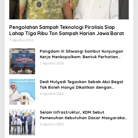
Pengolahan Sampah Teknologi Pirolisis Siap
Lahap Tiga Ribu Ton Sampah Harian Jawa Barat
7 Agustus 2026
Pangdam III Siliwangi Sambut Kunjungan
Kerja Menkopolkam: Bentuk Perhatian
Pemerintah
7 Agustus 2026
Dedi Mulyadi Tegaskan Sebab Aksi Begal
Tak Boleh Hanya Dikaitkan dengan
Ekonomi
6 Agustus 2026
Selain Infrastruktur, KDM Sebut
Pemenuhan Kebutuhan Dasar Masyarakat
Jadi Fokus APBD Jabar 2027
6 Agustus 2026