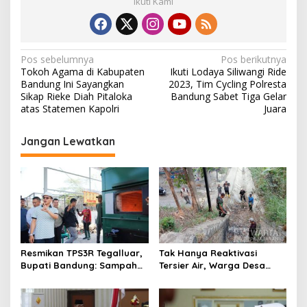
Ikuti Kami
N
Pos sebelumnya
Pos berikutnya
Tokoh Agama di Kabupaten
Ikuti Lodaya Siliwangi Ride
a
Bandung Ini Sayangkan
2023, Tim Cycling Polresta
v
Sikap Rieke Diah Pitaloka
Bandung Sabet Tiga Gelar
atas Statemen Kapolri
Juara
i
g
Jangan Lewatkan
a
s
i
p
o
s
Resmikan TPS3R Tegalluar,
Tak Hanya Reaktivasi
Bupati Bandung: Sampah
Tersier Air, Warga Desa
Bukan Hanya Urusan
Ciburuy Inginkan Jalan
Pemerintah
Alternatif di Padalarang