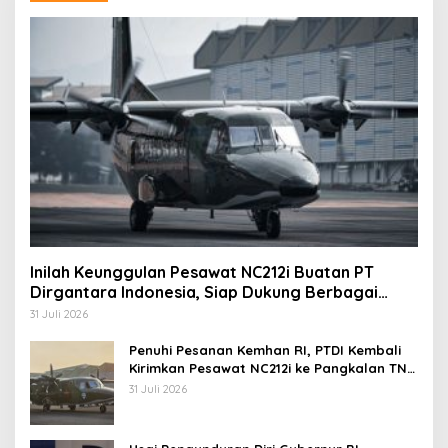
Inilah Keunggulan Pesawat NC212i Buatan PT
Dirgantara Indonesia, Siap Dukung Berbagai
Operasi TNI
31 Juli 2026
Penuhi Pesanan Kemhan RI, PTDI Kembali
Kirimkan Pesawat NC212i ke Pangkalan TNI
AU
31 Juli 2026