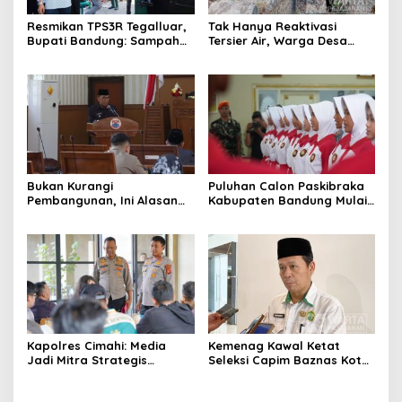
Resmikan TPS3R Tegalluar,
Tak Hanya Reaktivasi
Bupati Bandung: Sampah
Tersier Air, Warga Desa
Bukan Hanya Urusan
Ciburuy Inginkan Jalan
Pemerintah
Alternatif di Padalarang
Bukan Kurangi
Puluhan Calon Paskibraka
Pembangunan, Ini Alasan
Kabupaten Bandung Mulai
Pemkot Cimahi Lakukan
Ikuti Pemusatan Latihan
Pengurangan Belanja
Daerah
Kapolres Cimahi: Media
Kemenag Kawal Ketat
Jadi Mitra Strategis
Seleksi Capim Baznas Kota
Bangun Kepercayaan
Cimahi: Kita Ingin
Publik
Komisioner Baznas