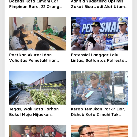
Baznas Kota Cimahi Cari
Adhitia Yudisthira Optimis
Pimpinan Baru, 22 Orang
Zakat Bisa Jadi Alat Utama
Ikuti Seleksi
Selesaikan Masalah Sosial
Kota Cimahi
Pastikan Akurasi dan
Potensial Langgar Lalu
Validitas Pemutakhiran
Lintas, Satlantas Polresta
Data Parpol, Bawaslu Kota
Bandung Tindak Ribuan
Cimahi Lakukan
Motor Berknalpot Brong
Pengawasan
Tegas, Wali Kota Farhan
Kerap Temukan Parkir Liar,
Bakal Meja Hijaukan
Dishub Kota Cimahi Tak
Penebang Pohon di Jalan
Henti Lakukan Edukasi dan
Riau
Pembinaan