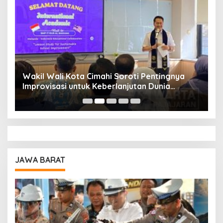
Wakil Wali Kota Cimahi Soroti Pentingnya
Y
Improvisasi untuk Keberlanjutan Dunia
S
Pendidikan
A
JAWA BARAT