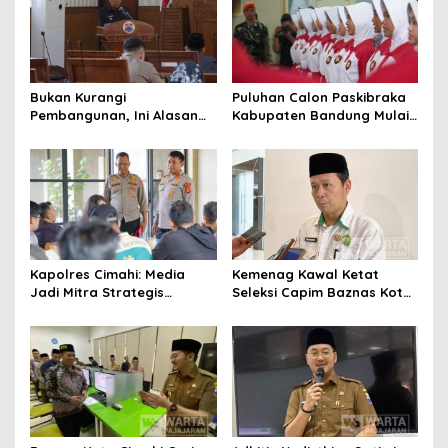
Bukan Kurangi
Puluhan Calon Paskibraka
Pembangunan, Ini Alasan
Kabupaten Bandung Mulai
Pemkot Cimahi Lakukan
Ikuti Pemusatan Latihan
Pengurangan Belanja
Daerah
Kapolres Cimahi: Media
Kemenag Kawal Ketat
Jadi Mitra Strategis
Seleksi Capim Baznas Kota
Bangun Kepercayaan
Cimahi: Kita Ingin
Publik
Komisioner Baznas
Berintegritas