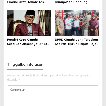
Cimahi 2029, Tokoh: Tak
Kabupaten Bandung
Cukup Hanya Bermodal
Dibangun Oktober 2026,
Legitimasi Parpol
Siap Tampung Dua Ribu
Siswa
Pendiri Kota Cimahi
DPRD Cimahi Janji Teruskan
Sesalkan Absennya DPRD
Aspirasi Buruh Hapus Pajak
dalam Dialog Pembahasan
Penghasilan ke Presiden
Rebranding RSUD Cibabat
dan DPR
Tinggalkan Balasan
Alamat email Anda tidak akan dipublikasikan.
Ruas yang wajib
ditandai
*