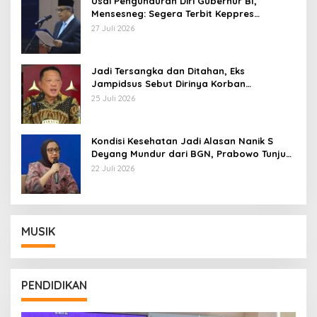
Usai Pengunduran Diri Gubernur BI,
Mensesneg: Segera Terbit Keppres
Pemberhentian dengan Hormat
27 Juli 2026
Jadi Tersangka dan Ditahan, Eks
Jampidsus Sebut Dirinya Korban
Kriminalisasi
25 Juli 2026
Kondisi Kesehatan Jadi Alasan Nanik S
Deyang Mundur dari BGN, Prabowo Tunjuk
Wamentan Sudaryono
22 Juli 2026
MUSIK
PENDIDIKAN