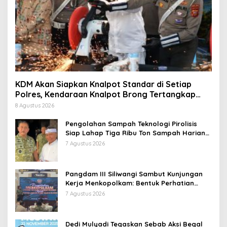
KDM Akan Siapkan Knalpot Standar di Setiap
Polres, Kendaraan Knalpot Brong Tertangkap
Langsung Ganti
8 Agustus 2026
Pengolahan Sampah Teknologi Pirolisis
Siap Lahap Tiga Ribu Ton Sampah Harian
Jawa Barat
7 Agustus 2026
Pangdam III Siliwangi Sambut Kunjungan
Kerja Menkopolkam: Bentuk Perhatian
Pemerintah
7 Agustus 2026
Dedi Mulyadi Tegaskan Sebab Aksi Begal