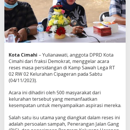
a
D
P
R
D
K
o
t
a
C
Kota Cimahi
– Yulianawati, anggota DPRD Kota
i
m
Cimahi dari fraksi Demokrat, menggelar acara
a
reses masa persidangan di Kamp Sawah Lega RT
h
02 RW 02 Kelurahan Cipageran pada Sabtu
i
(04/11/2023).
,
R
e
Acara ini dihadiri oleh 500 masyarakat dari
s
kelurahan tersebut yang memanfaatkan
p
kesempatan untuk menyampaikan aspirasi mereka.
o
n
Salah satu isu utama yang diangkat dalam reses ini
P
o
adalah persoalan sampah, Penerangan Jalan Gang
s