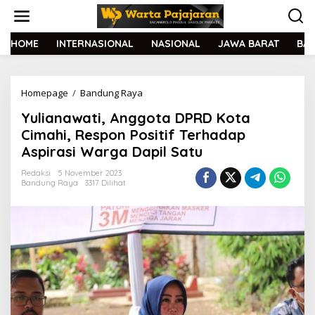
L
e
w
a
HOME
INTERNASIONAL
NASIONAL
JAWA BARAT
BA
t
i
k
Homepage
/
Bandung Raya
Y
e
u
k
Yulianawati, Anggota DPRD Kota
l
o
i
n
Cimahi, Respon Positif Terhadap
a
t
Aspirasi Warga Dapil Satu
n
e
a
n
Redaksi
5 November 2023
w
Bandung Raya
3317 Dilihat
a
t
i
,
A
n
g
g
o
t