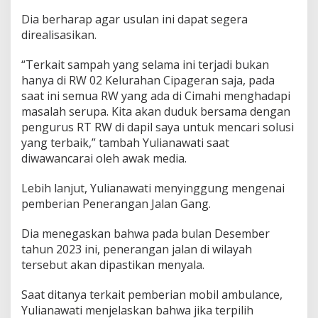
D
Dia berharap agar usulan ini dapat segera
a
direalisasikan.
p
i
l
“Terkait sampah yang selama ini terjadi bukan
S
hanya di RW 02 Kelurahan Cipageran saja, pada
a
saat ini semua RW yang ada di Cimahi menghadapi
t
masalah serupa. Kita akan duduk bersama dengan
u
pengurus RT RW di dapil saya untuk mencari solusi
yang terbaik,” tambah Yulianawati saat
diwawancarai oleh awak media.
Lebih lanjut, Yulianawati menyinggung mengenai
pemberian Penerangan Jalan Gang.
Dia menegaskan bahwa pada bulan Desember
tahun 2023 ini, penerangan jalan di wilayah
tersebut akan dipastikan menyala.
Saat ditanya terkait pemberian mobil ambulance,
Yulianawati menjelaskan bahwa jika terpilih