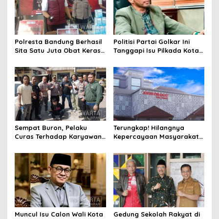
Polresta Bandung Berhasil
Politisi Partai Golkar Ini
Sita Satu Juta Obat Keras
Tanggapi Isu Pilkada Kota
Serta Ungkap Ratusan
Cimahi 2029: Terlalu Dini
Kasus Narkoba
Sempat Buron, Pelaku
Terungkap! Hilangnya
Curas Terhadap Karyawan
Kepercayaan Masyarakat
Pabrik di Majalaya Berhasil
Latarbelakangi Rencana
Ditangkap Polisi
Rebranding RSUD Cibabat
Muncul Isu Calon Wali Kota
Gedung Sekolah Rakyat di