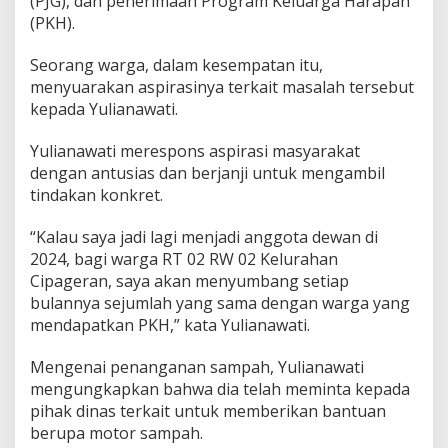
(PJG), dan penerimaan Program Keluarga Harapan
i
(PKH).
t
i
Seorang warga, dalam kesempatan itu,
f
T
menyuarakan aspirasinya terkait masalah tersebut
e
kepada Yulianawati.
r
h
Yulianawati merespons aspirasi masyarakat
a
dengan antusias dan berjanji untuk mengambil
d
a
tindakan konkret.
p
A
“Kalau saya jadi lagi menjadi anggota dewan di
s
2024, bagi warga RT 02 RW 02 Kelurahan
p
Cipageran, saya akan menyumbang setiap
i
r
bulannya sejumlah yang sama dengan warga yang
a
mendapatkan PKH,” kata Yulianawati.
s
i
Mengenai penanganan sampah, Yulianawati
W
mengungkapkan bahwa dia telah meminta kepada
a
r
pihak dinas terkait untuk memberikan bantuan
g
berupa motor sampah.
a