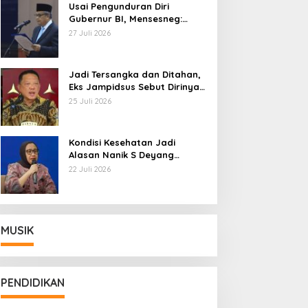
Usai Pengunduran Diri
Gubernur BI, Mensesneg:
Segera Terbit Keppres
27 Juli 2026
Pemberhentian dengan
Hormat
Jadi Tersangka dan Ditahan,
Eks Jampidsus Sebut Dirinya
Korban Kriminalisasi
25 Juli 2026
Kondisi Kesehatan Jadi
Alasan Nanik S Deyang
Mundur dari BGN, Prabowo
22 Juli 2026
Tunjuk Wamentan Sudaryono
MUSIK
PENDIDIKAN