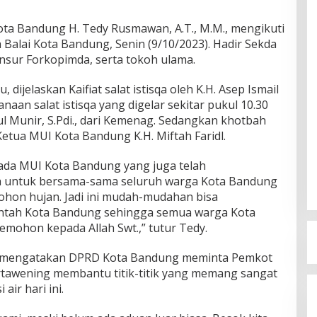
ta Bandung H. Tedy Rusmawan, A.T., M.M., mengikuti
za Balai Kota Bandung, Senin (9/10/2023). Hadir Sekda
sur Forkopimda, serta tokoh ulama.
 dijelaskan Kaifiat salat istisqa oleh K.H. Asep Ismail
aan salat istisqa yang digelar sekitar pukul 10.30
jul Munir, S.Pdi., dari Kemenag. Sedangkan khotbah
Ketua MUI Kota Bandung K.H. Miftah Faridl.
pada MUI Kota Bandung yang juga telah
a untuk bersama-sama seluruh warga Kota Bandung
ohon hujan. Jadi ini mudah-mudahan bisa
rintah Kota Bandung sehingga semua warga Kota
ohon kepada Allah Swt.,” tutur Tedy.
ia mengatakan DPRD Kota Bandung meminta Pemkot
awening membantu titik-titik yang memang sangat
ir hari ini.