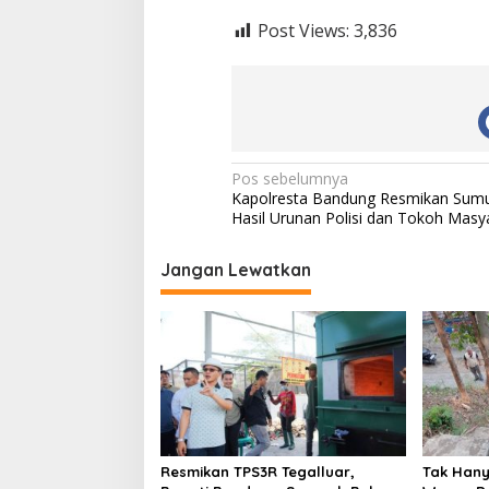
Post Views:
3,836
N
Pos sebelumnya
Kapolresta Bandung Resmikan Sumu
a
Hasil Urunan Polisi dan Tokoh Masy
v
i
Jangan Lewatkan
g
a
s
i
p
o
Resmikan TPS3R Tegalluar,
Tak Hanya