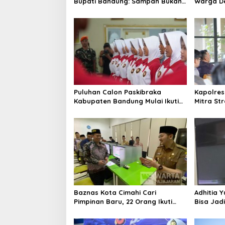
s
Bupati Bandung: Sampah Bukan
Warga De
Hanya Urusan Pemerintah
Jalan Al
Puluhan Calon Paskibraka
Kapolres
Kabupaten Bandung Mulai Ikuti
Mitra St
Pemusatan Latihan
Kepercay
Baznas Kota Cimahi Cari
Adhitia Y
Pimpinan Baru, 22 Orang Ikuti
Bisa Jad
Seleksi
Masalah 