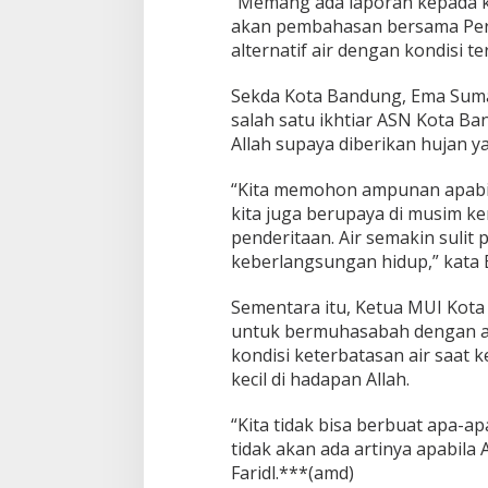
“Memang ada laporan kepada ka
n
akan pembahasan bersama Peru
g
alternatif air dengan kondisi t
Sekda Kota Bandung, Ema Sumar
salah satu ikhtiar ASN Kota B
Allah supaya diberikan hujan y
“Kita memohon ampunan apabila
kita juga berupaya di musim ke
penderitaan. Air semakin sulit
keberlangsungan hidup,” kata 
Sementara itu, Ketua MUI Kota
untuk bermuhasabah dengan apa 
kondisi keterbatasan air saat 
kecil di hadapan Allah.
“Kita tidak bisa berbuat apa-ap
tidak akan ada artinya apabila 
Faridl.***(amd)