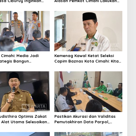
sa Ciburuy Inginkan
Alasan Pemkot Cimahi Lakukan
ternatif di Padalarang
Pengurangan Belanja Daerah
 Cimahi: Media Jadi
Kemenag Kawal Ketat Seleksi
rategis Bangun
Capim Baznas Kota Cimahi: Kita
aan Publik
Ingin Komisioner Baznas
Berintegritas
udisthira Optimis Zakat
Pastikan Akurasi dan Validitas
i Alat Utama Selesaikan
Pemutakhiran Data Parpol,
Sosial Kota Cimahi
Bawaslu Kota Cimahi Lakukan
Pengawasan