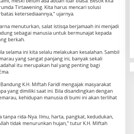
mi, meski belum ada aduan luar biasa. Besok kita
mda Tirtawening. Kita harus mencari solusi
erbatas ketersediaannya,” ujarnya.
na menuturkan, salat istisqa berjamaah ini menjadi
Penguatan Pendidikan Agama dan
andung sebagai manusia untuk bermunajat kepada
Karakter Sekolah Nur Al Rahman
ang berkah.
Bikin Sekolah di Malaysia Tertarik
Mempelajarinya
 selama ini kita selalu melakukan kesalahan. Sambil
marau yang sangat panjang ini, banyak sekali
 padahal itu merupakan hal yang penting bagi
Ema.
 Bandung K.H. Miftah Faridl mengajak masyarakat
yang dimiliki saat ini. Bila disandingkan dengan
kemarau, kehidupan manusia di bumi ini akan terlihat
a tanpa rida-Nya. Ilmu, harta, pangkat, kedudukan,
Allah tidak menurunkan hujan,” tutur K.H. Miftah