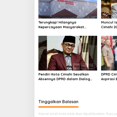
Terungkap! Hilangnya
Muncul I
Kepercayaan Masyarakat
Cimahi 2
Latarbelakangi Rencana
Hanya Be
Rebranding RSUD Cibabat
Parpol
Pendiri Kota Cimahi Sesalkan
DPRD Cim
Absennya DPRD dalam Dialog
Aspirasi
Pembahasan Rebranding RSUD
Penghasi
Cibabat
Tinggalkan Balasan
Alamat email Anda tidak akan dipublikasikan.
Ruas ya