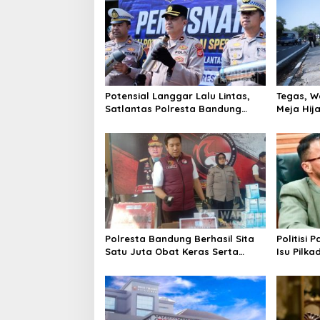
Potensial Langgar Lalu Lintas,
Tegas, W
Satlantas Polresta Bandung
Meja Hij
Tindak Ribuan Motor Berknalpot
di Jalan 
Brong
Polresta Bandung Berhasil Sita
Politisi 
Satu Juta Obat Keras Serta
Isu Pilka
Ungkap Ratusan Kasus Narkoba
Terlalu Di