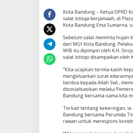
i
s
Kota Bandung – Ketua DPRD Ko
q
salat istisqa berjamaah, di Pla
a
Kota Bandung Ema Sumarna, un
b
e
r
Sebelum salat meminta hujan itu,
s
dari MUI Kota Bandung. Pelaksan
a
WIB itu dipimpin oleh K.H. Siro
m
salat istisqo disampaikan oleh 
a
A
S
“Kita ucapkan terima kasih ke
N
mengeluarkan surat edaranny
P
berdoa kepada Allah Swt., mem
e
disosialisasikan melalui Peme
m
Bandung bersama-sama kita mem
k
o
t
Terkait tentang kekeringan, 
B
Bandung bersama Perumda Tirt
a
rawan untuk merespons kondisi a
n
d
u