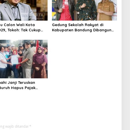
su Calon Wali Kota
Gedung Sekolah Rakyat di
029, Tokoh: Tak Cukup
Kabupaten Bandung Dibangun
rmodal Legitimasi
Oktober 2026, Siap Tampung Dua
Ribu Siswa
ahi Janji Teruskan
 Buruh Hapus Pajak
lan ke Presiden dan DPR
ng wajib ditandai
*