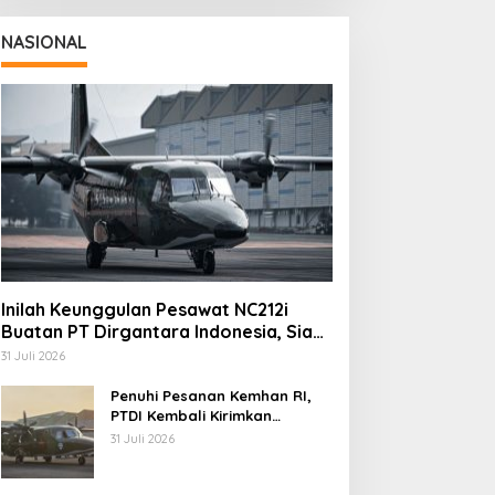
NASIONAL
Inilah Keunggulan Pesawat NC212i
Buatan PT Dirgantara Indonesia, Siap
Dukung Berbagai Operasi TNI
31 Juli 2026
Penuhi Pesanan Kemhan RI,
PTDI Kembali Kirimkan
Pesawat NC212i ke Pangkalan
31 Juli 2026
TNI AU