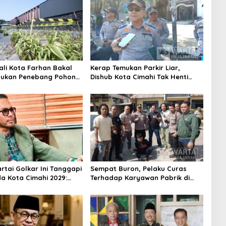
ali Kota Farhan Bakal
Kerap Temukan Parkir Liar,
aukan Penebang Pohon
Dishub Kota Cimahi Tak Henti
Riau
Lakukan Edukasi dan Pembinaan
Partai Golkar Ini Tanggapi
Sempat Buron, Pelaku Curas
da Kota Cimahi 2029:
Terhadap Karyawan Pabrik di
ni
Majalaya Berhasil Ditangkap
Polisi