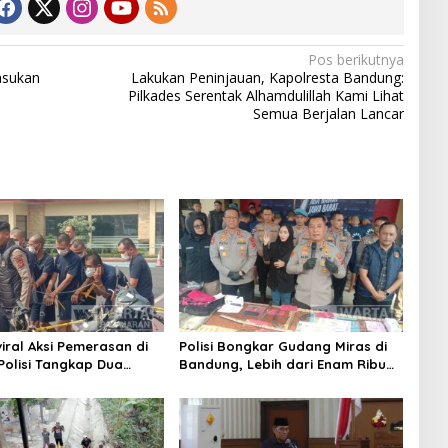
Pos berikutnya
asukan
Lakukan Peninjauan, Kapolresta Bandung:
Pilkades Serentak Alhamdulillah Kami Lihat
Semua Berjalan Lancar
iral Aksi Pemerasan di
Polisi Bongkar Gudang Miras di
 Polisi Tangkap Dua
Bandung, Lebih dari Enam Ribu
Pelaku
Botol Disita