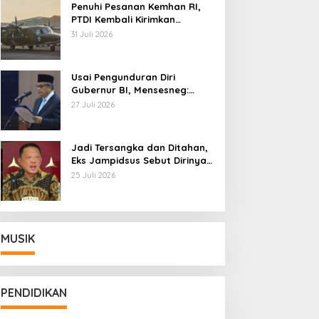
Penuhi Pesanan Kemhan RI,
PTDI Kembali Kirimkan
Pesawat NC212i ke Pangkalan
31 Juli 2026
TNI AU
Usai Pengunduran Diri
Gubernur BI, Mensesneg:
Segera Terbit Keppres
27 Juli 2026
Pemberhentian dengan
Hormat
Jadi Tersangka dan Ditahan,
Eks Jampidsus Sebut Dirinya
Korban Kriminalisasi
25 Juli 2026
MUSIK
PENDIDIKAN