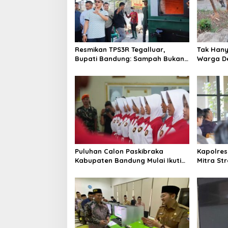
Resmikan TPS3R Tegalluar,
Tak Hanya
Bupati Bandung: Sampah Bukan
Warga De
Hanya Urusan Pemerintah
Jalan Al
Puluhan Calon Paskibraka
Kapolres
Kabupaten Bandung Mulai Ikuti
Mitra St
Pemusatan Latihan
Kepercay