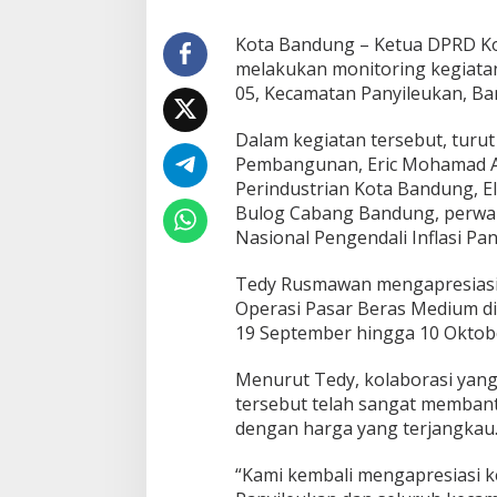
O
p
Kota Bandung – Ketua DPRD Kot
e
melakukan monitoring kegiata
r
05, Kecamatan Panyileukan, Ban
a
s
i
Dalam kegiatan tersebut, turu
B
Pembangunan, Eric Mohamad At
e
Perindustrian Kota Bandung, El
r
Bulog Cabang Bandung, perwaki
a
Nasional Pengendali Inflasi Pa
s
T
e
Tedy Rusmawan mengapresiasi 
r
Operasi Pasar Beras Medium di
l
19 September hingga 10 Oktob
a
k
s
Menurut Tedy, kolaborasi yang
a
tersebut telah sangat memba
n
dengan harga yang terjangkau
a
“Kami kembali mengapresiasi k