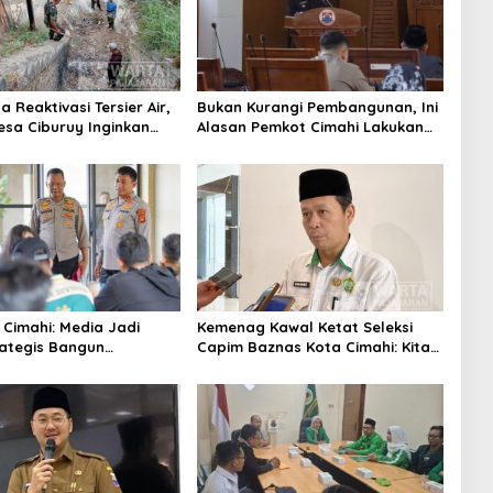
 Reaktivasi Tersier Air,
Bukan Kurangi Pembangunan, Ini
sa Ciburuy Inginkan
Alasan Pemkot Cimahi Lakukan
ternatif di Padalarang
Pengurangan Belanja Daerah
 Cimahi: Media Jadi
Kemenag Kawal Ketat Seleksi
rategis Bangun
Capim Baznas Kota Cimahi: Kita
aan Publik
Ingin Komisioner Baznas
Berintegritas