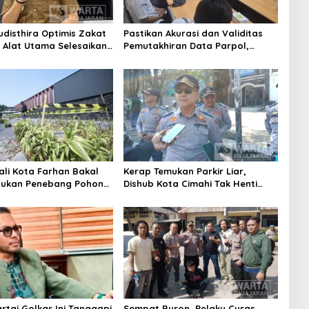
udisthira Optimis Zakat
Pastikan Akurasi dan Validitas
i Alat Utama Selesaikan
Pemutakhiran Data Parpol,
Sosial Kota Cimahi
Bawaslu Kota Cimahi Lakukan
Pengawasan
ali Kota Farhan Bakal
Kerap Temukan Parkir Liar,
aukan Penebang Pohon
Dishub Kota Cimahi Tak Henti
Riau
Lakukan Edukasi dan Pembinaan
Partai Golkar Ini Tanggapi
Sempat Buron, Pelaku Curas