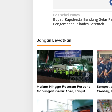
N
Pos sebelumnya
Bupati-Kapolresta Bandung Gelar P
a
Pengamanan Pilkades Serentak
v
i
Jangan Lewatkan
g
a
s
i
p
o
s
Malam Minggu Ratusan Personel
Sempat v
Gabungan Gelar Apel, Lanjut
Ciwidey,
Patroli Skala Besar Kabupaten
terduga 
Bandung