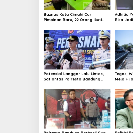
Baznas Kota Cimahi Cari
Adhitia Y
Pimpinan Baru, 22 Orang Ikuti
Bisa Jad
Seleksi
Masalah 
Potensial Langgar Lalu Lintas,
Tegas, W
Satlantas Polresta Bandung
Meja Hij
Tindak Ribuan Motor Berknalpot
di Jalan 
Brong
Polresta Bandung Berhasil Sita
Politisi 