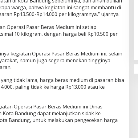
atan di Kota Bandung sebelumnya, dan alhamdulilah
rapa warga, bahwa kegiatan ini sangat membantu di
isaran Rp13.500-Rp14.000 per kilogramnya,” ujarnya.
n Operasi Pasar Beras Medium ini setiap
Penguatan Pendidikan Agama dan
imal 10 kilogram, dengan harga beli Rp10.500 per
Karakter Sekolah Nur Al Rahman
Bikin Sekolah di Malaysia Tertarik
Mempelajarinya
nya kegiatan Operasi Pasar Beras Medium ini, selain
arakat, namun juga segera menekan tingginya
aran.
ang tidak lama, harga beras medium di pasaran bisa
.000, paling tidak ke harga Rp13.000 atau ke
iatan Operasi Pasar Beras Medium ini Dinas
n Kota Bandung dapat melanjutkan sidak ke
 Kota Bandung, untuk melakukan pengecekan harga