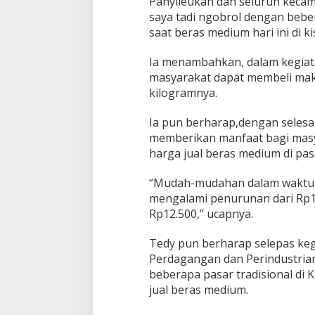
Panyileukan dan seluruh kecam
saya tadi ngobrol dengan bebe
saat beras medium hari ini di k
Ia menambahkan, dalam kegiata
masyarakat dapat membeli maks
kilogramnya.
Ia pun berharap,dengan selesai
memberikan manfaat bagi masy
harga jual beras medium di pas
“Mudah-mudahan dalam waktu y
mengalami penurunan dari Rp14
Rp12.500,” ucapnya.
Tedy pun berharap selepas keg
Perdagangan dan Perindustria
beberapa pasar tradisional di
jual beras medium.