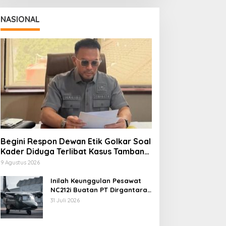
NASIONAL
Begini Respon Dewan Etik Golkar Soal
Kader Diduga Terlibat Kasus Tambang
Emas
9 Agustus 2026
Inilah Keunggulan Pesawat
NC212i Buatan PT Dirgantara
Indonesia, Siap Dukung
31 Juli 2026
Berbagai Operasi TNI