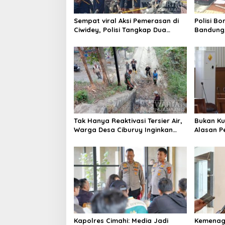
p
o
Sempat viral Aksi Pemerasan di
Polisi B
s
Ciwidey, Polisi Tangkap Dua
Bandung,
terduga Pelaku
Botol Dis
Tak Hanya Reaktivasi Tersier Air,
Bukan Ku
Warga Desa Ciburuy Inginkan
Alasan P
Jalan Alternatif di Padalarang
Penguran
Kapolres Cimahi: Media Jadi
Kemenag 