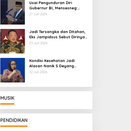
Usai Pengunduran Diri
Gubernur BI, Mensesneg:
Segera Terbit Keppres
27 Juli 2026
Pemberhentian dengan
Hormat
Jadi Tersangka dan Ditahan,
Eks Jampidsus Sebut Dirinya
Korban Kriminalisasi
25 Juli 2026
Kondisi Kesehatan Jadi
Alasan Nanik S Deyang
Mundur dari BGN, Prabowo
22 Juli 2026
Tunjuk Wamentan Sudaryono
MUSIK
PENDIDIKAN