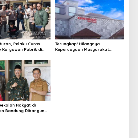
uron, Pelaku Curas
Terungkap! Hilangnya
 Karyawan Pabrik di
Kepercayaan Masyarakat
 Berhasil Ditangkap
Latarbelakangi Rencana
Rebranding RSUD Cibabat
ekolah Rakyat di
en Bandung Dibangun
2026, Siap Tampung Dua
wa