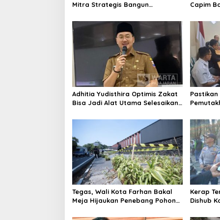
Mitra Strategis Bangun
Capim Ba
Kepercayaan Publik
Ingin Ko
Berintegr
Adhitia Yudisthira Optimis Zakat
Pastikan 
Bisa Jadi Alat Utama Selesaikan
Pemutakh
Masalah Sosial Kota Cimahi
Bawaslu 
Pengawa
Tegas, Wali Kota Farhan Bakal
Kerap Te
Meja Hijaukan Penebang Pohon
Dishub K
di Jalan Riau
Lakukan 