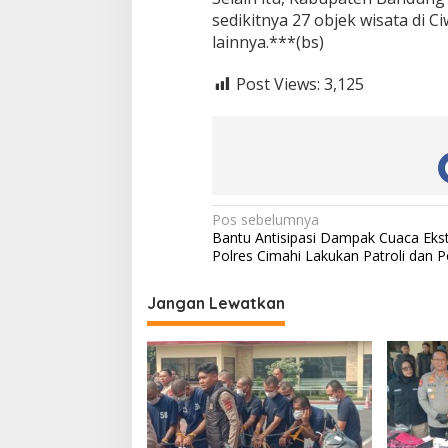
sedikitnya 27 objek wisata di 
lainnya.***(bs)
Post Views:
3,125
N
Pos sebelumnya
Bantu Antisipasi Dampak Cuaca Ekst
a
Polres Cimahi Lakukan Patroli dan
v
i
Jangan Lewatkan
g
a
s
i