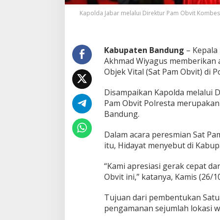
P
Kapolda Jabar melalui Direktur Pam Obvit Kombe
e
n
g
a
Kabupaten Bandung
– Kepala 
m
Akhmad Wiyagus memberikan a
a
n
Objek Vital (Sat Pam Obvit) di 
a
n
Disampaikan Kapolda melalui D
O
Pam Obvit Polresta merupakan
b
Bandung.
j
e
k
Dalam acara peresmian Sat Pam
V
itu, Hidayat menyebut di Kabu
i
t
“Kami apresiasi gerak cepat d
a
l
Obvit ini,” katanya, Kamis (26/1
Tujuan dari pembentukan Satu
pengamanan sejumlah lokasi w