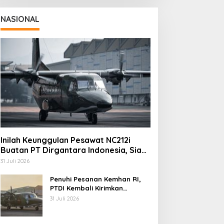
NASIONAL
Inilah Keunggulan Pesawat NC212i
Buatan PT Dirgantara Indonesia, Siap
Dukung Berbagai Operasi TNI
31 Juli 2026
Penuhi Pesanan Kemhan RI,
PTDI Kembali Kirimkan
Pesawat NC212i ke Pangkalan
31 Juli 2026
TNI AU