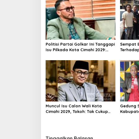
Politisi Partai Golkar Ini Tanggapi
Sempat B
Isu Pilkada Kota Cimahi 2029:
Terhadap
Terlalu Dini
Majalaya
Polisi
Muncul Isu Calon Wali Kota
Gedung S
Cimahi 2029, Tokoh: Tak Cukup
Kabupat
Hanya Bermodal Legitimasi
Oktober 
Parpol
Ribu Sis
Tinggalkan Balasan