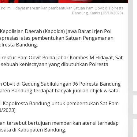
s Pol m Hidayat meresmikan pembentukan Satuan Pam Obvit di Polresta
Bandung, Kamis (26/10/2023).
Kepolisian Daerah (Kapolda) Jawa Barat Irjen Pol
presiasi atas pembentukan Satuan Pengamanan
Polresta Bandung.
irektur Pam Obvit Polda Jabar Kombes M Hidayat, Sat
 sebuah keniscayaan yang dibutuhkan Polresta
 Obvit di Gedung Sabilulungan 96 Polresta Bandung
paten Bandung terdapat banyak jumlah objek wisata.
ari Kapolresta Bandung untuk pembentukan Sat Pam
0/2023).
an tersebut bertujuan memberikan atensi terhadap
isata di Kabupaten Bandung.