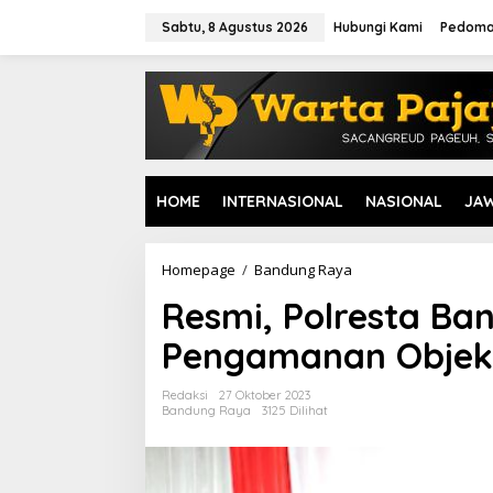
L
e
Sabtu, 8 Agustus 2026
Hubungi Kami
Pedoma
w
a
t
i
k
e
k
o
HOME
INTERNASIONAL
NASIONAL
JA
n
t
e
n
Homepage
/
Bandung Raya
R
e
Resmi, Polresta Ban
s
m
Pengamanan Objek 
i
,
P
Redaksi
27 Oktober 2023
o
Bandung Raya
3125 Dilihat
l
r
e
s