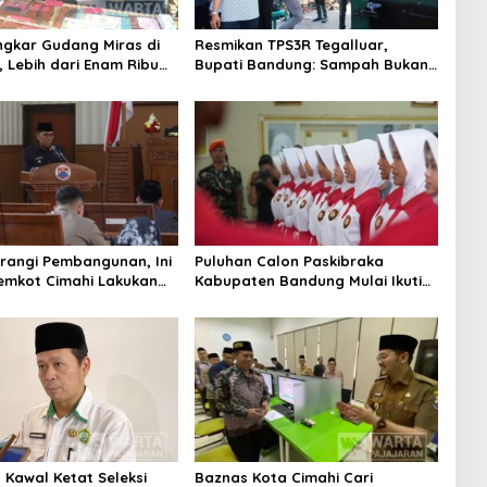
ongkar Gudang Miras di
Resmikan TPS3R Tegalluar,
 Lebih dari Enam Ribu
Bupati Bandung: Sampah Bukan
ita
Hanya Urusan Pemerintah
rangi Pembangunan, Ini
Puluhan Calon Paskibraka
emkot Cimahi Lakukan
Kabupaten Bandung Mulai Ikuti
gan Belanja Daerah
Pemusatan Latihan
Kawal Ketat Seleksi
Baznas Kota Cimahi Cari