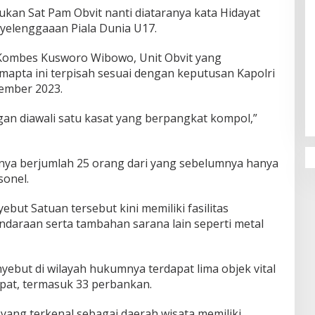
kukan Sat Pam Obvit nanti diataranya kata Hidayat
elenggaaan Piala Dunia U17.
Kombes Kusworo Wibowo, Unit Obvit yang
apta ini terpisah sesuai dengan keputusan Kapolri
Penguatan Pendidikan Agama dan
ember 2023.
Karakter Sekolah Nur Al Rahman
Bikin Sekolah di Malaysia Tertarik
gan diawali satu kasat yang berpangkat kompol,”
Mempelajarinya
nya berjumlah 25 orang dari yang sebelumnya hanya
sonel.
ebut Satuan tersebut kini memiliki fasilitas
daraan serta tambahan sarana lain seperti metal
nyebut di wilayah hukumnya terdapat lima objek vital
epat, termasuk 33 perbankan.
yang terkenal sebagai daerah wisata memiliki