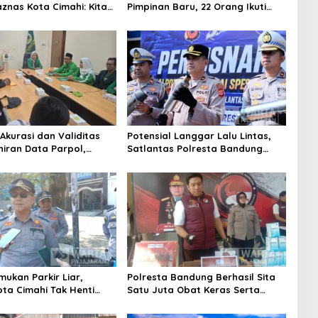
znas Kota Cimahi: Kita
Pimpinan Baru, 22 Orang Ikuti
misioner Baznas
Seleksi
itas
Akurasi dan Validitas
Potensial Langgar Lalu Lintas,
iran Data Parpol,
Satlantas Polresta Bandung
Kota Cimahi Lakukan
Tindak Ribuan Motor Berknalpot
san
Brong
mukan Parkir Liar,
Polresta Bandung Berhasil Sita
ota Cimahi Tak Henti
Satu Juta Obat Keras Serta
Edukasi dan Pembinaan
Ungkap Ratusan Kasus Narkoba