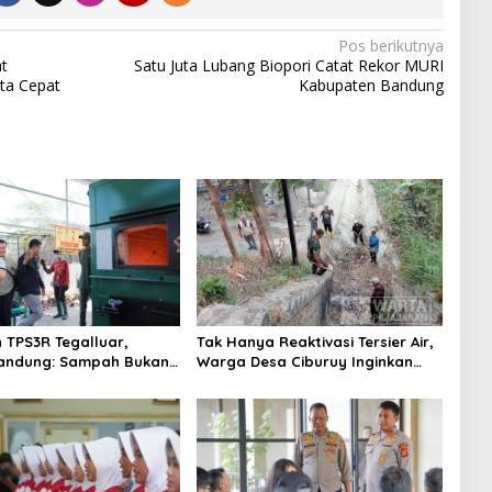
Pos berikutnya
t
Satu Juta Lubang Biopori Catat Rekor MURI
eta Cepat
Kabupaten Bandung
 TPS3R Tegalluar,
Tak Hanya Reaktivasi Tersier Air,
Bandung: Sampah Bukan
Warga Desa Ciburuy Inginkan
usan Pemerintah
Jalan Alternatif di Padalarang