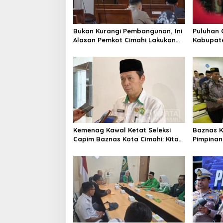
Bukan Kurangi Pembangunan, Ini
Puluhan 
Alasan Pemkot Cimahi Lakukan
Kabupate
Pengurangan Belanja Daerah
Pemusata
Kemenag Kawal Ketat Seleksi
Baznas K
Capim Baznas Kota Cimahi: Kita
Pimpinan 
Ingin Komisioner Baznas
Seleksi
Berintegritas