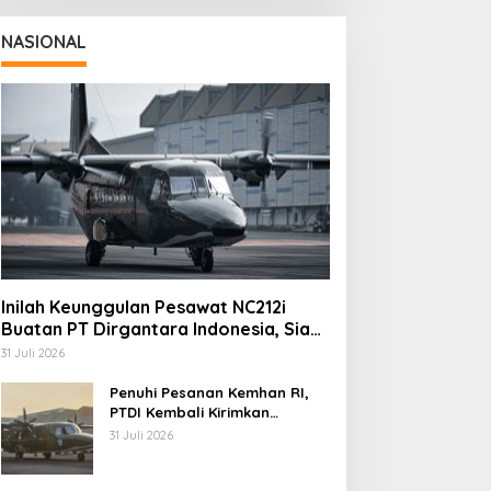
NASIONAL
Inilah Keunggulan Pesawat NC212i
Buatan PT Dirgantara Indonesia, Siap
Dukung Berbagai Operasi TNI
31 Juli 2026
Penuhi Pesanan Kemhan RI,
PTDI Kembali Kirimkan
Pesawat NC212i ke Pangkalan
31 Juli 2026
TNI AU