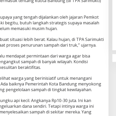
termasuk tentang kuota Bandung (di TPA Sarimukti)
upaya yang tengah dijalankan oleh jajaran Pemkot
ki begitu, butuh langkah strategis supaya masalah
dikan Agama dan
Wakil Wali Kota Cimahi Soroti
sebelum memasuki musim hujan.
 Nur Al Rahman
Pentingnya Improvisasi untuk
Malaysia Tertarik
Keberlanjutan Dunia Pendidikan
at situasi lebih berat. Kalau hujan, di TPA Sarimukti
at proses penurunan sampah dari truk,” ujarnya.
u mendapat permintaan dari warga agar bisa
gangkut sampah di banyak wilayah. Kondisi
ulitan beraktifitas.
elihat warga yang berinisiatif untuk menangani
. Ada baiknya Pemerintah Kota Bandung menyokong
g pengelolaan sampah di tingkat kewilayahan.
tungku api kecil. Angkanya Rp10-30 juta. Ini kan
eluarkan dana sendiri. Tetapi intinya warga ini
 menyelesaikan sampah di sekitar mereka. Yang