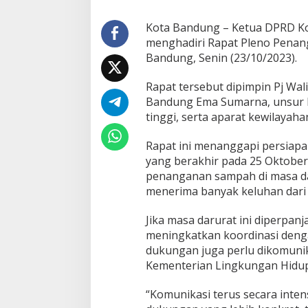
u
s
Kota Bandung – Ketua DPRD Ko
m
menghadiri Rapat Pleno Penan
a
Bandung, Senin (23/10/2023).
w
a
n
Rapat tersebut dipimpin Pj Wa
M
Bandung Ema Sumarna, unsur F
i
tinggi, serta aparat kewilayaha
n
t
Rapat ini menanggapi persiap
a
P
yang berakhir pada 25 Oktobe
e
penanganan sampah di masa dar
m
menerima banyak keluhan dari p
k
o
Jika masa darurat ini diperpan
t
G
meningkatkan koordinasi dengan
a
dukungan juga perlu dikomunik
n
Kementerian Lingkungan Hidu
d
e
“Komunikasi terus secara inte
n
g