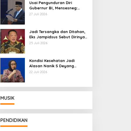
Usai Pengunduran Diri
Gubernur BI, Mensesneg:
Segera Terbit Keppres
27 Juli 2026
Pemberhentian dengan
Hormat
Jadi Tersangka dan Ditahan,
Eks Jampidsus Sebut Dirinya
Korban Kriminalisasi
25 Juli 2026
Kondisi Kesehatan Jadi
Alasan Nanik S Deyang
Mundur dari BGN, Prabowo
22 Juli 2026
Tunjuk Wamentan Sudaryono
MUSIK
PENDIDIKAN