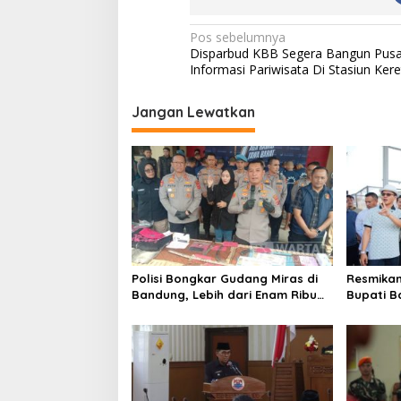
N
Pos sebelumnya
Disparbud KBB Segera Bangun Pusa
a
Informasi Pariwisata Di Stasiun Ker
v
i
Jangan Lewatkan
g
a
s
i
p
o
Polisi Bongkar Gudang Miras di
Resmikan
s
Bandung, Lebih dari Enam Ribu
Bupati 
Botol Disita
Hanya Ur