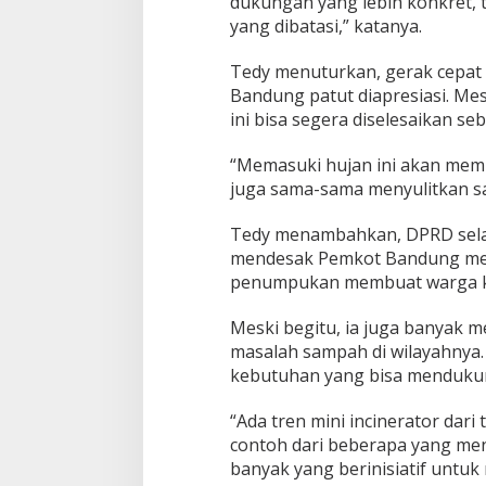
dukungan yang lebih konkret, 
P
yang dibatasi,” katanya.
e
m
Tedy menuturkan, gerak cepat 
p
Bandung patut diapresiasi. Mes
r
o
Penguatan Pendi
ini bisa segera diselesaikan 
v
Karakter Sekolah
Bikin Sekolah di 
“Memasuki hujan ini akan membu
Mempelajarinya
juga sama-sama menyulitkan sa
Tedy menambahkan, DPRD selal
mendesak Pemkot Bandung men
penumpukan membuat warga kes
Meski begitu, ia juga banyak m
masalah sampah di wilayahnya
kebutuhan yang bisa mendukun
“Ada tren mini incinerator dari 
contoh dari beberapa yang meng
banyak yang berinisiatif untuk