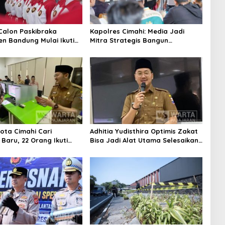
Calon Paskibraka
Kapolres Cimahi: Media Jadi
n Bandung Mulai Ikuti
Mitra Strategis Bangun
n Latihan
Kepercayaan Publik
ota Cimahi Cari
Adhitia Yudisthira Optimis Zakat
Baru, 22 Orang Ikuti
Bisa Jadi Alat Utama Selesaikan
Masalah Sosial Kota Cimahi