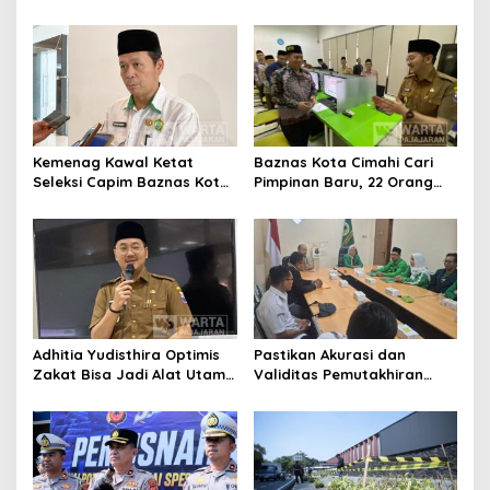
Ikuti Pemusatan Latihan
Bangun Kepercayaan
Publik
Kemenag Kawal Ketat
Baznas Kota Cimahi Cari
Seleksi Capim Baznas Kota
Pimpinan Baru, 22 Orang
Cimahi: Kita Ingin
Ikuti Seleksi
Komisioner Baznas
Berintegritas
Adhitia Yudisthira Optimis
Pastikan Akurasi dan
Zakat Bisa Jadi Alat Utama
Validitas Pemutakhiran
Selesaikan Masalah Sosial
Data Parpol, Bawaslu Kota
Kota Cimahi
Cimahi Lakukan
Pengawasan