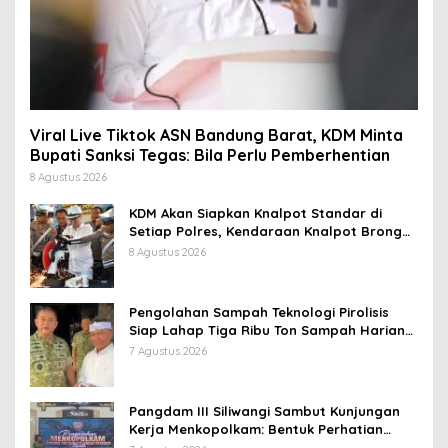
Viral Live Tiktok ASN Bandung Barat, KDM Minta
Bupati Sanksi Tegas: Bila Perlu Pemberhentian
8 Agustus 2026
KDM Akan Siapkan Knalpot Standar di
Setiap Polres, Kendaraan Knalpot Brong
Tertangkap Langsung Ganti
8 Agustus 2026
Pengolahan Sampah Teknologi Pirolisis
Siap Lahap Tiga Ribu Ton Sampah Harian
Jawa Barat
7 Agustus 2026
Pangdam III Siliwangi Sambut Kunjungan
Kerja Menkopolkam: Bentuk Perhatian
Pemerintah