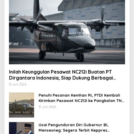
Inilah Keunggulan Pesawat NC212i Buatan PT
Dirgantara Indonesia, Siap Dukung Berbagai
Operasi TNI
31 Juli 2026
Penuhi Pesanan Kemhan RI, PTDI Kembali
Kirimkan Pesawat NC212i ke Pangkalan TNI
AU
31 Juli 2026
Usai Pengunduran Diri Gubernur BI,
Mensesneg: Segera Terbit Keppres