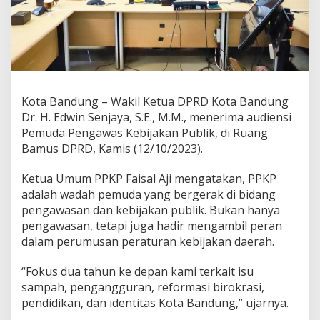
A
u
d
i
e
n
s
i
Kota Bandung – Wakil Ketua DPRD Kota Bandung
P
Dr. H. Edwin Senjaya, S.E., M.M., menerima audiensi
e
Pemuda Pengawas Kebijakan Publik, di Ruang
m
Bamus DPRD, Kamis (12/10/2023).
u
d
a
Ketua Umum PPKP Faisal Aji mengatakan, PPKP
P
adalah wadah pemuda yang bergerak di bidang
e
pengawasan dan kebijakan publik. Bukan hanya
n
pengawasan, tetapi juga hadir mengambil peran
g
a
dalam perumusan peraturan kebijakan daerah.
w
a
“Fokus dua tahun ke depan kami terkait isu
s
sampah, pengangguran, reformasi birokrasi,
K
pendidikan, dan identitas Kota Bandung,” ujarnya.
e
b