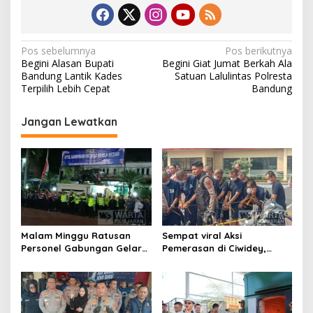
N
Pos sebelumnya
Pos berikutnya
Begini Alasan Bupati
Begini Giat Jumat Berkah Ala
a
Bandung Lantik Kades
Satuan Lalulintas Polresta
v
Terpilih Lebih Cepat
Bandung
i
Jangan Lewatkan
g
a
s
i
p
o
Malam Minggu Ratusan
Sempat viral Aksi
s
Personel Gabungan Gelar
Pemerasan di Ciwidey,
Apel, Lanjut Patroli Skala
Polisi Tangkap Dua terduga
Besar Kabupaten Bandung
Pelaku