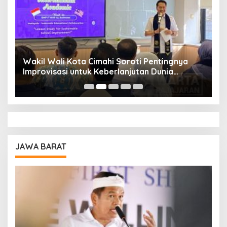
Wakil Wali Kota Cimahi Soroti Pentingnya
Y
Improvisasi untuk Keberlanjutan Dunia
S
Pendidikan
A
JAWA BARAT