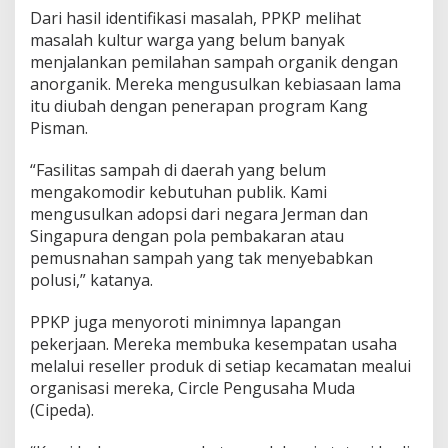
i
Dari hasil identifikasi masalah, PPKP melihat
j
masalah kultur warga yang belum banyak
a
menjalankan pemilahan sampah organik dengan
k
anorganik. Mereka mengusulkan kebiasaan lama
a
n
itu diubah dengan penerapan program Kang
P
Pisman.
u
b
“Fasilitas sampah di daerah yang belum
l
mengakomodir kebutuhan publik. Kami
i
k
mengusulkan adopsi dari negara Jerman dan
Singapura dengan pola pembakaran atau
pemusnahan sampah yang tak menyebabkan
polusi,” katanya.
PPKP juga menyoroti minimnya lapangan
pekerjaan. Mereka membuka kesempatan usaha
melalui reseller produk di setiap kecamatan mealui
organisasi mereka, Circle Pengusaha Muda
(Cipeda).