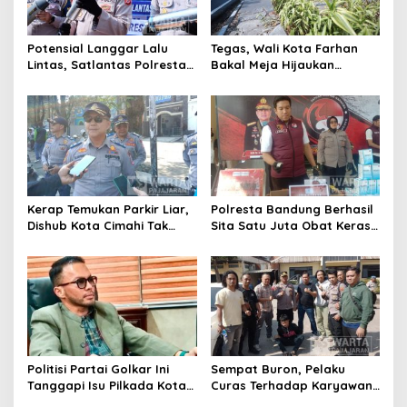
Potensial Langgar Lalu
Tegas, Wali Kota Farhan
Lintas, Satlantas Polresta
Bakal Meja Hijaukan
Bandung Tindak Ribuan
Penebang Pohon di Jalan
Motor Berknalpot Brong
Riau
Kerap Temukan Parkir Liar,
Polresta Bandung Berhasil
Dishub Kota Cimahi Tak
Sita Satu Juta Obat Keras
Henti Lakukan Edukasi dan
Serta Ungkap Ratusan
Pembinaan
Kasus Narkoba
Politisi Partai Golkar Ini
Sempat Buron, Pelaku
Tanggapi Isu Pilkada Kota
Curas Terhadap Karyawan
Cimahi 2029: Terlalu Dini
Pabrik di Majalaya Berhasil