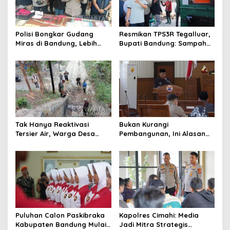
Polisi Bongkar Gudang
Resmikan TPS3R Tegalluar,
Miras di Bandung, Lebih
Bupati Bandung: Sampah
dari Enam Ribu Botol Disita
Bukan Hanya Urusan
Pemerintah
Tak Hanya Reaktivasi
Bukan Kurangi
Tersier Air, Warga Desa
Pembangunan, Ini Alasan
Ciburuy Inginkan Jalan
Pemkot Cimahi Lakukan
Alternatif di Padalarang
Pengurangan Belanja
Daerah
Puluhan Calon Paskibraka
Kapolres Cimahi: Media
Kabupaten Bandung Mulai
Jadi Mitra Strategis