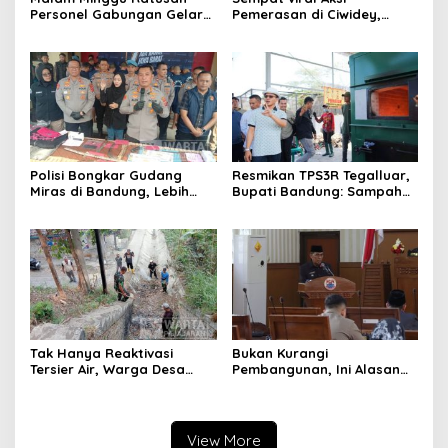
Personel Gabungan Gelar
Pemerasan di Ciwidey,
Apel, Lanjut Patroli Skala
Polisi Tangkap Dua terduga
Besar Kabupaten Bandung
Pelaku
Polisi Bongkar Gudang
Resmikan TPS3R Tegalluar,
Miras di Bandung, Lebih
Bupati Bandung: Sampah
dari Enam Ribu Botol Disita
Bukan Hanya Urusan
Pemerintah
Tak Hanya Reaktivasi
Bukan Kurangi
Tersier Air, Warga Desa
Pembangunan, Ini Alasan
Ciburuy Inginkan Jalan
Pemkot Cimahi Lakukan
Alternatif di Padalarang
Pengurangan Belanja
Daerah
View More