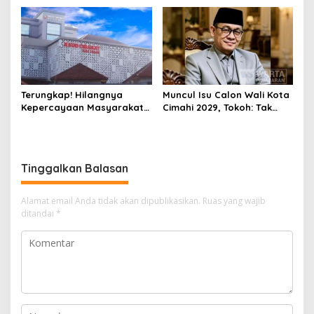
Ditangkap Polisi
Terungkap! Hilangnya
Muncul Isu Calon Wali Kota
Kepercayaan Masyarakat
Cimahi 2029, Tokoh: Tak
Latarbelakangi Rencana
Cukup Hanya Bermodal
Rebranding RSUD Cibabat
Legitimasi Parpol
Tinggalkan Balasan
Alamat email Anda tidak akan dipublikasikan.
Ruas yang wajib
ditandai
*