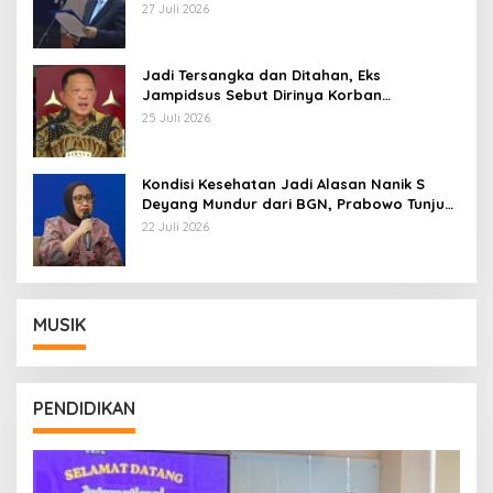
Pemberhentian dengan Hormat
27 Juli 2026
Jadi Tersangka dan Ditahan, Eks
Jampidsus Sebut Dirinya Korban
Kriminalisasi
25 Juli 2026
Kondisi Kesehatan Jadi Alasan Nanik S
Deyang Mundur dari BGN, Prabowo Tunjuk
Wamentan Sudaryono
22 Juli 2026
MUSIK
PENDIDIKAN