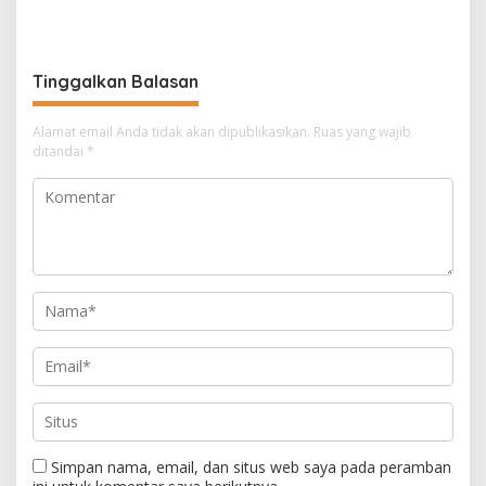
Penghasilan ke Presiden
Satnarkoba Polres Cimahi
dan DPR
Tinggalkan Balasan
Alamat email Anda tidak akan dipublikasikan.
Ruas yang wajib
ditandai
*
Simpan nama, email, dan situs web saya pada peramban