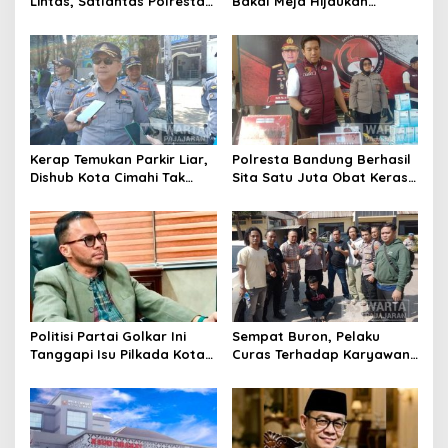
Lintas, Satlantas Polresta
Bakal Meja Hijaukan
Bandung Tindak Ribuan
Penebang Pohon di Jalan
Motor Berknalpot Brong
Riau
Kerap Temukan Parkir Liar,
Polresta Bandung Berhasil
Dishub Kota Cimahi Tak
Sita Satu Juta Obat Keras
Henti Lakukan Edukasi dan
Serta Ungkap Ratusan
Pembinaan
Kasus Narkoba
Politisi Partai Golkar Ini
Sempat Buron, Pelaku
Tanggapi Isu Pilkada Kota
Curas Terhadap Karyawan
Cimahi 2029: Terlalu Dini
Pabrik di Majalaya Berhasil
Ditangkap Polisi