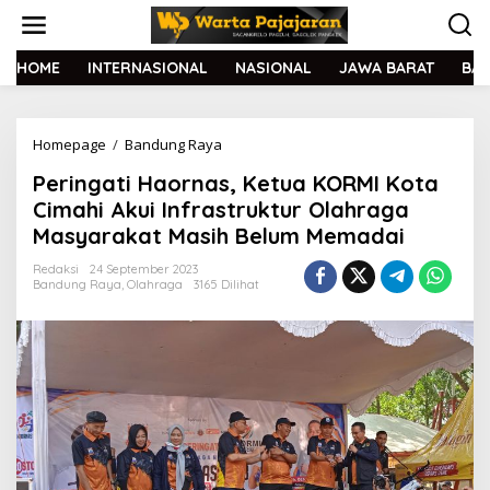
L
e
w
a
HOME
INTERNASIONAL
NASIONAL
JAWA BARAT
BA
t
i
k
Homepage
/
Bandung Raya
P
e
e
k
Peringati Haornas, Ketua KORMI Kota
r
o
i
n
Cimahi Akui Infrastruktur Olahraga
n
t
Masyarakat Masih Belum Memadai
g
e
a
n
Redaksi
24 September 2023
t
Bandung Raya
,
Olahraga
3165 Dilihat
i
H
a
o
r
n
a
s
,
K