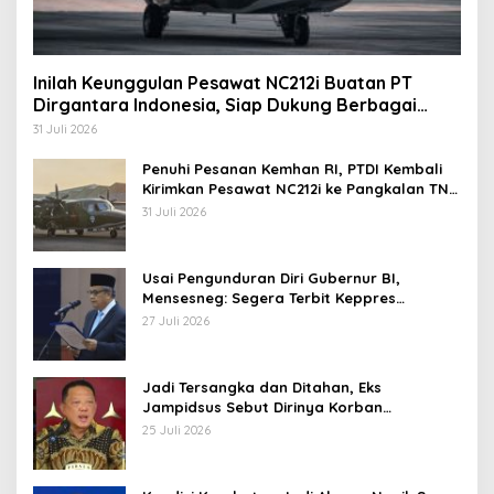
Inilah Keunggulan Pesawat NC212i Buatan PT
Dirgantara Indonesia, Siap Dukung Berbagai
Operasi TNI
31 Juli 2026
Penuhi Pesanan Kemhan RI, PTDI Kembali
Kirimkan Pesawat NC212i ke Pangkalan TNI
AU
31 Juli 2026
Usai Pengunduran Diri Gubernur BI,
Mensesneg: Segera Terbit Keppres
Pemberhentian dengan Hormat
27 Juli 2026
Jadi Tersangka dan Ditahan, Eks
Jampidsus Sebut Dirinya Korban
Kriminalisasi
25 Juli 2026