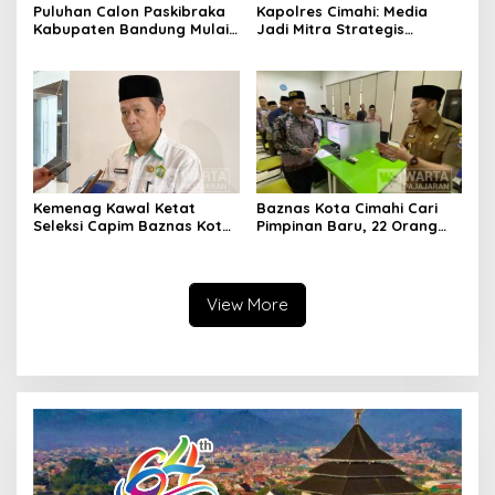
Puluhan Calon Paskibraka
Kapolres Cimahi: Media
Kabupaten Bandung Mulai
Jadi Mitra Strategis
Ikuti Pemusatan Latihan
Bangun Kepercayaan
Publik
Kemenag Kawal Ketat
Baznas Kota Cimahi Cari
Seleksi Capim Baznas Kota
Pimpinan Baru, 22 Orang
Cimahi: Kita Ingin
Ikuti Seleksi
Komisioner Baznas
Berintegritas
View More