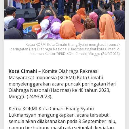
e
t
u
a
K
O
R
M
I
Ketua KORMI Kota Cimahi Enang Syahri menghadiri puncak
K
peringatan Hari Olahraga Nasional (Haornas) tingkat kota Cimahi di
halaman Kantor DPRD KOta Cimahi, Minggu (24/9/2023).
o
t
a
C
Kota Cimahi
– Komite Olahraga Rekreasi
i
Masyarakat Indonesia (KORMI) Kota Cimahi
m
menyelenggarakan acara puncak peringatan Hari
a
Olahraga Nasonal (Haornas) ke 40 tahun 2023,
h
i
Minggu (24/9/2023).
A
k
Ketua KORMI Kota Cimahi Enang Syahri
u
Lukmansyah mengungkapkan, acara tersebut
i
semula akan dilaksanakan pada 9 September lalu,
I
n
namun berhubung masih ada sejumlah kegiatan,