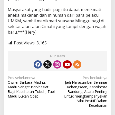
Masyarakat yang hadir pagi itu dapat menikmati
aneka makanan dan minuman dari para pelaku
UMKM, sambil menikmati suasana Minggu pagi di
sekitar alun-alun Cimahi yang tampil dengan wajah
baru.***(Hery)
Post Views:
3,165
Ikuti Kami
N
Pos sebelumnya
Pos berikutnya
Owner Sarkara Madhu:
Jadi Narasumber Seminar
a
Madu Sangat Berkhasiat
Kebangsaan, Kapolresta
v
Bagi Kesehatan Tubuh, Tapi
Bandung: Acara Penting
Madu Bukan Obat
Untuk mengkampanyekan
i
Nilai Positif Dalam
Keseharian
g
a