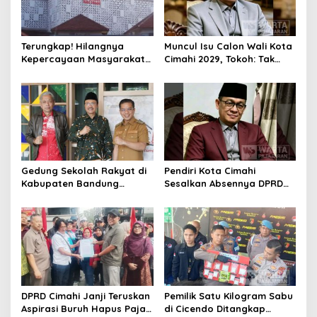
Terungkap! Hilangnya
Muncul Isu Calon Wali Kota
Kepercayaan Masyarakat
Cimahi 2029, Tokoh: Tak
Latarbelakangi Rencana
Cukup Hanya Bermodal
Rebranding RSUD Cibabat
Legitimasi Parpol
Gedung Sekolah Rakyat di
Pendiri Kota Cimahi
Kabupaten Bandung
Sesalkan Absennya DPRD
Dibangun Oktober 2026,
dalam Dialog Pembahasan
Siap Tampung Dua Ribu
Rebranding RSUD Cibabat
Siswa
DPRD Cimahi Janji Teruskan
Pemilik Satu Kilogram Sabu
Aspirasi Buruh Hapus Pajak
di Cicendo Ditangkap