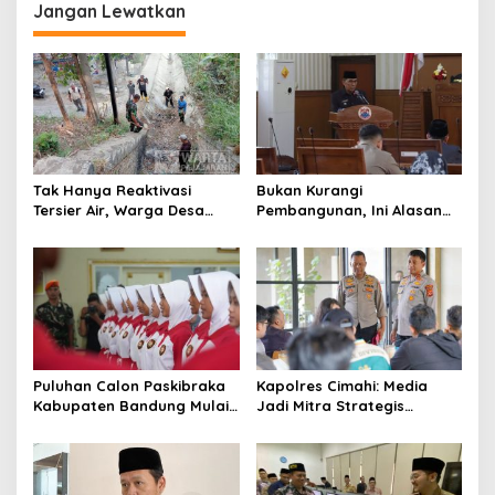
Jangan Lewatkan
s
i
p
o
s
Tak Hanya Reaktivasi
Bukan Kurangi
Tersier Air, Warga Desa
Pembangunan, Ini Alasan
Ciburuy Inginkan Jalan
Pemkot Cimahi Lakukan
Alternatif di Padalarang
Pengurangan Belanja
Daerah
Puluhan Calon Paskibraka
Kapolres Cimahi: Media
Kabupaten Bandung Mulai
Jadi Mitra Strategis
Ikuti Pemusatan Latihan
Bangun Kepercayaan
Publik