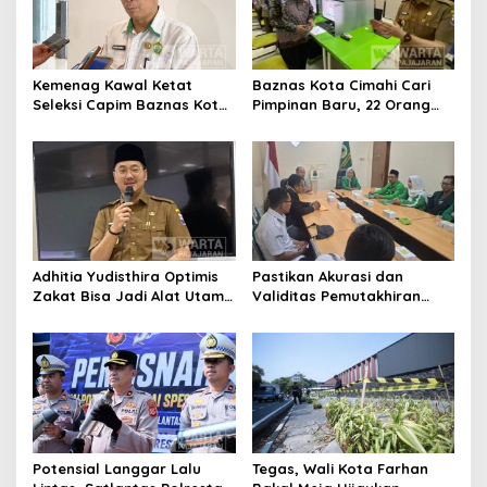
Kemenag Kawal Ketat
Baznas Kota Cimahi Cari
Seleksi Capim Baznas Kota
Pimpinan Baru, 22 Orang
Cimahi: Kita Ingin
Ikuti Seleksi
Komisioner Baznas
Berintegritas
Adhitia Yudisthira Optimis
Pastikan Akurasi dan
Zakat Bisa Jadi Alat Utama
Validitas Pemutakhiran
Selesaikan Masalah Sosial
Data Parpol, Bawaslu Kota
Kota Cimahi
Cimahi Lakukan
Pengawasan
Potensial Langgar Lalu
Tegas, Wali Kota Farhan