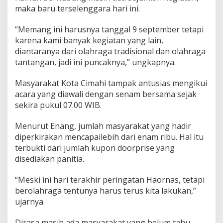
f
maka baru terselenggara hari ini.
r
a
“Memang ini harusnya tanggal 9 september tetapi
s
karena kami banyak kegiatan yang lain,
t
r
diantaranya dari olahraga tradisional dan olahraga
u
tantangan, jadi ini puncaknya,” ungkapnya.
k
t
Masyarakat Kota Cimahi tampak antusias mengikui
u
acara yang diawali dengan senam bersama sejak
r
O
sekira pukul 07.00 WIB.
l
a
Menurut Enang, jumlah masyarakat yang hadir
h
diperkirakan mencapailebih dari enam ribu. Hal itu
r
terbukti dari jumlah kupon doorprise yang
a
g
disediakan panitia.
a
M
“Meski ini hari terakhir peringatan Haornas, tetapi
a
berolahraga tentunya harus terus kita lakukan,”
s
ujarnya.
y
a
r
Dirasa masih ada masyarakat yang belum tahu