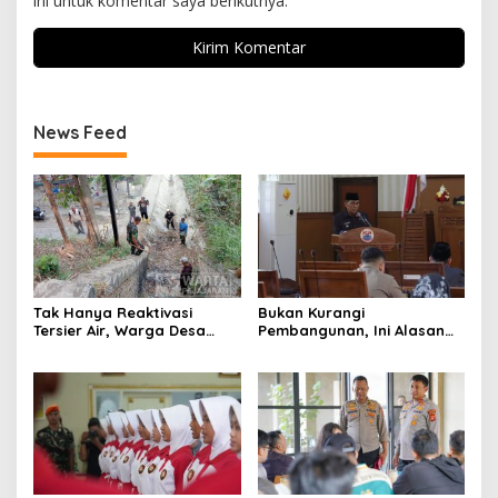
ini untuk komentar saya berikutnya.
News Feed
Tak Hanya Reaktivasi
Bukan Kurangi
Tersier Air, Warga Desa
Pembangunan, Ini Alasan
Ciburuy Inginkan Jalan
Pemkot Cimahi Lakukan
Alternatif di Padalarang
Pengurangan Belanja
Daerah