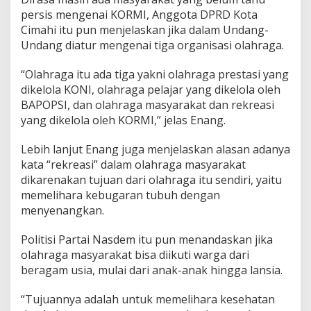
a
persis mengenai KORMI, Anggota DPRD Kota
k
Cimahi itu pun menjelaskan jika dalam Undang-
a
Undang diatur mengenai tiga organisasi olahraga.
t
M
a
“Olahraga itu ada tiga yakni olahraga prestasi yang
s
dikelola KONI, olahraga pelajar yang dikelola oleh
i
BAPOPSI, dan olahraga masyarakat dan rekreasi
h
yang dikelola oleh KORMI,” jelas Enang.
B
e
l
Lebih lanjut Enang juga menjelaskan alasan adanya
u
kata “rekreasi” dalam olahraga masyarakat
m
dikarenakan tujuan dari olahraga itu sendiri, yaitu
M
memelihara kebugaran tubuh dengan
e
m
menyenangkan.
a
d
Politisi Partai Nasdem itu pun menandaskan jika
a
olahraga masyarakat bisa diikuti warga dari
i
beragam usia, mulai dari anak-anak hingga lansia.
“Tujuannya adalah untuk memelihara kesehatan