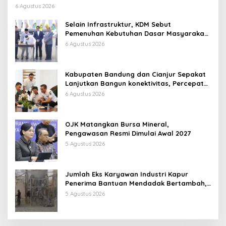
6 Agustus 2026
Selain Infrastruktur, KDM Sebut
Pemenuhan Kebutuhan Dasar Masyarakat
Jadi Fokus APBD Jabar 2027
6 Agustus 2026
Kabupaten Bandung dan Cianjur Sepakat
Lanjutkan Bangun konektivitas, Percepat
Pertumbuhan Ekonomi Daerah
6 Agustus 2026
OJK Matangkan Bursa Mineral,
Pengawasan Resmi Dimulai Awal 2027
5 Agustus 2026
Jumlah Eks Karyawan Industri Kapur
Penerima Bantuan Mendadak Bertambah,
KDM: Kita Identifikasi
5 Agustus 2026