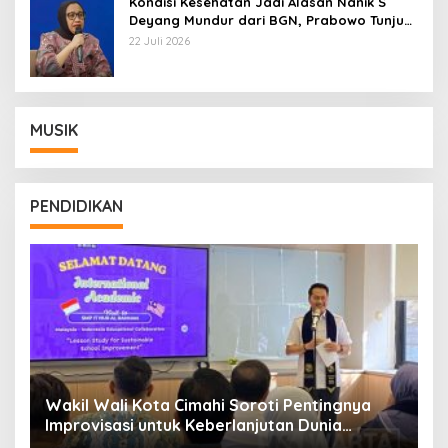
Kondisi Kesehatan Jadi Alasan Nanik S
Deyang Mundur dari BGN, Prabowo Tunjuk
Wamentan Sudaryono
22 Juli 2026
MUSIK
PENDIDIKAN
Wakil Wali Kota Cimahi Soroti Pentingnya
Y
Improvisasi untuk Keberlanjutan Dunia
S
Pendidikan
A