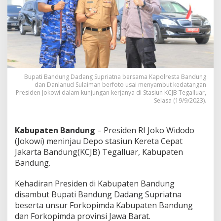
d
u
n
g
K
e
h
a
d
Bupati Bandung Dadang Supriatna bersama Kapolresta Bandung
i
dan Danlanud Sulaiman berfoto usai menyambut kedatangan
r
Presiden Jokowi dalam kunjungan kerjanya di Stasiun KCJB Tegalluar,
Selasa (19/9/2023).
a
n
K
C
Kabupaten Bandung
– Presiden RI Joko Widodo
J
(Jokowi) meninjau Depo stasiun Kereta Cepat
B
Jakarta Bandung(KCJB) Tegalluar, Kabupaten
D
Bandung.
o
r
o
Kehadiran Presiden di Kabupaten Bandung
n
disambut Bupati Bandung Dadang Supriatna
g
beserta unsur Forkopimda Kabupaten Bandung
K
dan Forkopimda provinsi Jawa Barat.
e