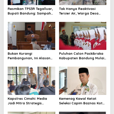
o
s
Resmikan TPS3R Tegalluar,
Tak Hanya Reaktivasi
Bupati Bandung: Sampah
Tersier Air, Warga Desa
Bukan Hanya Urusan
Ciburuy Inginkan Jalan
Pemerintah
Alternatif di Padalarang
Bukan Kurangi
Puluhan Calon Paskibraka
Pembangunan, Ini Alasan
Kabupaten Bandung Mulai
Pemkot Cimahi Lakukan
Ikuti Pemusatan Latihan
Pengurangan Belanja
Daerah
Kapolres Cimahi: Media
Kemenag Kawal Ketat
Jadi Mitra Strategis
Seleksi Capim Baznas Kota
Bangun Kepercayaan
Cimahi: Kita Ingin
Publik
Komisioner Baznas