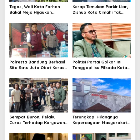
Tegas, Wali Kota Farhan
Kerap Temukan Parkir Liar,
Bakal Meja Hijaukan
Dishub Kota Cimahi Tak
Penebang Pohon di Jalan
Henti Lakukan Edukasi dan
Riau
Pembinaan
Polresta Bandung Berhasil
Politisi Partai Golkar Ini
Sita Satu Juta Obat Keras
Tanggapi Isu Pilkada Kota
Serta Ungkap Ratusan
Cimahi 2029: Terlalu Dini
Kasus Narkoba
Sempat Buron, Pelaku
Terungkap! Hilangnya
Curas Terhadap Karyawan
Kepercayaan Masyarakat
Pabrik di Majalaya Berhasil
Latarbelakangi Rencana
Ditangkap Polisi
Rebranding RSUD Cibabat