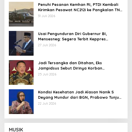
Penuhi Pesanan Kemhan RI, PTDI Kembali
Kirimkan Pesawat NC212i ke Pangkalan TNI
AU
31 Juli 2026
Usai Pengunduran Diri Gubernur BI,
Mensesneg: Segera Terbit Keppres
Pemberhentian dengan Hormat
27 Juli 2026
Jadi Tersangka dan Ditahan, Eks
Jampidsus Sebut Dirinya Korban
Kriminalisasi
25 Juli 2026
Kondisi Kesehatan Jadi Alasan Nanik S
Deyang Mundur dari BGN, Prabowo Tunjuk
Wamentan Sudaryono
22 Juli 2026
MUSIK