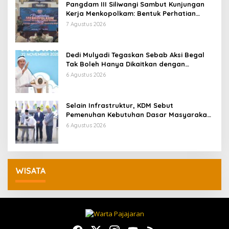
Pangdam III Siliwangi Sambut Kunjungan
Kerja Menkopolkam: Bentuk Perhatian
Pemerintah
7 Agustus 2026
Dedi Mulyadi Tegaskan Sebab Aksi Begal
Tak Boleh Hanya Dikaitkan dengan
Ekonomi
6 Agustus 2026
Selain Infrastruktur, KDM Sebut
Pemenuhan Kebutuhan Dasar Masyarakat
Jadi Fokus APBD Jabar 2027
6 Agustus 2026
WISATA