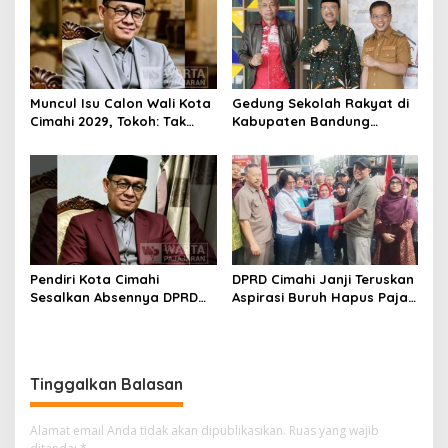
Muncul Isu Calon Wali Kota
Gedung Sekolah Rakyat di
Cimahi 2029, Tokoh: Tak
Kabupaten Bandung
Cukup Hanya Bermodal
Dibangun Oktober 2026,
Legitimasi Parpol
Siap Tampung Dua Ribu
Siswa
Pendiri Kota Cimahi
DPRD Cimahi Janji Teruskan
Sesalkan Absennya DPRD
Aspirasi Buruh Hapus Pajak
dalam Dialog Pembahasan
Penghasilan ke Presiden
Rebranding RSUD Cibabat
dan DPR
Tinggalkan Balasan
Alamat email Anda tidak akan dipublikasikan.
Ruas yang wajib