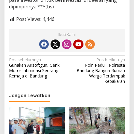
para investor untuk berinvestasi di daerah yang
dipimpinnya.***(bs)
Post Views:
4,446
Ikuti Kami
N
Pos sebelumnya
Pos berikutnya
Gunakan Airsoftgun, Genk
Polri Peduli, Polresta
a
Motor Intimidasi Seorang
Bandung Bangun Rumah
v
Remaja di Bandung
Warga Terdampak
Kebakaran
i
g
Jangan Lewatkan
a
s
i
p