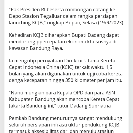
m
a
“Pak Presiden RI beserta rombongan datang ke
j
Depo Stasion Tegalluar dalam rangka persiapan
u
launching KCJB,” ungkap Bupati, Selasa (19/9/2023).
a
n
Kehadiran KCJB diharapkan Bupati Dadang dapat
B
e
mendorong ppercepatan ekonomi khususnya di
r
kawasan Bandung Raya.
b
a
Ia mengutip pernyataan Direktur Utama Kereta
g
Cepat Indonesia China (KCIC) terkait waktu 1,5
a
i
bulan yang akan digunakan untuk upji coba kereta
A
denga kecepatan hingga 350 kilometer per jam itu.
s
p
“Nanti mungkin para Kepala OPD dan para ASN
e
Kabupaten Bandung akan mencoba Kereta Cepat
k
d
Jakarta Bandung ini,” tutur Dadang Supriatna.
i
D
Pemkab Bandung menurutnya sangat mendukung
a
seluruh persiapan infrastruktur pendukung KCJB,
e
termasuk aksesibilitas dari dan menuju stasiun
r