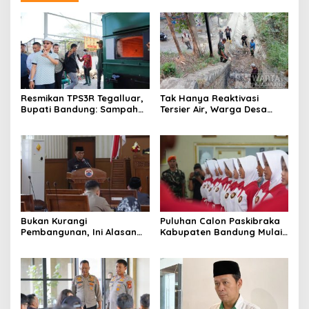
Resmikan TPS3R Tegalluar,
Tak Hanya Reaktivasi
Bupati Bandung: Sampah
Tersier Air, Warga Desa
Bukan Hanya Urusan
Ciburuy Inginkan Jalan
Pemerintah
Alternatif di Padalarang
Bukan Kurangi
Puluhan Calon Paskibraka
Pembangunan, Ini Alasan
Kabupaten Bandung Mulai
Pemkot Cimahi Lakukan
Ikuti Pemusatan Latihan
Pengurangan Belanja
Daerah