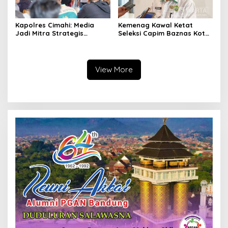
Kapolres Cimahi: Media
Kemenag Kawal Ketat
Jadi Mitra Strategis
Seleksi Capim Baznas Kota
Bangun Kepercayaan
Cimahi: Kita Ingin
Publik
Komisioner Baznas
Berintegritas
View More