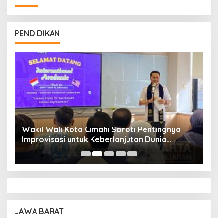
PENDIDIKAN
Wakil Wali Kota Cimahi Soroti Pentingnya
Y
Improvisasi untuk Keberlanjutan Dunia
S
Pendidikan
A
JAWA BARAT