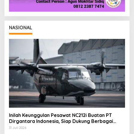
NASIONAL
Inilah Keunggulan Pesawat NC212i Buatan PT
Dirgantara Indonesia, Siap Dukung Berbagai
Operasi TNI
31 Juli 2026