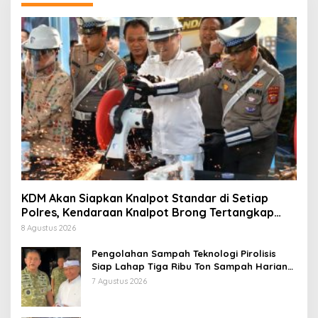
KDM Akan Siapkan Knalpot Standar di Setiap
Polres, Kendaraan Knalpot Brong Tertangkap
Langsung Ganti
8 Agustus 2026
Pengolahan Sampah Teknologi Pirolisis
Siap Lahap Tiga Ribu Ton Sampah Harian
Jawa Barat
7 Agustus 2026