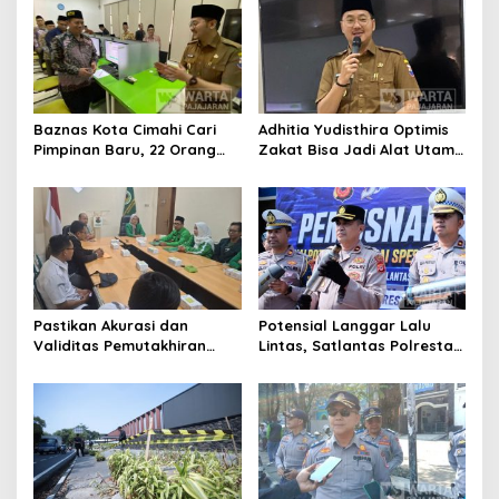
Berintegritas
Baznas Kota Cimahi Cari
Adhitia Yudisthira Optimis
Pimpinan Baru, 22 Orang
Zakat Bisa Jadi Alat Utama
Ikuti Seleksi
Selesaikan Masalah Sosial
Kota Cimahi
Pastikan Akurasi dan
Potensial Langgar Lalu
Validitas Pemutakhiran
Lintas, Satlantas Polresta
Data Parpol, Bawaslu Kota
Bandung Tindak Ribuan
Cimahi Lakukan
Motor Berknalpot Brong
Pengawasan