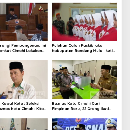
rangi Pembangunan, Ini
Puluhan Calon Paskibraka
emkot Cimahi Lakukan
Kabupaten Bandung Mulai Ikuti
gan Belanja Daerah
Pemusatan Latihan
Kawal Ketat Seleksi
Baznas Kota Cimahi Cari
znas Kota Cimahi: Kita
Pimpinan Baru, 22 Orang Ikuti
misioner Baznas
Seleksi
itas