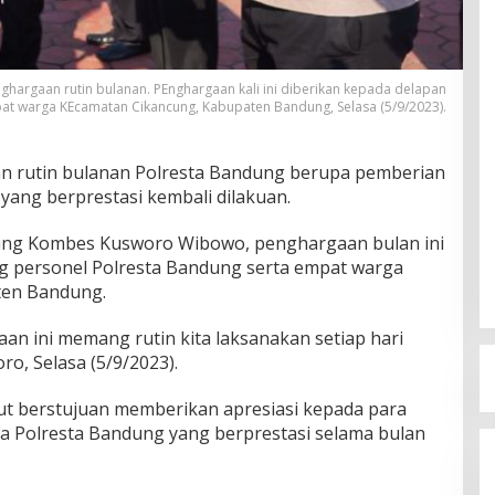
argaan rutin bulanan. PEnghargaan kali ini diberikan kepada delapan
at warga KEcamatan Cikancung, Kabupaten Bandung, Selasa (5/9/2023).
an rutin bulanan Polresta Bandung berupa pemberian
ang berprestasi kembali dilakuan.
ung Kombes Kusworo Wibowo, penghargaan bulan ini
g personel Polresta Bandung serta empat warga
ten Bandung.
n ini memang rutin kita laksanakan setiap hari
ro, Selasa (5/9/2023).
but berstujuan memberikan apresiasi kepada para
ga Polresta Bandung yang berprestasi selama bulan