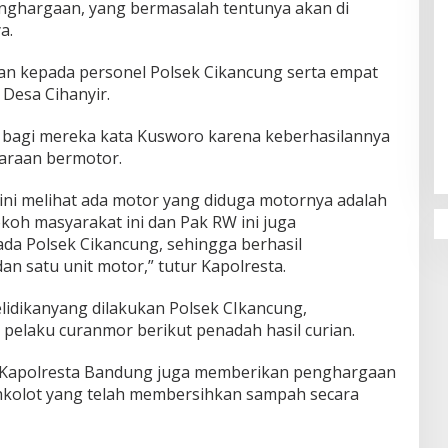
enghargaan, yang bermasalah tentunya akan di
a.
kan kepada personel Polsek Cikancung serta empat
Desa Cihanyir.
Penguatan Pendidikan Agama dan
Karakter Sekolah Nur Al Rahman
bagi mereka kata Kusworo karena keberhasilannya
Bikin Sekolah di Malaysia Tertarik
raan bermotor.
Mempelajarinya
ni melihat ada motor yang diduga motornya adalah
okoh masyarakat ini dan Pak RW ini juga
da Polsek Cikancung, sehingga berhasil
 satu unit motor,” tutur Kapolresta.
idikanyang dilakukan Polsek CIkancung,
pelaku curanmor berikut penadah hasil curian.
Kapolresta Bandung juga memberikan penghargaan
kolot yang telah membersihkan sampah secara