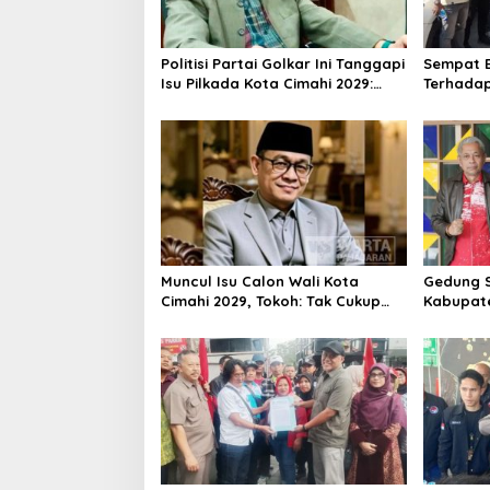
Politisi Partai Golkar Ini Tanggapi
Sempat B
Isu Pilkada Kota Cimahi 2029:
Terhadap
Terlalu Dini
Majalaya
Polisi
Muncul Isu Calon Wali Kota
Gedung S
Cimahi 2029, Tokoh: Tak Cukup
Kabupat
Hanya Bermodal Legitimasi
Oktober 
Parpol
Ribu Sis