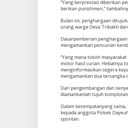
“Yang berprestasi diberikan p
n
berikan punishmen,” tambahny
M
a
Bulan ini, penghargaan dituju
s
y
orang warga Desa Tribakti dan 
a
r
Dasarpemberian penghargaan 
a
mengamankan pencurian kenda
k
a
t
“Yang mana tokoh masyarakat i
B
motor hasil curian. Hebatnya t
e
menginformasikan segera kepa
r
mengamankan dua tersangka dan
p
r
e
Dari pengembangan dan oenyel
s
diamankanlah tujuh komplotan 
t
a
Dalam kesempatanyang sama, 
s
kepada anggota Polsek Dayeuh
i
spontan.