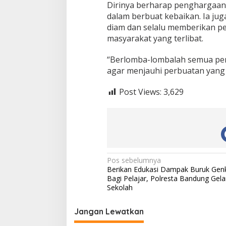
Dirinya berharap penghargaan 
dalam berbuat kebaikan. Ia ju
diam dan selalu memberikan pe
masyarakat yang terlibat.
“Berlomba-lombalah semua per
agar menjauhi perbuatan yang 
Post Views:
3,629
N
Pos sebelumnya
Berikan Edukasi Dampak Buruk Gen
a
Bagi Pelajar, Polresta Bandung Gela
v
Sekolah
i
Jangan Lewatkan
g