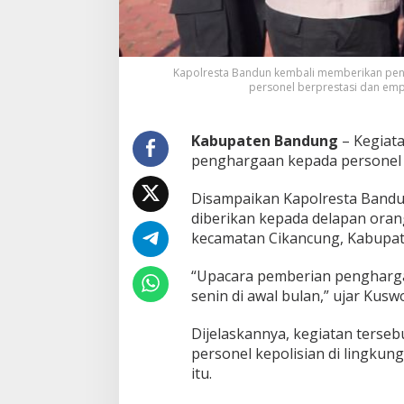
n
B
a
g
Kapolresta Bandun kembali memberikan pengh
i
personel berprestasi dan emp
P
e
r
Kabupaten Bandung
– Kegiat
s
penghargaan kepada personel y
o
n
e
Disampaikan Kapolresta Band
l
diberikan kepada delapan oran
K
kecamatan Cikancung, Kabupa
e
p
o
“Upacara pemberian penghargaa
l
senin di awal bulan,” ujar Kuswo
i
s
Dijelaskannya, kegiatan terse
i
personel kepolisian di lingkun
a
n
itu.
d
a