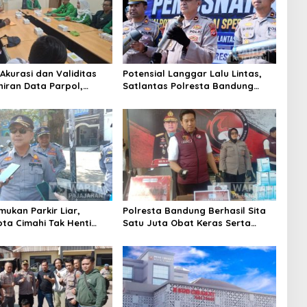
Akurasi dan Validitas
Potensial Langgar Lalu Lintas,
iran Data Parpol,
Satlantas Polresta Bandung
Kota Cimahi Lakukan
Tindak Ribuan Motor Berknalpot
san
Brong
mukan Parkir Liar,
Polresta Bandung Berhasil Sita
ota Cimahi Tak Henti
Satu Juta Obat Keras Serta
Edukasi dan Pembinaan
Ungkap Ratusan Kasus Narkoba