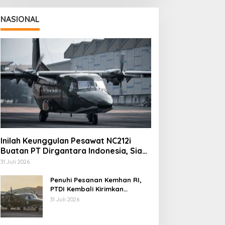
NASIONAL
Inilah Keunggulan Pesawat NC212i
Buatan PT Dirgantara Indonesia, Siap
Dukung Berbagai Operasi TNI
31 Juli 2026
Penuhi Pesanan Kemhan RI,
PTDI Kembali Kirimkan
Pesawat NC212i ke Pangkalan
31 Juli 2026
TNI AU