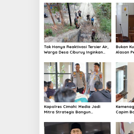
a
s
i
p
o
s
Tak Hanya Reaktivasi Tersier Air,
Bukan Ku
Warga Desa Ciburuy Inginkan
Alasan P
Jalan Alternatif di Padalarang
Penguran
Kapolres Cimahi: Media Jadi
Kemenag 
Mitra Strategis Bangun
Capim Ba
Kepercayaan Publik
Ingin Ko
Berintegr