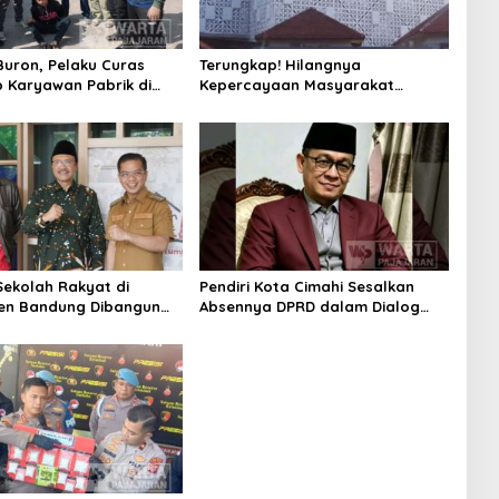
uron, Pelaku Curas
Terungkap! Hilangnya
 Karyawan Pabrik di
Kepercayaan Masyarakat
 Berhasil Ditangkap
Latarbelakangi Rencana
Rebranding RSUD Cibabat
ekolah Rakyat di
Pendiri Kota Cimahi Sesalkan
en Bandung Dibangun
Absennya DPRD dalam Dialog
2026, Siap Tampung Dua
Pembahasan Rebranding RSUD
wa
Cibabat