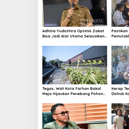
Adhitia Yudisthira Optimis Zakat
Pastikan 
Bisa Jadi Alat Utama Selesaikan
Pemutakh
Masalah Sosial Kota Cimahi
Bawaslu 
Pengawa
Tegas, Wali Kota Farhan Bakal
Kerap Te
Meja Hijaukan Penebang Pohon
Dishub K
di Jalan Riau
Lakukan 