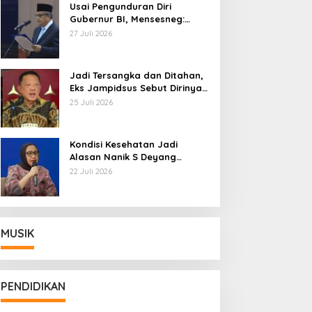
Usai Pengunduran Diri
Gubernur BI, Mensesneg:
Segera Terbit Keppres
27 Juli 2026
Pemberhentian dengan
Hormat
Jadi Tersangka dan Ditahan,
Eks Jampidsus Sebut Dirinya
Korban Kriminalisasi
25 Juli 2026
Kondisi Kesehatan Jadi
Alasan Nanik S Deyang
Mundur dari BGN, Prabowo
22 Juli 2026
Tunjuk Wamentan Sudaryono
MUSIK
PENDIDIKAN