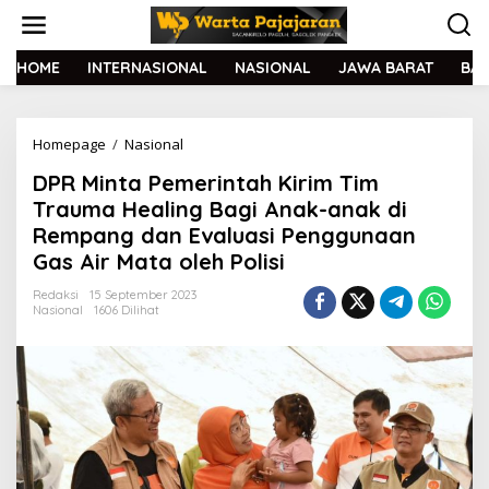
L
e
w
a
HOME
INTERNASIONAL
NASIONAL
JAWA BARAT
BA
t
i
k
Homepage
/
Nasional
D
e
P
k
DPR Minta Pemerintah Kirim Tim
R
o
M
n
Trauma Healing Bagi Anak-anak di
i
t
Rempang dan Evaluasi Penggunaan
n
e
Gas Air Mata oleh Polisi
t
n
a
Redaksi
15 September 2023
P
Nasional
1606 Dilihat
e
m
e
r
i
n
t
a
h