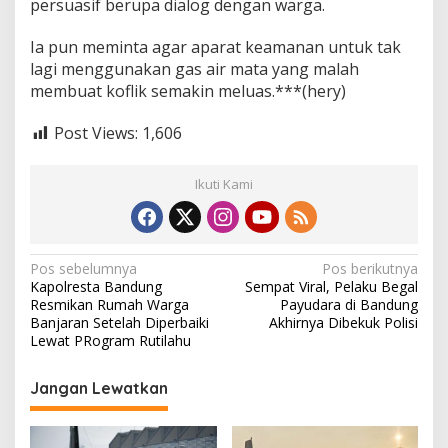
persuasif berupa dialog dengan warga.
l
e
Ia pun meminta agar aparat keamanan untuk tak
h
lagi menggunakan gas air mata yang malah
P
o
membuat koflik semakin meluas.***(hery)
l
i
Post Views:
1,606
s
i
Ikuti Kami
N
Pos sebelumnya
Pos berikutnya
Kapolresta Bandung
Sempat Viral, Pelaku Begal
a
Resmikan Rumah Warga
Payudara di Bandung
v
Banjaran Setelah Diperbaiki
Akhirnya Dibekuk Polisi
Lewat PRogram Rutilahu
i
g
Jangan Lewatkan
a
s