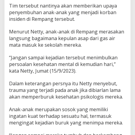
A
Tim tersebut nantinya akan memberikan upaya
n
penyembuhan anak-anak yang menjadi korban
a
insiden di Rempang tersebut.
k
-
a
Menurut Netty, anak-anak di Rempang merasakan
n
langsung bagaimana kepulan asap dari gas air
a
mata masuk ke sekolah mereka.
k
d
“Jangan sampai kejadian tersebut menimbulkan
i
R
persoalan kesehatan mental di kemudian hari,”
e
kata Netty, Jumat (15/9/2023).
m
p
Dalam keterangan persnya itu Netty menyebut,
a
trauma yang terjadi pada anak jika dibiarlan lama
n
g
akan memperburuk kesehatan psikologis mereka.
d
a
Anak-anak merupakan sosok yang memiliki
n
ingatan kuat terhadap sesuatu hal, termasuk
E
mengingat kejadian buruk yang menimpa mereka.
v
a
l