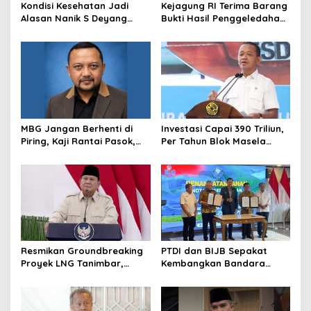
Kondisi Kesehatan Jadi
Kejagung RI Terima Barang
Alasan Nanik S Deyang
Bukti Hasil Penggeledahan
Mundur dari BGN, Prabowo
Kortas Tipidkor Usai Tes
Tunjuk Wamentan
Keaslian
Sudaryono
MBG Jangan Berhenti di
Investasi Capai 390 Triliun,
Piring, Kaji Rantai Pasok,
Per Tahun Blok Masela
Sampah, dan Nasib
Diproyesikan Produksi 9,5
Ekonomi Lokal
Juta Ton LNG
Resmikan Groundbreaking
PTDI dan BIJB Sepakat
Proyek LNG Tanimbar,
Kembangkan Bandara
Prabowo: Sudah Kita
Kertajati Jadi Pusat
Nantikan 28 Tahun
Industri Kedirgantaraan
Nasional