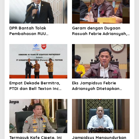
DPR Bantah Tolak
Geram dengan Dugaan
Pembahasan RUU
Rasuah Febrie Adriansyah,
Perampasan Aset
Politisi PDIP Minta Eks
Jampidsus Dihukum Mati
Empat Dekade Bermitra,
Eks Jampidsus Febrie
PTDI dan Bell Texton Inc
Adriansyah Ditetapkan
Perkuat Kolaborasi
Tersangka, Polri dan
Kembangkan Industri
Kejagung Rajut Kongsi
Helikopter
Termasuk Kafe Cipete, Ini
Jampidsus Mengundurkan