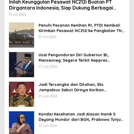
Inilah Keunggulan Pesawat NC212i Buatan PT
Dirgantara Indonesia, Siap Dukung Berbagai
Operasi TNI
31 Juli 2026
Penuhi Pesanan Kemhan RI, PTDI Kembali
Kirimkan Pesawat NC212i ke Pangkalan TNI
AU
31 Juli 2026
Usai Pengunduran Diri Gubernur BI,
Mensesneg: Segera Terbit Keppres
Pemberhentian dengan Hormat
27 Juli 2026
Jadi Tersangka dan Ditahan, Eks
Jampidsus Sebut Dirinya Korban
Kriminalisasi
25 Juli 2026
Kondisi Kesehatan Jadi Alasan Nanik S
Deyang Mundur dari BGN, Prabowo Tunjuk
Wamentan Sudaryono
22 Juli 2026