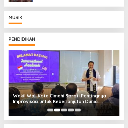
MUSIK
PENDIDIKAN
Wakil Wali Kota Cimahi Soroti Pentingnya
Y
Improvisasi untuk Keberlanjutan Dunia
S
Pendidikan
A