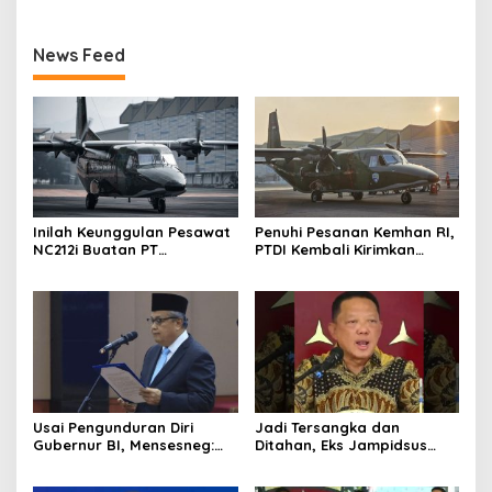
News Feed
Inilah Keunggulan Pesawat
Penuhi Pesanan Kemhan RI,
NC212i Buatan PT
PTDI Kembali Kirimkan
Dirgantara Indonesia, Siap
Pesawat NC212i ke
Dukung Berbagai Operasi
Pangkalan TNI AU
TNI
Usai Pengunduran Diri
Jadi Tersangka dan
Gubernur BI, Mensesneg:
Ditahan, Eks Jampidsus
Segera Terbit Keppres
Sebut Dirinya Korban
Pemberhentian dengan
Kriminalisasi