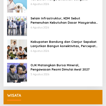
Ekonomi
6 Agustus 2026
Selain Infrastruktur, KDM Sebut
Pemenuhan Kebutuhan Dasar Masyarakat
Jadi Fokus APBD Jabar 2027
6 Agustus 2026
Kabupaten Bandung dan Cianjur Sepakat
Lanjutkan Bangun konektivitas, Percepat
Pertumbuhan Ekonomi Daerah
6 Agustus 2026
OJK Matangkan Bursa Mineral,
Pengawasan Resmi Dimulai Awal 2027
5 Agustus 2026
WISATA