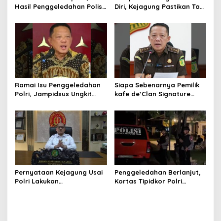
Hasil Penggeledahan Polisi
Diri, Kejagung Pastikan Tak
dari 12 Lokasi
Ganggu Penegakkan
Hukum di Gedung Bundar
Ramai Isu Penggeledahan
Siapa Sebenarnya Pemilik
Polri, Jampidsus Ungkit
kafe de’Clan Signature
Penegakkan Hukum
yang Digeledah Polisi?
Kejagung RI
Nama Jampidsus
Mendadak Jadi Sorotan
Pernyataan Kejagung Usai
Penggeledahan Berlanjut,
Polri Lakukan
Kortas Tipidkor Polri
Penggeledahan Terkait
Temukan Puluhan Kilogram
Kasus Dugaan Blackout
Emas Batangan di Rumah
Batubara Hingga TPPU
Mewah Bogor