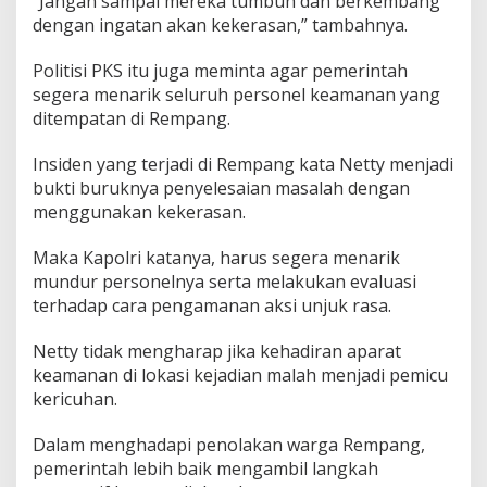
“Jangan sampai mereka tumbuh dan berkembang
u
dengan ingatan akan kekerasan,” tambahnya.
a
s
Politisi PKS itu juga meminta agar pemerintah
i
P
segera menarik seluruh personel keamanan yang
e
ditempatan di Rempang.
n
g
Insiden yang terjadi di Rempang kata Netty menjadi
g
bukti buruknya penyelesaian masalah dengan
u
n
menggunakan kekerasan.
a
a
Maka Kapolri katanya, harus segera menarik
n
mundur personelnya serta melakukan evaluasi
G
terhadap cara pengamanan aksi unjuk rasa.
a
s
A
Netty tidak mengharap jika kehadiran aparat
i
keamanan di lokasi kejadian malah menjadi pemicu
r
kericuhan.
M
a
Dalam menghadapi penolakan warga Rempang,
t
a
pemerintah lebih baik mengambil langkah
o