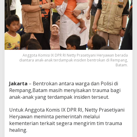
K
i
r
i
m
T
i
m
T
r
Anggota Komisi IX DPR RI Netty Prasetiyani Heryawan berada
a
diantara anak-anak terdampak insiden bentrokan di Rempang,
u
Batam.
m
a
H
Jakarta
– Bentrokan antara warga dan Polisi di
e
Rempang,Batam masih menyisakan trauma bagi
a
l
anak-anak yang terdampak insiden terseut.
i
n
Untuk Anggota Komis IX DPR RI, Netty Prasetiyani
g
Heryawan meminta pemerintah melalui
B
kementerian terkait segera mengirim tim trauma
a
g
healing.
i