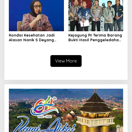
Hormat
Kondisi Kesehatan Jadi
Kejagung RI Terima Barang
Alasan Nanik S Deyang
Bukti Hasil Penggeledahan
Mundur dari BGN, Prabowo
Kortas Tipidkor Usai Tes
Tunjuk Wamentan
Keaslian
Sudaryono
View More