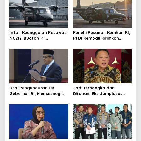
i
p
o
s
Inilah Keunggulan Pesawat
Penuhi Pesanan Kemhan RI,
NC212i Buatan PT
PTDI Kembali Kirimkan
Dirgantara Indonesia, Siap
Pesawat NC212i ke
Dukung Berbagai Operasi
Pangkalan TNI AU
TNI
Usai Pengunduran Diri
Jadi Tersangka dan
Gubernur BI, Mensesneg:
Ditahan, Eks Jampidsus
Segera Terbit Keppres
Sebut Dirinya Korban
Pemberhentian dengan
Kriminalisasi
Hormat