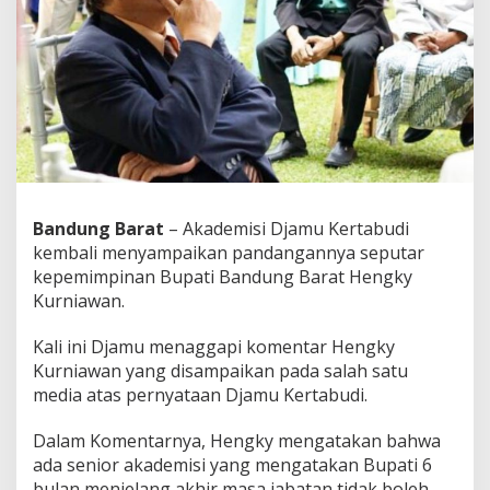
a
b
u
d
i
:
H
i
n
d
a
r
Bandung Barat
– Akademisi Djamu Kertabudi
i
kembali menyampaikan pandangannya seputar
B
kepemimpinan Bupati Bandung Barat Hengky
l
Kurniawan.
u
n
d
Kali ini Djamu menaggapi komentar Hengky
e
Kurniawan yang disampaikan pada salah satu
r
media atas pernyataan Djamu Kertabudi.
,
P
Dalam Komentarnya, Hengky mengatakan bahwa
a
n
ada senior akademisi yang mengatakan Bupati 6
s
bulan menjelang akhir masa jabatan tidak boleh