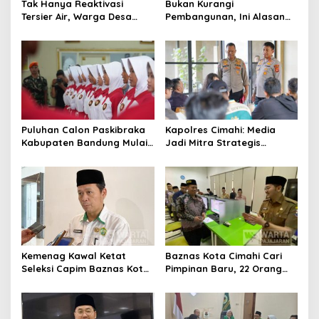
Tak Hanya Reaktivasi
Bukan Kurangi
Tersier Air, Warga Desa
Pembangunan, Ini Alasan
Ciburuy Inginkan Jalan
Pemkot Cimahi Lakukan
Alternatif di Padalarang
Pengurangan Belanja
Daerah
Puluhan Calon Paskibraka
Kapolres Cimahi: Media
Kabupaten Bandung Mulai
Jadi Mitra Strategis
Ikuti Pemusatan Latihan
Bangun Kepercayaan
Publik
Kemenag Kawal Ketat
Baznas Kota Cimahi Cari
Seleksi Capim Baznas Kota
Pimpinan Baru, 22 Orang
Cimahi: Kita Ingin
Ikuti Seleksi
Komisioner Baznas
Berintegritas