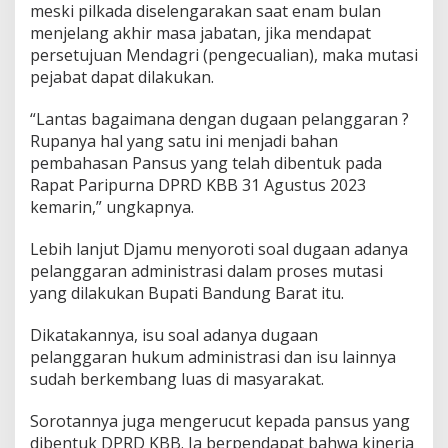
meski pilkada diselengarakan saat enam bulan
s
menjelang akhir masa jabatan, jika mendapat
i
P
persetujuan Mendagri (pengecualian), maka mutasi
e
pejabat dapat dilakukan.
j
a
“Lantas bagaimana dengan dugaan pelanggaran ?
b
Rupanya hal yang satu ini menjadi bahan
a
t
pembahasan Pansus yang telah dibentuk pada
K
Rapat Paripurna DPRD KBB 31 Agustus 2023
B
kemarin,” ungkapnya.
B
Lebih lanjut Djamu menyoroti soal dugaan adanya
pelanggaran administrasi dalam proses mutasi
yang dilakukan Bupati Bandung Barat itu.
Dikatakannya, isu soal adanya dugaan
pelanggaran hukum administrasi dan isu lainnya
sudah berkembang luas di masyarakat.
Sorotannya juga mengerucut kepada pansus yang
dibentuk DPRD KBB. Ia berpendapat bahwa kinerja