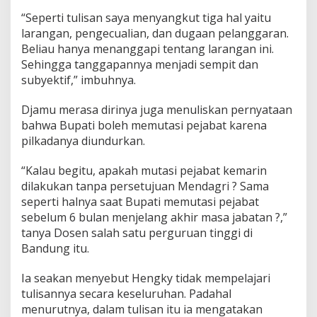
l
“Seperti tulisan saya menyangkut tiga hal yaitu
a
larangan, pengecualian, dan dugaan pelanggaran.
n
g
Beliau hanya menanggapi tentang larangan ini.
g
Sehingga tanggapannya menjadi sempit dan
a
subyektif,” imbuhnya.
r
a
Djamu merasa dirinya juga menuliskan pernyataan
n
A
bahwa Bupati boleh memutasi pejabat karena
d
pilkadanya diundurkan.
m
i
“Kalau begitu, apakah mutasi pejabat kemarin
n
dilakukan tanpa persetujuan Mendagri ? Sama
i
s
seperti halnya saat Bupati memutasi pejabat
t
sebelum 6 bulan menjelang akhir masa jabatan ?,”
r
tanya Dosen salah satu perguruan tinggi di
a
Bandung itu.
s
i
M
Ia seakan menyebut Hengky tidak mempelajari
u
tulisannya secara keseluruhan. Padahal
t
menurutnya, dalam tulisan itu ia mengatakan
a