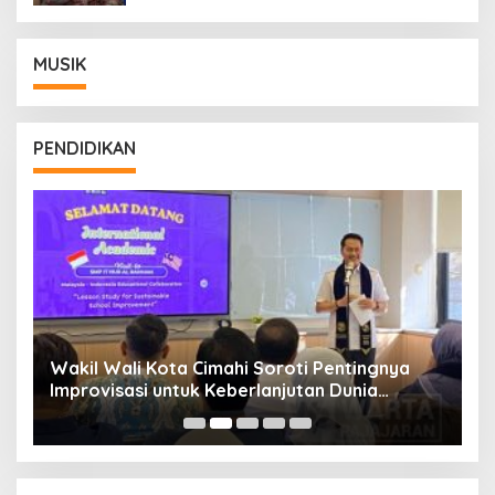
MUSIK
PENDIDIKAN
Wakil Wali Kota Cimahi Soroti Pentingnya
Y
Improvisasi untuk Keberlanjutan Dunia
S
Pendidikan
A