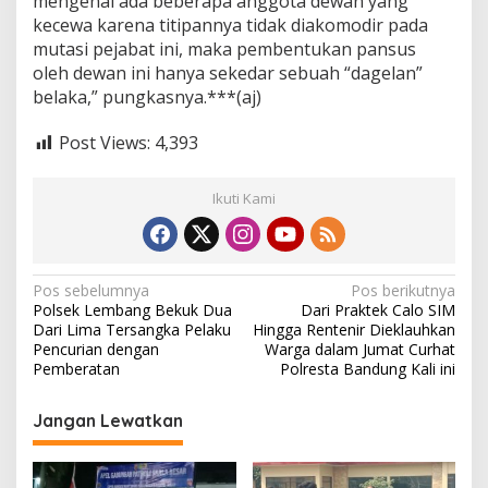
mengenai ada beberapa anggota dewan yang
kecewa karena titipannya tidak diakomodir pada
mutasi pejabat ini, maka pembentukan pansus
oleh dewan ini hanya sekedar sebuah “dagelan”
belaka,” pungkasnya.***(aj)
Post Views:
4,393
Ikuti Kami
N
Pos sebelumnya
Pos berikutnya
Polsek Lembang Bekuk Dua
Dari Praktek Calo SIM
a
Dari Lima Tersangka Pelaku
Hingga Rentenir Dieklauhkan
v
Pencurian dengan
Warga dalam Jumat Curhat
Pemberatan
Polresta Bandung Kali ini
i
g
Jangan Lewatkan
a
s