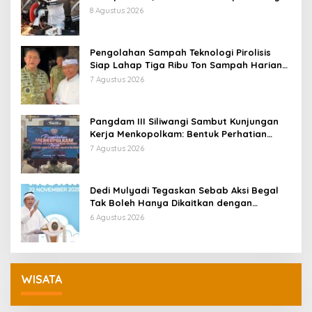
Tertangkap Langsung Ganti
8 Agustus 2026
Pengolahan Sampah Teknologi Pirolisis
Siap Lahap Tiga Ribu Ton Sampah Harian
Jawa Barat
7 Agustus 2026
Pangdam III Siliwangi Sambut Kunjungan
Kerja Menkopolkam: Bentuk Perhatian
Pemerintah
7 Agustus 2026
Dedi Mulyadi Tegaskan Sebab Aksi Begal
Tak Boleh Hanya Dikaitkan dengan
Ekonomi
6 Agustus 2026
WISATA