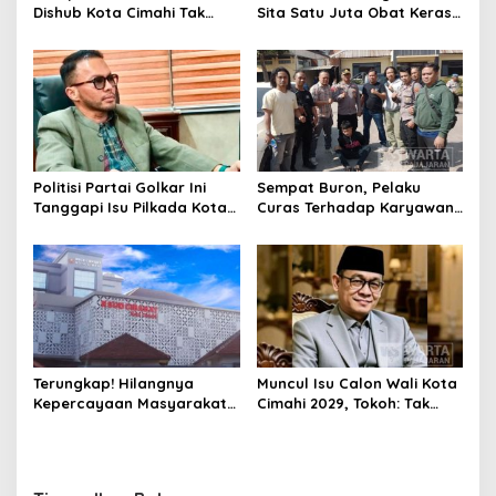
Dishub Kota Cimahi Tak
Sita Satu Juta Obat Keras
Henti Lakukan Edukasi dan
Serta Ungkap Ratusan
Pembinaan
Kasus Narkoba
Politisi Partai Golkar Ini
Sempat Buron, Pelaku
Tanggapi Isu Pilkada Kota
Curas Terhadap Karyawan
Cimahi 2029: Terlalu Dini
Pabrik di Majalaya Berhasil
Ditangkap Polisi
Terungkap! Hilangnya
Muncul Isu Calon Wali Kota
Kepercayaan Masyarakat
Cimahi 2029, Tokoh: Tak
Latarbelakangi Rencana
Cukup Hanya Bermodal
Rebranding RSUD Cibabat
Legitimasi Parpol