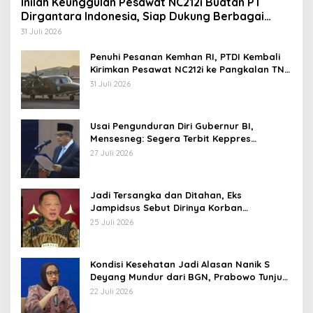
Inilah Keunggulan Pesawat NC212i Buatan PT
Dirgantara Indonesia, Siap Dukung Berbagai
Operasi TNI
31 Juli 2026
Penuhi Pesanan Kemhan RI, PTDI Kembali
Kirimkan Pesawat NC212i ke Pangkalan TNI
AU
31 Juli 2026
Usai Pengunduran Diri Gubernur BI,
Mensesneg: Segera Terbit Keppres
Pemberhentian dengan Hormat
27 Juli 2026
Jadi Tersangka dan Ditahan, Eks
Jampidsus Sebut Dirinya Korban
Kriminalisasi
25 Juli 2026
Kondisi Kesehatan Jadi Alasan Nanik S
Deyang Mundur dari BGN, Prabowo Tunjuk
Wamentan Sudaryono
22 Juli 2026