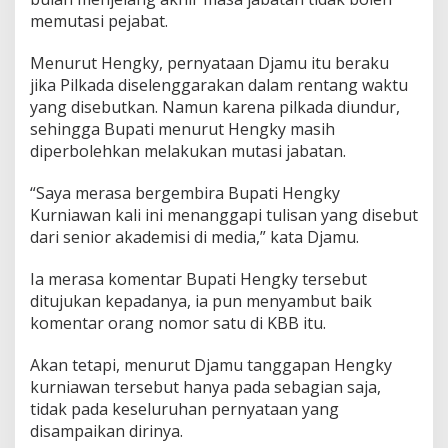
u
memutasi pejabat.
s
D
Menurut Hengky, pernyataan Djamu itu beraku
P
R
jika Pilkada diselenggarakan dalam rentang waktu
D
yang disebutkan. Namun karena pilkada diundur,
H
sehingga Bupati menurut Hengky masih
a
diperbolehkan melakukan mutasi jabatan.
r
u
s
“Saya merasa bergembira Bupati Hengky
M
Kurniawan kali ini menanggapi tulisan yang disebut
a
dari senior akademisi di media,” kata Djamu.
m
p
Ia merasa komentar Bupati Hengky tersebut
u
T
ditujukan kepadanya, ia pun menyambut baik
e
komentar orang nomor satu di KBB itu.
m
u
Akan tetapi, menurut Djamu tanggapan Hengky
k
kurniawan tersebut hanya pada sebagian saja,
a
n
tidak pada keseluruhan pernyataan yang
P
disampaikan dirinya.
e