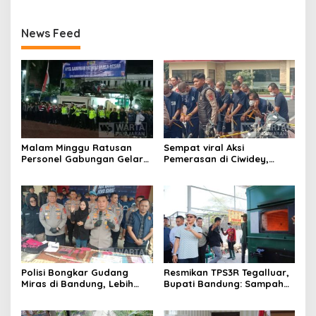
News Feed
Malam Minggu Ratusan
Sempat viral Aksi
Personel Gabungan Gelar
Pemerasan di Ciwidey,
Apel, Lanjut Patroli Skala
Polisi Tangkap Dua terduga
Besar Kabupaten Bandung
Pelaku
Polisi Bongkar Gudang
Resmikan TPS3R Tegalluar,
Miras di Bandung, Lebih
Bupati Bandung: Sampah
dari Enam Ribu Botol Disita
Bukan Hanya Urusan
Pemerintah