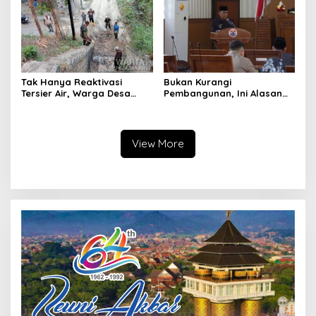
Tak Hanya Reaktivasi
Bukan Kurangi
Tersier Air, Warga Desa
Pembangunan, Ini Alasan
Ciburuy Inginkan Jalan
Pemkot Cimahi Lakukan
Alternatif di Padalarang
Pengurangan Belanja
Daerah
View More