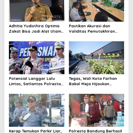
Adhitia Yudisthira Optimis
Pastikan Akurasi dan
Zakat Bisa Jadi Alat Utama
Validitas Pemutakhiran
Selesaikan Masalah Sosial
Data Parpol, Bawaslu Kota
Kota Cimahi
Cimahi Lakukan
Pengawasan
Potensial Langgar Lalu
Tegas, Wali Kota Farhan
Lintas, Satlantas Polresta
Bakal Meja Hijaukan
Bandung Tindak Ribuan
Penebang Pohon di Jalan
Motor Berknalpot Brong
Riau
Kerap Temukan Parkir Liar,
Polresta Bandung Berhasil