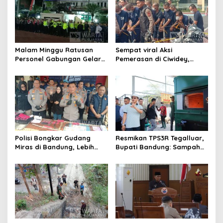
i
p
o
s
Malam Minggu Ratusan
Sempat viral Aksi
Personel Gabungan Gelar
Pemerasan di Ciwidey,
Apel, Lanjut Patroli Skala
Polisi Tangkap Dua terduga
Besar Kabupaten Bandung
Pelaku
Polisi Bongkar Gudang
Resmikan TPS3R Tegalluar,
Miras di Bandung, Lebih
Bupati Bandung: Sampah
dari Enam Ribu Botol Disita
Bukan Hanya Urusan
Pemerintah