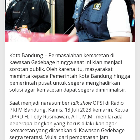
a
n
T
i
g
a
S
o
l
u
Kota Bandung – Permasalahan kemacetan di
s
kawasan Gedebage hingga saat ini kian menjadi
i
sorotan publik. Oleh karena itu, masyarakat
K
meminta kepada Pemerintah Kota Bandung hingga
e
m
pemerintah pusat untuk segera menghadirkan
a
solusi agar kemacetan dapat segera diminimalisir.
c
e
Saat menjadi narasumber
talk show
OPSI di Radio
t
PRFM Bandung, Kamis, 13 Juli 2023 kemarin, Ketua
a
n
DPRD H. Tedy Rusmawan, A.T., M.M., menilai ada
G
beberapa langkah yang harus dilakukan agar
e
kemacetan yang dirasakan di Kawasan Gedebage
d
segra teratasi. Mulai dari pembatasan jam
e