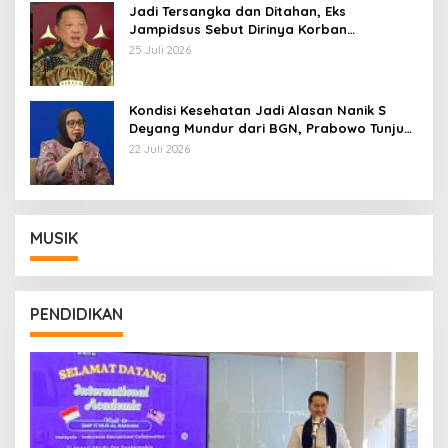
Jadi Tersangka dan Ditahan, Eks
Jampidsus Sebut Dirinya Korban
Kriminalisasi
25 Juli 2026
Kondisi Kesehatan Jadi Alasan Nanik S
Deyang Mundur dari BGN, Prabowo Tunjuk
Wamentan Sudaryono
22 Juli 2026
MUSIK
PENDIDIKAN