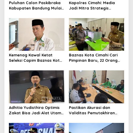
Puluhan Calon Paskibraka
Kapolres Cimahi: Media
Kabupaten Bandung Mulai
Jadi Mitra Strategis
Ikuti Pemusatan Latihan
Bangun Kepercayaan
Publik
Kemenag Kawal Ketat
Baznas Kota Cimahi Cari
Seleksi Capim Baznas Kota
Pimpinan Baru, 22 Orang
Cimahi: Kita Ingin
Ikuti Seleksi
Komisioner Baznas
Berintegritas
Adhitia Yudisthira Optimis
Pastikan Akurasi dan
Zakat Bisa Jadi Alat Utama
Validitas Pemutakhiran
Selesaikan Masalah Sosial
Data Parpol, Bawaslu Kota
Kota Cimahi
Cimahi Lakukan
Pengawasan