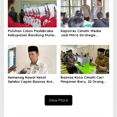
Daerah
Puluhan Calon Paskibraka
Kapolres Cimahi: Media
Kabupaten Bandung Mulai
Jadi Mitra Strategis
Ikuti Pemusatan Latihan
Bangun Kepercayaan
Publik
Kemenag Kawal Ketat
Baznas Kota Cimahi Cari
Seleksi Capim Baznas Kota
Pimpinan Baru, 22 Orang
Cimahi: Kita Ingin
Ikuti Seleksi
Komisioner Baznas
Berintegritas
View More