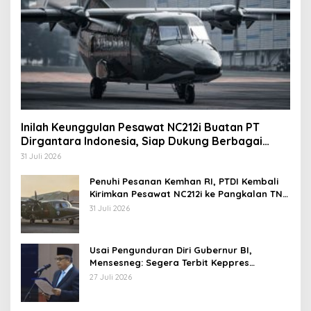
Inilah Keunggulan Pesawat NC212i Buatan PT
Dirgantara Indonesia, Siap Dukung Berbagai
Operasi TNI
31 Juli 2026
Penuhi Pesanan Kemhan RI, PTDI Kembali
Kirimkan Pesawat NC212i ke Pangkalan TNI
AU
31 Juli 2026
Usai Pengunduran Diri Gubernur BI,
Mensesneg: Segera Terbit Keppres
Pemberhentian dengan Hormat
27 Juli 2026