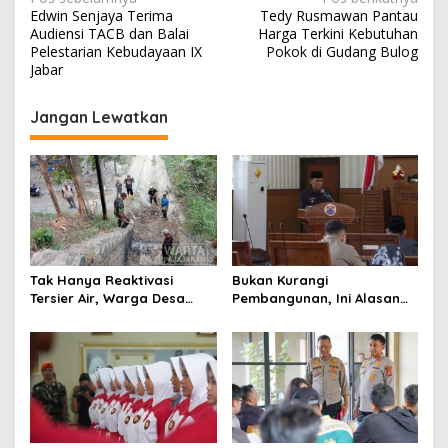
N
Edwin Senjaya Terima
Tedy Rusmawan Pantau
a
Audiensi TACB dan Balai
Harga Terkini Kebutuhan
v
Pelestarian Kebudayaan IX
Pokok di Gudang Bulog
Jabar
i
g
Jangan Lewatkan
a
s
i
p
o
s
Tak Hanya Reaktivasi
Bukan Kurangi
Tersier Air, Warga Desa
Pembangunan, Ini Alasan
Ciburuy Inginkan Jalan
Pemkot Cimahi Lakukan
Alternatif di Padalarang
Pengurangan Belanja
Daerah