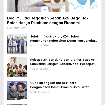
Dedi Mulyadi Tegaskan Sebab Aksi Begal Tak
Boleh Hanya Dikaitkan dengan Ekonomi
6 Agustus 2026
Selain Infrastruktur, KDM Sebut
Pemenuhan Kebutuhan Dasar Masyarakat
Jadi Fokus APBD Jabar 2027
6 Agustus 2026
Kabupaten Bandung dan Cianjur Sepakat
Lanjutkan Bangun konektivitas, Percepat
Pertumbuhan Ekonomi Daerah
6 Agustus 2026
OJK Matangkan Bursa Mineral,
Pengawasan Resmi Dimulai Awal 2027
5 Agustus 2026