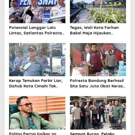
Potensial Langgar Lalu
Tegas, Wali Kota Farhan
Lintas, Satlantas Polresta
Bakal Meja Hijaukan
Bandung Tindak Ribuan
Penebang Pohon di Jalan
Motor Berknalpot Brong
Riau
Kerap Temukan Parkir Liar,
Polresta Bandung Berhasil
Dishub Kota Cimahi Tak
Sita Satu Juta Obat Keras
Henti Lakukan Edukasi dan
Serta Ungkap Ratusan
Pembinaan
Kasus Narkoba
Politisi Partai Golkar Ini
Sempat Buron, Pelaku