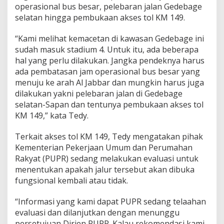
b
operasional bus besar, pelebaran jalan Gedebage
a
selatan hingga pembukaan akses tol KM 149.
g
e
“Kami melihat kemacetan di kawasan Gedebage ini
sudah masuk stadium 4. Untuk itu, ada beberapa
hal yang perlu dilakukan. Jangka pendeknya harus
ada pembatasan jam operasional bus besar yang
menuju ke arah Al Jabbar dan mungkin harus juga
dilakukan yakni pelebaran jalan di Gedebage
selatan-Sapan dan tentunya pembukaan akses tol
KM 149,” kata Tedy.
Terkait akses tol KM 149, Tedy mengatakan pihak
Kementerian Pekerjaan Umum dan Perumahan
Rakyat (PUPR) sedang melakukan evaluasi untuk
menentukan apakah jalur tersebut akan dibuka
fungsional kembali atau tidak.
“Informasi yang kami dapat PUPR sedang telaahan
evaluasi dan dilanjutkan dengan menunggu
persetujuan Dirjen PUPR. Kalau rekomendasi kami