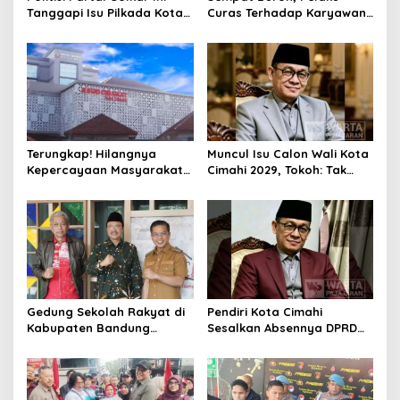
Tanggapi Isu Pilkada Kota
Curas Terhadap Karyawan
Cimahi 2029: Terlalu Dini
Pabrik di Majalaya Berhasil
Ditangkap Polisi
Terungkap! Hilangnya
Muncul Isu Calon Wali Kota
Kepercayaan Masyarakat
Cimahi 2029, Tokoh: Tak
Latarbelakangi Rencana
Cukup Hanya Bermodal
Rebranding RSUD Cibabat
Legitimasi Parpol
Gedung Sekolah Rakyat di
Pendiri Kota Cimahi
Kabupaten Bandung
Sesalkan Absennya DPRD
Dibangun Oktober 2026,
dalam Dialog Pembahasan
Siap Tampung Dua Ribu
Rebranding RSUD Cibabat
Siswa