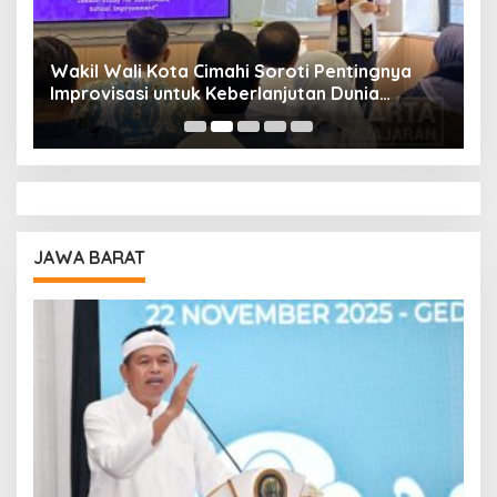
Wakil Wali Kota Cimahi Soroti Pentingnya
Y
Improvisasi untuk Keberlanjutan Dunia
S
Pendidikan
A
JAWA BARAT