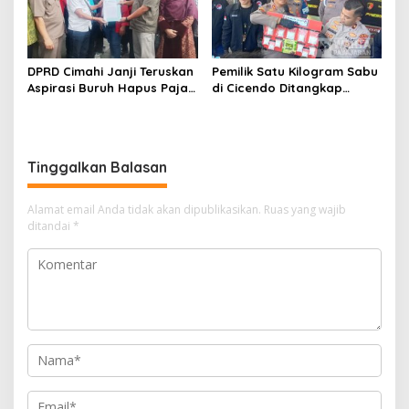
DPRD Cimahi Janji Teruskan
Pemilik Satu Kilogram Sabu
Aspirasi Buruh Hapus Pajak
di Cicendo Ditangkap
Penghasilan ke Presiden
Satnarkoba Polres Cimahi
dan DPR
Tinggalkan Balasan
Alamat email Anda tidak akan dipublikasikan.
Ruas yang wajib
ditandai
*