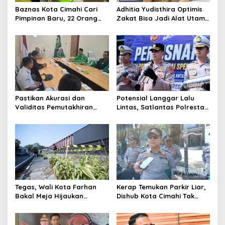
Baznas Kota Cimahi Cari
Adhitia Yudisthira Optimis
Pimpinan Baru, 22 Orang
Zakat Bisa Jadi Alat Utama
Ikuti Seleksi
Selesaikan Masalah Sosial
Kota Cimahi
Pastikan Akurasi dan
Potensial Langgar Lalu
Validitas Pemutakhiran
Lintas, Satlantas Polresta
Data Parpol, Bawaslu Kota
Bandung Tindak Ribuan
Cimahi Lakukan
Motor Berknalpot Brong
Pengawasan
Tegas, Wali Kota Farhan
Kerap Temukan Parkir Liar,
Bakal Meja Hijaukan
Dishub Kota Cimahi Tak
Penebang Pohon di Jalan
Henti Lakukan Edukasi dan
Riau
Pembinaan