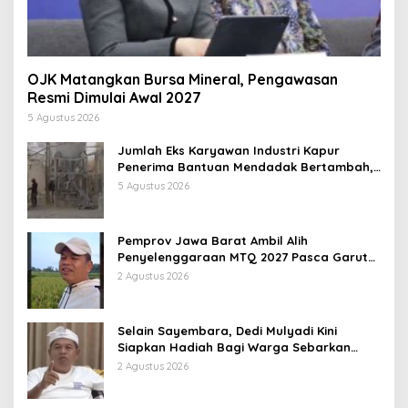
OJK Matangkan Bursa Mineral, Pengawasan
Resmi Dimulai Awal 2027
5 Agustus 2026
Jumlah Eks Karyawan Industri Kapur
Penerima Bantuan Mendadak Bertambah,
KDM: Kita Identifikasi
5 Agustus 2026
Pemprov Jawa Barat Ambil Alih
Penyelenggaraan MTQ 2027 Pasca Garut
Mundur Jadi Tuan Rumah
2 Agustus 2026
Selain Sayembara, Dedi Mulyadi Kini
Siapkan Hadiah Bagi Warga Sebarkan
Lokasi Penjualan Narkotika
2 Agustus 2026