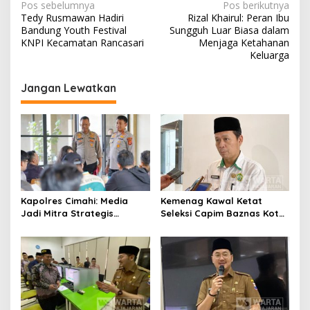
N
Pos sebelumnya
Pos berikutnya
Tedy Rusmawan Hadiri
Rizal Khairul: Peran Ibu
a
Bandung Youth Festival
Sungguh Luar Biasa dalam
v
KNPI Kecamatan Rancasari
Menjaga Ketahanan
Keluarga
i
g
Jangan Lewatkan
a
s
i
p
o
s
Kapolres Cimahi: Media
Kemenag Kawal Ketat
Jadi Mitra Strategis
Seleksi Capim Baznas Kota
Bangun Kepercayaan
Cimahi: Kita Ingin
Publik
Komisioner Baznas
Berintegritas