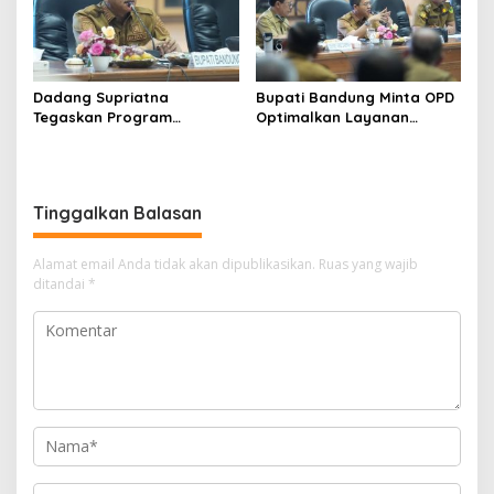
Dadang Supriatna
Bupati Bandung Minta OPD
Tegaskan Program
Optimalkan Layanan
Prioritas Tak Tersentuh
Hotline, Respon Laporan
Efisiensi Anggaran
Masyarakat Soal
Kekeringan
Tinggalkan Balasan
Alamat email Anda tidak akan dipublikasikan.
Ruas yang wajib
ditandai
*