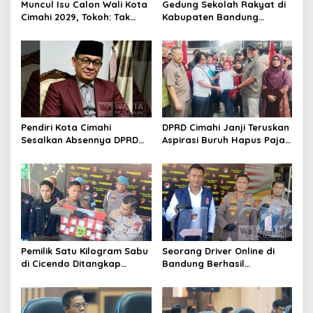
Muncul Isu Calon Wali Kota
Gedung Sekolah Rakyat di
Cimahi 2029, Tokoh: Tak
Kabupaten Bandung
Cukup Hanya Bermodal
Dibangun Oktober 2026,
Legitimasi Parpol
Siap Tampung Dua Ribu
Siswa
Pendiri Kota Cimahi
DPRD Cimahi Janji Teruskan
Sesalkan Absennya DPRD
Aspirasi Buruh Hapus Pajak
dalam Dialog Pembahasan
Penghasilan ke Presiden
Rebranding RSUD Cibabat
dan DPR
Pemilik Satu Kilogram Sabu
Seorang Driver Online di
di Cicendo Ditangkap
Bandung Berhasil
Satnarkoba Polres Cimahi
Selamatkan Diri dari Upaya
Pelaku Pencurian