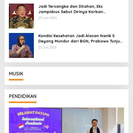
Jadi Tersangka dan Ditahan, Eks
Jampidsus Sebut Dirinya Korban
Kriminalisasi
25 Juli 2026
Kondisi Kesehatan Jadi Alasan Nanik S
Deyang Mundur dari BGN, Prabowo Tunjuk
Wamentan Sudaryono
22 Juli 2026
MUSIK
PENDIDIKAN