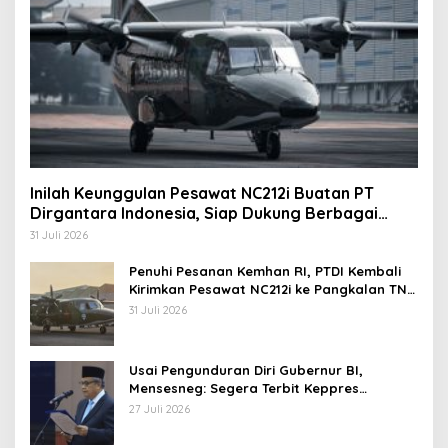
Inilah Keunggulan Pesawat NC212i Buatan PT
Dirgantara Indonesia, Siap Dukung Berbagai
Operasi TNI
31 Juli 2026
Penuhi Pesanan Kemhan RI, PTDI Kembali
Kirimkan Pesawat NC212i ke Pangkalan TNI
AU
31 Juli 2026
Usai Pengunduran Diri Gubernur BI,
Mensesneg: Segera Terbit Keppres
Pemberhentian dengan Hormat
27 Juli 2026