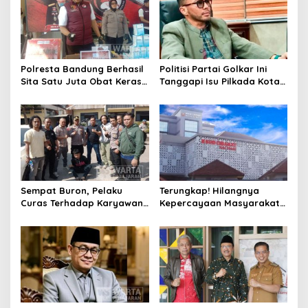
Polresta Bandung Berhasil
Politisi Partai Golkar Ini
Sita Satu Juta Obat Keras
Tanggapi Isu Pilkada Kota
Serta Ungkap Ratusan
Cimahi 2029: Terlalu Dini
Kasus Narkoba
Sempat Buron, Pelaku
Terungkap! Hilangnya
Curas Terhadap Karyawan
Kepercayaan Masyarakat
Pabrik di Majalaya Berhasil
Latarbelakangi Rencana
Ditangkap Polisi
Rebranding RSUD Cibabat