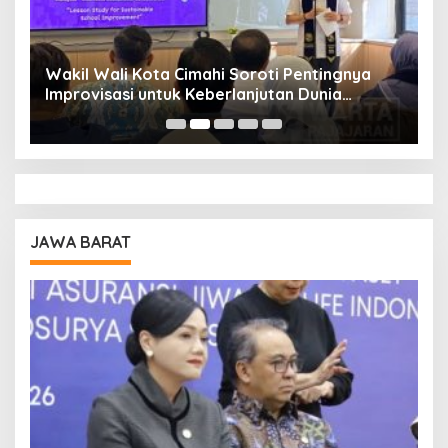
Wakil Wali Kota Cimahi Soroti Pentingnya
Y
Improvisasi untuk Keberlanjutan Dunia
S
Pendidikan
A
JAWA BARAT