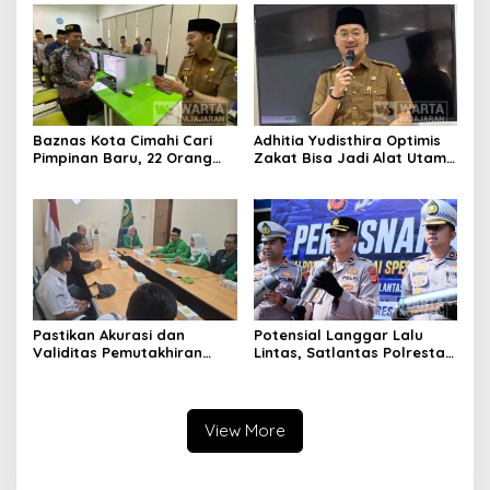
Berintegritas
Baznas Kota Cimahi Cari
Adhitia Yudisthira Optimis
Pimpinan Baru, 22 Orang
Zakat Bisa Jadi Alat Utama
Ikuti Seleksi
Selesaikan Masalah Sosial
Kota Cimahi
Pastikan Akurasi dan
Potensial Langgar Lalu
Validitas Pemutakhiran
Lintas, Satlantas Polresta
Data Parpol, Bawaslu Kota
Bandung Tindak Ribuan
Cimahi Lakukan
Motor Berknalpot Brong
Pengawasan
View More