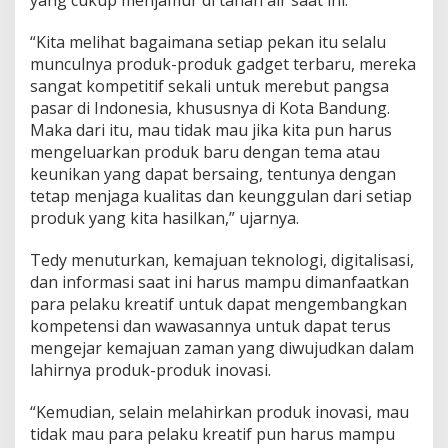
yang cukup menjamur di tanah air saat ini.
u
k
“Kita melihat bagaimana setiap pekan itu selalu
u
munculnya produk-produk gadget terbaru, mereka
n
g
sangat kompetitif sekali untuk merebut pangsa
a
pasar di Indonesia, khususnya di Kota Bandung.
n
Maka dari itu, mau tidak mau jika kita pun harus
R
mengeluarkan produk baru dengan tema atau
u
a
keunikan yang dapat bersaing, tentunya dengan
n
tetap menjaga kualitas dan keunggulan dari setiap
g
produk yang kita hasilkan,” ujarnya.
P
e
Tedy menuturkan, kemajuan teknologi, digitalisasi,
m
a
dan informasi saat ini harus mampu dimanfaatkan
s
para pelaku kreatif untuk dapat mengembangkan
a
kompetensi dan wawasannya untuk dapat terus
r
mengejar kemajuan zaman yang diwujudkan dalam
a
lahirnya produk-produk inovasi.
n
“Kemudian, selain melahirkan produk inovasi, mau
tidak mau para pelaku kreatif pun harus mampu