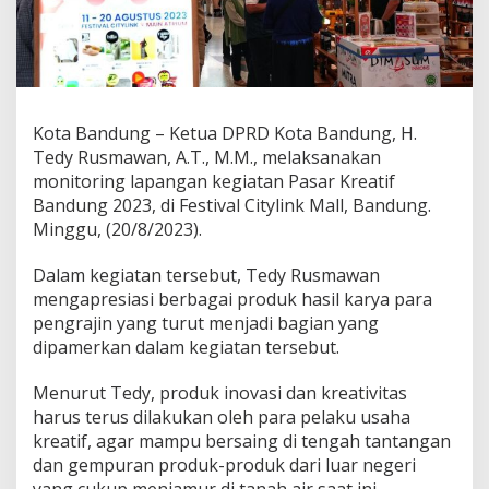
u
K
r
e
a
t
i
Kota Bandung – Ketua DPRD Kota Bandung, H.
f
Tedy Rusmawan, A.T., M.M., melaksanakan
K
monitoring lapangan kegiatan Pasar Kreatif
o
Bandung 2023, di Festival Citylink Mall, Bandung.
t
a
Minggu, (20/8/2023).
B
a
Dalam kegiatan tersebut, Tedy Rusmawan
n
mengapresiasi berbagai produk hasil karya para
d
pengrajin yang turut menjadi bagian yang
u
n
dipamerkan dalam kegiatan tersebut.
g
B
Menurut Tedy, produk inovasi dan kreativitas
u
harus terus dilakukan oleh para pelaku usaha
t
kreatif, agar mampu bersaing di tengah tantangan
u
h
dan gempuran produk-produk dari luar negeri
D