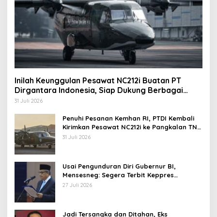
Inilah Keunggulan Pesawat NC212i Buatan PT
Dirgantara Indonesia, Siap Dukung Berbagai
Operasi TNI
31 Juli 2026
Penuhi Pesanan Kemhan RI, PTDI Kembali
Kirimkan Pesawat NC212i ke Pangkalan TNI
AU
31 Juli 2026
Usai Pengunduran Diri Gubernur BI,
Mensesneg: Segera Terbit Keppres
Pemberhentian dengan Hormat
27 Juli 2026
Jadi Tersangka dan Ditahan, Eks