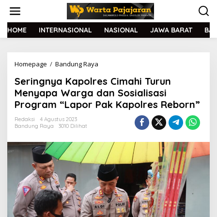
L
e
w
a
HOME
INTERNASIONAL
NASIONAL
JAWA BARAT
BA
t
i
k
Homepage
/
Bandung Raya
S
e
e
k
Seringnya Kapolres Cimahi Turun
r
o
i
n
Menyapa Warga dan Sosialisasi
n
t
Program “Lapor Pak Kapolres Reborn”
g
e
n
n
Redaksi
4 Agustus 2023
y
Bandung Raya
3010 Dilihat
a
K
a
p
o
l
r
e
s
C