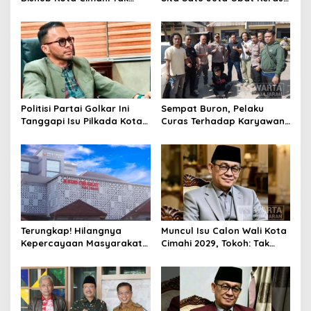
Henti Lakukan Edukasi dan
Serta Ungkap Ratusan
Pembinaan
Kasus Narkoba
Politisi Partai Golkar Ini
Sempat Buron, Pelaku
Tanggapi Isu Pilkada Kota
Curas Terhadap Karyawan
Cimahi 2029: Terlalu Dini
Pabrik di Majalaya Berhasil
Ditangkap Polisi
Terungkap! Hilangnya
Muncul Isu Calon Wali Kota
Kepercayaan Masyarakat
Cimahi 2029, Tokoh: Tak
Latarbelakangi Rencana
Cukup Hanya Bermodal
Rebranding RSUD Cibabat
Legitimasi Parpol