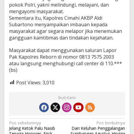
pokok Polri, yakni melindungi, melayani, dan
mengayomi masyarakat.
Sementara itu, Kapolres Cimahi AKBP Aldi
Subartono menyampaikan imbauan kepada
masyarakat agar segara melapor jika menemukan
gangguan kamtibmas dan tindakan kejahatan.
Masyarakat dapat menggunakan saluran Lapor
Pak Kapolres Reborn di nomor 0813 7575 2003
atau langsung menghubungi call center di 110.***
(bs)
Post Views:
3,010
Ikuti Kami
N
Pos sebelumnya
Pos berikutnya
Jelang Ketok Palu Nasib
Dari Keluhan Penggalangan
a
Tenaga Honorer, Erick
Sumbangan Agustus Hingga