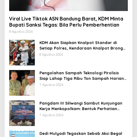
Viral Live Tiktok ASN Bandung Barat, KDM Minta
Bupati Sanksi Tegas: Bila Perlu Pemberhentian
8 Agustus 2026
KDM Akan Siapkan Knalpot Standar di
Setiap Polres, Kendaraan Knalpot Brong
Tertangkap Langsung Ganti
8 Agustus 2026
Pengolahan Sampah Teknologi Pirolisis
Siap Lahap Tiga Ribu Ton Sampah Harian
Jawa Barat
7 Agustus 2026
Pangdam III Siliwangi Sambut Kunjungan
Kerja Menkopolkam: Bentuk Perhatian
Pemerintah
7 Agustus 2026
Dedi Mulyadi Tegaskan Sebab Aksi Begal