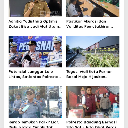
Adhitia Yudisthira Optimis
Pastikan Akurasi dan
Zakat Bisa Jadi Alat Utama
Validitas Pemutakhiran
Selesaikan Masalah Sosial
Data Parpol, Bawaslu Kota
Kota Cimahi
Cimahi Lakukan
Pengawasan
Potensial Langgar Lalu
Tegas, Wali Kota Farhan
Lintas, Satlantas Polresta
Bakal Meja Hijaukan
Bandung Tindak Ribuan
Penebang Pohon di Jalan
Motor Berknalpot Brong
Riau
Kerap Temukan Parkir Liar,
Polresta Bandung Berhasil
Dishub Kota Cimahi Tak
Sita Satu Juta Obat Keras