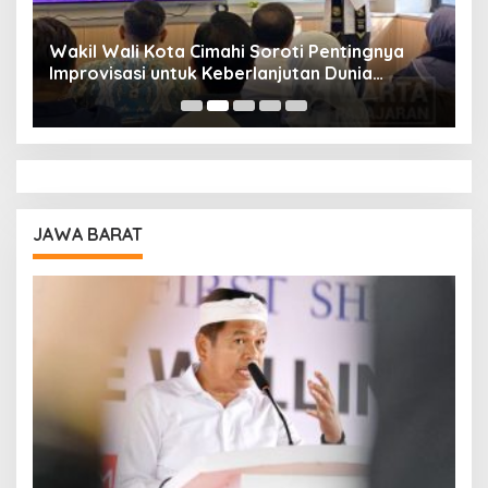
Wakil Wali Kota Cimahi Soroti Pentingnya
Y
Improvisasi untuk Keberlanjutan Dunia
S
Pendidikan
A
JAWA BARAT