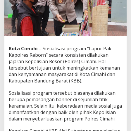
i
m
a
h
i
T
u
r
u
Kota Cimahi
– Sosialisasi program “Lapor Pak
n
Kapolres Reborn” secara konsisten dilakukan
M
e
jajaran Kepolisian Resor (Polres) Cimahi. Hal
n
tersebut bertujuan untuk meningkatkan kemanan
y
dan kenyamanan masyarakat di Kota Cimahi dan
a
Kabupaten Bandung Barat (KBB).
p
a
W
Sosialisasi program tersebut biasanya dilakukan
a
berupa pemasangan banner di sejumlah titik
r
keramaian. Selain itu, keberadaan media sosial juga
g
dimanfaatkan dengan baik oleh pihak Kepolisian
a
dalam menyebarluaskan program Polres Cimahi.
d
a
n
Kapolres Cimahi AKBP Aldi Subartono menjelaskan