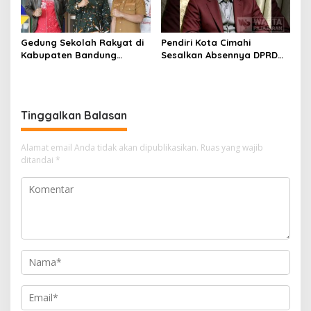
Gedung Sekolah Rakyat di
Pendiri Kota Cimahi
Kabupaten Bandung
Sesalkan Absennya DPRD
Dibangun Oktober 2026,
dalam Dialog Pembahasan
Siap Tampung Dua Ribu
Rebranding RSUD Cibabat
Siswa
Tinggalkan Balasan
Alamat email Anda tidak akan dipublikasikan.
Ruas yang wajib
ditandai
*