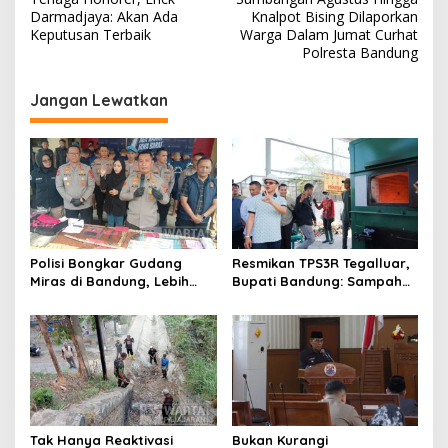
v
Darmadjaya: Akan Ada
Knalpot Bising Dilaporkan
Keputusan Terbaik
Warga Dalam Jumat Curhat
i
Polresta Bandung
g
Jangan Lewatkan
a
s
i
p
o
s
Polisi Bongkar Gudang
Resmikan TPS3R Tegalluar,
Miras di Bandung, Lebih
Bupati Bandung: Sampah
dari Enam Ribu Botol Disita
Bukan Hanya Urusan
Pemerintah
Tak Hanya Reaktivasi
Bukan Kurangi