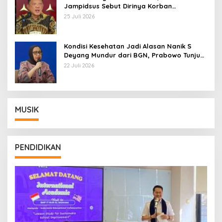
Jampidsus Sebut Dirinya Korban
Kriminalisasi
25 Juli 2026
Kondisi Kesehatan Jadi Alasan Nanik S
Deyang Mundur dari BGN, Prabowo Tunjuk
Wamentan Sudaryono
22 Juli 2026
MUSIK
PENDIDIKAN