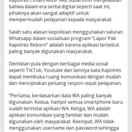
S
bahwa dalam era serba digital seperti saat ini,
o
pihaknya akan sangat adaptif untuk
s
mempermudah pelayanan kepada masyarakat.
i
a
l
Salah satu alasan kepolisian menggunakan saluran
i
Whatsapp dalam sosialisasi program “Lapor Pak
s
Kapolres Reborn” adalah karena aplikasi tersebut
a
paling banyak digunakan masyarakat.
s
i
P
Demikian pula dengan berbagai media sosial
r
seperti TikTok, Youtube dan lainnya kata Kapolres
o
dapat membuka ruang komunikasi dengan mudah
g
dan menciptakan peluang respon cepat pelayanan.
r
a
m
“Pertama, berdasarkan data WA paling banyak
"
digunakan. Kedua, hampir semua smartphone baru
L
sudah terinstal aplikasi WA. Ketiga, WA adalah
a
aplikasi komunikasi yang familiar dan mudah
p
o
digunakan oleh masyarakat. Keempat, WA tidak
r
menggunakan username dan password sehingga
P