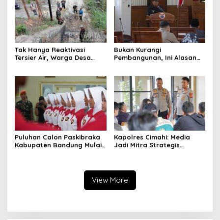
Tak Hanya Reaktivasi
Bukan Kurangi
Tersier Air, Warga Desa
Pembangunan, Ini Alasan
Ciburuy Inginkan Jalan
Pemkot Cimahi Lakukan
Alternatif di Padalarang
Pengurangan Belanja
Daerah
Puluhan Calon Paskibraka
Kapolres Cimahi: Media
Kabupaten Bandung Mulai
Jadi Mitra Strategis
Ikuti Pemusatan Latihan
Bangun Kepercayaan
Publik
View More