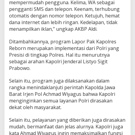
mempermudah pengguna. Kelima, WA sebagai
a
pengganti SMS dan telepon. Keenam, terhubung
k
K
otomatis dengan nomor telepon. Ketujuh, hemat
a
dana internet dan lebih ringan. Kedelapan, tidak
p
menampilkan iklan,” ungkap AKBP Aldi.
o
l
Ditambahkannya, program Lapor Pak Kapolres
r
e
Reborn merupakan implementasi dari Polri yang
s
Presisi di tingkap Polres. Hal itu menurutnya
R
sebagai arahan Kapolri Jenderal Listyo Sigit
e
Prabowo.
b
o
r
Selain itu, program juga dilaksanakan dalam
n
rangka menindaklanjuti perintah Kapolda Jawa
"
Barat Irjen Pol Achmad Wiyagus bahwa Kapolri
menginginkan semua layanan Polri dirasakan
dekat oleh masyarakat.
Selain itu, pelayanan yang diberikan juga dirasakan
mudah, bermanfaat dan jelas alurnya. Kapolri juga
kata Ahmad Wiyagus ingin memaksimalkan fungsi