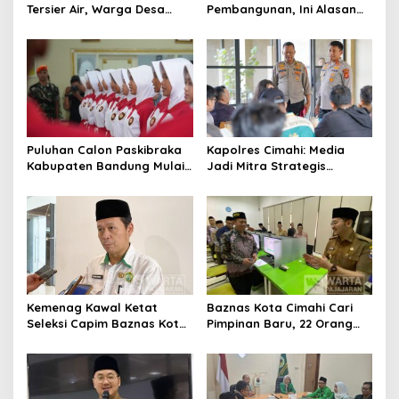
Tersier Air, Warga Desa
Pembangunan, Ini Alasan
Ciburuy Inginkan Jalan
Pemkot Cimahi Lakukan
Alternatif di Padalarang
Pengurangan Belanja
Daerah
Puluhan Calon Paskibraka
Kapolres Cimahi: Media
Kabupaten Bandung Mulai
Jadi Mitra Strategis
Ikuti Pemusatan Latihan
Bangun Kepercayaan
Publik
Kemenag Kawal Ketat
Baznas Kota Cimahi Cari
Seleksi Capim Baznas Kota
Pimpinan Baru, 22 Orang
Cimahi: Kita Ingin
Ikuti Seleksi
Komisioner Baznas
Berintegritas