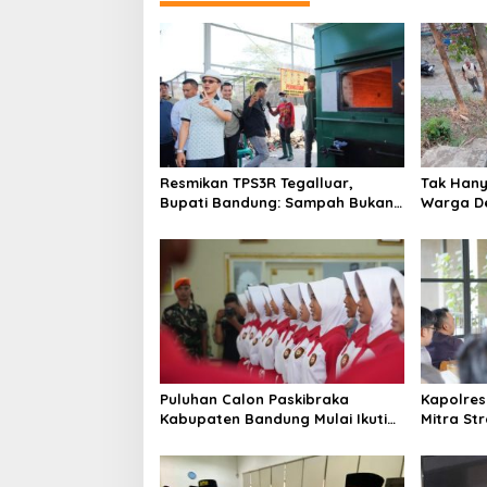
g
a
s
i
p
o
Resmikan TPS3R Tegalluar,
Tak Hanya
s
Bupati Bandung: Sampah Bukan
Warga De
Hanya Urusan Pemerintah
Jalan Al
Puluhan Calon Paskibraka
Kapolres
Kabupaten Bandung Mulai Ikuti
Mitra St
Pemusatan Latihan
Kepercay