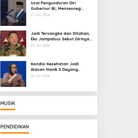
Usai Pengunduran Diri
Gubernur BI, Mensesneg:
Segera Terbit Keppres
27 Juli 2026
Pemberhentian dengan
Hormat
Jadi Tersangka dan Ditahan,
Eks Jampidsus Sebut Dirinya
Korban Kriminalisasi
25 Juli 2026
Kondisi Kesehatan Jadi
Alasan Nanik S Deyang
Mundur dari BGN, Prabowo
22 Juli 2026
Tunjuk Wamentan Sudaryono
MUSIK
PENDIDIKAN