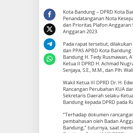
S
A
Kota Bandung – DPRD Kota Ban
P
Penandatanganan Nota Kesepa
B
dan Prioritas Plafon Anggara
D
Anggaran 2023.
T
a
h
Pada rapat tersebut, dilakuk
u
dan PPAS APBD Kota Bandung 
n
Bandung H. Tedy Rusmawan, AT.,
A
Ketua II DPRD H. Achmad Nugraha
n
g
Senjaya, S.E., M.M., dan Plh. 
g
a
Wakil Ketua III DPRD Dr. H. Ed
r
Rancangan Perubahan KUA dan 
a
Sekretaris Daerah selaku Ket
n
2
Bandung kepada DPRD pada Rap
0
2
“Terhadap dokumen rancangan 
3
pembahasan oleh Badan Angga
Bandung,” tuturnya, saat mem