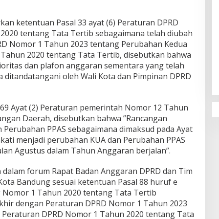
an ketentuan Pasal 33 ayat (6) Peraturan DPRD
020 tentang Tata Tertib sebagaimana telah diubah
PRD Nomor 1 Tahun 2023 tentang Perubahan Kedua
Penguatan Pendidikan Agama dan
Tahun 2020 tentang Tata Tertib, disebutkan bahwa
Karakter Sekolah Nur Al Rahman
oritas dan plafon anggaran sementara yang telah
Bikin Sekolah di Malaysia Tertarik
 ditandatangani oleh Wali Kota dan Pimpinan DPRD
Mempelajarinya
169 Ayat (2) Peraturan pemerintah Nomor 12 Tahun
angan Daerah, disebutkan bahwa ”Rancangan
 Perubahan PPAS sebagaimana dimaksud pada Ayat
pakati menjadi perubahan KUA dan Perubahan PPAS
lan Agustus dalam Tahun Anggaran berjalan”.
n dalam forum Rapat Badan Anggaran DPRD dan Tim
ota Bandung sesuai ketentuan Pasal 88 huruf e
Nomor 1 Tahun 2020 tentang Tata Tertib
akhir dengan Peraturan DPRD Nomor 1 Tahun 2023
s Peraturan DPRD Nomor 1 Tahun 2020 tentang Tata