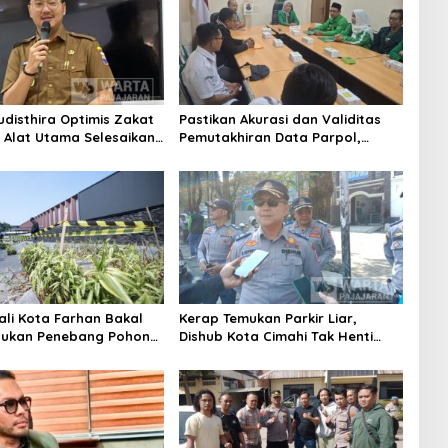
udisthira Optimis Zakat
Pastikan Akurasi dan Validitas
i Alat Utama Selesaikan
Pemutakhiran Data Parpol,
Sosial Kota Cimahi
Bawaslu Kota Cimahi Lakukan
Pengawasan
ali Kota Farhan Bakal
Kerap Temukan Parkir Liar,
aukan Penebang Pohon
Dishub Kota Cimahi Tak Henti
Riau
Lakukan Edukasi dan Pembinaan