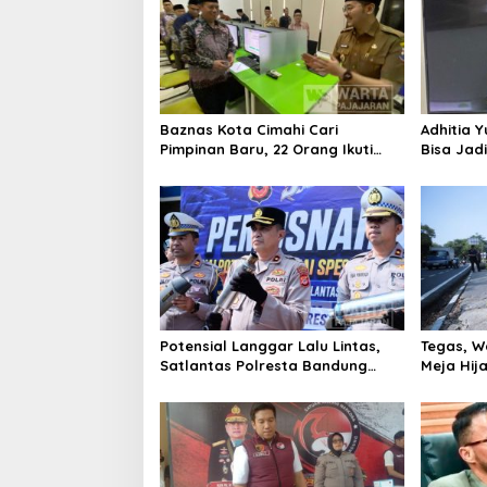
Baznas Kota Cimahi Cari
Adhitia Y
Pimpinan Baru, 22 Orang Ikuti
Bisa Jad
Seleksi
Masalah 
Potensial Langgar Lalu Lintas,
Tegas, W
Satlantas Polresta Bandung
Meja Hij
Tindak Ribuan Motor Berknalpot
di Jalan 
Brong