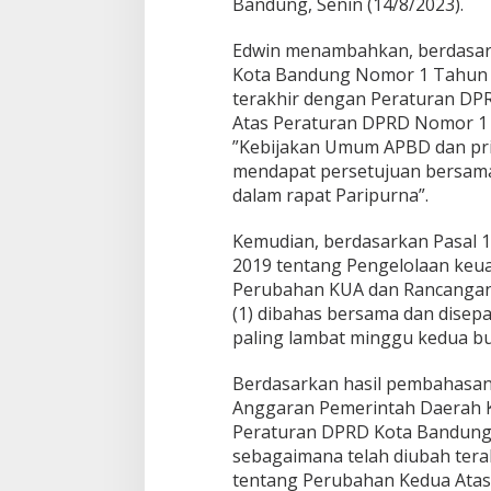
Bandung, Senin (14/8/2023).
Edwin menambahkan, berdasark
Kota Bandung Nomor 1 Tahun 2
terakhir dengan Peraturan D
Atas Peraturan DPRD Nomor 1 
”Kebijakan Umum APBD dan pri
mendapat persetujuan bersama
dalam rapat Paripurna”.
Kemudian, berdasarkan Pasal 
2019 tentang Pengelolaan keu
Perubahan KUA dan Rancangan
(1) dibahas bersama dan dise
paling lambat minggu kedua bu
Berdasarkan hasil pembahasa
Anggaran Pemerintah Daerah K
Peraturan DPRD Kota Bandung 
sebagaimana telah diubah ter
tentang Perubahan Kedua Ata