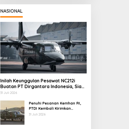
NASIONAL
Inilah Keunggulan Pesawat NC212i
Buatan PT Dirgantara Indonesia, Siap
Dukung Berbagai Operasi TNI
31 Juli 2026
Penuhi Pesanan Kemhan RI,
PTDI Kembali Kirimkan
Pesawat NC212i ke Pangkalan
31 Juli 2026
TNI AU