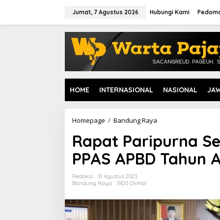
L
e
Jumat, 7 Agustus 2026
Hubungi Kami
Pedoma
w
a
t
i
k
e
k
o
HOME
INTERNASIONAL
NASIONAL
JA
n
t
e
n
Homepage
/
Bandung Raya
R
a
Rapat Paripurna Se
p
a
PPAS APBD Tahun 
t
P
a
Redaksi
31 Agustus 2023
r
Bandung Raya
3420 Dilihat
i
p
u
r