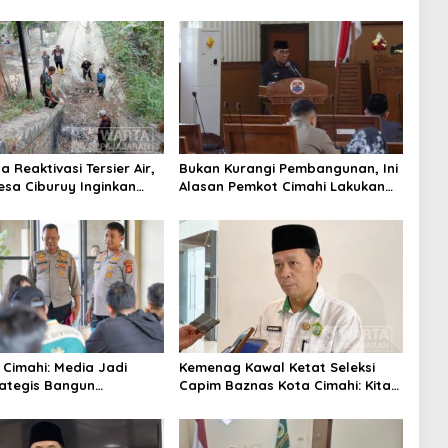
 Reaktivasi Tersier Air,
Bukan Kurangi Pembangunan, Ini
sa Ciburuy Inginkan
Alasan Pemkot Cimahi Lakukan
ternatif di Padalarang
Pengurangan Belanja Daerah
 Cimahi: Media Jadi
Kemenag Kawal Ketat Seleksi
rategis Bangun
Capim Baznas Kota Cimahi: Kita
aan Publik
Ingin Komisioner Baznas
Berintegritas