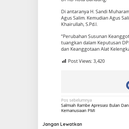
Di antaranya H. Sandi Muhara
Agus Salim. Kemudian Agus Sa
Khairullah, S.Pd.I.
“Perubahan Susunan Keanggota
tuangkan dalam Keputusan DP
dan Keanggotaan Alat Kelengk
Post Views:
3,420
N
Pos sebelumnya
Salmiah Rambe Apresiasi Bulan Dan
a
Kemanusiaan PMI
v
i
Jangan Lewatkan