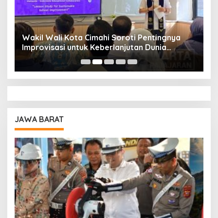
Wakil Wali Kota Cimahi Soroti Pentingnya
Y
Improvisasi untuk Keberlanjutan Dunia
S
Pendidikan
A
JAWA BARAT