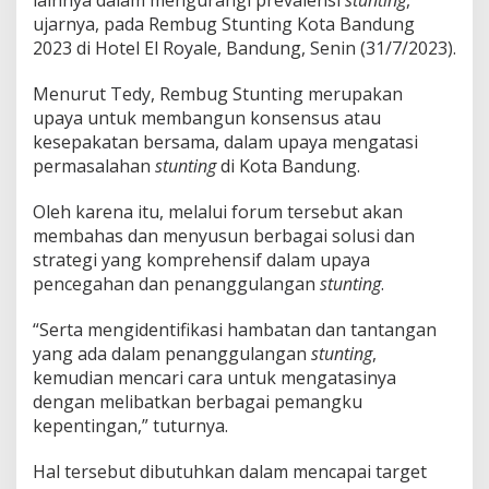
i
ujarnya, pada Rembug Stunting Kota Bandung
n
2023 di Hotel El Royale, Bandung, Senin (31/7/2023).
g
d
i
Menurut Tedy, Rembug Stunting merupakan
B
upaya untuk membangun konsensus atau
a
kesepakatan bersama, dalam upaya mengatasi
n
permasalahan
stunting
di Kota Bandung.
d
u
n
Oleh karena itu, melalui forum tersebut akan
g
membahas dan menyusun berbagai solusi dan
T
strategi yang komprehensif dalam upaya
e
pencegahan dan penanggulangan
stunting
.
r
t
a
“Serta mengidentifikasi hambatan dan tantangan
n
yang ada dalam penanggulangan
stunting
,
g
kemudian mencari cara untuk mengatasinya
g
dengan melibatkan berbagai pemangku
u
kepentingan,” tuturnya.
l
a
n
Hal tersebut dibutuhkan dalam mencapai target
g