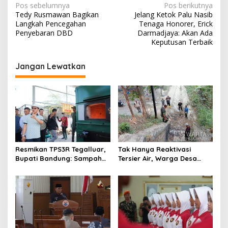
N
Pos sebelumnya
Pos berikutnya
Tedy Rusmawan Bagikan
Jelang Ketok Palu Nasib
a
Langkah Pencegahan
Tenaga Honorer, Erick
v
Penyebaran DBD
Darmadjaya: Akan Ada
Keputusan Terbaik
i
g
Jangan Lewatkan
a
s
i
p
o
s
Resmikan TPS3R Tegalluar,
Tak Hanya Reaktivasi
Bupati Bandung: Sampah
Tersier Air, Warga Desa
Bukan Hanya Urusan
Ciburuy Inginkan Jalan
Pemerintah
Alternatif di Padalarang