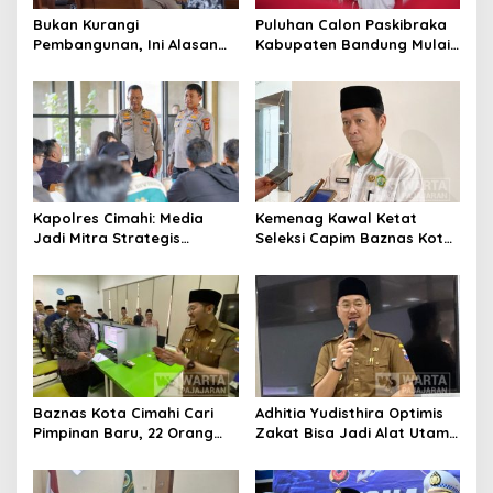
Bukan Kurangi
Puluhan Calon Paskibraka
Pembangunan, Ini Alasan
Kabupaten Bandung Mulai
Pemkot Cimahi Lakukan
Ikuti Pemusatan Latihan
Pengurangan Belanja
Daerah
Kapolres Cimahi: Media
Kemenag Kawal Ketat
Jadi Mitra Strategis
Seleksi Capim Baznas Kota
Bangun Kepercayaan
Cimahi: Kita Ingin
Publik
Komisioner Baznas
Berintegritas
Baznas Kota Cimahi Cari
Adhitia Yudisthira Optimis
Pimpinan Baru, 22 Orang
Zakat Bisa Jadi Alat Utama
Ikuti Seleksi
Selesaikan Masalah Sosial
Kota Cimahi