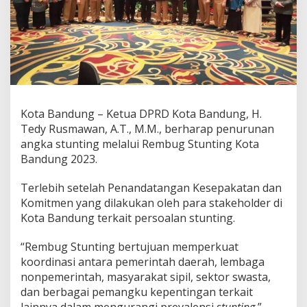
m
a
,
T
e
d
y
R
u
Kota Bandung – Ketua DPRD Kota Bandung, H.
s
Tedy Rusmawan, A.T., M.M., berharap penurunan
m
a
angka stunting melalui Rembug Stunting Kota
w
Bandung 2023.
a
n
Terlebih setelah Penandatangan Kesepakatan dan
H
Komitmen yang dilakukan oleh para stakeholder di
a
r
Kota Bandung terkait persoalan stunting.
a
p
“Rembug Stunting bertujuan memperkuat
S
koordinasi antara pemerintah daerah, lembaga
t
nonpemerintah, masyarakat sipil, sektor swasta,
u
n
dan berbagai pemangku kepentingan terkait
t
lainnya dalam mengurangi prevalensi
stunting
,”