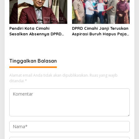
Pendiri Kota Cimahi
DPRD Cimahi Janji Teruskan
Sesalkan Absennya DPRD
Aspirasi Buruh Hapus Pajak
dalam Dialog Pembahasan
Penghasilan ke Presiden
Rebranding RSUD Cibabat
dan DPR
Tinggalkan Balasan
Alamat email Anda tidak akan dipublikasikan.
Ruas yang wajib
ditandai
*