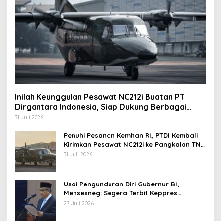
Inilah Keunggulan Pesawat NC212i Buatan PT
Dirgantara Indonesia, Siap Dukung Berbagai
Operasi TNI
31 Juli 2026
Penuhi Pesanan Kemhan RI, PTDI Kembali
Kirimkan Pesawat NC212i ke Pangkalan TNI
AU
31 Juli 2026
Usai Pengunduran Diri Gubernur BI,
Mensesneg: Segera Terbit Keppres
Pemberhentian dengan Hormat
27 Juli 2026