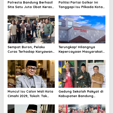
Polresta Bandung Berhasil
Politisi Partai Golkar Ini
Sita Satu Juta Obat Keras
Tanggapi Isu Pilkada Kota
Serta Ungkap Ratusan
Cimahi 2029: Terlalu Dini
Kasus Narkoba
Sempat Buron, Pelaku
Terungkap! Hilangnya
Curas Terhadap Karyawan
Kepercayaan Masyarakat
Pabrik di Majalaya Berhasil
Latarbelakangi Rencana
Ditangkap Polisi
Rebranding RSUD Cibabat
Muncul Isu Calon Wali Kota
Gedung Sekolah Rakyat di
Cimahi 2029, Tokoh: Tak
Kabupaten Bandung
Cukup Hanya Bermodal
Dibangun Oktober 2026,
Legitimasi Parpol
Siap Tampung Dua Ribu
Siswa