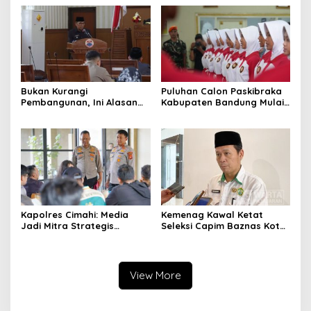
Pemerintah
Alternatif di Padalarang
Bukan Kurangi
Puluhan Calon Paskibraka
Pembangunan, Ini Alasan
Kabupaten Bandung Mulai
Pemkot Cimahi Lakukan
Ikuti Pemusatan Latihan
Pengurangan Belanja
Daerah
Kapolres Cimahi: Media
Kemenag Kawal Ketat
Jadi Mitra Strategis
Seleksi Capim Baznas Kota
Bangun Kepercayaan
Cimahi: Kita Ingin
Publik
Komisioner Baznas
Berintegritas
View More