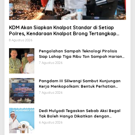
KDM Akan Siapkan Knalpot Standar di Setiap
Polres, Kendaraan Knalpot Brong Tertangkap
Langsung Ganti
8 Agustus 2026
Pengolahan Sampah Teknologi Pirolisis
Siap Lahap Tiga Ribu Ton Sampah Harian
Jawa Barat
7 Agustus 2026
Pangdam III Siliwangi Sambut Kunjungan
Kerja Menkopolkam: Bentuk Perhatian
Pemerintah
7 Agustus 2026
Dedi Mulyadi Tegaskan Sebab Aksi Begal
Tak Boleh Hanya Dikaitkan dengan
Ekonomi
6 Agustus 2026