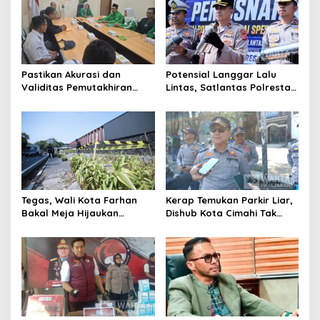
Pastikan Akurasi dan
Potensial Langgar Lalu
Validitas Pemutakhiran
Lintas, Satlantas Polresta
Data Parpol, Bawaslu Kota
Bandung Tindak Ribuan
Cimahi Lakukan
Motor Berknalpot Brong
Pengawasan
Tegas, Wali Kota Farhan
Kerap Temukan Parkir Liar,
Bakal Meja Hijaukan
Dishub Kota Cimahi Tak
Penebang Pohon di Jalan
Henti Lakukan Edukasi dan
Riau
Pembinaan