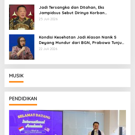
Jadi Tersangka dan Ditahan, Eks
Jampidsus Sebut Dirinya Korban
Kriminalisasi
25 Juli 2026
Kondisi Kesehatan Jadi Alasan Nanik S
Deyang Mundur dari BGN, Prabowo Tunjuk
Wamentan Sudaryono
22 Juli 2026
MUSIK
PENDIDIKAN