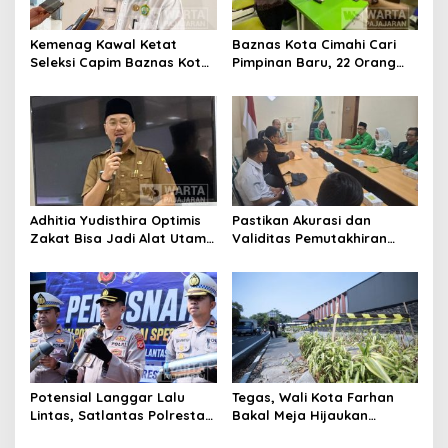
Kemenag Kawal Ketat
Baznas Kota Cimahi Cari
Seleksi Capim Baznas Kota
Pimpinan Baru, 22 Orang
Cimahi: Kita Ingin
Ikuti Seleksi
Komisioner Baznas
Berintegritas
Adhitia Yudisthira Optimis
Pastikan Akurasi dan
Zakat Bisa Jadi Alat Utama
Validitas Pemutakhiran
Selesaikan Masalah Sosial
Data Parpol, Bawaslu Kota
Kota Cimahi
Cimahi Lakukan
Pengawasan
Potensial Langgar Lalu
Tegas, Wali Kota Farhan
Lintas, Satlantas Polresta
Bakal Meja Hijaukan
Bandung Tindak Ribuan
Penebang Pohon di Jalan