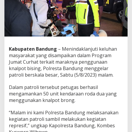
P
o
l
r
e
s
t
a
B
Kabupaten Bandung
– Menindaklanjuti keluhan
a
masyarakat yang disampaikan dalam Program
n
d
Jumat Curhat terkait maraknya penggunaan
u
knalpot bising, Polresta Bandung menggelar
n
patroli berskala besar, Sabtu (5/8/2023) malam.
g
A
Dalam patroli tersebut petugas berhasil
m
a
mengamankan 50 unit kendaraan roda dua yang
n
menggunakan knalpot brong.
k
a
“Malam ini kami Polresta Bandung melaksanakan
n
kegiatan patroli sambil melakukan kegiatan
P
u
represif,” ungkap Kapolresta Bandung, Kombes
l
Kusworo Wibowo.