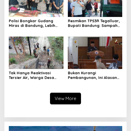
Polisi Bongkar Gudang
Resmikan TPS3R Tegalluar,
Miras di Bandung, Lebih
Bupati Bandung: Sampah
dari Enam Ribu Botol Disita
Bukan Hanya Urusan
Pemerintah
Tak Hanya Reaktivasi
Bukan Kurangi
Tersier Air, Warga Desa
Pembangunan, Ini Alasan
Ciburuy Inginkan Jalan
Pemkot Cimahi Lakukan
Alternatif di Padalarang
Pengurangan Belanja
Daerah
View More