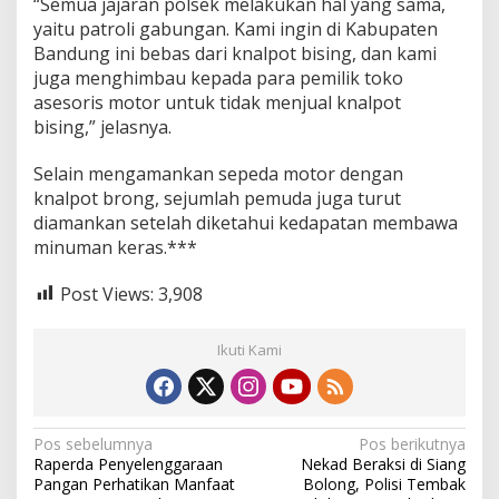
“Semua jajaran polsek melakukan hal yang sama,
d
yaitu patroli gabungan. Kami ingin di Kabupaten
a
Bandung ini bebas dari knalpot bising, dan kami
n
P
juga menghimbau kepada para pemilik toko
e
asesoris motor untuk tidak menjual knalpot
m
bising,” jelasnya.
u
d
Selain mengamankan sepeda motor dengan
a
P
knalpot brong, sejumlah pemuda juga turut
e
diamankan setelah diketahui kedapatan membawa
m
minuman keras.***
b
a
Post Views:
3,908
w
a
M
Ikuti Kami
i
r
a
s
N
Pos sebelumnya
Pos berikutnya
Raperda Penyelenggaraan
Nekad Beraksi di Siang
a
Pangan Perhatikan Manfaat
Bolong, Polisi Tembak