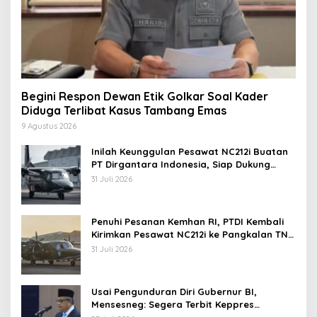
Begini Respon Dewan Etik Golkar Soal Kader
Diduga Terlibat Kasus Tambang Emas
9 Agustus 2026
Inilah Keunggulan Pesawat NC212i Buatan
PT Dirgantara Indonesia, Siap Dukung
Berbagai Operasi TNI
31 Juli 2026
Penuhi Pesanan Kemhan RI, PTDI Kembali
Kirimkan Pesawat NC212i ke Pangkalan TNI
AU
31 Juli 2026
Usai Pengunduran Diri Gubernur BI,
Mensesneg: Segera Terbit Keppres