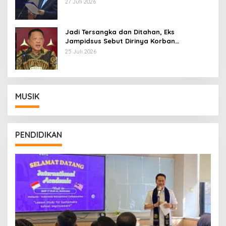
Pemberhentian dengan Hormat
27 Juli 2026
Jadi Tersangka dan Ditahan, Eks
Jampidsus Sebut Dirinya Korban
Kriminalisasi
25 Juli 2026
MUSIK
PENDIDIKAN