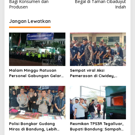
v
Bagi Konsumen dan
Begal di Taman Cibaduyut
Produsen
Indah
i
g
Jangan Lewatkan
a
s
i
p
o
s
Malam Minggu Ratusan
Sempat viral Aksi
Personel Gabungan Gelar
Pemerasan di Ciwidey,
Apel, Lanjut Patroli Skala
Polisi Tangkap Dua terduga
Besar Kabupaten Bandung
Pelaku
Polisi Bongkar Gudang
Resmikan TPS3R Tegalluar,
Miras di Bandung, Lebih
Bupati Bandung: Sampah
dari Enam Ribu Botol Disita
Bukan Hanya Urusan