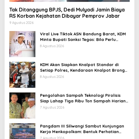
Tak Ditanggung BPJS, Dedi Mulyadi Jamin Biaya
RS Korban Kejahatan Dibayar Pemprov Jabar
9 Agustus 2026
Viral Live Tiktok ASN Bandung Barat, KDM
Minta Bupati Sanksi Tegas: Bila Perlu
Pemberhentian
8 Agustus 2026
KDM Akan Siapkan Knalpot Standar di
Setiap Polres, Kendaraan Knalpot Brong
Tertangkap Langsung Ganti
8 Agustus 2026
Pengolahan Sampah Teknologi Pirolisis
Siap Lahap Tiga Ribu Ton Sampah Harian
Jawa Barat
7 Agustus 2026
Pangdam III Siliwangi Sambut Kunjungan
Kerja Menkopolkam: Bentuk Perhatian
Pemerintah
7 Agustus 2026