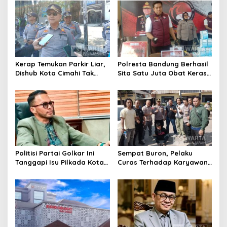
Motor Berknalpot Brong
Riau
Kerap Temukan Parkir Liar,
Polresta Bandung Berhasil
Dishub Kota Cimahi Tak
Sita Satu Juta Obat Keras
Henti Lakukan Edukasi dan
Serta Ungkap Ratusan
Pembinaan
Kasus Narkoba
Politisi Partai Golkar Ini
Sempat Buron, Pelaku
Tanggapi Isu Pilkada Kota
Curas Terhadap Karyawan
Cimahi 2029: Terlalu Dini
Pabrik di Majalaya Berhasil
Ditangkap Polisi