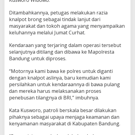
u
h
Ditambahkannya, petugas melakukan razia
a
knalpot brong sebagai tindak lanjut dari
n
M
masyarakat dan tokoh agama yang menyampaikan
o
keluhannya melalui Jumat Curhat.
t
o
Kendaraan yang terjaring dalam operasi tersebut
r
selanjutnya ditilang dan dibawa ke Mapolresta
B
e
Bandung untuk diproses.
r
k
“Motornya kami bawa ke polres untuk diganti
n
dengan knalpot aslinya, baru kemudian kami
a
persilahkan untuk kendaraannya di bawa pulang
l
p
dan mereka harus melaksanakan proses
o
penebusan tilangnya di BRI,” imbuhnya.
t
B
Kata Kusworo, patroli berskala besar dilakukan
i
pihaknya sebagai upaya menjaga keamanan dan
s
i
kenyamanan masyarakat di Kabupaten Bandung.
n
g