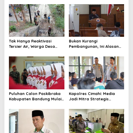
Pemerintah
Tak Hanya Reaktivasi
Bukan Kurangi
Tersier Air, Warga Desa
Pembangunan, Ini Alasan
Ciburuy Inginkan Jalan
Pemkot Cimahi Lakukan
Alternatif di Padalarang
Pengurangan Belanja
Daerah
Puluhan Calon Paskibraka
Kapolres Cimahi: Media
Kabupaten Bandung Mulai
Jadi Mitra Strategis
Ikuti Pemusatan Latihan
Bangun Kepercayaan
Publik