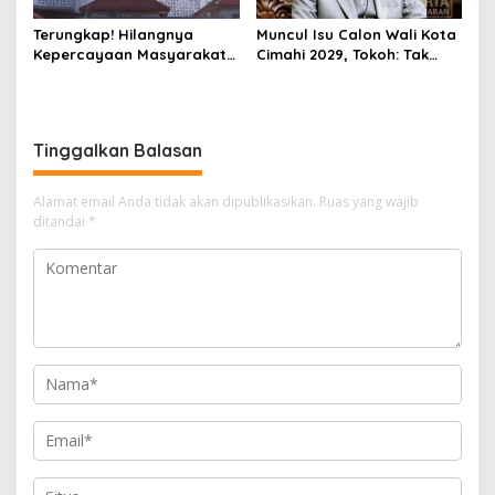
Terungkap! Hilangnya
Muncul Isu Calon Wali Kota
Kepercayaan Masyarakat
Cimahi 2029, Tokoh: Tak
Latarbelakangi Rencana
Cukup Hanya Bermodal
Rebranding RSUD Cibabat
Legitimasi Parpol
Tinggalkan Balasan
Alamat email Anda tidak akan dipublikasikan.
Ruas yang wajib
ditandai
*