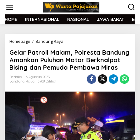
L
e
w
a
HOME
INTERNASIONAL
NASIONAL
JAWA BARAT
BA
t
i
k
Homepage
/
Bandung Raya
G
e
e
k
Gelar Patroli Malam, Polresta Bandung
l
o
a
n
Amankan Puluhan Motor Berknalpot
r
t
Bising dan Pemuda Pembawa Miras
P
e
a
n
Redaksi
6 Agustus 2023
t
Bandung Raya
3908 Dilihat
r
o
l
i
M
a
l
a
m
,