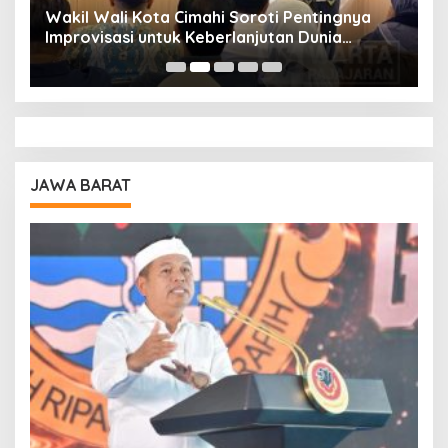
Wakil Wali Kota Cimahi Soroti Pentingnya
Y
Improvisasi untuk Keberlanjutan Dunia
S
Pendidikan
A
JAWA BARAT