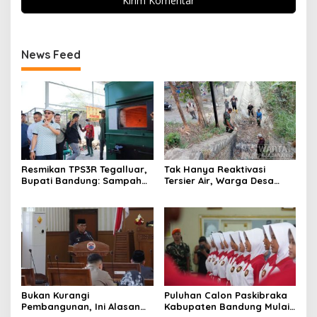
News Feed
Resmikan TPS3R Tegalluar,
Tak Hanya Reaktivasi
Bupati Bandung: Sampah
Tersier Air, Warga Desa
Bukan Hanya Urusan
Ciburuy Inginkan Jalan
Pemerintah
Alternatif di Padalarang
Bukan Kurangi
Puluhan Calon Paskibraka
Pembangunan, Ini Alasan
Kabupaten Bandung Mulai