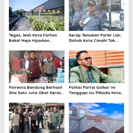
Pengawasan
Tegas, Wali Kota Farhan
Kerap Temukan Parkir Liar,
Bakal Meja Hijaukan
Dishub Kota Cimahi Tak
Penebang Pohon di Jalan
Henti Lakukan Edukasi dan
Riau
Pembinaan
Polresta Bandung Berhasil
Politisi Partai Golkar Ini
Sita Satu Juta Obat Keras
Tanggapi Isu Pilkada Kota
Serta Ungkap Ratusan
Cimahi 2029: Terlalu Dini
Kasus Narkoba