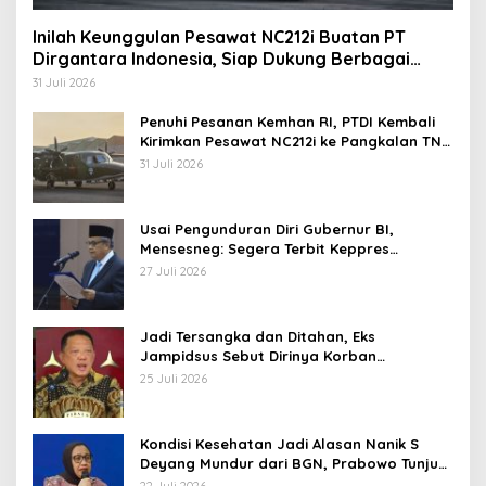
Inilah Keunggulan Pesawat NC212i Buatan PT
Dirgantara Indonesia, Siap Dukung Berbagai
Operasi TNI
31 Juli 2026
Penuhi Pesanan Kemhan RI, PTDI Kembali
Kirimkan Pesawat NC212i ke Pangkalan TNI
AU
31 Juli 2026
Usai Pengunduran Diri Gubernur BI,
Mensesneg: Segera Terbit Keppres
Pemberhentian dengan Hormat
27 Juli 2026
Jadi Tersangka dan Ditahan, Eks
Jampidsus Sebut Dirinya Korban
Kriminalisasi
25 Juli 2026
Kondisi Kesehatan Jadi Alasan Nanik S
Deyang Mundur dari BGN, Prabowo Tunjuk
Wamentan Sudaryono
22 Juli 2026