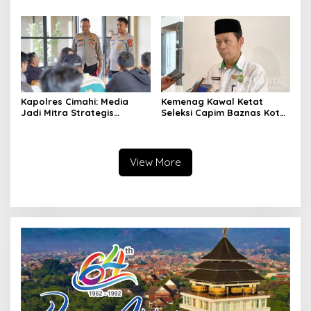
Pemkot Cimahi Lakukan
Ikuti Pemusatan Latihan
Pengurangan Belanja
Daerah
Kapolres Cimahi: Media
Kemenag Kawal Ketat
Jadi Mitra Strategis
Seleksi Capim Baznas Kota
Bangun Kepercayaan
Cimahi: Kita Ingin
Publik
Komisioner Baznas
Berintegritas
View More