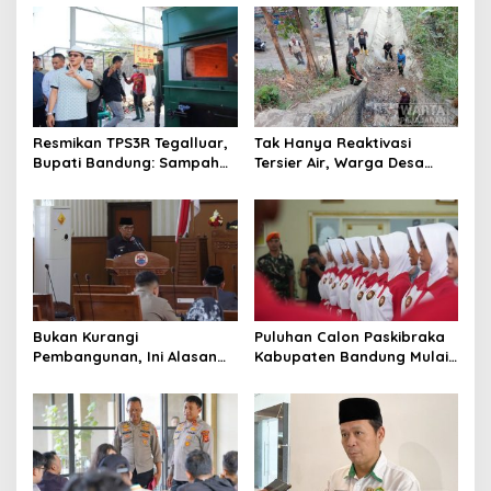
s
i
p
o
s
Resmikan TPS3R Tegalluar,
Tak Hanya Reaktivasi
Bupati Bandung: Sampah
Tersier Air, Warga Desa
Bukan Hanya Urusan
Ciburuy Inginkan Jalan
Pemerintah
Alternatif di Padalarang
Bukan Kurangi
Puluhan Calon Paskibraka
Pembangunan, Ini Alasan
Kabupaten Bandung Mulai
Pemkot Cimahi Lakukan
Ikuti Pemusatan Latihan
Pengurangan Belanja
Daerah