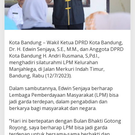
d
i
G
a
r
d
a
T
Kota Bandung – Wakil Ketua DPRD Kota Bandung,
e
Dr. H. Edwin Senjaya, S.E., M.M., dan Anggota DPRD
r
Kota Bandung H. Andri Rusmana, S,Pd.I.,
d
menghadiri silaturahmi LPM Kelurahan
e
p
Manjahlega, di Jalan Merkuri Indah Timur,
a
Bandung, Rabu (12/7/2023).
n
d
Dalam sambutannya, Edwin Senjaya berharap
a
Lembaga Pemberdayaan Masyarakat (LPM) bisa
l
a
jadi garda terdepan, dalam pengabdian dan
m
berkarya bagi masyarakat dan negara.
B
e
“Hari ini bertepatan dengan Bulan Bhakti Gotong
r
Royong, saya berharap LPM bisa jadi garda
k
a
terdepan untuk bersama-sama berbakti dan