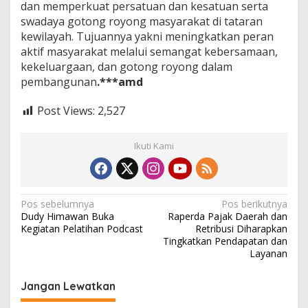
dan memperkuat persatuan dan kesatuan serta
swadaya gotong royong masyarakat di tataran
kewilayah. Tujuannya yakni meningkatkan peran
aktif masyarakat melalui semangat kebersamaan,
kekeluargaan, dan gotong royong dalam
pembangunan
.***amd
Post Views:
2,527
Ikuti Kami
N
Pos sebelumnya
Pos berikutnya
Dudy Himawan Buka
Raperda Pajak Daerah dan
a
Kegiatan Pelatihan Podcast
Retribusi Diharapkan
v
Tingkatkan Pendapatan dan
Layanan
i
g
Jangan Lewatkan
a