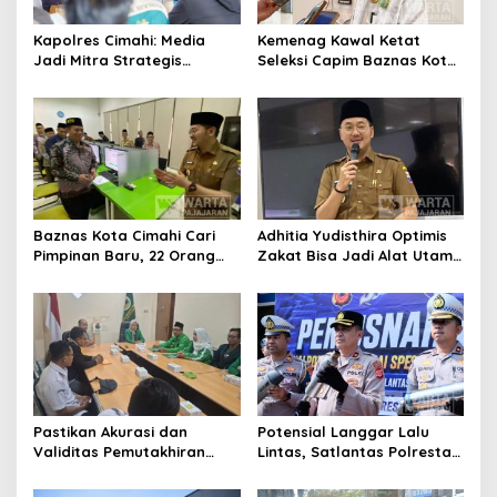
Kapolres Cimahi: Media
Kemenag Kawal Ketat
Jadi Mitra Strategis
Seleksi Capim Baznas Kota
Bangun Kepercayaan
Cimahi: Kita Ingin
Publik
Komisioner Baznas
Berintegritas
Baznas Kota Cimahi Cari
Adhitia Yudisthira Optimis
Pimpinan Baru, 22 Orang
Zakat Bisa Jadi Alat Utama
Ikuti Seleksi
Selesaikan Masalah Sosial
Kota Cimahi
Pastikan Akurasi dan
Potensial Langgar Lalu
Validitas Pemutakhiran
Lintas, Satlantas Polresta
Data Parpol, Bawaslu Kota
Bandung Tindak Ribuan
Cimahi Lakukan
Motor Berknalpot Brong