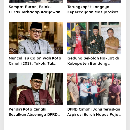
Sempat Buron, Pelaku
Terungkap! Hilangnya
Curas Terhadap Karyawan
Kepercayaan Masyarakat
Pabrik di Majalaya Berhasil
Latarbelakangi Rencana
Ditangkap Polisi
Rebranding RSUD Cibabat
Muncul Isu Calon Wali Kota
Gedung Sekolah Rakyat di
Cimahi 2029, Tokoh: Tak
Kabupaten Bandung
Cukup Hanya Bermodal
Dibangun Oktober 2026,
Legitimasi Parpol
Siap Tampung Dua Ribu
Siswa
Pendiri Kota Cimahi
DPRD Cimahi Janji Teruskan
Sesalkan Absennya DPRD
Aspirasi Buruh Hapus Pajak
dalam Dialog Pembahasan
Penghasilan ke Presiden
Rebranding RSUD Cibabat
dan DPR