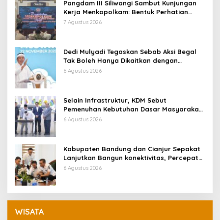
Pangdam III Siliwangi Sambut Kunjungan
Kerja Menkopolkam: Bentuk Perhatian
Pemerintah
7 Agustus 2026
Dedi Mulyadi Tegaskan Sebab Aksi Begal
Tak Boleh Hanya Dikaitkan dengan
Ekonomi
6 Agustus 2026
Selain Infrastruktur, KDM Sebut
Pemenuhan Kebutuhan Dasar Masyarakat
Jadi Fokus APBD Jabar 2027
6 Agustus 2026
Kabupaten Bandung dan Cianjur Sepakat
Lanjutkan Bangun konektivitas, Percepat
Pertumbuhan Ekonomi Daerah
6 Agustus 2026
WISATA