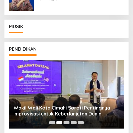
MUSIK
PENDIDIKAN
Wakil Wali Kota Cimahi Soroti Pentingnya
Y
Improvisasi untuk Keberlanjutan Dunia
S
Pendidikan
A