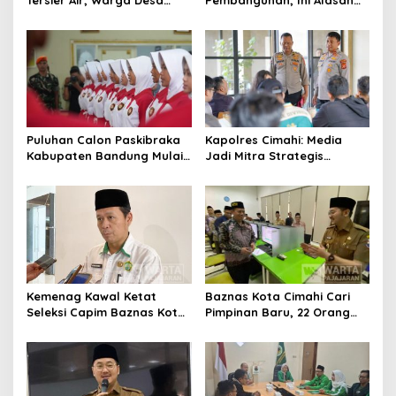
Ciburuy Inginkan Jalan
Pemkot Cimahi Lakukan
Alternatif di Padalarang
Pengurangan Belanja
Daerah
Puluhan Calon Paskibraka
Kapolres Cimahi: Media
Kabupaten Bandung Mulai
Jadi Mitra Strategis
Ikuti Pemusatan Latihan
Bangun Kepercayaan
Publik
Kemenag Kawal Ketat
Baznas Kota Cimahi Cari
Seleksi Capim Baznas Kota
Pimpinan Baru, 22 Orang
Cimahi: Kita Ingin
Ikuti Seleksi
Komisioner Baznas
Berintegritas