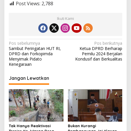
Post Views:
2,788
Ikuti Kami
N
Pos sebelumnya
Pos berikutnya
Sambut Peringatan HUT RI,
Ketua DPRD Berharap
a
DPRD dan Forkopimda
Pemilu 2024 Berjalan
v
Menyimak Pidato
Kondusif dan Berkualitas
Kenegaraan
i
g
Jangan Lewatkan
a
s
i
p
o
s
Tak Hanya Reaktivasi
Bukan Kurangi
Tersier Air, Warga Desa
Pembangunan, Ini Alasan