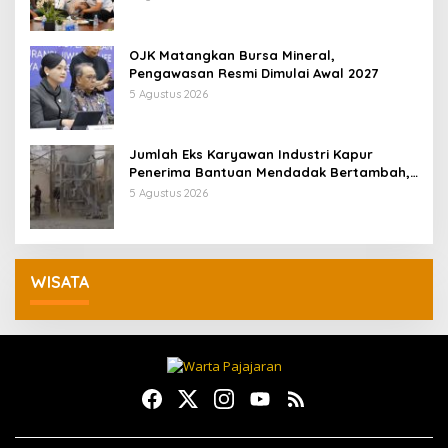
OJK Matangkan Bursa Mineral,
Pengawasan Resmi Dimulai Awal 2027
5 Agustus 2026
Jumlah Eks Karyawan Industri Kapur
Penerima Bantuan Mendadak Bertambah,
KDM: Kita Identifikasi
5 Agustus 2026
WISATA