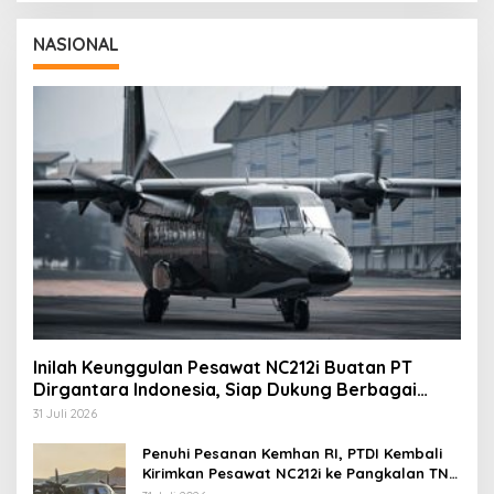
NASIONAL
Inilah Keunggulan Pesawat NC212i Buatan PT
Dirgantara Indonesia, Siap Dukung Berbagai
Operasi TNI
31 Juli 2026
Penuhi Pesanan Kemhan RI, PTDI Kembali
Kirimkan Pesawat NC212i ke Pangkalan TNI
AU