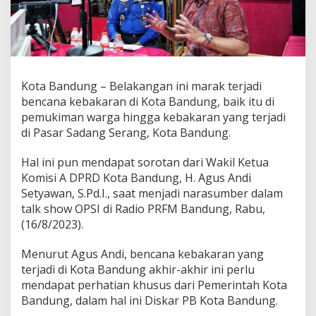
n
i
n
g
k
a
t
Kota Bandung – Belakangan ini marak terjadi
,
bencana kebakaran di Kota Bandung, baik itu di
A
pemukiman warga hingga kebakaran yang terjadi
g
di Pasar Sadang Serang, Kota Bandung.
u
s
A
Hal ini pun mendapat sorotan dari Wakil Ketua
n
Komisi A DPRD Kota Bandung, H. Agus Andi
d
Setyawan, S.Pd.I., saat menjadi narasumber dalam
i
talk show OPSI di Radio PRFM Bandung, Rabu,
S
e
(16/8/2023).
t
y
Menurut Agus Andi, bencana kebakaran yang
a
terjadi di Kota Bandung akhir-akhir ini perlu
w
mendapat perhatian khusus dari Pemerintah Kota
a
n
Bandung, dalam hal ini Diskar PB Kota Bandung.
: