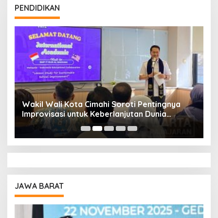
PENDIDIKAN
Wakil Wali Kota Cimahi Soroti Pentingnya
Y
Improvisasi untuk Keberlanjutan Dunia
S
Pendidikan
A
JAWA BARAT