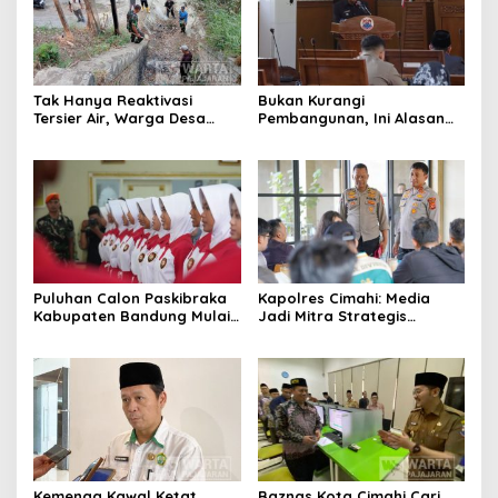
Tak Hanya Reaktivasi
Bukan Kurangi
Tersier Air, Warga Desa
Pembangunan, Ini Alasan
Ciburuy Inginkan Jalan
Pemkot Cimahi Lakukan
Alternatif di Padalarang
Pengurangan Belanja
Daerah
Puluhan Calon Paskibraka
Kapolres Cimahi: Media
Kabupaten Bandung Mulai
Jadi Mitra Strategis
Ikuti Pemusatan Latihan
Bangun Kepercayaan
Publik
Kemenag Kawal Ketat
Baznas Kota Cimahi Cari