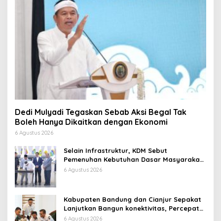
Dedi Mulyadi Tegaskan Sebab Aksi Begal Tak
Boleh Hanya Dikaitkan dengan Ekonomi
6 Agustus 2026
Selain Infrastruktur, KDM Sebut
Pemenuhan Kebutuhan Dasar Masyarakat
Jadi Fokus APBD Jabar 2027
6 Agustus 2026
Kabupaten Bandung dan Cianjur Sepakat
Lanjutkan Bangun konektivitas, Percepat
Pertumbuhan Ekonomi Daerah
6 Agustus 2026