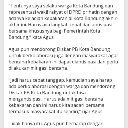
H
“Tentunya saya selaku warga Kota Bandung dan
a
representasi wakil rakyat di DPRD prihatin dengan
r
adanya kejadian kebakaran di Kota Bandung akhir-
u
s
akhir ini. Harus ada langkah cepat dan antisipasi
A
bersama khususnya bagi Pemerintah Kota
d
Bandung,” kata Agus.
a
L
Agus pun mendorong Diskar PB Kota Bandung
a
n
untuk berkolaborasi juga dengan masyarakat agar
g
bencana kebakaran ini dapat diantisipasi dan perlu
k
dilakukan mitigasi bencana.
a
h
“Jadi harus cepat tanggap. kemudian saya harap
A
n
ada berkolaborasi dengan warga dan mendorong
t
Diskar PB Kota Bandung untuk bisa
i
mengantisipasi. Harus ada mitigasi bencana
s
kebakaran dan ini harus kita sadari bersama
i
p
termasuk masyarakat itu sendiri,” ujar Agus.
a
s
Tidak hanya itu, Agus pun berharap dengan
i