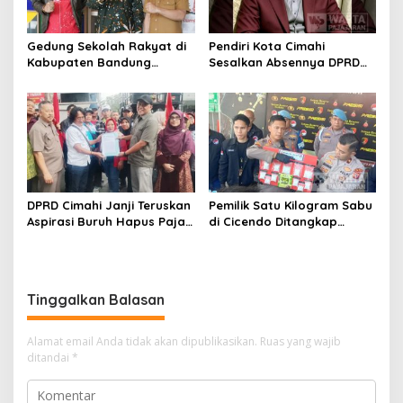
Gedung Sekolah Rakyat di
Pendiri Kota Cimahi
Kabupaten Bandung
Sesalkan Absennya DPRD
Dibangun Oktober 2026,
dalam Dialog Pembahasan
Siap Tampung Dua Ribu
Rebranding RSUD Cibabat
Siswa
DPRD Cimahi Janji Teruskan
Pemilik Satu Kilogram Sabu
Aspirasi Buruh Hapus Pajak
di Cicendo Ditangkap
Penghasilan ke Presiden
Satnarkoba Polres Cimahi
dan DPR
Tinggalkan Balasan
Alamat email Anda tidak akan dipublikasikan.
Ruas yang wajib
ditandai
*