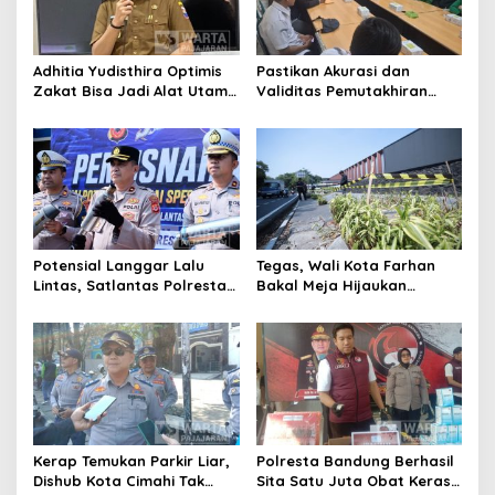
Adhitia Yudisthira Optimis
Pastikan Akurasi dan
Zakat Bisa Jadi Alat Utama
Validitas Pemutakhiran
Selesaikan Masalah Sosial
Data Parpol, Bawaslu Kota
Kota Cimahi
Cimahi Lakukan
Pengawasan
Potensial Langgar Lalu
Tegas, Wali Kota Farhan
Lintas, Satlantas Polresta
Bakal Meja Hijaukan
Bandung Tindak Ribuan
Penebang Pohon di Jalan
Motor Berknalpot Brong
Riau
Kerap Temukan Parkir Liar,
Polresta Bandung Berhasil
Dishub Kota Cimahi Tak
Sita Satu Juta Obat Keras