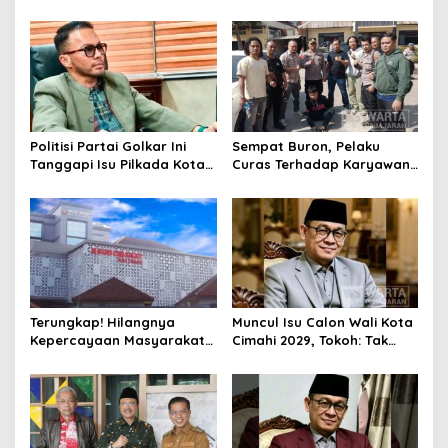
Henti Lakukan Edukasi dan
Serta Ungkap Ratusan
Pembinaan
Kasus Narkoba
Politisi Partai Golkar Ini
Sempat Buron, Pelaku
Tanggapi Isu Pilkada Kota
Curas Terhadap Karyawan
Cimahi 2029: Terlalu Dini
Pabrik di Majalaya Berhasil
Ditangkap Polisi
Terungkap! Hilangnya
Muncul Isu Calon Wali Kota
Kepercayaan Masyarakat
Cimahi 2029, Tokoh: Tak
Latarbelakangi Rencana
Cukup Hanya Bermodal
Rebranding RSUD Cibabat
Legitimasi Parpol