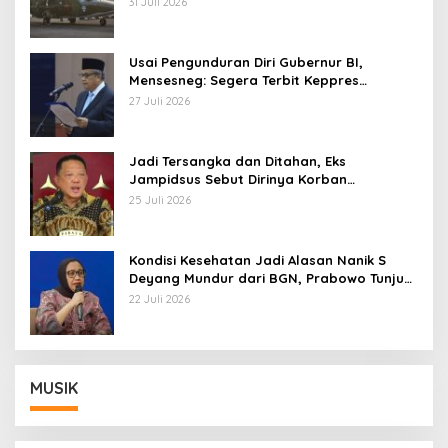
31 Juli 2026
Usai Pengunduran Diri Gubernur BI,
Mensesneg: Segera Terbit Keppres
Pemberhentian dengan Hormat
27 Juli 2026
Jadi Tersangka dan Ditahan, Eks
Jampidsus Sebut Dirinya Korban
Kriminalisasi
25 Juli 2026
Kondisi Kesehatan Jadi Alasan Nanik S
Deyang Mundur dari BGN, Prabowo Tunjuk
Wamentan Sudaryono
22 Juli 2026
MUSIK