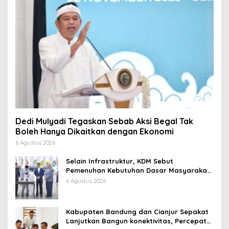
Dedi Mulyadi Tegaskan Sebab Aksi Begal Tak
Boleh Hanya Dikaitkan dengan Ekonomi
6 Agustus 2026
Selain Infrastruktur, KDM Sebut
Pemenuhan Kebutuhan Dasar Masyarakat
Jadi Fokus APBD Jabar 2027
6 Agustus 2026
Kabupaten Bandung dan Cianjur Sepakat
Lanjutkan Bangun konektivitas, Percepat