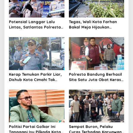
Potensial Langgar Lalu
Tegas, Wali Kota Farhan
Lintas, Satlantas Polresta
Bakal Meja Hijaukan
Bandung Tindak Ribuan
Penebang Pohon di Jalan
Motor Berknalpot Brong
Riau
Kerap Temukan Parkir Liar,
Polresta Bandung Berhasil
Dishub Kota Cimahi Tak
Sita Satu Juta Obat Keras
Henti Lakukan Edukasi dan
Serta Ungkap Ratusan
Pembinaan
Kasus Narkoba
Politisi Partai Golkar Ini
Sempat Buron, Pelaku
Tanggapi Isu Pilkada Kota
Curas Terhadap Karyawan