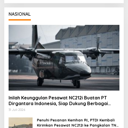
NASIONAL
Inilah Keunggulan Pesawat NC212i Buatan PT
Dirgantara Indonesia, Siap Dukung Berbagai
Operasi TNI
31 Juli 2026
Penuhi Pesanan Kemhan RI, PTDI Kembali
Kirimkan Pesawat NC212i ke Pangkalan TNI