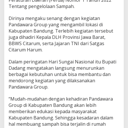
g
Tentang pengelolaan Sampah.
a
t
Dirinya mengaku senang dengan kegiatan
a
n
Pandawara Group yang mengambil lokasi di
H
Kabupaten Bandung. Terlebih kegiatan tersebut
a
juga dihadiri Kepala DLH Provinsi Jawa Barat,
r
BBWS Citarum, serta Jajaran TNI dari Satgas
i
Citarum Harum.
S
u
n
Dalam peringatan Hari Sungai Nasional itu Bupati
g
Dadang mengatakan langsung menurunkan
a
berbagai kebutuhan untuk bisa membantu dan
i
mendorong kegiatan yang dilaksanakan
N
a
Pandawara Group.
s
i
“Mudah-mudahan dengan kehadiran Pandawara
o
Group di Kabupaten Bandung akan lebih
n
memberikan edukasi kepada masyarakat
a
l
Kabupaten Bandung. Sehingga kesadaran dalam
hal membuang sampah bisa terjalin di rumah