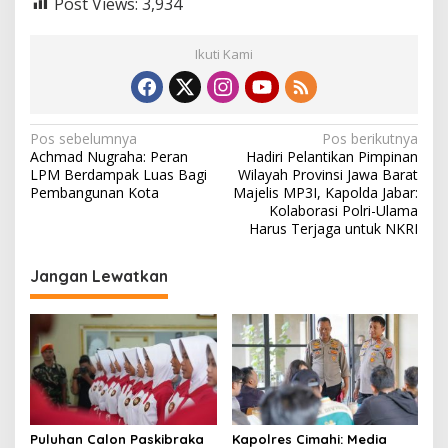
Post Views:
3,934
Ikuti Kami
N
Pos sebelumnya
Pos berikutnya
Achmad Nugraha: Peran
Hadiri Pelantikan Pimpinan
a
LPM Berdampak Luas Bagi
Wilayah Provinsi Jawa Barat
v
Pembangunan Kota
Majelis MP3I, Kapolda Jabar:
Kolaborasi Polri-Ulama
i
Harus Terjaga untuk NKRI
g
Jangan Lewatkan
a
s
i
p
o
s
Puluhan Calon Paskibraka
Kapolres Cimahi: Media