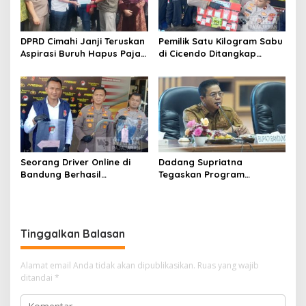
DPRD Cimahi Janji Teruskan
Pemilik Satu Kilogram Sabu
Aspirasi Buruh Hapus Pajak
di Cicendo Ditangkap
Penghasilan ke Presiden
Satnarkoba Polres Cimahi
dan DPR
Seorang Driver Online di
Dadang Supriatna
Bandung Berhasil
Tegaskan Program
Selamatkan Diri dari Upaya
Prioritas Tak Tersentuh
Pelaku Pencurian
Efisiensi Anggaran
Tinggalkan Balasan
Alamat email Anda tidak akan dipublikasikan.
Ruas yang wajib
ditandai
*