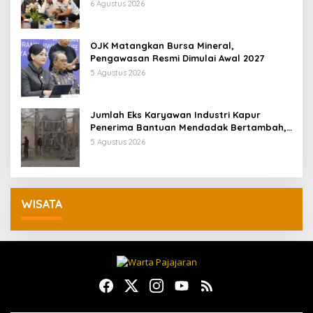
Pertumbuhan Ekonomi Daerah
6 Agustus 2026
OJK Matangkan Bursa Mineral,
Pengawasan Resmi Dimulai Awal 2027
5 Agustus 2026
Jumlah Eks Karyawan Industri Kapur
Penerima Bantuan Mendadak Bertambah,
KDM: Kita Identifikasi
5 Agustus 2026
WISATA