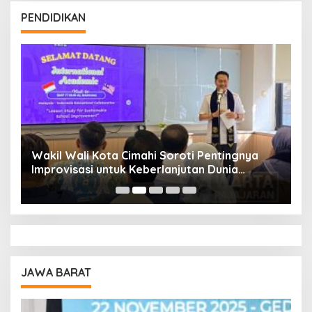
PENDIDIKAN
Wakil Wali Kota Cimahi Soroti Pentingnya
Y
Improvisasi untuk Keberlanjutan Dunia
S
Pendidikan
A
JAWA BARAT