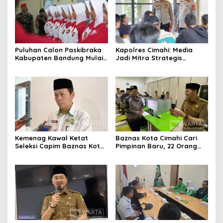
Puluhan Calon Paskibraka
Kapolres Cimahi: Media
Kabupaten Bandung Mulai
Jadi Mitra Strategis
Ikuti Pemusatan Latihan
Bangun Kepercayaan
Publik
Kemenag Kawal Ketat
Baznas Kota Cimahi Cari
Seleksi Capim Baznas Kota
Pimpinan Baru, 22 Orang
Cimahi: Kita Ingin
Ikuti Seleksi
Komisioner Baznas
Berintegritas