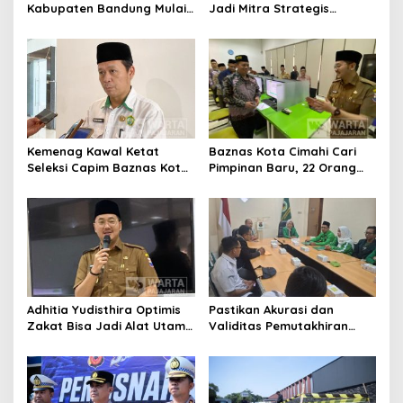
Kabupaten Bandung Mulai
Jadi Mitra Strategis
Ikuti Pemusatan Latihan
Bangun Kepercayaan
Publik
Kemenag Kawal Ketat
Baznas Kota Cimahi Cari
Seleksi Capim Baznas Kota
Pimpinan Baru, 22 Orang
Cimahi: Kita Ingin
Ikuti Seleksi
Komisioner Baznas
Berintegritas
Adhitia Yudisthira Optimis
Pastikan Akurasi dan
Zakat Bisa Jadi Alat Utama
Validitas Pemutakhiran
Selesaikan Masalah Sosial
Data Parpol, Bawaslu Kota
Kota Cimahi
Cimahi Lakukan
Pengawasan