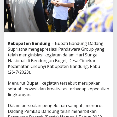
i
a
s
i
P
a
n
d
a
Kabupaten Bandung
– Bupati Bandung Dadang
w
Supriatna mengapresiasi Pandawara Group yang
a
r
telah menginisiasi kegiatan dalam Hari Sungai
a
Nasional di Bendungan Bugel, Desa Cimekar
G
Kecamatan Cileunyi Kabupaten Bandung, Rabu
r
(26/7/2023).
o
u
p
Menurut Bupati, kegiatan tersebut merupakan
d
sebuah inovasi dan kreativitas terhadap kepedulian
i
lingkungan.
P
e
Dalam persoalan pengelolaan sampah, menurut
r
i
Dadang Pemkab Bandung telah menerbitkan
n
Peraturan Daerah (Perda) Nomor 1 Tahun 2022