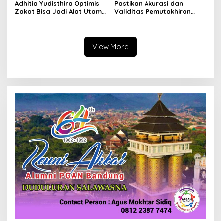
Adhitia Yudisthira Optimis
Pastikan Akurasi dan
Zakat Bisa Jadi Alat Utama
Validitas Pemutakhiran
Selesaikan Masalah Sosial
Data Parpol, Bawaslu Kota
Kota Cimahi
Cimahi Lakukan
Pengawasan
View More