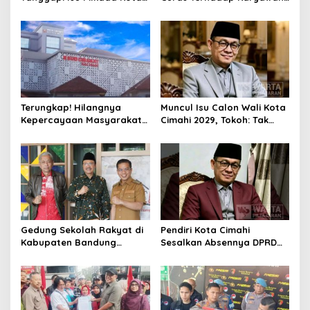
Cimahi 2029: Terlalu Dini
Pabrik di Majalaya Berhasil
Ditangkap Polisi
Terungkap! Hilangnya
Muncul Isu Calon Wali Kota
Kepercayaan Masyarakat
Cimahi 2029, Tokoh: Tak
Latarbelakangi Rencana
Cukup Hanya Bermodal
Rebranding RSUD Cibabat
Legitimasi Parpol
Gedung Sekolah Rakyat di
Pendiri Kota Cimahi
Kabupaten Bandung
Sesalkan Absennya DPRD
Dibangun Oktober 2026,
dalam Dialog Pembahasan
Siap Tampung Dua Ribu
Rebranding RSUD Cibabat
Siswa