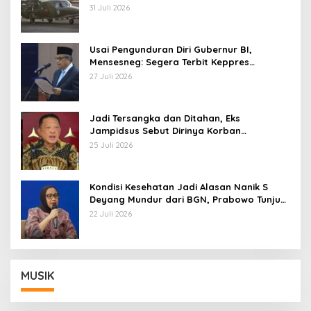
AU
31 Juli 2026
Usai Pengunduran Diri Gubernur BI,
Mensesneg: Segera Terbit Keppres
Pemberhentian dengan Hormat
27 Juli 2026
Jadi Tersangka dan Ditahan, Eks
Jampidsus Sebut Dirinya Korban
Kriminalisasi
25 Juli 2026
Kondisi Kesehatan Jadi Alasan Nanik S
Deyang Mundur dari BGN, Prabowo Tunjuk
Wamentan Sudaryono
22 Juli 2026
MUSIK