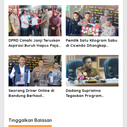
Dibangun Oktober 2026,
dalam Dialog Pembahasan
Siap Tampung Dua Ribu
Rebranding RSUD Cibabat
Siswa
DPRD Cimahi Janji Teruskan
Pemilik Satu Kilogram Sabu
Aspirasi Buruh Hapus Pajak
di Cicendo Ditangkap
Penghasilan ke Presiden
Satnarkoba Polres Cimahi
dan DPR
Seorang Driver Online di
Dadang Supriatna
Bandung Berhasil
Tegaskan Program
Selamatkan Diri dari Upaya
Prioritas Tak Tersentuh
Pelaku Pencurian
Efisiensi Anggaran
Tinggalkan Balasan