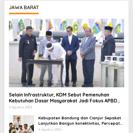
JAWA BARAT
Selain Infrastruktur, KDM Sebut Pemenuhan
Kebutuhan Dasar Masyarakat Jadi Fokus APBD
Jabar 2027
6 Agustus 2026
Kabupaten Bandung dan Cianjur Sepakat
Lanjutkan Bangun konektivitas, Percepat
Pertumbuhan Ekonomi Daerah
6 Agustus 2026