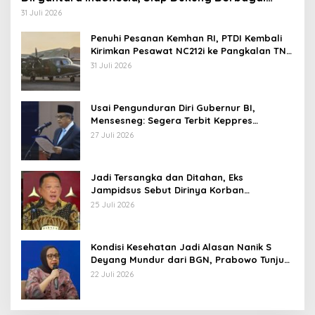
Operasi TNI
31 Juli 2026
Penuhi Pesanan Kemhan RI, PTDI Kembali
Kirimkan Pesawat NC212i ke Pangkalan TNI
AU
31 Juli 2026
Usai Pengunduran Diri Gubernur BI,
Mensesneg: Segera Terbit Keppres
Pemberhentian dengan Hormat
27 Juli 2026
Jadi Tersangka dan Ditahan, Eks
Jampidsus Sebut Dirinya Korban
Kriminalisasi
25 Juli 2026
Kondisi Kesehatan Jadi Alasan Nanik S
Deyang Mundur dari BGN, Prabowo Tunjuk
Wamentan Sudaryono
22 Juli 2026