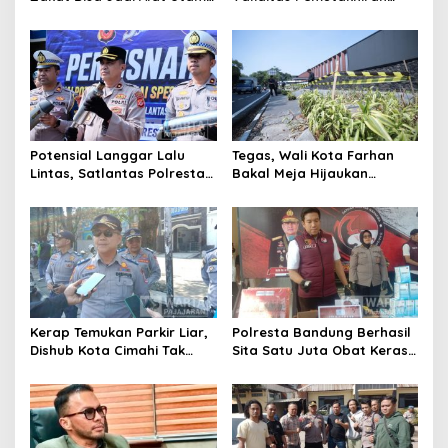
Selesaikan Masalah Sosial
Data Parpol, Bawaslu Kota
Kota Cimahi
Cimahi Lakukan
Pengawasan
Potensial Langgar Lalu
Tegas, Wali Kota Farhan
Lintas, Satlantas Polresta
Bakal Meja Hijaukan
Bandung Tindak Ribuan
Penebang Pohon di Jalan
Motor Berknalpot Brong
Riau
Kerap Temukan Parkir Liar,
Polresta Bandung Berhasil
Dishub Kota Cimahi Tak
Sita Satu Juta Obat Keras
Henti Lakukan Edukasi dan
Serta Ungkap Ratusan
Pembinaan
Kasus Narkoba