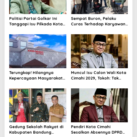
Politisi Partai Golkar Ini
Sempat Buron, Pelaku
Tanggapi Isu Pilkada Kota
Curas Terhadap Karyawan
Cimahi 2029: Terlalu Dini
Pabrik di Majalaya Berhasil
Ditangkap Polisi
Terungkap! Hilangnya
Muncul Isu Calon Wali Kota
Kepercayaan Masyarakat
Cimahi 2029, Tokoh: Tak
Latarbelakangi Rencana
Cukup Hanya Bermodal
Rebranding RSUD Cibabat
Legitimasi Parpol
Gedung Sekolah Rakyat di
Pendiri Kota Cimahi
Kabupaten Bandung
Sesalkan Absennya DPRD