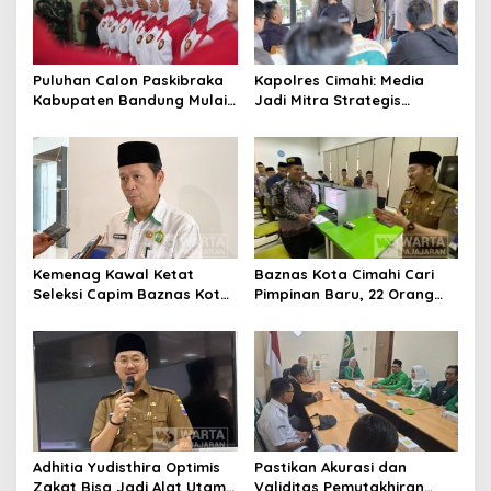
p
o
s
Puluhan Calon Paskibraka
Kapolres Cimahi: Media
Kabupaten Bandung Mulai
Jadi Mitra Strategis
Ikuti Pemusatan Latihan
Bangun Kepercayaan
Publik
Kemenag Kawal Ketat
Baznas Kota Cimahi Cari
Seleksi Capim Baznas Kota
Pimpinan Baru, 22 Orang
Cimahi: Kita Ingin
Ikuti Seleksi
Komisioner Baznas
Berintegritas
Adhitia Yudisthira Optimis
Pastikan Akurasi dan
Zakat Bisa Jadi Alat Utama
Validitas Pemutakhiran