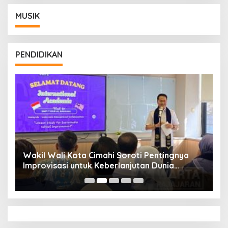
MUSIK
PENDIDIKAN
Wakil Wali Kota Cimahi Soroti Pentingnya
Y
Improvisasi untuk Keberlanjutan Dunia
S
Pendidikan
A