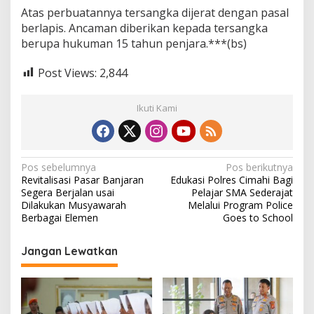
Atas perbuatannya tersangka dijerat dengan pasal
berlapis. Ancaman diberikan kepada tersangka
berupa hukuman 15 tahun penjara.***(bs)
Post Views:
2,844
Ikuti Kami
N
Pos sebelumnya
Pos berikutnya
Revitalisasi Pasar Banjaran
Edukasi Polres Cimahi Bagi
a
Segera Berjalan usai
Pelajar SMA Sederajat
v
Dilakukan Musyawarah
Melalui Program Police
Berbagai Elemen
Goes to School
i
g
Jangan Lewatkan
a
s
i