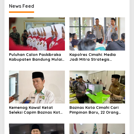
News Feed
Puluhan Calon Paskibraka
Kapolres Cimahi: Media
Kabupaten Bandung Mulai
Jadi Mitra Strategis
Ikuti Pemusatan Latihan
Bangun Kepercayaan
Publik
Kemenag Kawal Ketat
Baznas Kota Cimahi Cari
Seleksi Capim Baznas Kota
Pimpinan Baru, 22 Orang
Cimahi: Kita Ingin
Ikuti Seleksi
Komisioner Baznas
Berintegritas