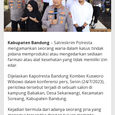
a
y
u
d
a
r
a
I
l
Kabupaten Bandung
– Satreskrim Polresta
e
mengamankan seorang waria dalam kasus tindak
g
a
pidana memproduksi atau mengedarkan sediaan
l
farmasi atau alat kesehatan yang tidak memiliki izin
,
edar.
S
e
Dijelaskan Kapolresta Bandung Kombes Kusworo
o
r
Wibowo dalam konferensi pers, Senin (24/7/2023),
a
peristiwa tersebut terjadi di sebuah salon di
n
kampung Babakan, Desa Sekarwangi, Kecamatan
g
Soreang, Kabupaten Bandung.
W
a
r
Kejadian bermula dari adanya seorang pria yang
i
menemui tersangka dengan tujuan meminta