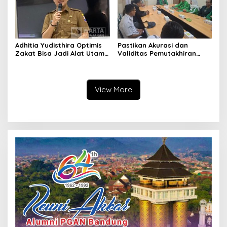
Adhitia Yudisthira Optimis
Pastikan Akurasi dan
Zakat Bisa Jadi Alat Utama
Validitas Pemutakhiran
Selesaikan Masalah Sosial
Data Parpol, Bawaslu Kota
Kota Cimahi
Cimahi Lakukan
Pengawasan
View More