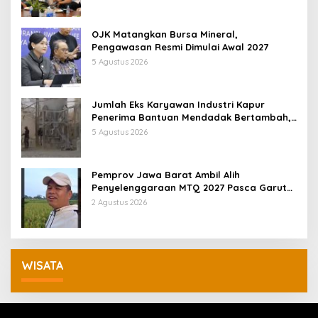
OJK Matangkan Bursa Mineral,
Pengawasan Resmi Dimulai Awal 2027
5 Agustus 2026
Jumlah Eks Karyawan Industri Kapur
Penerima Bantuan Mendadak Bertambah,
KDM: Kita Identifikasi
5 Agustus 2026
Pemprov Jawa Barat Ambil Alih
Penyelenggaraan MTQ 2027 Pasca Garut
Mundur Jadi Tuan Rumah
2 Agustus 2026
WISATA