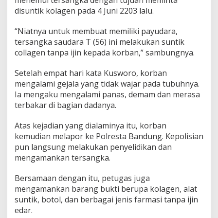
a
disuntik kolagen pada 4 Juni 2203 lalu.
D
i
“Niatnya untuk membuat memiliki payudara,
a
m
tersangka saudara T (56) ini melakukan suntik
a
collagen tanpa ijin kepada korban,” sambungnya.
n
k
Setelah empat hari kata Kusworo, korban
a
mengalami gejala yang tidak wajar pada tubuhnya.
n
P
Ia mengaku mengalami panas, demam dan merasa
o
terbakar di bagian dadanya.
l
r
Atas kejadian yang dialaminya itu, korban
e
kemudian melapor ke Polresta Bandung. Kepolisian
s
t
pun langsung melakukan penyelidikan dan
a
mengamankan tersangka.
B
a
Bersamaan dengan itu, petugas juga
n
mengamankan barang bukti berupa kolagen, alat
d
u
suntik, botol, dan berbagai jenis farmasi tanpa ijin
n
edar.
g