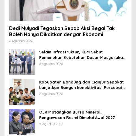
Dedi Mulyadi Tegaskan Sebab Aksi Begal Tak
Boleh Hanya Dikaitkan dengan Ekonomi
6 Agustus 2026
Selain Infrastruktur, KDM Sebut
Pemenuhan Kebutuhan Dasar Masyarakat
Jadi Fokus APBD Jabar 2027
6 Agustus 2026
Kabupaten Bandung dan Cianjur Sepakat
Lanjutkan Bangun konektivitas, Percepat
Pertumbuhan Ekonomi Daerah
6 Agustus 2026
OJK Matangkan Bursa Mineral,
Pengawasan Resmi Dimulai Awal 2027
5 Agustus 2026