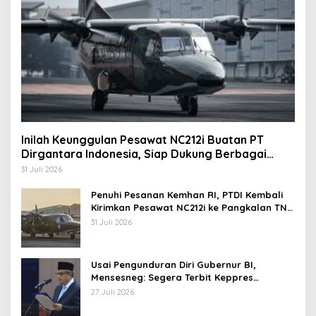
Inilah Keunggulan Pesawat NC212i Buatan PT
Dirgantara Indonesia, Siap Dukung Berbagai
Operasi TNI
31 Juli 2026
Penuhi Pesanan Kemhan RI, PTDI Kembali
Kirimkan Pesawat NC212i ke Pangkalan TNI
AU
31 Juli 2026
Usai Pengunduran Diri Gubernur BI,
Mensesneg: Segera Terbit Keppres
Pemberhentian dengan Hormat
27 Juli 2026