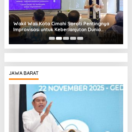
Wakil Wali Kota Cimahi Soroti Pentingnya
Y
Improvisasi untuk Keberlanjutan Dunia
S
Pendidikan
A
JAWA BARAT