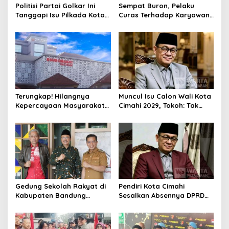
Politisi Partai Golkar Ini
Sempat Buron, Pelaku
Tanggapi Isu Pilkada Kota
Curas Terhadap Karyawan
Cimahi 2029: Terlalu Dini
Pabrik di Majalaya Berhasil
Ditangkap Polisi
Terungkap! Hilangnya
Muncul Isu Calon Wali Kota
Kepercayaan Masyarakat
Cimahi 2029, Tokoh: Tak
Latarbelakangi Rencana
Cukup Hanya Bermodal
Rebranding RSUD Cibabat
Legitimasi Parpol
Gedung Sekolah Rakyat di
Pendiri Kota Cimahi
Kabupaten Bandung
Sesalkan Absennya DPRD
Dibangun Oktober 2026,
dalam Dialog Pembahasan
Siap Tampung Dua Ribu
Rebranding RSUD Cibabat
Siswa