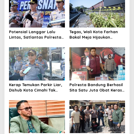
Pengawasan
Potensial Langgar Lalu
Tegas, Wali Kota Farhan
Lintas, Satlantas Polresta
Bakal Meja Hijaukan
Bandung Tindak Ribuan
Penebang Pohon di Jalan
Motor Berknalpot Brong
Riau
Kerap Temukan Parkir Liar,
Polresta Bandung Berhasil
Dishub Kota Cimahi Tak
Sita Satu Juta Obat Keras
Henti Lakukan Edukasi dan
Serta Ungkap Ratusan
Pembinaan
Kasus Narkoba