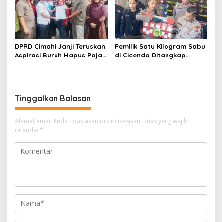
DPRD Cimahi Janji Teruskan
Pemilik Satu Kilogram Sabu
Aspirasi Buruh Hapus Pajak
di Cicendo Ditangkap
Penghasilan ke Presiden
Satnarkoba Polres Cimahi
dan DPR
Tinggalkan Balasan
Alamat email Anda tidak akan dipublikasikan.
Ruas yang wajib
ditandai
*