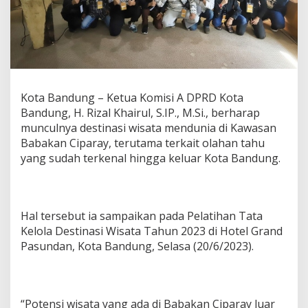
P
o
t
e
n
s
i
W
Kota Bandung – Ketua Komisi A DPRD Kota
i
Bandung, H. Rizal Khairul, S.IP., M.Si., berharap
s
munculnya destinasi wisata mendunia di Kawasan
a
Babakan Ciparay, terutama terkait olahan tahu
t
a
yang sudah terkenal hingga keluar Kota Bandung.
B
a
b
a
Hal tersebut ia sampaikan pada Pelatihan Tata
k
a
Kelola Destinasi Wisata Tahun 2023 di Hotel Grand
n
Pasundan, Kota Bandung, Selasa (20/6/2023).
C
i
p
a
“Potensi wisata yang ada di Babakan Ciparay luar
r