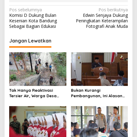
N
Pos sebelumnya
Pos berikutnya
Komisi D Dukung Bulan
Edwin Senjaya Dukung
a
Kesenian Kota Bandung
Peningkatan Keterampilan
v
Sebagai Bagian Edukasi
Fotografi Anak Muda
i
Jangan Lewatkan
g
a
s
i
p
o
Tak Hanya Reaktivasi
Bukan Kurangi
s
Tersier Air, Warga Desa
Pembangunan, Ini Alasan
Ciburuy Inginkan Jalan
Pemkot Cimahi Lakukan
Alternatif di Padalarang
Pengurangan Belanja
Daerah