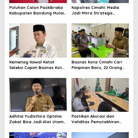
Puluhan Calon Paskibraka
Kapolres Cimahi: Media
Kabupaten Bandung Mulai
Jadi Mitra Strategis
Ikuti Pemusatan Latihan
Bangun Kepercayaan
Publik
Kemenag Kawal Ketat
Baznas Kota Cimahi Cari
Seleksi Capim Baznas Kota
Pimpinan Baru, 22 Orang
Cimahi: Kita Ingin
Ikuti Seleksi
Komisioner Baznas
Berintegritas
Adhitia Yudisthira Optimis
Pastikan Akurasi dan
Zakat Bisa Jadi Alat Utama
Validitas Pemutakhiran
Selesaikan Masalah Sosial
Data Parpol, Bawaslu Kota
Kota Cimahi
Cimahi Lakukan