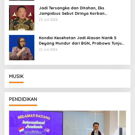
Jadi Tersangka dan Ditahan, Eks
Jampidsus Sebut Dirinya Korban
Kriminalisasi
25 Juli 2026
Kondisi Kesehatan Jadi Alasan Nanik S
Deyang Mundur dari BGN, Prabowo Tunjuk
Wamentan Sudaryono
22 Juli 2026
MUSIK
PENDIDIKAN