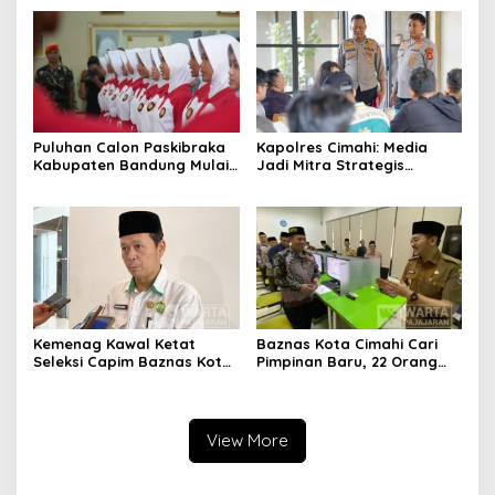
Alternatif di Padalarang
Pengurangan Belanja
Daerah
Puluhan Calon Paskibraka
Kapolres Cimahi: Media
Kabupaten Bandung Mulai
Jadi Mitra Strategis
Ikuti Pemusatan Latihan
Bangun Kepercayaan
Publik
Kemenag Kawal Ketat
Baznas Kota Cimahi Cari
Seleksi Capim Baznas Kota
Pimpinan Baru, 22 Orang
Cimahi: Kita Ingin
Ikuti Seleksi
Komisioner Baznas
Berintegritas
View More