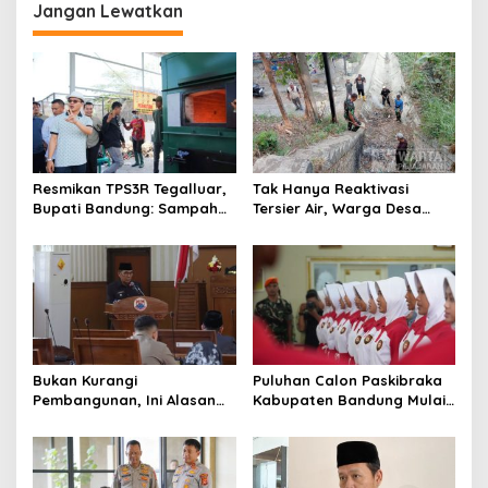
Jangan Lewatkan
g
a
s
i
p
o
Resmikan TPS3R Tegalluar,
Tak Hanya Reaktivasi
s
Bupati Bandung: Sampah
Tersier Air, Warga Desa
Bukan Hanya Urusan
Ciburuy Inginkan Jalan
Pemerintah
Alternatif di Padalarang
Bukan Kurangi
Puluhan Calon Paskibraka
Pembangunan, Ini Alasan
Kabupaten Bandung Mulai
Pemkot Cimahi Lakukan
Ikuti Pemusatan Latihan
Pengurangan Belanja
Daerah