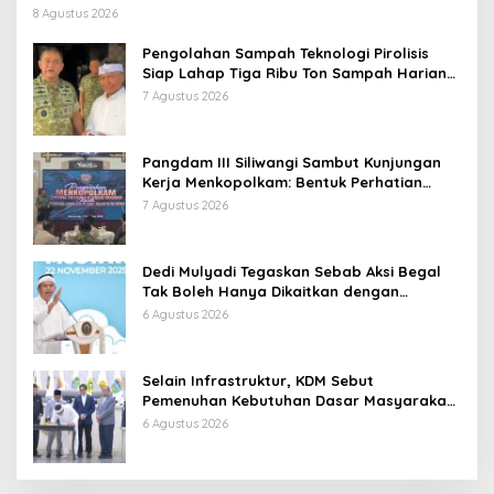
Langsung Ganti
8 Agustus 2026
Pengolahan Sampah Teknologi Pirolisis
Siap Lahap Tiga Ribu Ton Sampah Harian
Jawa Barat
7 Agustus 2026
Pangdam III Siliwangi Sambut Kunjungan
Kerja Menkopolkam: Bentuk Perhatian
Pemerintah
7 Agustus 2026
Dedi Mulyadi Tegaskan Sebab Aksi Begal
Tak Boleh Hanya Dikaitkan dengan
Ekonomi
6 Agustus 2026
Selain Infrastruktur, KDM Sebut
Pemenuhan Kebutuhan Dasar Masyarakat
Jadi Fokus APBD Jabar 2027
6 Agustus 2026