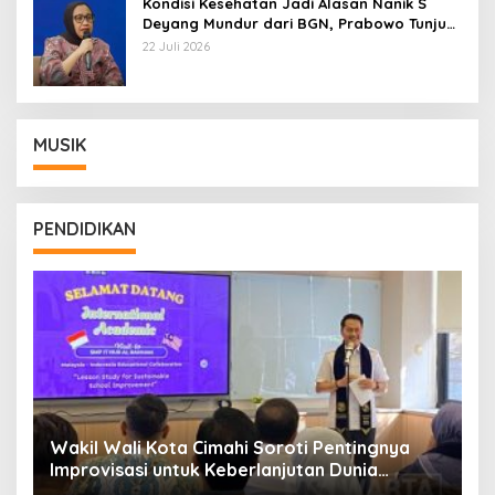
Kondisi Kesehatan Jadi Alasan Nanik S
Deyang Mundur dari BGN, Prabowo Tunjuk
Wamentan Sudaryono
22 Juli 2026
MUSIK
PENDIDIKAN
Wakil Wali Kota Cimahi Soroti Pentingnya
Y
Improvisasi untuk Keberlanjutan Dunia
S
Pendidikan
A