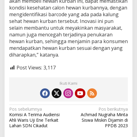
akan membeli hewan kurban ini, dapat memastikan
kondisi kesehatan calon hewan kurbannya, dengan
mengidentifikasi barcode yang ada pada kalung
sehat hewan kurban tersebut. Inovasi ini pun
selain membantu untuk meyakinkan masyarakat,
namun juga mencegah terjadinya penukaran
hewan kurban, sehingga menjamin para konsumen
mendapatkan hewan kurban sesuai dengan yang
diharapkan,” katanya.
Post Views:
3,117
Ikuti Kami
N
Pos sebelumnya
Pos berikutnya
Komisi A Terima Audiensi
Achmad Nugraha Minta
a
Ahli Waris Uji Ene Terkait
Siswa Miskin Dijamin di
v
Lahan SDN Cikadut
PPDB 2023
i