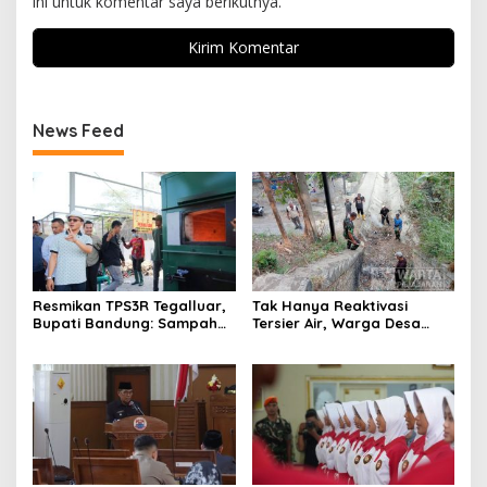
ini untuk komentar saya berikutnya.
News Feed
Resmikan TPS3R Tegalluar,
Tak Hanya Reaktivasi
Bupati Bandung: Sampah
Tersier Air, Warga Desa
Bukan Hanya Urusan
Ciburuy Inginkan Jalan
Pemerintah
Alternatif di Padalarang