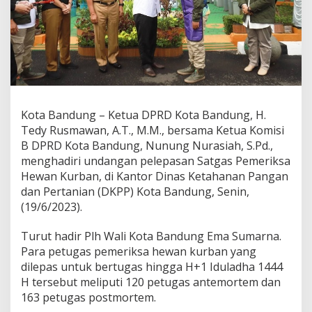
a
n
k
a
n
K
e
s
e
Kota Bandung – Ketua DPRD Kota Bandung, H.
h
Tedy Rusmawan, A.T., M.M., bersama Ketua Komisi
a
t
B DPRD Kota Bandung, Nunung Nurasiah, S.Pd.,
a
menghadiri undangan pelepasan Satgas Pemeriksa
n
Hewan Kurban, di Kantor Dinas Ketahanan Pangan
d
dan Pertanian (DKPP) Kota Bandung, Senin,
a
(19/6/2023).
n
K
e
Turut hadir Plh Wali Kota Bandung Ema Sumarna.
l
Para petugas pemeriksa hewan kurban yang
a
dilepas untuk bertugas hingga H+1 Iduladha 1444
y
H tersebut meliputi 120 petugas antemortem dan
a
k
163 petugas postmortem.
a