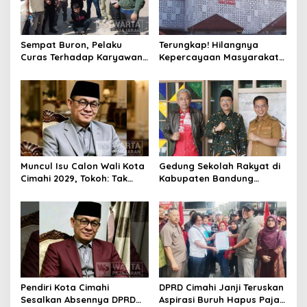
Sempat Buron, Pelaku
Terungkap! Hilangnya
Curas Terhadap Karyawan
Kepercayaan Masyarakat
Pabrik di Majalaya Berhasil
Latarbelakangi Rencana
Ditangkap Polisi
Rebranding RSUD Cibabat
Muncul Isu Calon Wali Kota
Gedung Sekolah Rakyat di
Cimahi 2029, Tokoh: Tak
Kabupaten Bandung
Cukup Hanya Bermodal
Dibangun Oktober 2026,
Legitimasi Parpol
Siap Tampung Dua Ribu
Siswa
Pendiri Kota Cimahi
DPRD Cimahi Janji Teruskan
Sesalkan Absennya DPRD
Aspirasi Buruh Hapus Pajak