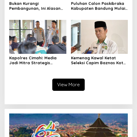
Bukan Kurangi
Puluhan Calon Paskibraka
Pembangunan, Ini Alasan
Kabupaten Bandung Mulai
Pemkot Cimahi Lakukan
Ikuti Pemusatan Latihan
Pengurangan Belanja
Daerah
Kapolres Cimahi: Media
Kemenag Kawal Ketat
Jadi Mitra Strategis
Seleksi Capim Baznas Kota
Bangun Kepercayaan
Cimahi: Kita Ingin
Publik
Komisioner Baznas
Berintegritas
View More