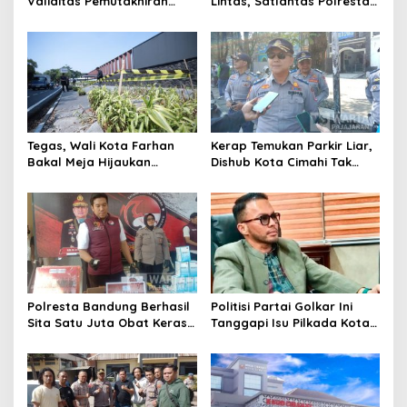
Validitas Pemutakhiran
Lintas, Satlantas Polresta
Data Parpol, Bawaslu Kota
Bandung Tindak Ribuan
Cimahi Lakukan
Motor Berknalpot Brong
Pengawasan
Tegas, Wali Kota Farhan
Kerap Temukan Parkir Liar,
Bakal Meja Hijaukan
Dishub Kota Cimahi Tak
Penebang Pohon di Jalan
Henti Lakukan Edukasi dan
Riau
Pembinaan
Polresta Bandung Berhasil
Politisi Partai Golkar Ini
Sita Satu Juta Obat Keras
Tanggapi Isu Pilkada Kota
Serta Ungkap Ratusan
Cimahi 2029: Terlalu Dini
Kasus Narkoba