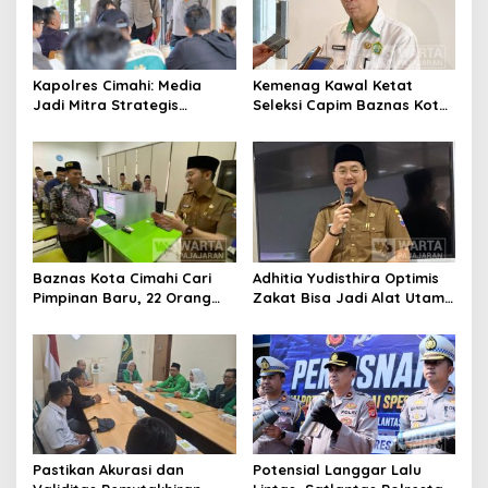
Kapolres Cimahi: Media
Kemenag Kawal Ketat
Jadi Mitra Strategis
Seleksi Capim Baznas Kota
Bangun Kepercayaan
Cimahi: Kita Ingin
Publik
Komisioner Baznas
Berintegritas
Baznas Kota Cimahi Cari
Adhitia Yudisthira Optimis
Pimpinan Baru, 22 Orang
Zakat Bisa Jadi Alat Utama
Ikuti Seleksi
Selesaikan Masalah Sosial
Kota Cimahi
Pastikan Akurasi dan
Potensial Langgar Lalu