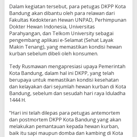
n
Dalam kegiatan tersebut, para petugas DKPP Kota
H
Bandung akan dibantu oleh para relawan dari
e
Fakultas Kedokteran Hewan UNPAD, Perhimpunan
w
a
Dokter Hewan Indonesia, Universitas
n
Parahyangan, dan Telkom University sebagai
K
pengembang aplikasi e-Selamat (Sehat Layak
u
Makin Tenang), yang memastikan kondisi hewan
r
b
kurban sebelum dibeli oleh konsumen.
a
n
Tedy Rusmawan mengapresiasi upaya Pemerintah
Kota Bandung, dalam hal ini DKPP, yang telah
berupaya untuk memastikan kondisi kesehatan
dan kelayakan dari sejumlah hewan kurban di Kota
Bandung, sebelum dan sesudah hari raya Iduladha
1444 H.
“Hari ini telah dilepas para petugas antemortem
dan postmortem DKPP Kota Bandung yang akan
melakukan pemantauan kepada hewan kurban,
baik itu sapi maupun domba dan kambing di Kota