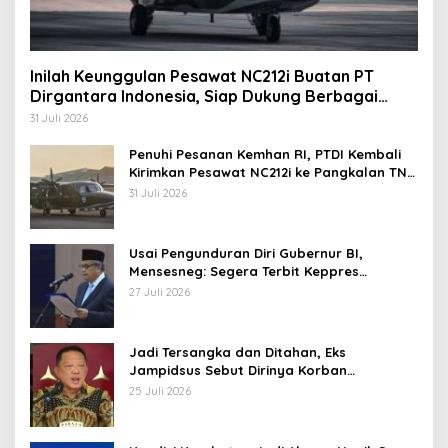
Inilah Keunggulan Pesawat NC212i Buatan PT
Dirgantara Indonesia, Siap Dukung Berbagai
Operasi TNI
31 Juli 2026
Penuhi Pesanan Kemhan RI, PTDI Kembali
Kirimkan Pesawat NC212i ke Pangkalan TNI
AU
31 Juli 2026
Usai Pengunduran Diri Gubernur BI,
Mensesneg: Segera Terbit Keppres
Pemberhentian dengan Hormat
27 Juli 2026
Jadi Tersangka dan Ditahan, Eks
Jampidsus Sebut Dirinya Korban
Kriminalisasi
25 Juli 2026