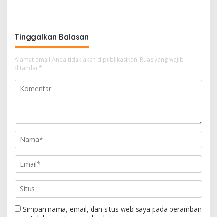
dalam Dialog Pembahasan
Penghasilan ke Presiden
Rebranding RSUD Cibabat
dan DPR
Tinggalkan Balasan
Alamat email Anda tidak akan dipublikasikan.
Ruas yang wajib
ditandai
*
Simpan nama, email, dan situs web saya pada peramban